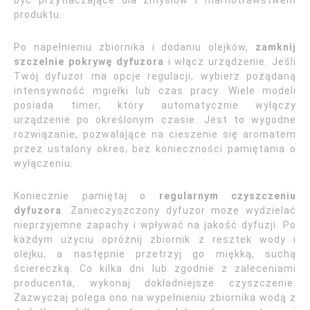
być przytłaczające dla zmysłów i marnotrawstwem
produktu.
Po napełnieniu zbiornika i dodaniu olejków,
zamknij
szczelnie pokrywę dyfuzora
i włącz urządzenie. Jeśli
Twój dyfuzor ma opcje regulacji, wybierz pożądaną
intensywność mgiełki lub czas pracy. Wiele modeli
posiada timer, który automatycznie wyłączy
urządzenie po określonym czasie. Jest to wygodne
rozwiązanie, pozwalające na cieszenie się aromatem
przez ustalony okres, bez konieczności pamiętania o
wyłączeniu.
Koniecznie pamiętaj o
regularnym czyszczeniu
dyfuzora
. Zanieczyszczony dyfuzor może wydzielać
nieprzyjemne zapachy i wpływać na jakość dyfuzji. Po
każdym użyciu opróżnij zbiornik z resztek wody i
olejku, a następnie przetrzyj go miękką, suchą
ściereczką. Co kilka dni lub zgodnie z zaleceniami
producenta, wykonaj dokładniejsze czyszczenie.
Zazwyczaj polega ono na wypełnieniu zbiornika wodą z