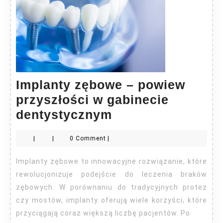
Implanty zębowe – powiew
przyszłości w gabinecie
Implanty
dentystycznym
zębowe
|
|
0 Comment
|
–
powiew
Implanty zębowe to innowacyjne rozwiązanie, które
przyszłości
rewolucjonizuje podejście do leczenia braków
w
zębowych. W porównaniu do tradycyjnych protez
czy mostów, implanty oferują wiele korzyści, które
gabinecie
przyciągają coraz większą liczbę pacjentów. Po
dentystycznym