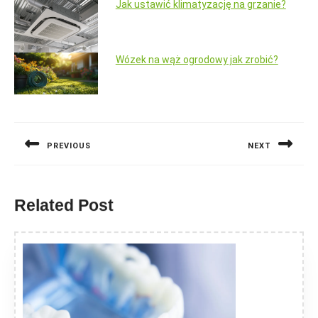
Jak ustawić klimatyzację na grzanie?
Wózek na wąż ogrodowy jak zrobić?
Nawigacja
wpisu
PREVIOUS
NEXT
Previous
Next
post:
post:
Related Post