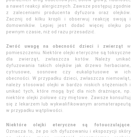
a nawet reakcji alergicznych. Zawsze postępuj zgodnie
z zaleceniami producenta dyfuzora oraz olejków.
Zacznij od kilku kropli i obserwuj reakcję swoją i
domowników. Lepiej jest dodać więcej olejku po
pewnym czasie, niż od razu przesadzić.
Zwróć uwagę na obecność dzieci i zwierząt
w
pomieszczeniu. Niektóre olejki eteryczne są toksyczne
dla zwierząt, zwłaszcza kotów. Należy unikać
dyfuzowania takich olejków jak drzewo herbaciane,
cytrusowe, sosnowe czy eukaliptusowe w ich
obecności. W przypadku dzieci, zwłaszcza niemowląt,
należy stosować olejki w bardzo niskich stężeniach i
unikać tych, które mogą być dla nich drażniące, np.
niektóre olejki ziołowe czy miętowe. Zawsze konsultuj
się z lekarzem lub wykwalifikowanym aromaterapeutą
w przypadku wątpliwości.
Niektóre olejki eteryczne są fotouczulające
.
Oznacza to, że po ich dyfuzowaniu i ekspozycji skóry