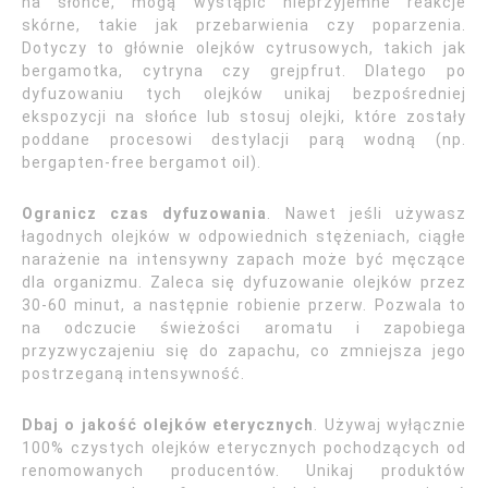
na słońce, mogą wystąpić nieprzyjemne reakcje
skórne, takie jak przebarwienia czy poparzenia.
Dotyczy to głównie olejków cytrusowych, takich jak
bergamotka, cytryna czy grejpfrut. Dlatego po
dyfuzowaniu tych olejków unikaj bezpośredniej
ekspozycji na słońce lub stosuj olejki, które zostały
poddane procesowi destylacji parą wodną (np.
bergapten-free bergamot oil).
Ogranicz czas dyfuzowania
. Nawet jeśli używasz
łagodnych olejków w odpowiednich stężeniach, ciągłe
narażenie na intensywny zapach może być męczące
dla organizmu. Zaleca się dyfuzowanie olejków przez
30-60 minut, a następnie robienie przerw. Pozwala to
na odczucie świeżości aromatu i zapobiega
przyzwyczajeniu się do zapachu, co zmniejsza jego
postrzeganą intensywność.
Dbaj o jakość olejków eterycznych
. Używaj wyłącznie
100% czystych olejków eterycznych pochodzących od
renomowanych producentów. Unikaj produktów