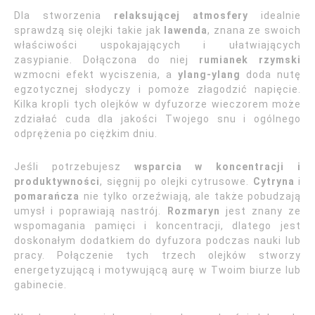
Dla stworzenia
relaksującej atmosfery
idealnie
sprawdzą się olejki takie jak
lawenda
, znana ze swoich
właściwości uspokajających i ułatwiających
zasypianie. Dołączona do niej
rumianek rzymski
wzmocni efekt wyciszenia, a
ylang-ylang
doda nutę
egzotycznej słodyczy i pomoże złagodzić napięcie.
Kilka kropli tych olejków w dyfuzorze wieczorem może
zdziałać cuda dla jakości Twojego snu i ogólnego
odprężenia po ciężkim dniu.
Jeśli potrzebujesz
wsparcia w koncentracji i
produktywności
, sięgnij po olejki cytrusowe.
Cytryna
i
pomarańcza
nie tylko orzeźwiają, ale także pobudzają
umysł i poprawiają nastrój.
Rozmaryn
jest znany ze
wspomagania pamięci i koncentracji, dlatego jest
doskonałym dodatkiem do dyfuzora podczas nauki lub
pracy. Połączenie tych trzech olejków stworzy
energetyzującą i motywującą aurę w Twoim biurze lub
gabinecie.