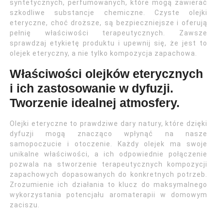
syntetycznych, perfumowanych, które mogą zawierać
szkodliwe substancje chemiczne. Czyste olejki
eteryczne, choć droższe, są bezpieczniejsze i oferują
pełnię właściwości terapeutycznych. Zawsze
sprawdzaj etykietę produktu i upewnij się, że jest to
olejek eteryczny, a nie tylko kompozycja zapachowa.
Właściwości olejków eterycznych
i ich zastosowanie w dyfuzji.
Tworzenie idealnej atmosfery.
Olejki eteryczne to prawdziwe dary natury, które dzięki
dyfuzji mogą znacząco wpłynąć na nasze
samopoczucie i otoczenie. Każdy olejek ma swoje
unikalne właściwości, a ich odpowiednie połączenie
pozwala na stworzenie terapeutycznych kompozycji
zapachowych dopasowanych do konkretnych potrzeb.
Zrozumienie ich działania to klucz do maksymalnego
wykorzystania potencjału aromaterapii w domowym
zaciszu.