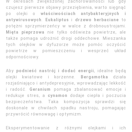
W okresach zwiększonej zachorowalności lub gdy
czujesz pierwsze objawy przeziębienia, warto sięgnąć
po olejki o
właściwościach antybakteryjnych i
antywirusowych
.
Eukaliptus
i
drzewo herbaciane
to
potężni sprzymierzeńcy w walce z drobnoustrojami.
Mięta pieprzowa
nie tylko odświeża powietrze, ale
także pomaga udrożnić drogi oddechowe. Mieszanka
tych olejków w dyfuzorze może pomóc oczyścić
powietrze w pomieszczeniu i wesprzeć układ
odpornościowy.
Aby
podnieść nastrój i dodać energii
, idealne będą
olejki kwiatowe i korzenne.
Bergamotka
działa
rozjaśniająco i antydepresyjnie, wprowadzając lekkość
i radość.
Geranium
pomaga zbalansować emocje i
redukuje stres, a
cynamon
dodaje ciepła i poczucia
bezpieczeństwa. Taka kompozycja sprawdzi się
doskonale w chwilach spadku nastroju, pomagając
przywrócić równowagę i optymizm.
Eksperymentowanie z różnymi olejkami i ich