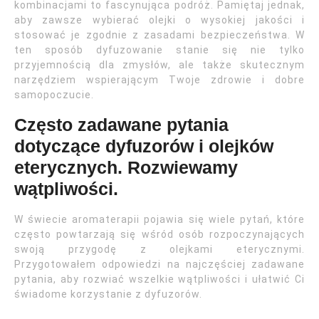
kombinacjami to fascynująca podróż. Pamiętaj jednak,
aby zawsze wybierać olejki o wysokiej jakości i
stosować je zgodnie z zasadami bezpieczeństwa. W
ten sposób dyfuzowanie stanie się nie tylko
przyjemnością dla zmysłów, ale także skutecznym
narzędziem wspierającym Twoje zdrowie i dobre
samopoczucie.
Często zadawane pytania
dotyczące dyfuzorów i olejków
eterycznych. Rozwiewamy
wątpliwości.
W świecie aromaterapii pojawia się wiele pytań, które
często powtarzają się wśród osób rozpoczynających
swoją przygodę z olejkami eterycznymi.
Przygotowałem odpowiedzi na najczęściej zadawane
pytania, aby rozwiać wszelkie wątpliwości i ułatwić Ci
świadome korzystanie z dyfuzorów.