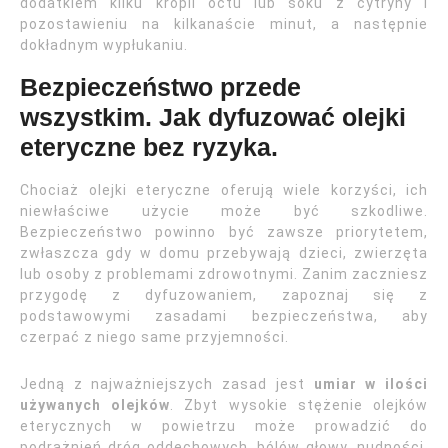
dodatkiem kilku kropli octu lub soku z cytryny i
pozostawieniu na kilkanaście minut, a następnie
dokładnym wypłukaniu.
Bezpieczeństwo przede
wszystkim. Jak dyfuzować olejki
eteryczne bez ryzyka.
Chociaż olejki eteryczne oferują wiele korzyści, ich
niewłaściwe użycie może być szkodliwe.
Bezpieczeństwo powinno być zawsze priorytetem,
zwłaszcza gdy w domu przebywają dzieci, zwierzęta
lub osoby z problemami zdrowotnymi. Zanim zaczniesz
przygodę z dyfuzowaniem, zapoznaj się z
podstawowymi zasadami bezpieczeństwa, aby
czerpać z niego same przyjemności.
Jedną z najważniejszych zasad jest
umiar w ilości
używanych olejków
. Zbyt wysokie stężenie olejków
eterycznych w powietrzu może prowadzić do
podrażnień dróg oddechowych, bólów głowy, nudności,