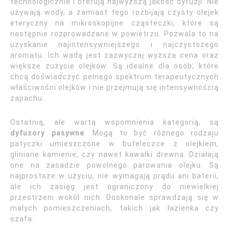
technologicznie i oferują najwyższą jakość dyfuzji. Nie
używają wody, a zamiast tego rozbijają czysty olejek
eteryczny na mikroskopijne cząsteczki, które są
następnie rozprowadzane w powietrzu. Pozwala to na
uzyskanie najintensywniejszego i najczystszego
aromatu. Ich wadą jest zazwyczaj wyższa cena oraz
większe zużycie olejków. Są idealne dla osób, które
chcą doświadczyć pełnego spektrum terapeutycznych
właściwości olejków i nie przejmują się intensywnością
zapachu.
Ostatnią, ale wartą wspomnienia kategorią, są
dyfuzory pasywne
. Mogą to być różnego rodzaju
patyczki umieszczone w buteleczce z olejkiem,
gliniane kamienie, czy nawet kawałki drewna. Działają
one na zasadzie powolnego parowania olejku. Są
najprostsze w użyciu, nie wymagają prądu ani baterii,
ale ich zasięg jest ograniczony do niewielkiej
przestrzeni wokół nich. Doskonale sprawdzają się w
małych pomieszczeniach, takich jak łazienka czy
szafa.