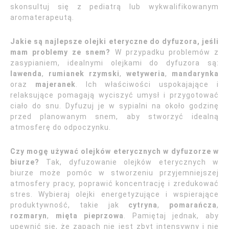
skonsultuj się z pediatrą lub wykwalifikowanym
aromaterapeutą.
Jakie są najlepsze olejki eteryczne do dyfuzora, jeśli
mam problemy ze snem?
W przypadku problemów z
zasypianiem, idealnymi olejkami do dyfuzora są:
lawenda
,
rumianek rzymski
,
wetyweria
,
mandarynka
oraz
majeranek
. Ich właściwości uspokajające i
relaksujące pomagają wyciszyć umysł i przygotować
ciało do snu. Dyfuzuj je w sypialni na około godzinę
przed planowanym snem, aby stworzyć idealną
atmosferę do odpoczynku.
Czy mogę używać olejków eterycznych w dyfuzorze w
biurze?
Tak, dyfuzowanie olejków eterycznych w
biurze może pomóc w stworzeniu przyjemniejszej
atmosfery pracy, poprawić koncentrację i zredukować
stres. Wybieraj olejki energetyzujące i wspierające
produktywność, takie jak
cytryna
,
pomarańcza
,
rozmaryn
,
mięta pieprzowa
. Pamiętaj jednak, aby
upewnić się, że zapach nie jest zbyt intensywny i nie