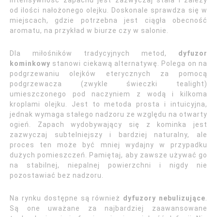
Intensywność zapachu jest zazwyczaj stała i zależy
od ilości nałożonego olejku. Doskonale sprawdza się w
miejscach, gdzie potrzebna jest ciągła obecność
aromatu, na przykład w biurze czy w salonie.
Dla miłośników tradycyjnych metod,
dyfuzor
kominkowy
stanowi ciekawą alternatywę. Polega on na
podgrzewaniu olejków eterycznych za pomocą
podgrzewacza (zwykle świeczki tealight)
umieszczonego pod naczyniem z wodą i kilkoma
kroplami olejku. Jest to metoda prosta i intuicyjna,
jednak wymaga stałego nadzoru ze względu na otwarty
ogień. Zapach wydobywający się z kominka jest
zazwyczaj subtelniejszy i bardziej naturalny, ale
proces ten może być mniej wydajny w przypadku
dużych pomieszczeń. Pamiętaj, aby zawsze używać go
na stabilnej, niepalnej powierzchni i nigdy nie
pozostawiać bez nadzoru.
Na rynku dostępne są również
dyfuzory nebulizujące
.
Są one uważane za najbardziej zaawansowane