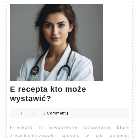
E recepta kto może
E
wystawić?
recepta
|
|
0 Comment
|
kto
może
E-recepta to nowoczesne rozwiązanie, które
wystawić?
zrewolucjonizowało sposób, w jaki pacjenci