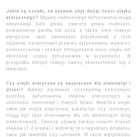
Jakie są oznaki, że używam zbyt dużej ilości olejku
eterycznego?
Objawy nadmiernego dyfuzowania mogą
obejmować bóle głowy, zawroty głowy, nudności,
podrażnienie gardła lub oczu, a także silne reakcje
alergiczne. Jeśli zauważysz którykolwiek z tych
objawów, natychmiast przerwij dyfuzowanie, wywietrz
pomieszczenie i rozważ zmniejszenie ilości olejku lub
skrócenie czasu dyfuzowania w przyszłości. W
przypadku silnych reakcji należy skonsultować się z
lekarzem.
Czy olejki eteryczne są bezpieczne dla niemowląt i
dzieci?
Należy zachować szczególną ostrożność
podczas dyfuzowania olejków eterycznych w
obecności niemowląt i małych dzieci. Niektóre olejki,
takie jak mięta pieprzowa, eukaliptus czy rozmaryn,
mogą być zbyt intensywne dla ich delikatnych dróg
oddechowych. Zawsze używaj bardzo niskich stężeń
olejków (1-2 krople) i wybieraj te o łagodnym działaniu,
takie jak lawenda czy rumianek. W razie wątpliwości