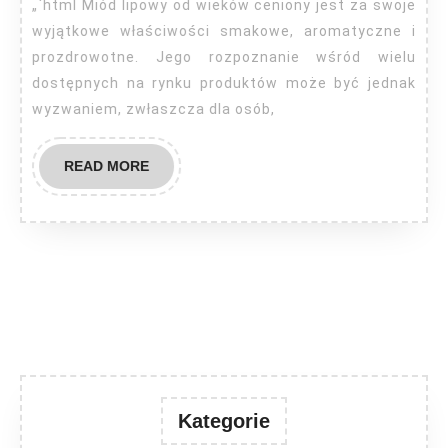
jak
„`html Miód lipowy od wieków ceniony jest za swoje
rozpozn
wyjątkowe właściwości smakowe, aromatyczne i
prawdz
prozdrowotne. Jego rozpoznanie wśród wielu
dostępnych na rynku produktów może być jednak
miód
wyzwaniem, zwłaszcza dla osób,
lipowy?
READ
READ MORE
MORE
Kategorie