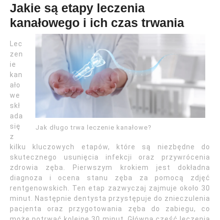
Jakie są etapy leczenia
kanałowego i ich czas trwania
Lec
zen
ie
kan
ało
we
skł
ada
się
Jak długo trwa leczenie kanałowe?
z
kilku kluczowych etapów, które są niezbędne do
skutecznego usunięcia infekcji oraz przywrócenia
zdrowia zęba. Pierwszym krokiem jest dokładna
diagnoza i ocena stanu zęba za pomocą zdjęć
rentgenowskich. Ten etap zazwyczaj zajmuje około 30
minut. Następnie dentysta przystępuje do znieczulenia
pacjenta oraz przygotowania zęba do zabiegu, co
może potrwać kolejne 30 minut. Główna część leczenia