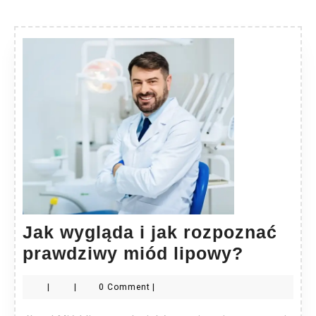
Jak wygląda i jak rozpoznać
Jak
prawdziwy miód lipowy?
wygląd
|
|
0 Comment
|
i