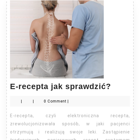
E-
E-recepta jak sprawdzić?
recept
|
|
0 Comment
|
jak
sprawd
E-recepta, czyli elektroniczna recepta,
zrewolucjonizowała sposób, w jaki pacjenci
otrzymują i realizują swoje leki. Zastąpienie