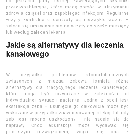
do płukania jamy ustnej zawierających składniki
przeciwbakteryjne, które mogą pomóc w utrzymaniu
zdrowia dziąseł oraz zapobiegać infekcjom. Regularne
wizyty kontrolne u dentysty są niezwykle ważne –
zaleca się umawianie się na wizyty co sześć miesięcy
lub według zaleceń lekarza.
Jakie są alternatywy dla leczenia
kanałowego
W przypadku problemów stomatologicznych
związanych z miazgą zębową istnieją różne
alternatywy dla tradycyjnego leczenia kanałowego,
które mogą być rozważane w zależności od
indywidualnej sytuacji pacjenta. Jedną z opcji jest
ekstrakcja zęba – usunięcie go całkowicie może być
wskazane w przypadku zaawansowanej infekcji lub gdy
ząb jest mocno uszkodzony i nie nadaje się do
naprawy. Choć ekstrakcja może wydawać się
prostszym rozwiązaniem, wiąże się ona z