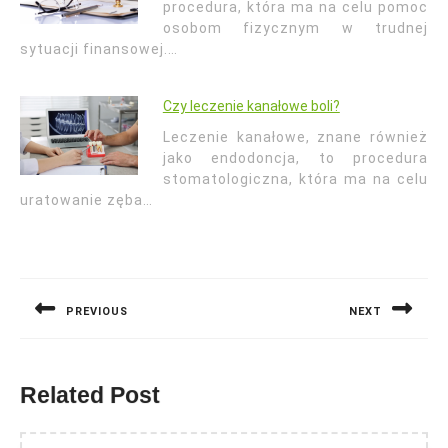
procedura, która ma na celu pomoc
osobom fizycznym w trudnej
sytuacji finansowej.…
Czy leczenie kanałowe boli?
Leczenie kanałowe, znane również
jako endodoncja, to procedura
stomatologiczna, która ma na celu
uratowanie zęba…
Nawigacja
wpisu
PREVIOUS
NEXT
Previous
Next
post:
post:
Related Post