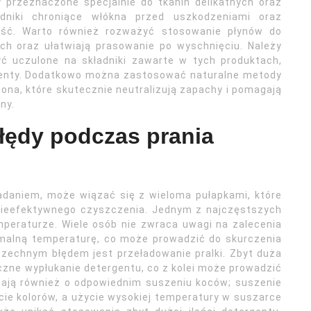
 przeznaczone specjalnie do tkanin delikatnych oraz
adniki chroniące włókna przed uszkodzeniami oraz
ść. Warto również rozważyć stosowanie płynów do
ach oraz ułatwiają prasowanie po wyschnięciu. Należy
ć uczulone na składniki zawarte w tych produktach,
rgenty. Dodatkowo można zastosować naturalne metody
ona, które skutecznie neutralizują zapachy i pomagają
ny.
błędy podczas prania
adaniem, może wiązać się z wieloma pułapkami, które
nieefektywnego czyszczenia. Jednym z najczęstszych
mperaturze. Wiele osób nie zwraca uwagi na zalecenia
ymalną temperaturę, co może prowadzić do skurczenia
wszechnym błędem jest przeładowanie pralki. Zbyt duża
czne wypłukanie detergentu, co z kolei może prowadzić
inają również o odpowiednim suszeniu koców; suszenie
ie kolorów, a użycie wysokiej temperatury w suszarce