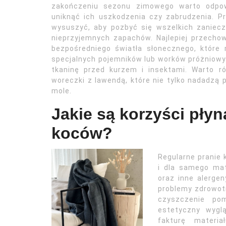
zakończeniu sezonu zimowego warto odpow
uniknąć ich uszkodzenia czy zabrudzenia. P
wysuszyć, aby pozbyć się wszelkich zaniecz
nieprzyjemnych zapachów. Najlepiej przech
bezpośredniego światła słonecznego, któr
specjalnych pojemników lub worków próżniowy
tkaninę przed kurzem i insektami. Warto 
woreczki z lawendą, które nie tylko nadadzą 
mole.
Jakie są korzyści płyn
koców?
Regularne pranie 
i dla samego mat
oraz inne alerge
problemy zdrowotn
czyszczenie po
estetyczny wygl
fakturę materi