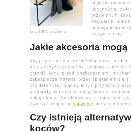
nieprzyjemnych 
obecnością zwi
przyjemnym zapa
Regularne prani
usunięcie brudu i
koc 100% bawełna
zużywaniu się.
Jakie akcesoria mogą 
Aby proces prania koców był jeszcze bardziej
praktycznych akcesoriów. Jednym z nich jest w
chronić koce przed uszkodzeniami mechani
zabezpiecza materiał przed splątaniem się z 
czy deformacji tkaniny. Innym przydatnym akce
preparaty skutecznie radzą sobie z trudnymi
całego koca. Dodatkowo warto mieć pod ręką
zwierząt; regularne
usuwanie
sierści pomoże u
Czy istnieją alternaty
koców?