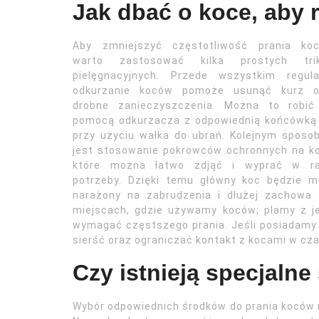
Jak dbać o koce, aby r
Aby zmniejszyć częstotliwość prania koc
warto zastosować kilka prostych tri
pielęgnacyjnych. Przede wszystkim regula
odkurzanie koców pomoże usunąć kurz o
drobne zanieczyszczenia. Można to robić
pomocą odkurzacza z odpowiednią końcówką 
przy użyciu wałka do ubrań. Kolejnym spos
jest stosowanie pokrowców ochronnych na k
które można łatwo zdjąć i wyprać w ra
potrzeby. Dzięki temu główny koc będzie m
narażony na zabrudzenia i dłużej zachowa 
miejscach, gdzie używamy koców; plamy z j
wymagać częstszego prania. Jeśli posiadamy
sierść oraz ograniczać kontakt z kocami w czas
Czy istnieją specjaln
Wybór odpowiednich środków do prania koców m