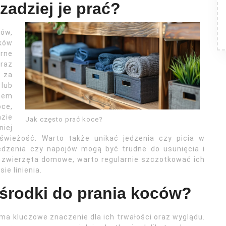
zadziej je prać?
ów,
ków
rne
raz
 za
lub
obem
oce,
zie
Jak często prać koce?
niej
świeżość. Warto także unikać jedzenia czy picia w
edzenia czy napojów mogą być trudne do usunięcia i
 zwierzęta domowe, warto regularnie szczotkować ich
ie linienia.
e środki do prania koców?
a kluczowe znaczenie dla ich trwałości oraz wyglądu.