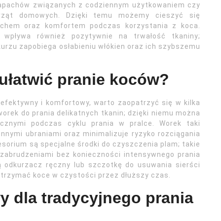
zapachów związanych z codziennym użytkowaniem czy
erząt domowych. Dzięki temu możemy cieszyć się
chem oraz komfortem podczas korzystania z koca.
e wpływa również pozytywnie na trwałość tkaniny;
 kurzu zapobiega osłabieniu włókien oraz ich szybszemu
ułatwić pranie koców?
 efektywny i komfortowy, warto zaopatrzyć się w kilka
orek do prania delikatnych tkanin; dzięki niemu można
cznymi podczas cyklu prania w pralce. Worek taki
innymi ubraniami oraz minimalizuje ryzyko rozciągania
sorium są specjalne środki do czyszczenia plam; takie
 zabrudzeniami bez konieczności intensywnego prania
 odkurzacz ręczny lub szczotkę do usuwania sierści
trzymać koce w czystości przez dłuższy czas.
wy dla tradycyjnego prania