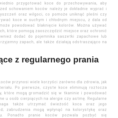
iednio przygotować koce do przechowywania, aby
rzed schowaniem koców należy je dokładnie wyprać i
yszczeń oraz wilgoci, co pomoże uniknąć pleśni czy
owywać koce w suchym i chłodnym miejscu, z dala od
e może powodować blaknięcie kolorów. Można używać
ch, które pomogą zaoszczędzić miejsce oraz ochronić
również dodać do pojemnika saszetki zapachowe lub
przyjemny zapach, ale także działają odstraszająco na
ące z regularnego prania
koców przynosi wiele korzyści zarówno dla zdrowia, jak
eriału. Po pierwsze, czyste koce eliminują roztocza
ny, które mogą gromadzić się w tkaninie i powodować
e u osób cierpiących na alergie czy astmę. Regularne
maga także utrzymać świeżość koca oraz jego
ąd; zabrudzenia mogą wpłynąć na kolorystykę oraz
ału. Ponadto pranie koców pozwala pozbyć się