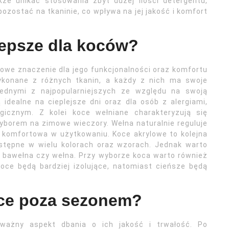
że unikać stosowania zbyt dużej ilości detergentu,
zostać na tkaninie, co wpływa na jej jakość i komfort
jlepsze dla koców?
owe znaczenie dla jego funkcjonalności oraz komfortu
ykonane z różnych tkanin, a każdy z nich ma swoje
jednymi z najpopularniejszych ze względu na swoją
idealne na cieplejsze dni oraz dla osób z alergiami,
gicznym. Z kolei koce wełniane charakteryzują się
yborem na zimowe wieczory. Wełna naturalnie reguluje
o komfortowa w użytkowaniu. Koce akrylowe to kolejna
dostępne w wielu kolorach oraz wzorach. Jednak warto
ak bawełna czy wełna. Przy wyborze koca warto również
oce będą bardziej izolujące, natomiast cieńsze będą
ce poza sezonem?
ażny aspekt dbania o ich jakość i trwałość. Po