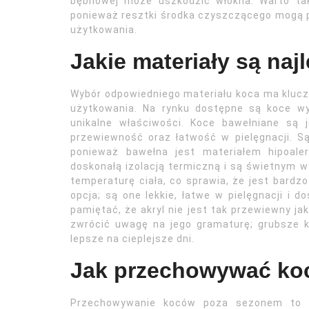
bębnowej może uszkodzić włókna. Warto tak
ponieważ resztki środka czyszczącego mogą po
użytkowania.
Jakie materiały są na
Wybór odpowiedniego materiału koca ma klucz
użytkowania. Na rynku dostępne są koce w
unikalne właściwości. Koce bawełniane są 
przewiewność oraz łatwość w pielęgnacji. Są 
ponieważ bawełna jest materiałem hipoaler
doskonałą izolacją termiczną i są świetnym w
temperaturę ciała, co sprawia, że jest bardz
opcja; są one lekkie, łatwe w pielęgnacji i 
pamiętać, że akryl nie jest tak przewiewny j
zwrócić uwagę na jego gramaturę; grubsze k
lepsze na cieplejsze dni.
Jak przechowywać ko
Przechowywanie koców poza sezonem to w