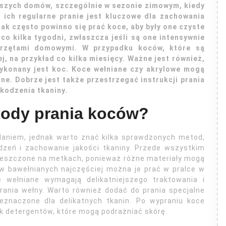
szych domów, szczególnie w sezonie zimowym, kiedy
 ich regularne pranie jest kluczowe dla zachowania
jak często powinno się prać koce, aby były one czyste
co kilka tygodni, zwłaszcza jeśli są one intensywnie
erzętami domowymi. W przypadku koców, które są
, na przykład co kilka miesięcy. Ważne jest również,
wykonany jest koc. Koce wełniane czy akrylowe mogą
ne. Dobrze jest także przestrzegać instrukcji prania
kodzenia tkaniny.
tody prania koców?
aniem, jednak warto znać kilka sprawdzonych metod,
dzeń i zachowanie jakości tkaniny. Przede wszystkim
mieszczone na metkach, ponieważ różne materiały mogą
 bawełnianych najczęściej można je prać w pralce w
 wełniane wymagają delikatniejszego traktowania i
prania wełny. Warto również dodać do prania specjalne
zeznaczone dla delikatnych tkanin. Po wypraniu koce
ek detergentów, które mogą podrażniać skórę.