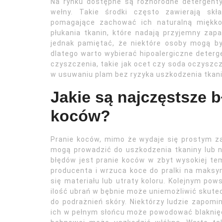
Na rynku dostępne są różnorodne detergenty
wełny. Takie środki często zawierają skł
pomagające zachować ich naturalną miękko
płukania tkanin, które nadają przyjemny zap
jednak pamiętać, że niektóre osoby mogą by
dlatego warto wybierać hipoalergiczne dete
czyszczenia, takie jak ocet czy soda oczyszcz
w usuwaniu plam bez ryzyka uszkodzenia tkani
Jakie są najczęstsze 
koców?
Pranie koców, mimo że wydaje się prostym z
mogą prowadzić do uszkodzenia tkaniny lub 
błędów jest pranie koców w zbyt wysokiej te
producenta i wrzuca koce do pralki na maks
się materiału lub utraty koloru. Kolejnym po
ilość ubrań w bębnie może uniemożliwić skute
do podrażnień skóry. Niektórzy ludzie zapom
ich w pełnym słońcu może powodować blaknięc