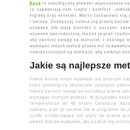
Koce
to nieodłączny element wyposażenia na
to zapewniają nam ciepło i komfort. Jednak
higieny oraz estetyki. Warto zastanowić się, 
i świeże. Zazwyczaj zaleca się pranie koców 
używane lub mają kontakt z naszymi zwi
używane sporadycznie, można je prać rzadziej
aby zwrócić uwagę na materiał, z którego 
wymagać innych metod prania niż te bawełnia
zamieszczonych na metkach, aby uniknąć usz
Jakie są najlepsze me
Pranie koców może wydawać się prostym zad
które pozwolą na skuteczne usunięcie zabru
należy zwrócić uwagę na instrukcje prania u
wymagać różnych podejść. W przypadku koców
temperaturze do 40 stopni Celsjusza. Koce
najlepiej prać je ręcznie lub w programie do 
środki zmiękczające lub płyny do prania pr
należy dobrze wypłukać, aby pozbyć się reszt