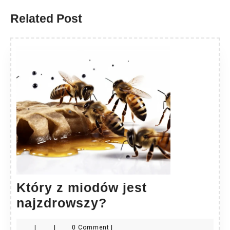
Related Post
Który z miodów jest
Który
najzdrowszy?
z
|
|
0 Comment
|