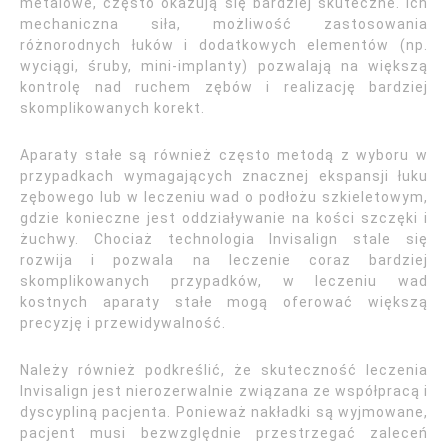
metalowe, często okazują się bardziej skuteczne. Ich
mechaniczna siła, możliwość zastosowania
różnorodnych łuków i dodatkowych elementów (np.
wyciągi, śruby, mini-implanty) pozwalają na większą
kontrolę nad ruchem zębów i realizację bardziej
skomplikowanych korekt.
Aparaty stałe są również często metodą z wyboru w
przypadkach wymagających znacznej ekspansji łuku
zębowego lub w leczeniu wad o podłożu szkieletowym,
gdzie konieczne jest oddziaływanie na kości szczęki i
żuchwy. Chociaż technologia Invisalign stale się
rozwija i pozwala na leczenie coraz bardziej
skomplikowanych przypadków, w leczeniu wad
kostnych aparaty stałe mogą oferować większą
precyzję i przewidywalność.
Należy również podkreślić, że skuteczność leczenia
Invisalign jest nierozerwalnie związana ze współpracą i
dyscypliną pacjenta. Ponieważ nakładki są wyjmowane,
pacjent musi bezwzględnie przestrzegać zaleceń