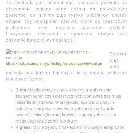
Ta swoboda jest nieoceniona, ponieważ pozwala na
utrzymanie higieny jamy ustnej na najwyższym
poziomie, co minimalizuje ryzyko próchnicy, chorób
dziąseł czy odwapnień szkliwa, które są częstszym
problemem przy noszeniu aparatów stałych.
Utrzymanie czystości z aparatem stałym jest
znacznie bardziej wymagające.
Porówn
ując
https://doboszimplanty.pl/uslugi/ortodoncja-i-invisalign
obie
metody pod kątem higieny i diety, można wskazać
kluczowe różnice:
Dieta:
Użytkownicy Invisalign nie mają praktycznie
żadnych ograniczeń dietetycznych, ponieważ zdejmują
nakładki do jedzenia. W przypadku aparatów stałych
należy unikać pokarmów twardych (orzechy, twarde
owoce), lepkich (karmel, krówki) i ciągnących się, które
mogą uszkodzić zamki lub druty.
Higiena:
Mycie zębów z nakładkami Invisalign jest proste i