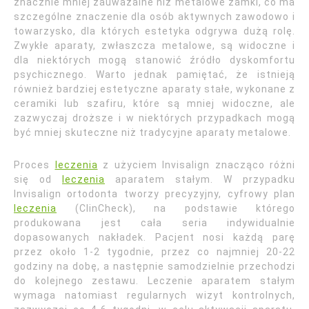
znacznie mniej zauważalne niż metalowe zamki, co ma
szczególne znaczenie dla osób aktywnych zawodowo i
towarzysko, dla których estetyka odgrywa dużą rolę.
Zwykłe aparaty, zwłaszcza metalowe, są widoczne i
dla niektórych mogą stanowić źródło dyskomfortu
psychicznego. Warto jednak pamiętać, że istnieją
również bardziej estetyczne aparaty stałe, wykonane z
ceramiki lub szafiru, które są mniej widoczne, ale
zazwyczaj droższe i w niektórych przypadkach mogą
być mniej skuteczne niż tradycyjne aparaty metalowe.
Proces
leczenia
z użyciem Invisalign znacząco różni
się od
leczenia
aparatem stałym. W przypadku
Invisalign ortodonta tworzy precyzyjny, cyfrowy plan
leczenia
(ClinCheck), na podstawie którego
produkowana jest cała seria indywidualnie
dopasowanych nakładek. Pacjent nosi każdą parę
przez około 1-2 tygodnie, przez co najmniej 20-22
godziny na dobę, a następnie samodzielnie przechodzi
do kolejnego zestawu. Leczenie aparatem stałym
wymaga natomiast regularnych wizyt kontrolnych,