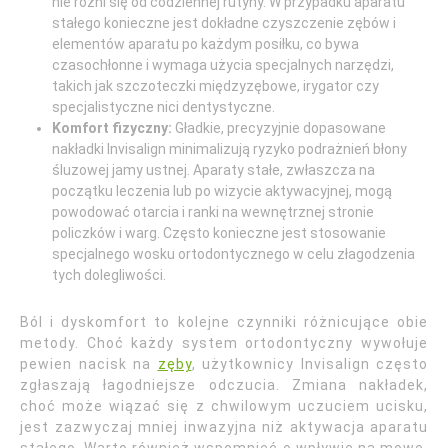
nie różni się od codziennej rutyny. W przypadku aparatu
stałego konieczne jest dokładne czyszczenie zębów i
elementów aparatu po każdym posiłku, co bywa
czasochłonne i wymaga użycia specjalnych narzędzi,
takich jak szczoteczki międzyzębowe, irygator czy
specjalistyczne nici dentystyczne.
Komfort fizyczny:
Gładkie, precyzyjnie dopasowane
nakładki Invisalign minimalizują ryzyko podrażnień błony
śluzowej jamy ustnej. Aparaty stałe, zwłaszcza na
początku leczenia lub po wizycie aktywacyjnej, mogą
powodować otarcia i ranki na wewnętrznej stronie
policzków i warg. Często konieczne jest stosowanie
specjalnego wosku ortodontycznego w celu złagodzenia
tych dolegliwości.
Ból i dyskomfort to kolejne czynniki różnicujące obie
metody. Choć każdy system ortodontyczny wywołuje
pewien nacisk na
zęby
, użytkownicy Invisalign często
zgłaszają łagodniejsze odczucia. Zmiana nakładek,
choć może wiązać się z chwilowym uczuciem ucisku,
jest zazwyczaj mniej inwazyjna niż aktywacja aparatu
stałego. Warto również wspomnieć o wpływie na mowę.