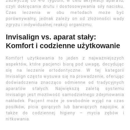
zazwyczaj co 4-6 tygodni, w celu aktywacji aparatu,
czyli dokręcania drutu i dostosowywania siły nacisku.
Czas leczenia w obu metodach może być
porównywalny, jednak zależy on od złożoności wady
zgryzu i indywidualnej reakcji organizmu.
Invisalign vs. aparat stały:
Komfort i codzienne użytkowanie
Komfort użytkowania to jeden z najważniejszych
aspektów, które pacjenci biorą pod uwagę, decydując
się na leczenie ortodontyczne. W tej kategorii
Invisalign często wysuwa się na prowadzenie, oferując
doświadczenia znacząco odmienne od tradycyjnych
aparatów stałych. Największą zaletą systemu
Invisalign jest możliwość samodzielnego zdejmowania
nakładek. Pacjent może je swobodnie wyjąć na czas
posiłków, picia gorących lub barwiących napojów, a
także do codziennej higieny – mycia zębów i
nitkowania.