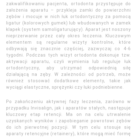
zakwalifikowaniu pacjenta, ortodonta przystępuje do
założenia aparatu – przykleja zamki do powierzchni
zębów i mocuje w nich łuk ortodontyczny za pomocą
ligatur (kolorowych gumek) lub wbudowanych w zamek
klapek (system samoligaturujący). Aparat jest noszony
nieprzerwanie przez cały okres leczenia. Kluczowym
elementem są regularne wizyty kontrolne, które
odbywają się znacznie częściej, zazwyczaj co 4-6
tygodni. Podczas tych wizyt ortodonta dokonuje tzw.
aktywacji aparatu, czyli wymienia lub reguluje łuk
ortodontyczny, aby utrzymać odpowiednią siłę
działającą na zęby. W zależności od potrzeb, może
również stosować dodatkowe elementy, takie jak
wyciągi elastyczne, sprężynki czy łuki podniebienne.
Po zakończeniu aktywnej fazy leczenia, zarówno w
przypadku Invisalign, jak i aparatów stałych, następuje
kluczowy etap retencji. Ma on na celu utrwalenie
uzyskanych wyników i zapobieganie powrotowi zębów
do ich pierwotnej pozycji. W tym celu stosuje się
aparaty retencyjne (retainery), które mogą mieć formę