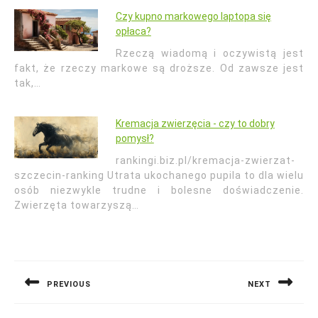
Czy kupno markowego laptopa się
opłaca?
Rzeczą wiadomą i oczywistą jest
fakt, że rzeczy markowe są droższe. Od zawsze jest
tak,…
Kremacja zwierzęcia - czy to dobry
pomysł?
rankingi.biz.pl/kremacja-zwierzat-
szczecin-ranking Utrata ukochanego pupila to dla wielu
osób niezwykle trudne i bolesne doświadczenie.
Zwierzęta towarzyszą…
Nawigacja
wpisu
PREVIOUS
NEXT
Previous
Next
post:
post: