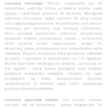
Leczenie Invisalign:
Proces rozpoczyna się od
konsultacji, podczas której ortodonta ocenia wadę
zgryzu i kwalifikuje pacjenta do leczenia. Następnie
wykonuje precyzyjne skany cyfrowe 3D jamy ustnej
oraz zdjęcia diagnostyczne. Na podstawie tych danych
tworzony jest wirtualny plan leczenia (ClinCheck),
który pozwala pacjentowi zobaczyć wizualizację
kolejnych etapów przesuwania zębów i ostateczny
efekt jeszcze przed rozpoczęciem terapii. Po
akceptacji planu, produkowana jest indywidualna seria
nakładek. Pacjent otrzymuje kilka zestawów nakładek
do domu i wymienia je samodzielnie co 1-2 tygodnie.
Wizyty kontrolne odbywają się rzadziej, zazwyczaj co
6-8 tygodni, i służą ocenie postępów oraz wydaniu
kolejnych kompletów nakładek. Czasem na zęby
przyklejane są małe, kompozytowe zaczepy
(attachmenty) w kolorze zęba, które zwiększają
precyzję działania nakładek.
Leczenie aparatem stałym:
Ten proces również
zaczyna się od konsultacji i pełnej diagnostyki. Po