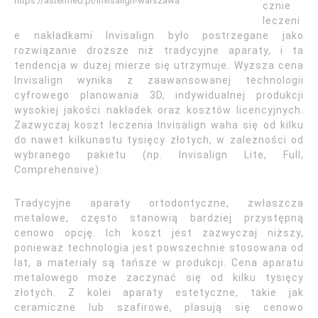
https://astermed.pl/invisalign-warszawa
cznie
leczeni
e nakładkami Invisalign było postrzegane jako
rozwiązanie droższe niż tradycyjne aparaty, i ta
tendencja w dużej mierze się utrzymuje. Wyższa cena
Invisalign wynika z zaawansowanej technologii
cyfrowego planowania 3D, indywidualnej produkcji
wysokiej jakości nakładek oraz kosztów licencyjnych.
Zazwyczaj koszt leczenia Invisalign waha się od kilku
do nawet kilkunastu tysięcy złotych, w zależności od
wybranego pakietu (np. Invisalign Lite, Full,
Comprehensive).
Tradycyjne aparaty ortodontyczne, zwłaszcza
metalowe, często stanowią bardziej przystępną
cenowo opcję. Ich koszt jest zazwyczaj niższy,
ponieważ technologia jest powszechnie stosowana od
lat, a materiały są tańsze w produkcji. Cena aparatu
metalowego może zaczynać się od kilku tysięcy
złotych. Z kolei aparaty estetyczne, takie jak
ceramiczne lub szafirowe, plasują się cenowo