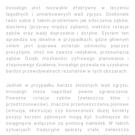
Invisalign jest niezwykle efektywny w leczeniu
łagodnych i umiarkowanych wad zgryzu. Doskonale
radzi sobie z takimi problemami jak stłoczenia zębów,
diastemy (przerwy między zębami), niektóre rotacje
zębów oraz wady doprzednie i dotylne. System ten
sprawdza się idealnie w przypadkach, gdzie głównym
celem jest poprawa estetyki uśmiechu poprzez
precyzyjne, choć nie zawsze radykalne, przesunięcia
zębów. Dzięki możliwości cyfrowego planowania i
stopniowego działania, Invisalign pozwala na uzyskanie
bardzo przewidywalnych rezultatów w tych obszarach.
Jednak w przypadku bardzo złożonych wad zgryzu,
Invisalign może napotkać pewne ograniczenia.
Poważne rotacje zębów (zwłaszcza kłów i
przedtrzonowców), znaczne przemieszczenia pionowe
(intruzja, ekstruzja) czy konieczność dużej korekty
pozycji korzeni zębowych mogą być trudniejsze do
osiągnięcia wyłącznie za pomocą nakładek. W takich
sytuacjach tradycyjne aparaty stałe, zwłaszcza