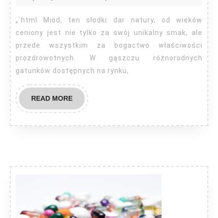
miodów
jest
„`html Miód, ten słodki dar natury, od wieków
najzdrowszy?
ceniony jest nie tylko za swój unikalny smak, ale
przede wszystkim za bogactwo właściwości
prozdrowotnych. W gąszczu różnorodnych
gatunków dostępnych na rynku,
READ
READ MORE
MORE