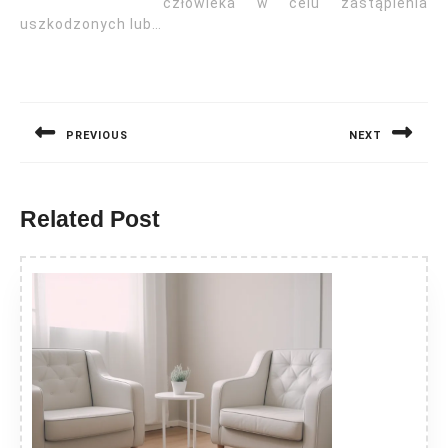
człowieka w celu zastąpienia
uszkodzonych lub…
Nawigacja
wpisu
PREVIOUS
NEXT
Previous
Next
post:
post:
Related Post