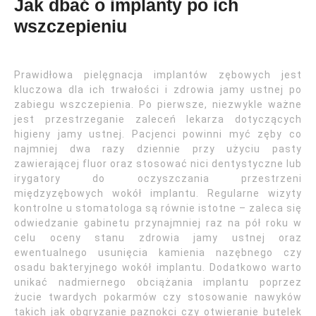
Jak dbać o implanty po ich
wszczepieniu
Prawidłowa pielęgnacja implantów zębowych jest
kluczowa dla ich trwałości i zdrowia jamy ustnej po
zabiegu wszczepienia. Po pierwsze, niezwykle ważne
jest przestrzeganie zaleceń lekarza dotyczących
higieny jamy ustnej. Pacjenci powinni myć zęby co
najmniej dwa razy dziennie przy użyciu pasty
zawierającej fluor oraz stosować nici dentystyczne lub
irygatory do oczyszczania przestrzeni
międzyzębowych wokół implantu. Regularne wizyty
kontrolne u stomatologa są równie istotne – zaleca się
odwiedzanie gabinetu przynajmniej raz na pół roku w
celu oceny stanu zdrowia jamy ustnej oraz
ewentualnego usunięcia kamienia nazębnego czy
osadu bakteryjnego wokół implantu. Dodatkowo warto
unikać nadmiernego obciążania implantu poprzez
żucie twardych pokarmów czy stosowanie nawyków
takich jak obgryzanie paznokci czy otwieranie butelek