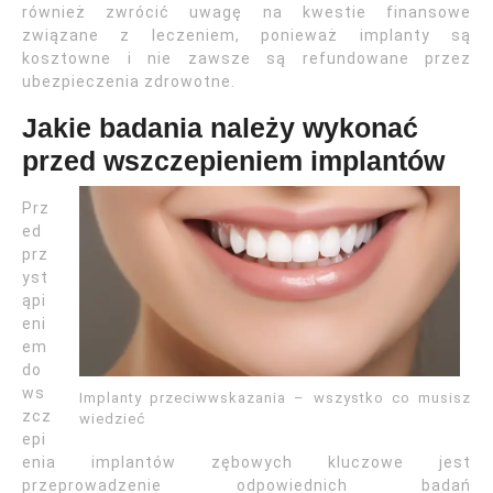
również zwrócić uwagę na kwestie finansowe
związane z leczeniem, ponieważ implanty są
kosztowne i nie zawsze są refundowane przez
ubezpieczenia zdrowotne.
Jakie badania należy wykonać
przed wszczepieniem implantów
Prz
ed
prz
yst
ąpi
eni
em
do
ws
Implanty przeciwwskazania – wszystko co musisz
zcz
wiedzieć
epi
enia implantów zębowych kluczowe jest
przeprowadzenie odpowiednich badań