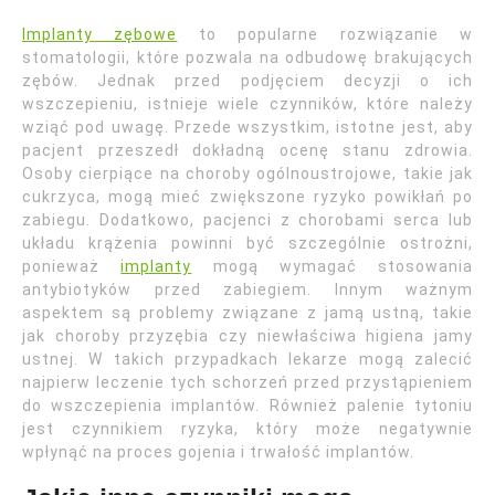
Implanty zębowe
to popularne rozwiązanie w
stomatologii, które pozwala na odbudowę brakujących
zębów. Jednak przed podjęciem decyzji o ich
wszczepieniu, istnieje wiele czynników, które należy
wziąć pod uwagę. Przede wszystkim, istotne jest, aby
pacjent przeszedł dokładną ocenę stanu zdrowia.
Osoby cierpiące na choroby ogólnoustrojowe, takie jak
cukrzyca, mogą mieć zwiększone ryzyko powikłań po
zabiegu. Dodatkowo, pacjenci z chorobami serca lub
układu krążenia powinni być szczególnie ostrożni,
ponieważ
implanty
mogą wymagać stosowania
antybiotyków przed zabiegiem. Innym ważnym
aspektem są problemy związane z jamą ustną, takie
jak choroby przyzębia czy niewłaściwa higiena jamy
ustnej. W takich przypadkach lekarze mogą zalecić
najpierw leczenie tych schorzeń przed przystąpieniem
do wszczepienia implantów. Również palenie tytoniu
jest czynnikiem ryzyka, który może negatywnie
wpłynąć na proces gojenia i trwałość implantów.