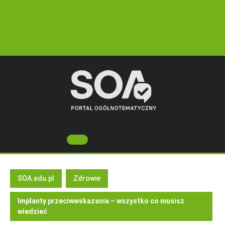
Skip
to
content
Open
Button
SOA.edu.pl
Zdrowie
Implanty przeciwwskazania – wszystko co musisz
wiedzieć