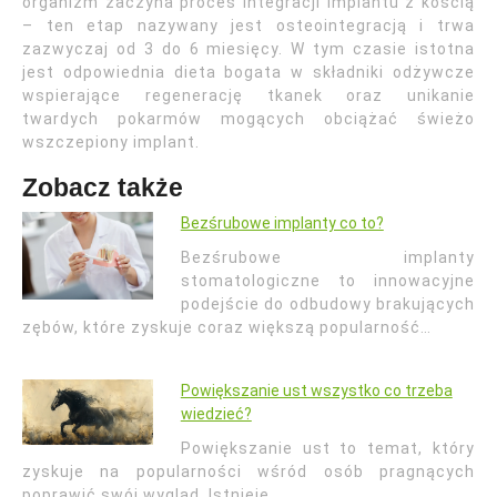
organizm zaczyna proces integracji implantu z kością
– ten etap nazywany jest osteointegracją i trwa
zazwyczaj od 3 do 6 miesięcy. W tym czasie istotna
jest odpowiednia dieta bogata w składniki odżywcze
wspierające regenerację tkanek oraz unikanie
twardych pokarmów mogących obciążać świeżo
wszczepiony implant.
Zobacz także
Bezśrubowe implanty co to?
Bezśrubowe implanty
stomatologiczne to innowacyjne
podejście do odbudowy brakujących
zębów, które zyskuje coraz większą popularność…
Powiększanie ust wszystko co trzeba
wiedzieć?
Powiększanie ust to temat, który
zyskuje na popularności wśród osób pragnących
poprawić swój wygląd. Istnieje…