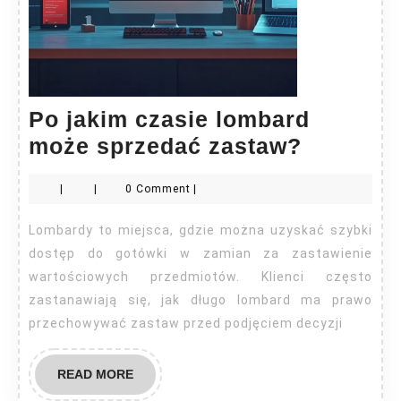
Po jakim czasie lombard
Po
może sprzedać zastaw?
jakim
|
|
0 Comment
|
czasie
lombard
Lombardy to miejsca, gdzie można uzyskać szybki
może
dostęp do gotówki w zamian za zastawienie
sprzeda
wartościowych przedmiotów. Klienci często
zastanawiają się, jak długo lombard ma prawo
zastaw?
przechowywać zastaw przed podjęciem decyzji
READ
READ MORE
MORE