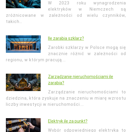
W 2023 roku wynagrodzenia
elektryków w Niemczech są
zróżnicowane w zależności od wielu czynników,
takich…
Ile zarabia szklarz?
Zarobki szklarzy w Polsce mogą się
znacznie różnić w zależności od
regionu, w którym pracują.…
Zarządzanie nieruchomościami ile
zarabia?
Zarządzanie nieruchomościami to
dziedzina, która zyskuje na znaczeniu w miarę wzrostu
liczby inwestycji w nieruchomości.…
Elektryk ile za punkt?
Wybór odpowiedniego elektryka to