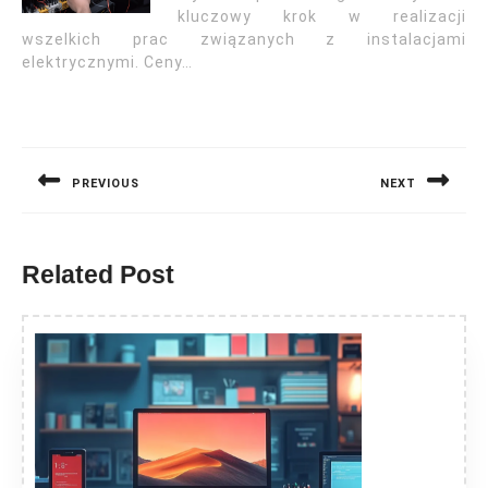
kluczowy krok w realizacji
wszelkich prac związanych z instalacjami
elektrycznymi. Ceny…
Nawigacja
wpisu
PREVIOUS
NEXT
Previous
Next
post:
post:
Related Post