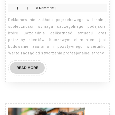
reklamować
|
|
0 Comment
|
zakład
pogrzebowy?
Reklamowanie zakładu pogrzebowego w lokalnej
społeczności wymaga szczególnego podejścia,
które uwzględnia delikatność sytuacji oraz
potrzeby klientów. Kluczowym elementem jest
budowanie zaufania i pozytywnego wizerunku.
Warto zacząć od stworzenia profesjonalnej strony
READ
READ MORE
MORE