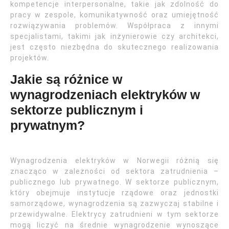
kompetencje interpersonalne, takie jak zdolność do
pracy w zespole, komunikatywność oraz umiejętność
rozwiązywania problemów. Współpraca z innymi
specjalistami, takimi jak inżynierowie czy architekci,
jest często niezbędna do skutecznego realizowania
projektów.
Jakie są różnice w
wynagrodzeniach elektryków w
sektorze publicznym i
prywatnym?
Wynagrodzenia elektryków w Norwegii różnią się
znacząco w zależności od sektora zatrudnienia –
publicznego lub prywatnego. W sektorze publicznym,
który obejmuje instytucje rządowe oraz jednostki
samorządowe, wynagrodzenia są zazwyczaj stabilne i
przewidywalne. Elektrycy zatrudnieni w tym sektorze
mogą liczyć na średnie wynagrodzenie wynoszące