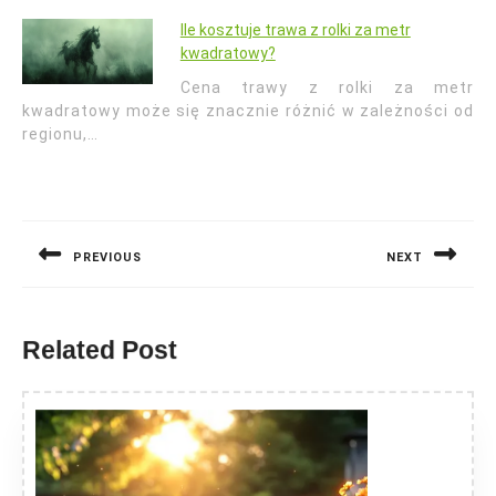
Ile kosztuje trawa z rolki za metr
kwadratowy?
Cena trawy z rolki za metr
kwadratowy może się znacznie różnić w zależności od
regionu,…
Nawigacja
wpisu
PREVIOUS
NEXT
Previous
Next
post:
post:
Related Post