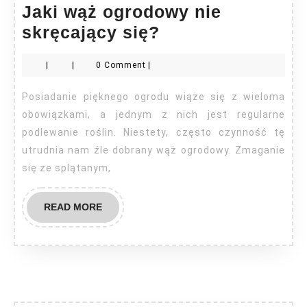
Jaki wąż ogrodowy nie
Jaki
skręcający się?
wąż
|
|
0 Comment
|
ogrodowy
nie
Posiadanie pięknego ogrodu wiąże się z wieloma
skręcający
obowiązkami, a jednym z nich jest regularne
się?
podlewanie roślin. Niestety, często czynność tę
utrudnia nam źle dobrany wąż ogrodowy. Zmaganie
się ze splątanym,
READ
READ MORE
MORE