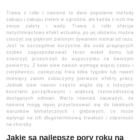
Trawa z rolki i nasiona to dwie popularne metody
zakupu i zakupu zieleni w ogrodzie, ale każda z nich ma
swoje zalety i wady. Trawa z rolki oferuje
natychmiastowy efekt wizualny; po jej ułożeniu można
cieszyć się pięknym zielonym dywanem niemal od razu.
Jest to szczególnie korzystne dla osób pragnących
szybko zagospodarować teren wokół domu lub
stworzyć przestrzeń do wypoczynku na świeżym
powietrzu. Z kolei siew nasion wymaga więcej czasu i
cierpliwości; zazwyczaj trwa kilka tygodni lub nawet
miesięcy zanim zobaczymy pierwsze efekty pracy.
Jednak siew nasion często wiąże się z niższymi
kosztami początkowymi i większą różnorodnością
dostępnych odmian. Warto również zauważyć, że
nasiona mogą lepiej przystosować się do lokalnych
warunków klimatycznych i glebowych, co może
wpłynąć na ich długoterminową trwałość i odporność
na choroby.
Jakie są najlepsze pory roku na