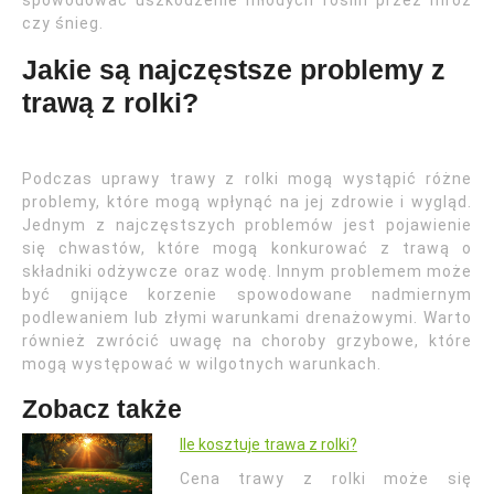
spowodować uszkodzenie młodych roślin przez mróz
czy śnieg.
Jakie są najczęstsze problemy z
trawą z rolki?
Podczas uprawy trawy z rolki mogą wystąpić różne
problemy, które mogą wpłynąć na jej zdrowie i wygląd.
Jednym z najczęstszych problemów jest pojawienie
się chwastów, które mogą konkurować z trawą o
składniki odżywcze oraz wodę. Innym problemem może
być gnijące korzenie spowodowane nadmiernym
podlewaniem lub złymi warunkami drenażowymi. Warto
również zwrócić uwagę na choroby grzybowe, które
mogą występować w wilgotnych warunkach.
Zobacz także
Ile kosztuje trawa z rolki?
Cena trawy z rolki może się