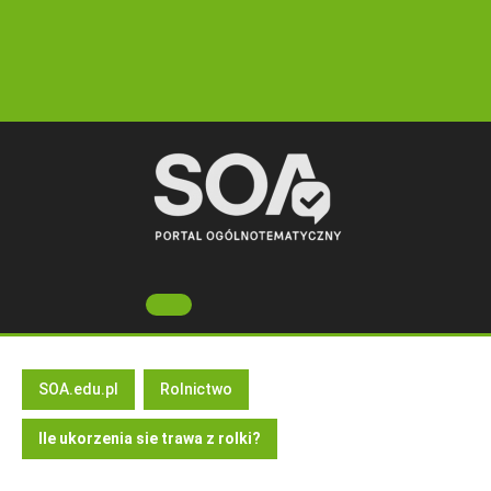
Skip
to
content
Open
Button
SOA.edu.pl
Rolnictwo
Ile ukorzenia sie trawa z rolki?