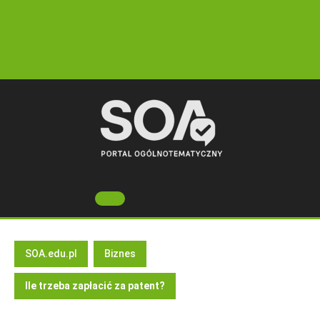
Skip
to
content
Open
Button
SOA.edu.pl
Biznes
Ile trzeba zapłacić za patent?