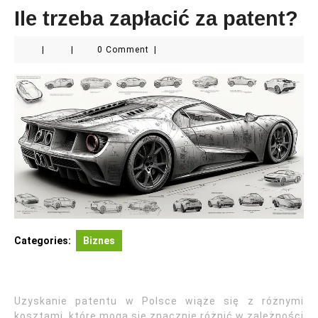
Ile trzeba zapłacić za patent?
|
|
0 Comment
|
Categories:
Biznes
Uzyskanie patentu w Polsce wiąże się z różnymi
kosztami, które mogą się znacznie różnić w zależności