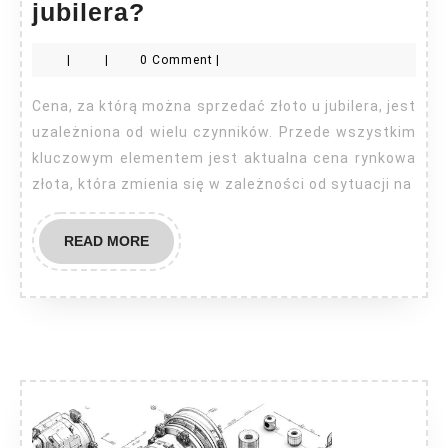
Za
jubilera?
ile
|
|
0 Comment
|
można
sprzedać
Cena, za którą można sprzedać złoto u jubilera, jest
złoto
uzależniona od wielu czynników. Przede wszystkim
u
kluczowym elementem jest aktualna cena rynkowa
złota, która zmienia się w zależności od sytuacji na
jubilera?
READ
READ MORE
MORE