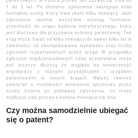
patentowych. W Polsce proces ten zazwyczaj trwa od
1 do 3 lat. Po złożeniu zgłoszenia następuje etap
formalnej oceny, który trwa około kilku miesięcy. Jeśli
zgłoszenie spełnia wszystkie wymogi formalne,
przechodzi do etapu badania merytorycznego, który
jest kluczowy dla przyznania ochrony patentowej. Ten
etap może trwać od kilku miesięcy do nawet kilku lat w
zależności od skomplikowania wynalazku oraz liczby
zgłoszeń rozpatrywanych przez urząd. W przypadku
zgłoszeń międzynarodowych czas oczekiwania może
być jeszcze dłuższy ze względu na konieczność
współpracy z różnymi jurysdykcjami i urzędami
patentowymi w innych krajach. Należy również
pamiętać o możliwości wniesienia sprzeciwu przez
osoby trzecie po publikacji zgłoszenia, co może
wydłużyć cały proces o kolejne miesiące lub lata.
Czy można samodzielnie ubiegać
się o patent?