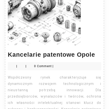
Kanc
Kancelarie patentowe Opole
pat
|
|
0 Comment
|
Opo
Współczesny rynek charakteryzuje się
dynamicznym rozwojem technologicznym i
nieustanną potrzebą innowacji. Dla
przedsiębiorców, wynalazców i twórców, ochrona
ich własności intelektualnej stanowi klucz do
sukcesu i konkurencyjności. Kancelarie patentowe