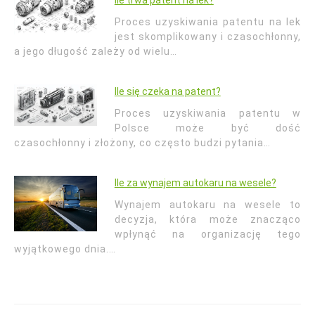
Ile trwa patent na lek?
Proces uzyskiwania patentu na lek
jest skomplikowany i czasochłonny,
a jego długość zależy od wielu…
Ile się czeka na patent?
Proces uzyskiwania patentu w
Polsce może być dość
czasochłonny i złożony, co często budzi pytania…
Ile za wynajem autokaru na wesele?
Wynajem autokaru na wesele to
decyzja, która może znacząco
wpłynąć na organizację tego
wyjątkowego dnia.…
Nawigacja
wpisu