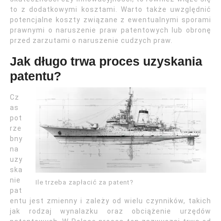
to z dodatkowymi kosztami. Warto także uwzględnić
potencjalne koszty związane z ewentualnymi sporami
prawnymi o naruszenie praw patentowych lub obronę
przed zarzutami o naruszenie cudzych praw.
Jak długo trwa proces uzyskania
patentu?
Cz
as
pot
rze
bny
na
uzy
ska
nie
Ile trzeba zapłacić za patent?
pat
entu jest zmienny i zależy od wielu czynników, takich
jak rodzaj wynalazku oraz obciążenie urzędów