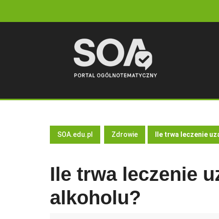
Skip
to
content
SOA.edu.pl
Zdrowie
Ile trwa leczenie u
Ile trwa leczenie 
alkoholu?