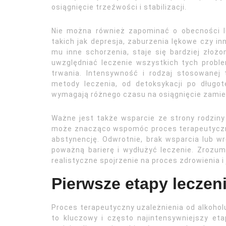
osiągnięcie trzeźwości i stabilizacji.
Nie można również zapominać o obecności l
takich jak depresja, zaburzenia lękowe czy in
mu inne schorzenia, staje się bardziej złoż
uwzględniać leczenie wszystkich tych probl
trwania. Intensywność i rodzaj stosowanej 
metody leczenia, od detoksykacji po długo
wymagają różnego czasu na osiągnięcie zamie
Ważne jest także wsparcie ze strony rodziny 
może znacząco wspomóc proces terapeutyczny
abstynencję. Odwrotnie, brak wsparcia lub wr
poważną barierę i wydłużyć leczenie. Zrozum
realistyczne spojrzenie na proces zdrowienia i
Pierwsze etapy leczeni
Proces terapeutyczny uzależnienia od alkohol
to kluczowy i często najintensywniejszy eta