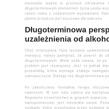
niezwykle ważne w procesie zdrowienia. 
długoterminowym elementem życia osoby wych
radzić sobie z codziennymi wyzwaniami. Każ
płynne przejście jest kluczowe dla sukcesu.
Długoterminowa persp
uzależnienia od alkoh
Choć intensywna faza leczenia uzależnieni
miesięcy, należy pamiętać, że powrót do z
długoterminowym. Wiele osób uważa, że po z
problem jest rozwiązany. Jest to jednak błę
przewlekłą, która wymaga stałego zaangaż
samopoczucie. Dlatego też długoterminowa pe
Po zakończeniu formalnej terapii, kluczow
nawrotom. W tym celu zaleca się kontynua
Regularne uczestnictwo w grupach wsparcia, t
samopomocowe, jest niezwykle cenne. Pozw
osobami, które przechodzą przez podobne wy