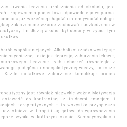
zas trwania leczenia uzależnienia od alkoholu, jest
wań i zapewnienia pacjentowi odpowiedniego wsparcia.
omniana już wcześniej długość i intensywność nałogu.
głębiej zakorzenione wzorce zachowań i uszkodzenia w
peutyczny. Im dłużej alkohol był obecny w życiu, tym
 skutków.
horób współistniejących. Alkoholizm rzadko występuje
nia psychiczne, takie jak depresja, zaburzenia lękowe,
pourazowego. Leczenie tych schorzeń równolegle z
anego podejścia i specjalistycznej wiedzy, co może
i. Każde dodatkowe zaburzenie komplikuje proces
rapeutyczny jest również niezwykle ważny. Motywacja
 gotowość do konfrontacji z trudnymi emocjami i
 sesjach terapeutycznych – to wszystko przyspiesza
e uczestniczą w terapii i są gotowi do wprowadzania
lepsze wyniki w krótszym czasie. Samodyscyplina i