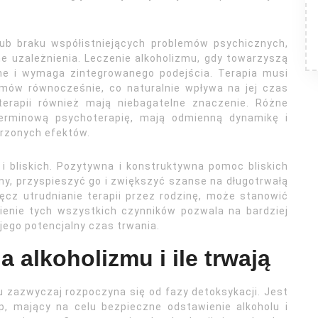
ub braku współistniejących problemów psychicznych,
ne uzależnienia. Leczenie alkoholizmu, gdy towarzyszą
one i wymaga zintegrowanego podejścia. Terapia musi
emów równocześnie, co naturalnie wpływa na jej czas
terapii również mają niebagatelne znaczenie. Różne
terminową psychoterapię, mają odmienną dynamikę i
rzonych efektów.
i bliskich. Pozytywna i konstruktywna pomoc bliskich
, przyspieszyć go i zwiększyć szanse na długotrwałą
ęcz utrudnianie terapii przez rodzinę, może stanowić
ienie tych wszystkich czynników pozwala na bardziej
 jego potencjalny czas trwania.
a alkoholizmu i ile trwają
u zazwyczaj rozpoczyna się od fazy detoksykacji. Jest
p, mający na celu bezpieczne odstawienie alkoholu i