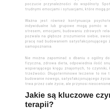
poczucie przynależności do wspólnoty. Spo
trudnymi emocjami i sytuacjami, które mogą p
Ważna jest również kontynuacja psychote
indywidualne lub grupowe mogą pomóc w da
stresem, emocjami, budowaniu zdrowych relac
pozwala na głębsze zrozumienie siebie, swoi
pracę nad budowaniem satysfakcjonującego ży
samopoznania.
Nie można zapominać o dbaniu o ogólny dob
fizyczna, zdrowa dieta, odpowiednia ilość snu
wspierającego kręgu znajomych, to czynniki, 
trzeźwości. Długoterminowe leczenie to nie t
budowanie nowego, satysfakcjonującego życia, w
trwa przez całe życie, ale przynosi nieocenione
Jakie są kluczowe czy
terapii?