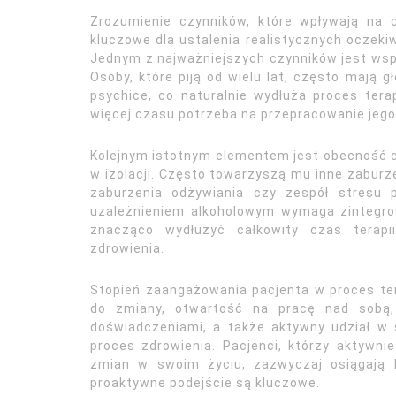
Zrozumienie czynników, które wpływają na c
kluczowe dla ustalenia realistycznych oczeki
Jednym z najważniejszych czynników jest wsp
Osoby, które piją od wielu lat, często mają 
psychice, co naturalnie wydłuża proces tera
więcej czasu potrzeba na przepracowanie jego
Kolejnym istotnym elementem jest obecność c
w izolacji. Często towarzyszą mu inne zaburze
zaburzenia odżywiania czy zespół stresu 
uzależnieniem alkoholowym wymaga zintegrow
znacząco wydłużyć całkowity czas terapi
zdrowienia.
Stopień zaangażowania pacjenta w proces te
do zmiany, otwartość na pracę nad sobą,
doświadczeniami, a także aktywny udział w
proces zdrowienia. Pacjenci, którzy aktywni
zmian w swoim życiu, zazwyczaj osiągają 
proaktywne podejście są kluczowe.