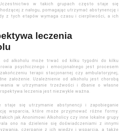
Uczestnictwo w takich grupach często staje się
odzącej z nałogu, pomagając utrzymać abstynencję i
dy z tych etapów wymaga czasu i cierpliwości, a ich
ektywa leczenia
olu
a od alkoholu może trwać od kilku tygodni do kilku
drowia psychicznego i emocjonalnego jest procesem
akończeniu terapii stacjonarnej czy ambulatoryjnej,
dne założenie. Uzależnienie od alkoholu jest chorobą
owania w utrzymanie trzeźwości i dbanie o własne
rspektywa leczenia jest niezwykle ważna.
e staje się utrzymanie abstynencji i zapobieganie
cję wsparcia, które może przyjmować różne formy.
akich jak Anonimowi Alkoholicy czy inne lokalne grupy
ala ono na dzielenie się doświadczeniami z innymi
zwania, czerpanie z ich wiedzy i wsparcia, a także