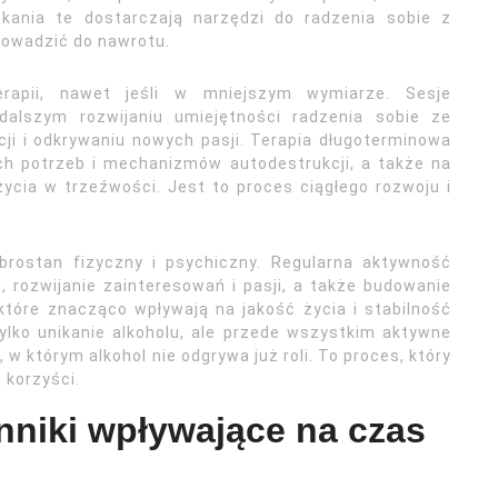
tkania te dostarczają narzędzi do radzenia sobie z
rowadzić do nawrotu.
rapii, nawet jeśli w mniejszym wymiarze. Sesje
lszym rozwijaniu umiejętności radzenia sobie ze
ji i odkrywaniu nowych pasji. Terapia długoterminowa
ch potrzeb i mechanizmów autodestrukcji, a także na
cia w trzeźwości. Jest to proces ciągłego rozwoju i
rostan fizyczny i psychiczny. Regularna aktywność
, rozwijanie zainteresowań i pasji, a także budowanie
które znacząco wpływają na jakość życia i stabilność
ylko unikanie alkoholu, ale przede wszystkim aktywne
 którym alkohol nie odgrywa już roli. To proces, który
 korzyści.
nniki wpływające na czas