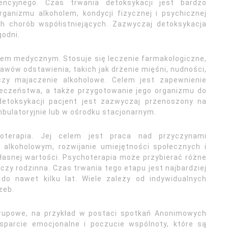
ncyjnego. Czas trwania detoksykacji jest bardzo
rganizmu alkoholem, kondycji fizycznej i psychicznej
h chorób współistniejących. Zazwyczaj detoksykacja
godni.
rem medycznym. Stosuje się leczenie farmakologiczne,
awów odstawienia, takich jak drżenie mięśni, nudności,
czy majaczenie alkoholowe. Celem jest zapewnienie
ieczeństwa, a także przygotowanie jego organizmu do
detoksykacji pacjent jest zazwyczaj przenoszony na
mbulatoryjnie lub w ośrodku stacjonarnym.
terapia. Jej celem jest praca nad przyczynami
 alkoholowym, rozwijanie umiejętności społecznych i
asnej wartości. Psychoterapia może przybierać różne
 czy rodzinna. Czas trwania tego etapu jest najbardziej
do nawet kilku lat. Wiele zależy od indywidualnych
zeb.
rupowe, na przykład w postaci spotkań Anonimowych
wsparcie emocjonalne i poczucie wspólnoty, które są