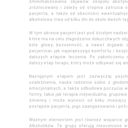
zminimalizowanie objawów zespołu abstyne
zróżnicowany i zależy od stopnia zatrucia o
pacjenta, a także od obecności ewentualnyc
alkoholowa trwa od kilku dni do około dwóch ty
W tym okresie pacjent jest pod ścisłym nadzo
które ma na celu złagodzenie dokuczliwych obj
bóle głowy, bezsenność, a nawet drgawki 
pacjentowi jak największego komfortu i bezp
dalszych etapów leczenia. Po zakończeniu 
dalszy etap terapii, który może odbywać się a
Następnym etapem jest zazwyczaj psycho
uzależnienia, nauka radzenia sobie z głodem
emocjonalnych, a także odbudowa poczucia wł
formy, takie jak terapia indywidualna, grupowa
zmienny i może wynosić od kilku miesięcy 
postępów pacjenta, jego zaangażowania i potr
Ważnym elementem jest również wsparcie g
Alkoholików. Te grupy oferują nieocenione 