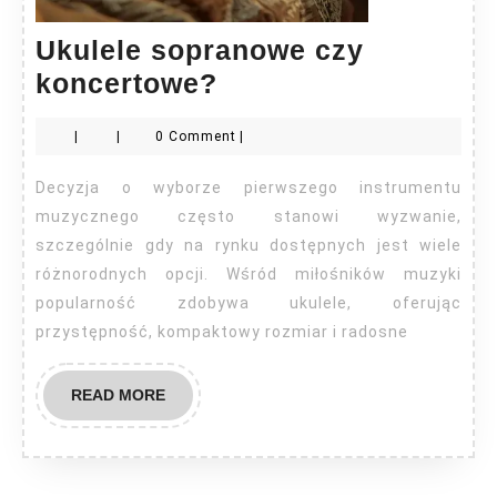
Ukulele sopranowe czy
Ukulele
koncertowe?
sopranowe
|
|
0 Comment
|
czy
koncertowe?
Decyzja o wyborze pierwszego instrumentu
muzycznego często stanowi wyzwanie,
szczególnie gdy na rynku dostępnych jest wiele
różnorodnych opcji. Wśród miłośników muzyki
popularność zdobywa ukulele, oferując
przystępność, kompaktowy rozmiar i radosne
READ
READ MORE
MORE