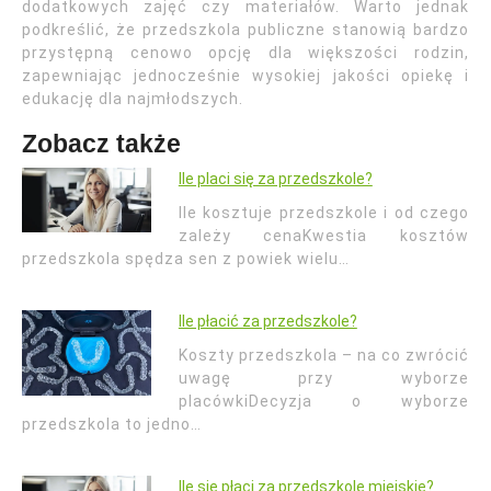
dodatkowych zajęć czy materiałów. Warto jednak
podkreślić, że przedszkola publiczne stanowią bardzo
przystępną cenowo opcję dla większości rodzin,
zapewniając jednocześnie wysokiej jakości opiekę i
edukację dla najmłodszych.
Zobacz także
Ile placi się za przedszkole?
Ile kosztuje przedszkole i od czego
zależy cenaKwestia kosztów
przedszkola spędza sen z powiek wielu…
Ile płacić za przedszkole?
Koszty przedszkola – na co zwrócić
uwagę przy wyborze
placówkiDecyzja o wyborze
przedszkola to jedno…
Ile się płaci za przedszkole miejskie?