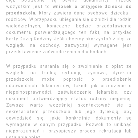
ulgi, potrzebne są pewne dokumenty. Przede
wszystkim jest to
wniosek o przyjęcie dziecka do
przedszkola
, który zawiera dane osobowe dziecka i
rodziców. W przypadku ubiegania się o zniżki dla rodzin
wielodzietnych, konieczne będzie przedstawienie
dokumentu potwierdzającego ten fakt, na przykład
Karty Dużej Rodziny. Jeśli chcemy skorzystać z ulgi ze
względu na dochody, zazwyczaj wymagane jest
przedstawienie zaświadczenia o dochodach.
W przypadku starania się o zwolnienie z opłat ze
względu na trudną sytuację życiową, dyrektor
przedszkola może poprosić o przedłożenie
odpowiednich dokumentów, takich jak orzeczenie o
niepełnosprawności, zaświadczenie lekarskie, czy
dokument potwierdzający status rodziny niepełnej.
Zawsze warto wcześniej skontaktować się z
sekretariatem przedszkola lub jego dyrekcją, aby
dowiedzieć się, jakie konkretnie dokumenty są
wymagane w danym przypadku. Pozwoli to uniknąć
nieporozumień i przyspieszy proces rekrutacji lub
ustalania opłat.