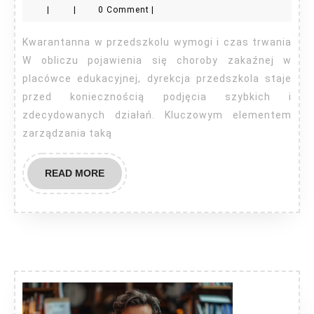
|
|
0 Comment
|
ile
dni?
Kwarantanna w przedszkolu wymogi i czas trwania
W obliczu pojawienia się choroby zakaźnej w
placówce edukacyjnej, dyrekcja przedszkola staje
przed koniecznością podjęcia szybkich i
zdecydowanych działań. Kluczowym elementem
zarządzania taką
READ
READ MORE
MORE