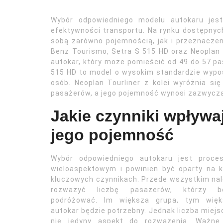
Wybór odpowiedniego modelu autokaru jest
efektywności transportu. Na rynku dostępnych
sobą zarówno pojemnością, jak i przeznaczen
Benz Tourismo, Setra S 515 HD oraz Neoplan
autokar, który może pomieścić od 49 do 57 pa
515 HD to model o wysokim standardzie wyposa
osób. Neoplan Tourliner z kolei wyróżnia s
pasażerów, a jego pojemność wynosi zazwyczaj
Jakie czynniki wpływa
jego pojemność
Wybór odpowiedniego autokaru jest proce
wieloaspektowym i powinien być oparty na k
kluczowych czynnikach. Przede wszystkim na
rozważyć liczbę pasażerów, którzy b
podróżować. Im większa grupa, tym więk
autokar będzie potrzebny. Jednak liczba miejs
nie jedyny aspekt do rozważenia. Ważne