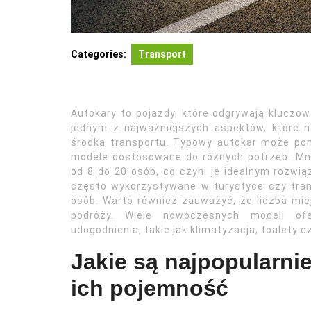
Categories:
Transport
Autokary to pojazdy, które odgrywają kluczow
jednym z najważniejszych aspektów, które 
środka transportu. Typowy autokar może pom
modele dostosowane do różnych potrzeb. Mn
od 8 do 20 osób, co czyni je idealnym rozwią
często wykorzystywane w turystyce czy tra
osób. Warto również zauważyć, że liczba mie
podróży. Wiele nowoczesnych modeli ofe
udogodnienia, takie jak klimatyzacja, toalety 
Jakie są najpopularni
ich pojemność