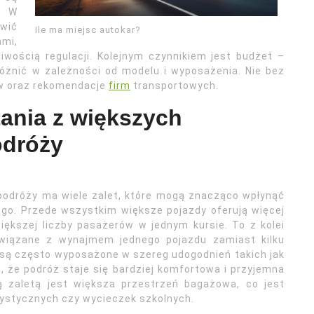
. W
wić
Ile ma miejsc autokar?
mi,
iwością regulacji. Kolejnym czynnikiem jest budżet –
óżnić w zależności od modelu i wyposażenia. Nie bez
ów oraz rekomendacje
firm
transportowych.
tania z większych
odróży
podróży ma wiele zalet, które mogą znacząco wpłynąć
go. Przede wszystkim większe pojazdy oferują więcej
ększej liczby pasażerów w jednym kursie. To z kolei
związane z wynajmem jednego pojazdu zamiast kilku
są często wyposażone w szereg udogodnień takich jak
a, że podróż staje się bardziej komfortowa i przyjemna
ą zaletą jest większa przestrzeń bagażowa, co jest
rystycznych czy wycieczek szkolnych.