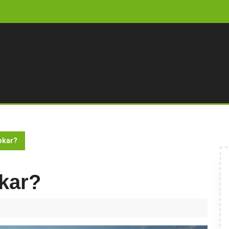
okar?
okar?