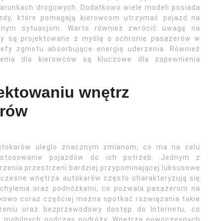
warunkach drogowych. Dodatkowo wiele modeli posiada
jazdy, które pomagają kierowcom utrzymać pojazd na
cznym sytuacjom. Warto również zwrócić uwagę na
ry są projektowane z myślą o ochronie pasażerów w
refy zgniotu absorbujące energię uderzenia. Również
lenia dla kierowców są kluczowe dla zapewnienia
jektowaniu wnętrz
arów
tokarów uległo znacznym zmianom, co ma na celu
ostosowanie pojazdów do ich potrzeb. Jednym z
rzenia przestrzeni bardziej przypominającej luksusowe
ółczesne wnętrza autokarów często charakteryzują się
achylenia oraz podnóżkami, co pozwala pasażerom na
kowo coraz częściej można spotkać rozwiązania takie
dzeniu oraz bezprzewodowy dostęp do Internetu, co
ń mobilnych podczas podróży. Wnętrza nowoczesnych