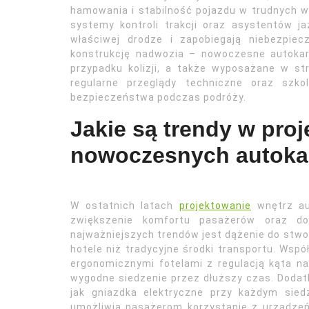
hamowania i stabilność pojazdu w trudnych 
systemy kontroli trakcji oraz asystentów 
właściwej drodze i zapobiegają niebezpie
konstrukcję nadwozia – nowoczesne autoka
przypadku kolizji, a także wyposażane w st
regularne przeglądy techniczne oraz szko
bezpieczeństwa podczas podróży.
Jakie są trendy w pro
nowoczesnych autok
W ostatnich latach
projektowanie
wnętrz au
zwiększenie komfortu pasażerów oraz d
najważniejszych trendów jest dążenie do stwo
hotele niż tradycyjne środki transportu. Wsp
ergonomicznymi fotelami z regulacją kąta n
wygodne siedzenie przez dłuższy czas. Dodat
jak gniazdka elektryczne przy każdym sie
umożliwia pasażerom korzystanie z urządze