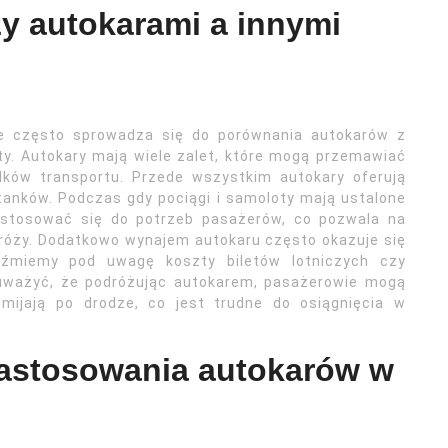
zy autokarami a innymi
że często sprowadza się do porównania autokarów z
oty. Autokary mają wiele zalet, które mogą przemawiać
dków transportu. Przede wszystkim autokary oferują
tanków. Podczas gdy pociągi i samoloty mają ustalone
dostosować się do potrzeb pasażerów, co pozwala na
róży. Dodatkowo wynajem autokaru często okazuje się
eźmiemy pod uwagę koszty biletów lotniczych czy
auważyć, że podróżując autokarem, pasażerowie mogą
 mijają po drodze, co jest trudne do osiągnięcia w
zastosowania autokarów w