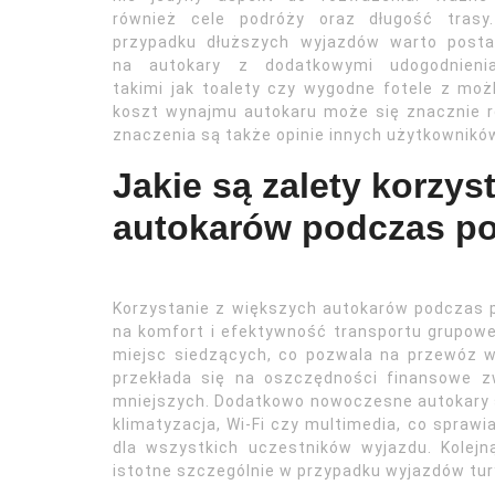
również cele podróży oraz długość trasy
przypadku dłuższych wyjazdów warto posta
na autokary z dodatkowymi udogodnienia
takimi jak toalety czy wygodne fotele z możl
koszt wynajmu autokaru może się znacznie r
znaczenia są także opinie innych użytkownik
Jakie są zalety korzys
autokarów podczas p
Korzystanie z większych autokarów podczas 
na komfort i efektywność transportu grupowe
miejsc siedzących, co pozwala na przewóz wi
przekłada się na oszczędności finansowe 
mniejszych. Dodatkowo nowoczesne autokary 
klimatyzacja, Wi-Fi czy multimedia, co sprawi
dla wszystkich uczestników wyjazdu. Kolejn
istotne szczególnie w przypadku wyjazdów tu