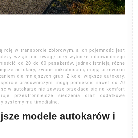
ą rolę w transporcie zbiorowym, a ich pojemność jest
należy wziąć pod uwagę przy wyborze odpowiedniego
ieścić od 20 do 60 pasażerów, jednak istnieją różne
iejsze autokary, zwane mikrobusami, mogą przewozić
zaniem dla mniejszych grup. Z kolei większe autokary,
nsporcie pracowniczym, mogą pomieścić nawet do 70
jsc w autokarze nie zawsze przekłada się na komfort
ruje przestronniejsze siedzenia oraz dodatkowe
czy systemy multimedialne.
ejsze modele autokarów i