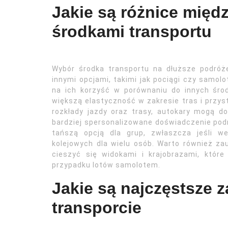
Jakie są różnice międ
środkami transportu
Wybór środka transportu na dłuższe podró
innymi opcjami, takimi jak pociągi czy samol
na ich korzyść w porównaniu do innych śro
większą elastyczność w zakresie tras i przys
rozkłady jazdy oraz trasy, autokary mogą 
bardziej spersonalizowane doświadczenie pod
tańszą opcją dla grup, zwłaszcza jeśli w
kolejowych dla wielu osób. Warto również z
cieszyć się widokami i krajobrazami, które
przypadku lotów samolotem.
Jakie są najczęstsze 
transporcie