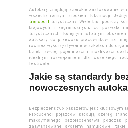
Autokary znajdują szerokie zastosowanie w r
wszechstronnym środkiem lokomocji. Jedny
transport
turystyczny. Wiele biur podróży ko
krajowych i zagranicznych, co pozwala n
turystycznych. Kolejnym istotnym obszarem
autokary do przewozu pracowników na miejs
również wykorzystywane w szkołach do organi
Dzięki swojej pojemności i możliwości dost
idealnym rozwiązaniem dla wszelkiego rod
festiwale.
Jakie są standardy b
nowoczesnych autoka
Bezpieczeństwo pasażerów jest kluczowym a
Producenci pojazdów stosują szereg stand
maksymalnego bezpieczeństwa podczas p
zaawansowane systemy hamulcowe, takie 