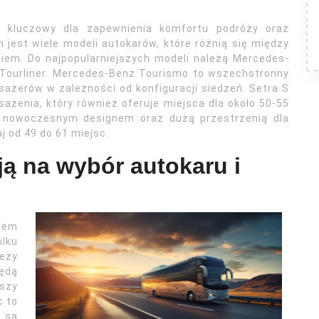
 kluczowy dla zapewnienia komfortu podróży oraz
 jest wiele modeli autokarów, które różnią się między
iem. Do najpopularniejszych modeli należą Mercedes-
 Tourliner. Mercedes-Benz Tourismo to wszechstronny
sażerów w zależności od konfiguracji siedzeń. Setra S
żenia, który również oferuje miejsca dla około 50-55
ię nowoczesnym designem oraz dużą przestrzenią dla
 od 49 do 61 miejsc.
ją na wybór autokaru i
sem
ilku
leży
ędą
szy
c to
 są