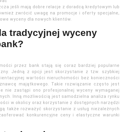
wać
za jeśli mają dobre relacje z doradcą kredytowym lub
również zwrócić uwagę na promocje i oferty specjalne,
owe wyceny dla nowych klientów.
la tradycyjnej wyceny
bank?
mości przez bank stają się coraz bardziej popularne
zny. Jedną z opcji jest skorzystanie z tzw. szybkiej
rientacyjnej wartości nieruchomości bez konieczności
oznawcę majątkowego. Takie rozwiązanie często jest
że nie zastąpi ono profesjonalnej wyceny wymaganej
nych. Inną możliwością jest samodzielna analiza rynku
ści w okolicy oraz korzystanie z dostępnych narzędzi
ogą także rozważyć skorzystanie z usług niezależnych
aoferować konkurencyjne ceny i elastyczne warunki