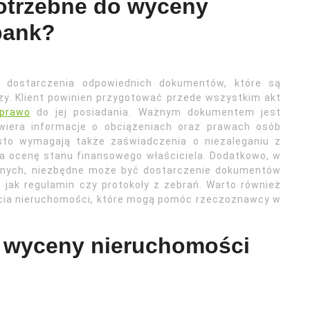
otrzebne do wyceny
bank?
dostarczenia odpowiednich dokumentów, które są
zy. Klient powinien przygotować przede wszystkim akt
prawo
do jej posiadania. Ważnym dokumentem jest
awiera informacje o obciążeniach oraz prawach osób
ęsto wymagają także zaświadczenia o niezaleganiu z
na ocenę stanu finansowego właściciela. Dodatkowo, w
nnych, niezbędne może być dostarczenie dokumentów
 jak regulamin czy protokoły z zebrań. Warto również
ęcia nieruchomości, które mogą pomóc rzeczoznawcy w
s wyceny nieruchomości