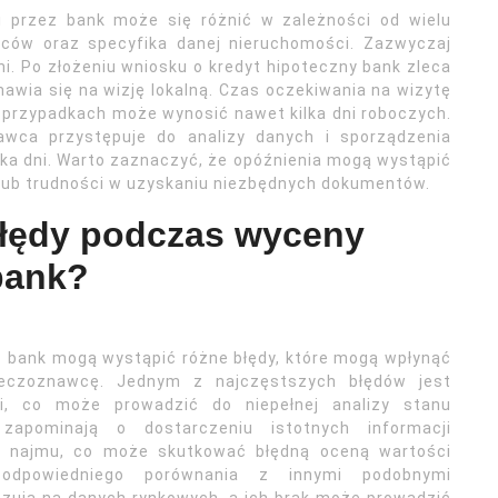
 przez bank może się różnić w zależności od wielu
wców oraz specyfika danej nieruchomości. Zazwyczaj
dni. Po złożeniu wniosku o kredyt hipoteczny bank zleca
ia się na wizję lokalną. Czas oczekiwania na wizytę
 przypadkach może wynosić nawet kilka dni roboczych.
nawca przystępuje do analizy danych i sporządzenia
lka dni. Warto zaznaczyć, że opóźnienia mogą wystąpić
lub trudności w uzyskaniu niezbędnych dokumentów.
błędy podczas wyceny
bank?
 bank mogą wystąpić różne błędy, które mogą wpłynąć
eczoznawcę. Jednym z najczęstszych błędów jest
i, co może prowadzić do niepełnej analizy stanu
zapominają o dostarczeniu istotnych informacji
 najmu, co może skutkować błędną oceną wartości
odpowiedniego porównania z innymi podobnymi