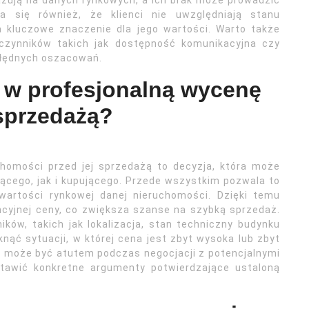
zują na danych rynkowych, a ich brak może prowadzić
a się również, że klienci nie uwzględniają stanu
 kluczowe znaczenie dla jego wartości. Warto także
e czynników takich jak dostępność komunikacyjna czy
błędnych oszacowań.
 w profesjonalną wycenę
sprzedażą?
homości przed jej sprzedażą to decyzja, która może
jącego, jak i kupującego. Przede wszystkim pozwala to
 wartości rynkowej danej nieruchomości. Dzięki temu
cyjnej ceny, co zwiększa szanse na szybką sprzedaż.
ków, takich jak lokalizacja, stan techniczny budynku
nąć sytuacji, w której cena jest zbyt wysoka lub zbyt
y może być atutem podczas negocjacji z potencjalnymi
stawić konkretne argumenty potwierdzające ustaloną