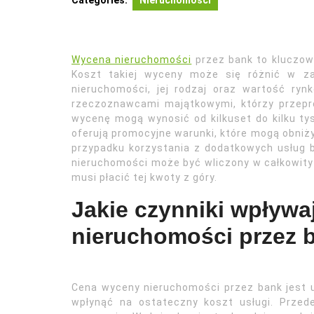
Categories:
Nieruchomości
Wycena nieruchomości
przez bank to kluczow
Koszt takiej wyceny może się różnić w zal
nieruchomości, jej rodzaj oraz wartość ry
rzeczoznawcami majątkowymi, którzy przepr
wycenę mogą wynosić od kilkuset do kilku tys
oferują promocyjne warunki, które mogą obniż
przypadku korzystania z dodatkowych usług 
nieruchomości może być wliczony w całkowity 
musi płacić tej kwoty z góry.
Jakie czynniki wpływa
nieruchomości przez 
Cena wyceny nieruchomości przez bank jest 
wpłynąć na ostateczny koszt usługi. Przed