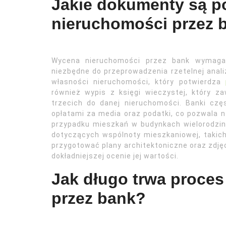
Jakie dokumenty są p
nieruchomości przez 
Wycena nieruchomości przez bank wymaga 
niezbędne do przeprowadzenia rzetelnej anali
własności nieruchomości, który potwierdza
również wypis z księgi wieczystej, który z
trzecich do danej nieruchomości. Banki cz
opłatami za media oraz podatki, co pozwala 
przypadku mieszkań w budynkach wielorodzi
dotyczących wspólnoty mieszkaniowej, takich
przygotować plany architektoniczne oraz zdj
dokładniejszej ocenie jej wartości.
Jak długo trwa proce
przez bank?