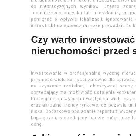
nieruchomościami w okolicy; rzeczoznawcy ba
do nieprecyzyjnych wyników. Często zdarz
technicznego budynku lub mieszkania, co ma
pamiętać o wpływie lokalizacji; ignorowani
infrastruktura społeczna może prowadzić do 
Czy warto inwestować
nieruchomości przed 
Inwestowanie w profesjonalną wycenę nieruc
przynieść wiele korzyści zarówno dla sprzeda
na uzyskanie rzetelnej i obiektywnej oceny
sprzedający ma możliwość ustalenia konkuren
Profesjonalna wycena uwzględnia wiele czynni
oraz aktualne trendy rynkowe, co pozwala unik
niska. Dodatkowo posiadanie raportu z wycen
kupującymi; sprzedający będzie mógł przed
cenę.