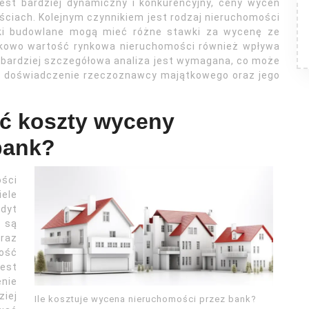
est bardziej dynamiczny i konkurencyjny, ceny wycen
ciach. Kolejnym czynnikiem jest rodzaj nieruchomości
łki budowlane mogą mieć różne stawki za wycenę ze
atkowo wartość rynkowa nieruchomości również wpływa
 bardziej szczegółowa analiza jest wymagana, co może
że doświadczenie rzeczoznawcy majątkowego oraz jego
ć koszty wyceny
bank?
ści
iele
dyt
y są
raz
wość
jest
nie
ziej
Ile kosztuje wycena nieruchomości przez bank?