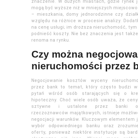
znaczenie. W dużych miastach, gdzie rynek j
mogą być wyższe niż w mniejszych miejscowoś
– mieszkania, domy jednorodzinne czy dzia
względu na różnice w procesie analizy. Dod
na cenę usługi; im droższa nieruchomość, tym
podnieść koszty. Nie bez znaczenia jest tak
renoma na rynku.
Czy można negocjowa
nieruchomości przez 
Negocjowanie kosztów wyceny nieruchomo
przez bank to temat, który często budzi w
pytań wśród osób starających się o kre
hipoteczny. Choć wiele osób uważa, że cen
sztywne i ustalone przez banki o
rzeczoznawców majątkowych, istnieje możli
negocjacji warunków. Kluczowym elementem 
wybór odpowiedniego banku oraz zrozumie
oferty, ponieważ niektóre instytucje są bard