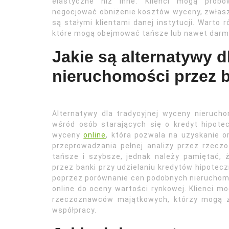
elastyczne niż inne. Klienci mogą próbo
negocjować obniżenie kosztów wyceny, zwłaszc
są stałymi klientami danej instytucji. Warto 
które mogą obejmować tańsze lub nawet darm
Jakie są alternatywy d
nieruchomości przez 
Alternatywy dla tradycyjnej wyceny nierucho
wśród osób starających się o kredyt hipotec
wyceny
online
, która pozwala na uzyskanie o
przeprowadzania pełnej analizy przez rzecz
tańsze i szybsze, jednak należy pamiętać, 
przez banki przy udzielaniu kredytów hipotecz
poprzez porównanie cen podobnych nieruchomo
online do oceny wartości rynkowej. Klienci m
rzeczoznawców majątkowych, którzy mogą z
współpracy.