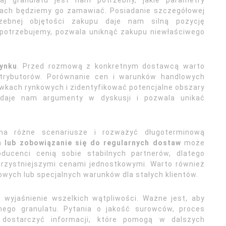
zaj granulatu jest nam potrzebny, jakie parametry
ciach będziemy go zamawiać. Posiadanie szczegółowej
trzebnej objętości zakupu daje nam silną pozycję
 potrzebujemy, pozwala uniknąć zakupu niewłaściwego
rynku
. Przed rozmową z konkretnym dostawcą warto
strybutorów. Porównanie cen i warunków handlowych
wkach rynkowych i zidentyfikować potencjalne obszary
 daje nam argumenty w dyskusji i pozwala unikać
na różne scenariusze i rozważyć długoterminową
 lub zobowiązanie się do regularnych dostaw
może
oducenci cenią sobie stabilnych partnerów, dlatego
rzystniejszymi cenami jednostkowymi. Warto również
owych lub specjalnych warunków dla stałych klientów.
 wyjaśnienie wszelkich wątpliwości. Ważne jest, aby
nego granulatu. Pytania o jakość surowców, proces
dostarczyć informacji, które pomogą w dalszych