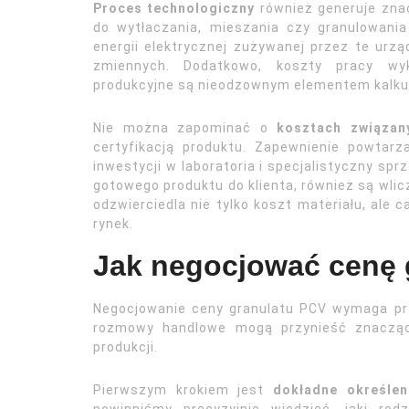
Proces technologiczny
również generuje znac
do wytłaczania, mieszania czy granulowania
energii elektrycznej zużywanej przez te urz
zmiennych. Dodatkowo, koszty pracy wykw
produkcyjne są nieodzownym elementem kalkul
Nie można zapominać o
kosztach związan
certyfikacją produktu. Zapewnienie powta
inwestycji w laboratoria i specjalistyczny spr
gotowego produktu do klienta, również są wli
odzwierciedla nie tylko koszt materiału, ale 
rynek.
Jak negocjować cenę 
Negocjowanie ceny granulatu PCV wymaga prz
rozmowy handlowe mogą przynieść znaczące
produkcji.
Pierwszym krokiem jest
dokładne określen