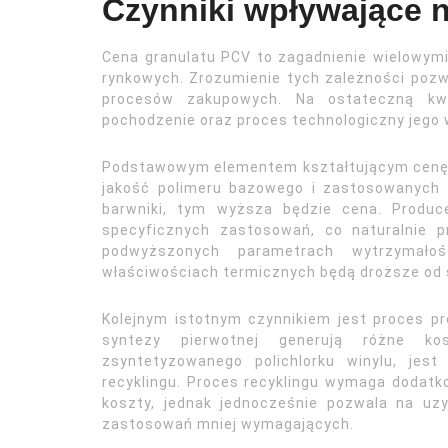
Czynniki wpływające 
Cena granulatu PCV to zagadnienie wielowymi
rynkowych. Zrozumienie tych zależności pozw
procesów zakupowych. Na ostateczną kw
pochodzenie oraz proces technologiczny jego 
Podstawowym elementem kształtującym cenę j
jakość polimeru bazowego i zastosowanych do
barwniki, tym wyższa będzie cena. Produc
specyficznych zastosowań, co naturalnie p
podwyższonych parametrach wytrzymało
właściwościach termicznych będą droższe od
Kolejnym istotnym czynnikiem jest proces pro
syntezy pierwotnej generują różne ko
zsyntetyzowanego polichlorku winylu, jes
recyklingu. Proces recyklingu wymaga dodatk
koszty, jednak jednocześnie pozwala na uz
zastosowań mniej wymagających.