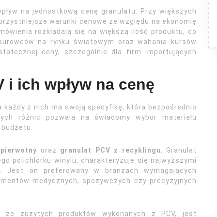
pływ na jednostkową cenę granulatu. Przy większych
korzystniejsze warunki cenowe ze względu na ekonomię
amówienia rozkładają się na większą ilość produktu, co
 surowców na rynku światowym oraz wahania kursów
statecznej ceny, szczególnie dla firm importujących
 i ich wpływ na cenę
 każdy z nich ma swoją specyfikę, która bezpośrednio
tych różnic pozwala na świadomy wybór materiału
 budżetu.
 pierwotny
oraz
granulat PCV z recyklingu
. Granulat
o polichlorku winylu, charakteryzuje się najwyższymi
ci. Jest on preferowany w branżach wymagających
 elementów medycznych, spożywczych czy precyzyjnych
ny ze zużytych produktów wykonanych z PCV, jest