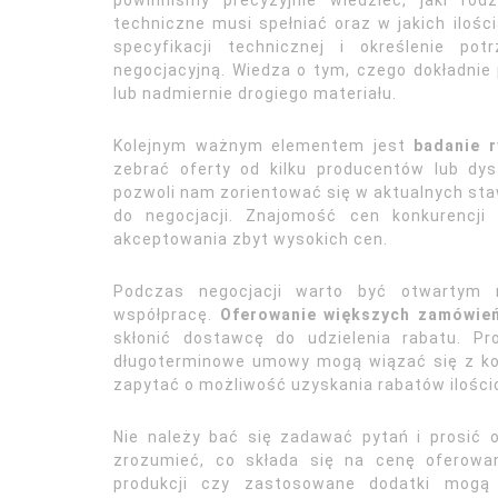
powinniśmy precyzyjnie wiedzieć, jaki rod
techniczne musi spełniać oraz w jakich iloś
specyfikacji technicznej i określenie po
negocjacyjną. Wiedza o tym, czego dokładnie
lub nadmiernie drogiego materiału.
Kolejnym ważnym elementem jest
badanie 
zebrać oferty od kilku producentów lub dy
pozwoli nam zorientować się w aktualnych sta
do negocjacji. Znajomość cen konkurencji
akceptowania zbyt wysokich cen.
Podczas negocjacji warto być otwartym 
współpracę.
Oferowanie większych zamówień
skłonić dostawcę do udzielenia rabatu. Pr
długoterminowe umowy mogą wiązać się z ko
zapytać o możliwość uzyskania rabatów ilości
Nie należy bać się zadawać pytań i prosić o
zrozumieć, co składa się na cenę oferowa
produkcji czy zastosowane dodatki mogą 