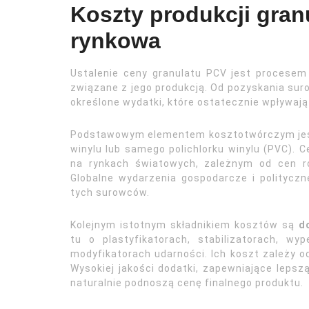
Koszty produkcji gran
rynkowa
Ustalenie ceny granulatu PCV jest procesem
związane z jego produkcją. Od pozyskania sur
określone wydatki, które ostatecznie wpływają 
Podstawowym elementem kosztotwórczym je
winylu lub samego polichlorku winylu (PVC)
na rynkach światowych, zależnym od cen r
Globalne wydarzenia gospodarcze i polityc
tych surowców.
Kolejnym istotnym składnikiem kosztów są
d
tu o plastyfikatorach, stabilizatorach, wy
modyfikatorach udarności. Ich koszt zależy od 
Wysokiej jakości dodatki, zapewniające leps
naturalnie podnoszą cenę finalnego produktu.