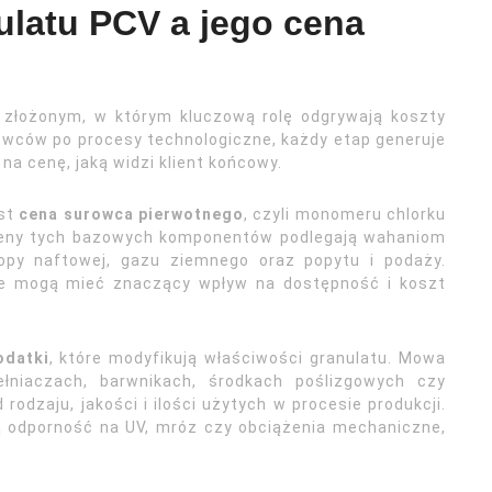
ulatu PCV a jego cena
 złożonym, w którym kluczową rolę odgrywają koszty
owców po procesy technologiczne, każdy etap generuje
na cenę, jaką widzi klient końcowy.
st
cena surowca pierwotnego
, czyli monomeru chlorku
. Ceny tych bazowych komponentów podlegają wahaniom
opy naftowej, gazu ziemnego oraz popytu i podaży.
zne mogą mieć znaczący wpływ na dostępność i koszt
odatki
, które modyfikują właściwości granulatu. Mowa
pełniaczach, barwnikach, środkach poślizgowych czy
rodzaju, jakości i ilości użytych w procesie produkcji.
zą odporność na UV, mróz czy obciążenia mechaniczne,