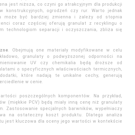
a jest niższa, co czyni go atrakcyjnym dla produkcji
w konstrukcyjnych, ogrodzeń czy rur. Warto jednak
gu może być bardziej zmienna i zależy od stopnia
enci coraz częściej oferują granulat z recyklingu o
m technologiom separacji i oczyszczania, zbliża się
czne
. Obejmują one materiały modyfikowane w celu
ykładowo, granulaty o podwyższonej odporności na
omieniowanie UV czy chemikalia będą droższe od
ulatami o specyficznych właściwościach termicznych,
dodatki, które nadają te unikalne cechy, generują
erciedlenie w cenie.
wartości poszczególnych komponentów. Na przykład,
rów (miękkie PCV) będą miały inną cenę niż granulaty
m. Zastosowanie specjalnych barwników, wypełniaczy
wa na ostateczny koszt produktu. Dlatego analiza
tu jest kluczowa dla oceny jego wartości w kontekście