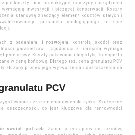
zące koszty. Linie produkcyjne, maszyny i urządzenia
 wymagają inwestycji i bieżącej konserwacji. Koszty
ądzenia stanowią znaczący element kosztów stałych i
alifikowanego personelu obsługującego te linie
acji.
ych z badaniami i rozwojem
, kontrolą jakości oraz
rzalności parametrów i zgodności z normami wymaga
zęt pomiarowy. Koszty pakowania i logistyki, transportu
czane w cenę końcową. Dlatego też, cena granulatu PCV
cały złożony proces jego wytworzenia i dostarczenia na
granulatu PCV
ygotowania i zrozumienia dynamiki rynku. Skuteczne
 oszczędności, co jest kluczowe dla rentowności
ie swoich potrzeb
. Zanim przystąpimy do rozmów,