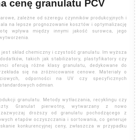
na cenę granulatu PCV
arowe, zależne od szeregu czynników produkcyjnych i
ala na lepsze prognozowanie kosztów i optymalizację
otę wpływa między innymi jakość surowca, jego
wytworzenia.
est skład chemiczny i czystość granulatu. Im wyższa
datków, takich jak stabilizatory, plastyfikatory czy
enci oferują różne klasy granulatu, dedykowane do
rzekłada się na zróżnicowanie cenowe. Materiały o
ściowych, odporności na UV czy specyficznych
 standardowych odmian.
dukcji granulatu. Metody wytłaczania, recyklingu czy
szty. Granulat pierwotny, wytwarzany z nowo
t zazwyczaj droższy od granulatu pochodzącego z
owych etapów oczyszczania i sortowania, co generuje
yskanie konkurencyjnej ceny, zwłaszcza w przypadku