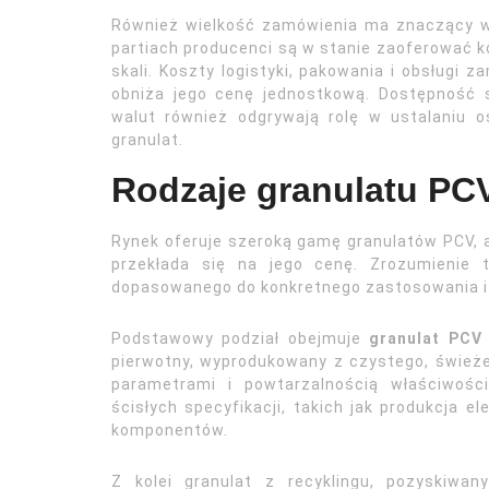
Również wielkość zamówienia ma znaczący w
partiach producenci są w stanie zaoferować 
skali. Koszty logistyki, pakowania i obsługi z
obniża jego cenę jednostkową. Dostępność
walut również odgrywają rolę w ustalaniu o
granulat.
Rodzaje granulatu PCV
Rynek oferuje szeroką gamę granulatów PCV, a
przekłada się na jego cenę. Zrozumienie 
dopasowanego do konkretnego zastosowania i
Podstawowy podział obejmuje
granulat PCV
pierwotny, wyprodukowany z czystego, świeżeg
parametrami i powtarzalnością właściwoś
ścisłych specyfikacji, takich jak produkcja
komponentów.
Z kolei granulat z recyklingu, pozyskiwa