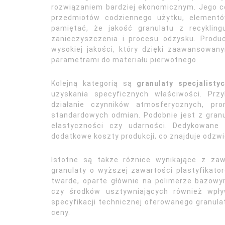
rozwiązaniem bardziej ekonomicznym. Jego cen
przedmiotów codziennego użytku, elementó
pamiętać, że jakość granulatu z recyklin
zanieczyszczenia i procesu odzysku. Produc
wysokiej jakości, który dzięki zaawansowany
parametrami do materiału pierwotnego.
Kolejną kategorią są
granulaty specjalisty
uzyskania specyficznych właściwości. Prz
działanie czynników atmosferycznych, pr
standardowych odmian. Podobnie jest z gran
elastyczności czy udarności. Dedykowane 
dodatkowe koszty produkcji, co znajduje odzwi
Istotne są także różnice wynikające z za
granulaty o wyższej zawartości plastyfikato
twarde, oparte głównie na polimerze bazowy
czy środków usztywniających również wpły
specyfikacji technicznej oferowanego granula
ceny.