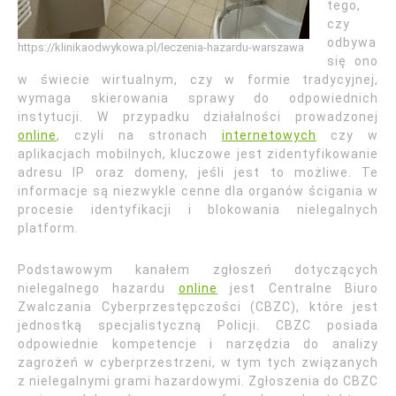
tego,
czy
odbywa
https://klinikaodwykowa.pl/leczenia-hazardu-warszawa
się ono
w świecie wirtualnym, czy w formie tradycyjnej,
wymaga skierowania sprawy do odpowiednich
instytucji. W przypadku działalności prowadzonej
online
, czyli na stronach
internetowych
czy w
aplikacjach mobilnych, kluczowe jest zidentyfikowanie
adresu IP oraz domeny, jeśli jest to możliwe. Te
informacje są niezwykle cenne dla organów ścigania w
procesie identyfikacji i blokowania nielegalnych
platform.
Podstawowym kanałem zgłoszeń dotyczących
nielegalnego hazardu
online
jest Centralne Biuro
Zwalczania Cyberprzestępczości (CBZC), które jest
jednostką specjalistyczną Policji. CBZC posiada
odpowiednie kompetencje i narzędzia do analizy
zagrożeń w cyberprzestrzeni, w tym tych związanych
z nielegalnymi grami hazardowymi. Zgłoszenia do CBZC