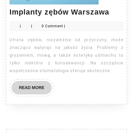
Impla
Implanty zębów Warszawa
zębów
|
|
0 Comment
|
Warsz
Utrata zębów, niezależnie od przyczyny, może
znacząco wpłynąć na jakość życia. Problemy z
gryzieniem, mową, a także estetyka uśmiechu to
tylko niektóre z konsekwencji. Na szczęście
współczesna stomatologia oferuje skuteczne
READ
READ MORE
MORE