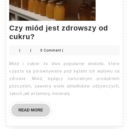
Czy miód jest zdrowszy od
Czy
cukru?
miód
|
|
0 Comment
|
jest
zdrowszy
Miód i cukier to dwa popularne słodziki, które
od
często są porównywane pod kątem ich wpływu na
cukru?
zdrowie. Miód, będący naturalnym produktem
pszczelim, zawiera wiele składników odżywczych,
takich jak witaminy, minerały
READ
READ MORE
MORE