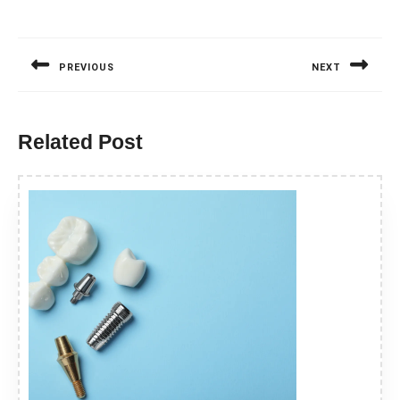
Nawigacja
wpisu
PREVIOUS
NEXT
Previous
Next
post:
post:
Related Post