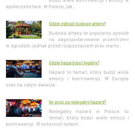
budzi wiele kontrowersji i emocji w
społeczeństwie. W Polsce, jak…
Gdzie zgłosić budowę altany?
Budowa altany to popularny sposób
na zagospodarowanie przestrzeni
w ogrodzie, jednak przed rozpoczęciem prac warto…
Gdzie hazard jest legalny?
Hazard to temat, który budzi wiele
emocji i kontrowersji. W Europie
oraz na całym świecie…
Ile grozi za nielegalny hazard?
Nielegalny hazard w Polsce to
temat, który budzi wiele emocji i
kontrowersji. W ostatnich latach…