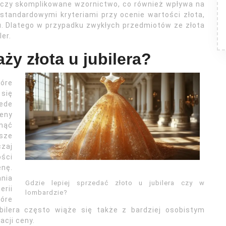
ne czy skomplikowane wzornictwo, co również wpływa na
 standardowymi kryteriami przy ocenie wartości złota,
lu. Dlatego w przypadku zwykłych przedmiotów ze złota
er.
ży złota u jubilera?
tóre
się
zede
ceny
ynąć
sze
czaj
ści
enę.
nia
Gdzie lepiej sprzedać złoto u jubilera czy w
erii
lombardzie?
tóre
bilera często wiąże się także z bardziej osobistym
acji ceny.