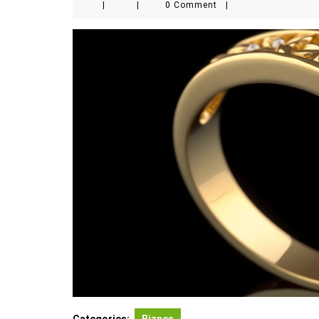
|
|
0 Comment
|