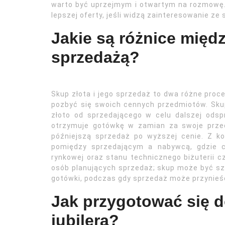
warto być uprzejmym i otwartym na rozmowę
lepszej oferty, jeśli widzą zainteresowanie ze s
Jakie są różnice międ
sprzedażą?
Skup złota i jego sprzedaż to dwa różne proc
pozbyć się swoich cennych przedmiotów. Skup
złoto od sprzedającego w celu dalszej odsp
otrzymuje gotówkę w zamian za swoje przed
późniejszą sprzedaż po wyższej cenie. Z ko
pomiędzy sprzedającym a nabywcą, gdzie c
rynkowej oraz stanu technicznego biżuterii c
osób planujących sprzedaż; skup może być sz
gotówki, podczas gdy sprzedaż może przynieś
Jak przygotować się d
jubilera?