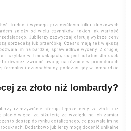
 być trudna i wymaga przemyślenia kilku kluczowych
rdem zależy od wielu czynników, takich jak wartość
sprzedającego. Jubilerzy zazwyczaj oferują wyższe ceny
lszą sprzedażą lub przeróbką. Często mają też większą
pozwala im na bardziej sprawiedliwe wyceny. Z drugiej
e i szybkie w transakcjach, co jest istotne dla osób
rto również zwrócić uwagę na różnice w procedurach
ej formalny i czasochłonny, podczas gdy w lombardzie
ęcej za złoto niż lombardy?
ilerzy rzeczywiście oferują lepsze ceny za złoto niż
ą płacić więcej za biżuterię ze względu na ich zamiar
 często dostęp do rynku detalicznego, co pozwala im na
oduktach. Dodatkowo jubilerzy mogą docenić unikalne