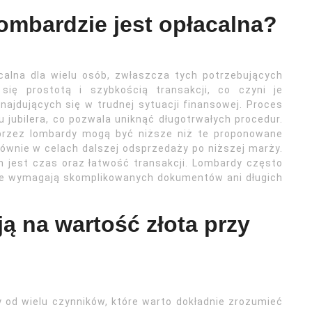
lombardzie jest opłacalna?
alna dla wielu osób, zwłaszcza tych potrzebujących
 się prostotą i szybkością transakcji, co czyni je
znajdujących się w trudnej sytuacji finansowej. Proces
 jubilera, co pozwala uniknąć długotrwałych procedur.
przez lombardy mogą być niższe niż te proponowane
łównie w celach dalszej odsprzedaży po niższej marży.
 jest czas oraz łatwość transakcji. Lombardy często
nie wymagają skomplikowanych dokumentów ani długich
ą na wartość złota przy
 od wielu czynników, które warto dokładnie zrozumieć