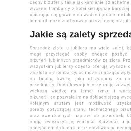
cechy biżuterii, takie jak kamienie szlachet
wycenę. Lombardy z kolei kierują się bardziej
opierając się głównie na wadze i próbie meta
lombard może zaoferować niższą cenę niż jubil
Jakie są zalety sprzeda
Sprzedaż złota u jubilera ma wiele zalet, k
mogą przyciągać osoby chcące pozbyć 
biżuterii lub innych przedmiotów ze złota. Pr
wszystkim jubilerzy często oferują wyższe 
za złoto niż lombardy, co może znacząco wpł
na finalną kwotę, jaką otrzymamy za na
przedmioty. Dodatkowo jubilerzy mają zazwy
większą wiedzę na temat rynku i warto
biżuterii, co pozwala im na dokładniejszą wyc
Kolejnym atutem jest możliwość uzyska
porady dotyczącej stanu technicznego biżut
oraz ewentualnych napraw lub przeróbek, k
mogą zwiększyć jej wartość. Sprzedaż u ju
podejściem do klienta oraz możliwością negocj