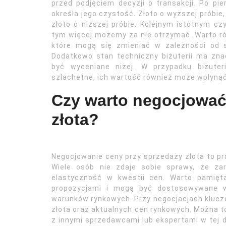
przed podjęciem decyzji o transakcji. Po pi
określa jego czystość. Złoto o wyższej próbie,
złoto o niższej próbie. Kolejnym istotnym cz
tym więcej możemy za nie otrzymać. Warto ró
które mogą się zmieniać w zależności od s
Dodatkowo stan techniczny biżuterii ma zn
być wyceniane niżej. W przypadku biżuter
szlachetne, ich wartość również może wpłynąć
Czy warto negocjować
złota?
Negocjowanie ceny przy sprzedaży złota to pr
Wiele osób nie zdaje sobie sprawy, że za
elastyczność w kwestii cen. Warto pamięt
propozycjami i mogą być dostosowywane w
warunków rynkowych. Przy negocjacjach klucz
złota oraz aktualnych cen rynkowych. Można t
z innymi sprzedawcami lub ekspertami w tej dz