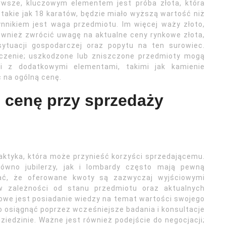
erwsze, kluczowym elementem jest próba złota, która
 takie jak 18 karatów, będzie miało wyższą wartość niż
ynnikiem jest waga przedmiotu. Im więcej waży złoto,
wnież zwrócić uwagę na aktualne ceny rynkowe złota,
ytuacji gospodarczej oraz popytu na ten surowiec.
aczenie; uszkodzone lub zniszczone przedmioty mogą
ii z dodatkowymi elementami, takimi jak kamienie
 na ogólną cenę.
 cenę przy sprzedaży
aktyka, która może przynieść korzyści sprzedającemu.
równo jubilerzy, jak i lombardy często mają pewną
ać, że oferowane kwoty są zazwyczaj wyjściowymi
 zależności od stanu przedmiotu oraz aktualnych
owe jest posiadanie wiedzy na temat wartości swojego
o osiągnąć poprzez wcześniejsze badania i konsultacje
iedzinie. Ważne jest również podejście do negocjacji;