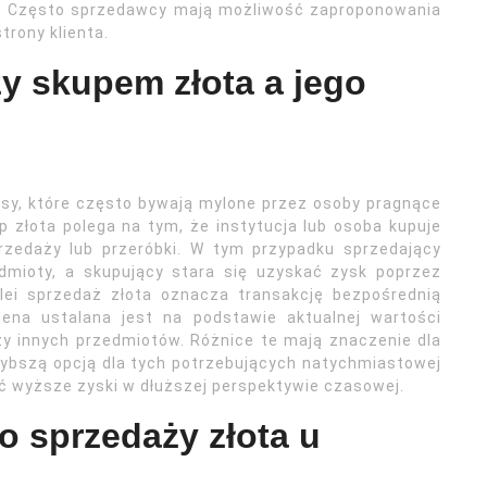
. Często sprzedawcy mają możliwość zaproponowania
trony klienta.
zy skupem złota a jego
esy, które często bywają mylone przez osoby pragnące
 złota polega na tym, że instytucja lub osoba kupuje
rzedaży lub przeróbki. W tym przypadku sprzedający
mioty, a skupujący stara się uzyskać zysk poprzez
lei sprzedaż złota oznacza transakcję bezpośrednią
ena ustalana jest na podstawie aktualnej wartości
zy innych przedmiotów. Różnice te mają znaczenie dla
ybszą opcją dla tych potrzebujących natychmiastowej
ć wyższe zyski w dłuższej perspektywie czasowej.
o sprzedaży złota u