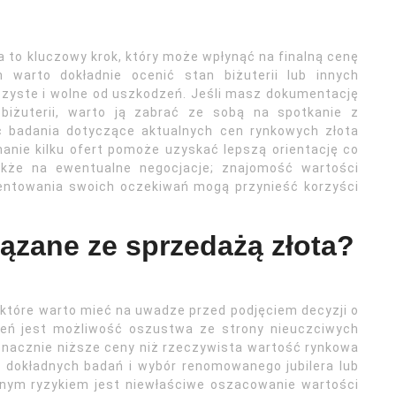
a to kluczowy krok, który może wpłynąć na finalną cenę
m warto dokładnie ocenić stan biżuterii lub innych
 czyste i wolne od uszkodzeń. Jeśli masz dokumentację
biżuterii, warto ją zabrać ze sobą na spotkanie z
ić badania dotyczące aktualnych cen rynkowych złota
nanie kilku ofert pomoże uzyskać lepszą orientację co
także na ewentualne negocjacje; znajomość wartości
entowania swoich oczekiwań mogą przynieść korzyści
iązane ze sprzedażą złota?
 które warto mieć na uwadze przed podjęciem decyzji o
żeń jest możliwość oszustwa ze strony nieuczciwych
nacznie niższe ceny niż rzeczywista wartość rynkowa
e dokładnych badań i wybór renomowanego jubilera lub
nnym ryzykiem jest niewłaściwe oszacowanie wartości