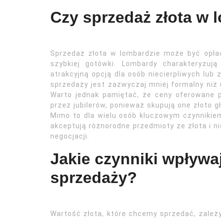
Czy sprzedaż złota w 
Sprzedaż złota w lombardzie może być opłac
szybkiej gotówki. Lombardy charakteryzują
atrakcyjną opcją dla osób niecierpliwych lub 
sprzedaży jest zazwyczaj mniej formalny niż u
Warto jednak pamiętać, że ceny oferowane 
przez jubilerów, ponieważ skupują one złoto g
Mimo to dla wielu osób kluczowym czynnikiem
akceptują różnorodne przedmioty ze złota i 
negocjacji.
Jakie czynniki wpływaj
sprzedaży?
Wartość złota, które chcemy sprzedać, zależy