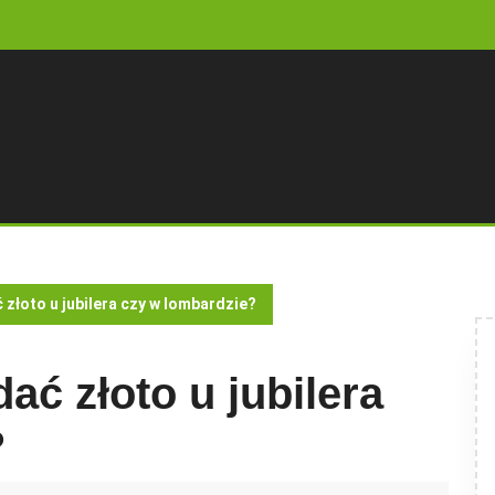
 złoto u jubilera czy w lombardzie?
dać złoto u jubilera
?