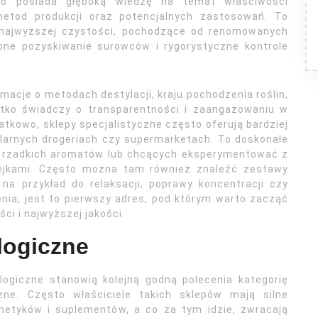
to posiada głęboką wiedzę na temat właściwości
metod produkcji oraz potencjalnych zastosowań. To
o najwyższej czystości, pochodzące od renomowanych
one pozyskiwanie surowców i rygorystyczne kontrole
acje o metodach destylacji, kraju pochodzenia roślin,
ystko świadczy o transparentności i zaangażowaniu w
tkowo, sklepy specjalistyczne często oferują bardziej
ularnych drogeriach czy supermarketach. To doskonałe
, rzadkich aromatów lub chcących eksperymentować z
lejkami. Często można tam również znaleźć zestawy
a przykład do relaksacji, poprawy koncentracji czy
nia, jest to pierwszy adres, pod którym warto zacząć
ci i najwyższej jakości.
ologiczne
ologiczne stanowią kolejną godną polecenia kategorię
zne. Często właściciele takich sklepów mają silne
metyków i suplementów, a co za tym idzie, zwracają