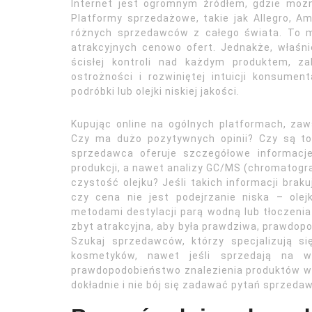
Internet jest ogromnym źródłem, gdzie możn
Platformy sprzedażowe, takie jak Allegro, 
różnych sprzedawców z całego świata. To 
atrakcyjnych cenowo ofert. Jednakże, właśn
ścisłej kontroli nad każdym produktem, z
ostrożności i rozwiniętej intuicji konsumen
podróbki lub olejki niskiej jakości.
Kupując online na ogólnych platformach, za
Czy ma dużo pozytywnych opinii? Czy są t
sprzedawca oferuje szczegółowe informacje
produkcji, a nawet analizy GC/MS (chromatogr
czystość olejku? Jeśli takich informacji brak
czy cena nie jest podejrzanie niska – ole
metodami destylacji parą wodną lub tłoczenia
zbyt atrakcyjna, aby była prawdziwa, prawdopod
Szukaj sprzedawców, którzy specjalizują s
kosmetyków, nawet jeśli sprzedają na wi
prawdopodobieństwo znalezienia produktów wy
dokładnie i nie bój się zadawać pytań sprzedaw