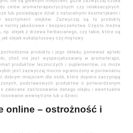
nymi, nie są głównym miejscem, gdzie zazwyczaj szuka
 do celów aromaterapeutycznych czy relaksacyjnych.
sze lub posiadające dział z naturalnymi kosmetykami i
y asortyment olejków. Zazwyczaj są to produkty
one normy jakościowe i bezpieczeństwa. Często można
 np. olejek z drzewa herbacianego, czy takie, które są
 jak olejek eukaliptusowy czy miętowy.
pochodzenia produktu i jego składu, ponieważ apteki
eki, choć nie jest wyspecjalizowany w aromaterapii,
emat produktów leczniczych i suplementów, co może
wybór jest zazwyczaj mocno ograniczony w porównaniu
yć dobrym miejscem dla osób, które dopiero zaczynają
wdzonych, podstawowych produktów o potwierdzonym
 o zalecane zastosowanie danego olejku i ewentualne
stosowanie wewnętrzne lub u dzieci.
 online – ostrożność i