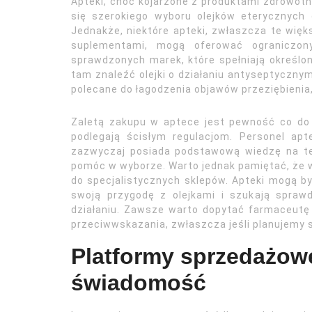
Apteki, choć kojarzone z produktami zdrowot
się szerokiego wyboru olejków eterycznych
Jednakże, niektóre apteki, zwłaszcza te więk
suplementami, mogą oferować ograniczon
sprawdzonych marek, które spełniają określ
tam znaleźć olejki o działaniu antyseptycznym,
polecane do łagodzenia objawów przeziębienia,
Zaletą zakupu w aptece jest pewność co do 
podlegają ścisłym regulacjom. Personel apt
zazwyczaj posiada podstawową wiedzę na t
pomóc w wyborze. Warto jednak pamiętać, że 
do specjalistycznych sklepów. Apteki mogą b
swoją przygodę z olejkami i szukają spra
działaniu. Zawsze warto dopytać farmaceutę
przeciwwskazania, zwłaszcza jeśli planujemy 
Platformy sprzedażowe
świadomość