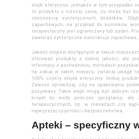
olejki eteryczne, jednakże w tym przypadku 
to produkty o niższej cenie, co może być ku
obecnością syntetycznych dodatków. Ole
zapachowych, na przykład do kominków arom
terapeutyczny jest ograniczony lub żaden. Pr
zawierać syntetyczne substancje zapachowe, k
Jakość olejków dostępnych w takich miejscach
oferować produkty o dobrej jakości, ale j
informacji o pochodzeniu, metodach pozyskiwa
na zakup w takim miejscu, zwracaj uwagę na
100% czysty olejek eteryczny. Unikaj produk
Zawsze sprawdzaj, czy na opakowaniu podana 
pozyskany. Takie olejki mogą być dobrym roz
kropel do wody podczas sprzątania, ale
terapeutycznych, np. w masażach czy kąpi
najwyższej czystości i bezpieczeństwa.
Apteki – specyficzny 