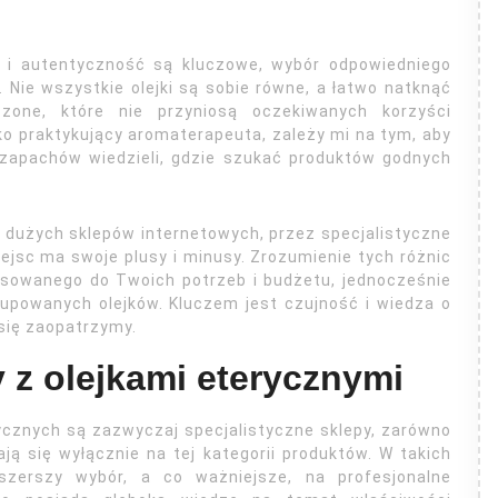
ć i autentyczność są kluczowe, wybór odpowiedniego
Nie wszystkie olejki są sobie równe, a łatwo natknąć
zone, które nie przyniosą oczekiwanych korzyści
o praktykujący aromaterapeuta, zależy mi na tym, aby
h zapachów wiedzieli, gdzie szukać produktów godnych
d dużych sklepów internetowych, przez specjalistyczne
miejsc ma swoje plusy i minusy. Zrozumienie tych różnic
sowanego do Twoich potrzeb i budżetu, jednocześnie
upowanych olejków. Kluczem jest czujność i wiedza o
 się zaopatrzymy.
y z olejkami eterycznymi
cznych są zazwyczaj specjalistyczne sklepy, zarówno
ają się wyłącznie na tej kategorii produktów. W takich
zerszy wybór, a co ważniejsze, na profesjonalne