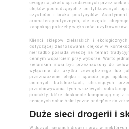
uwagę na jakość sprzedawanych przez siebie o
olejków pochodzących z certyfikowanych upr
czystości i braku pestycydów. Asortymen
aromaterapeutycznych, ale często obejmuje 
zaspokoją potrzeby większości użytkowników.
Klienci sklepów zielarskich i ekologiczny
dotyczącej zastosowania olejków w kontekśc
nierzadko posiada wiedzę na temat tradycyj
cennym wsparciem przy wyborze. Warto jednak
zielarskim musi być przeznaczony do celó
wyłącznie do użytku zewnętrznego lub j
przeznaczenie olejku i sposób jego aplikacj
ciemnych buteleczkach, chroniących pr
przechowywania tych wrażliwych substancji. 
produkty, które doskonale komponują się z o
ceniących sobie holistyczne podejście do zdrow
Duże sieci drogerii i
W dużych sieciach drogerii oraz w niektóryc