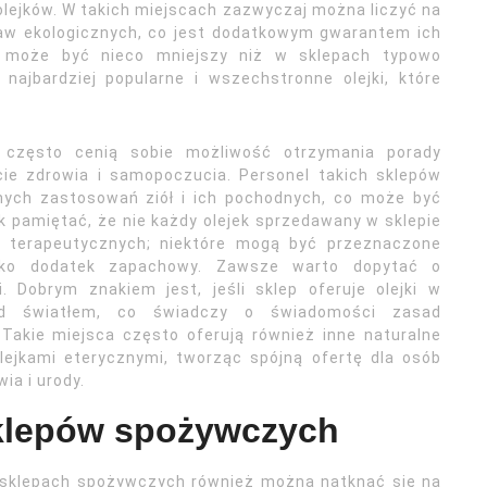
lejków. W takich miejscach zazwyczaj można liczyć na
aw ekologicznych, co jest dodatkowym gwarantem ich
t może być nieco mniejszy niż w sklepach typowo
najbardziej popularne i wszechstronne olejki, które
ch często cenią sobie możliwość otrzymania porady
ie zdrowia i samopoczucia. Personel takich sklepów
nych zastosowań ziół i ich pochodnych, co może być
 pamiętać, że nie każdy olejek sprzedawany w sklepie
w terapeutycznych; niektóre mogą być przeznaczone
ako dodatek zapachowy. Zawsze warto dopytać o
i. Dobrym znakiem jest, jeśli sklep oferuje olejki w
zed światłem, co świadczy o świadomości zasad
Takie miejsca często oferują również inne naturalne
lejkami eterycznymi, tworząc spójną ofertę dla osób
ia i urody.
 sklepów spożywczych
h sklepach spożywczych również można natknąć się na