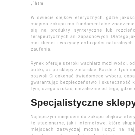
„`html
W świecie olejków eterycznych, gdzie jakoś
miejsca zakupu ma fundamentalne znaczenie. 
się na produkty syntetyczne lub rozcieńc
terapeutycznych ani zapachowych. Dlatego jak
moi klienci i wszyscy entuzjaści naturalnyc
zaufania.
Rynek oferuje szeroki wachlarz możliwości, o
butiki, aż po sklepy zielarskie. Każde z tych 
pozwoli Ci dokonać świadomego wyboru, dopa
gwarantując bezpieczeństwo i skuteczność k
tym, czego szukać, niezależnie od tego, gdzie
Specjalistyczne sklep
Najlepszym miejscem do zakupu olejków etery
te stacjonarne, jak i internetowe, które skupi
miejscach zazwyczaj można liczyć na najs