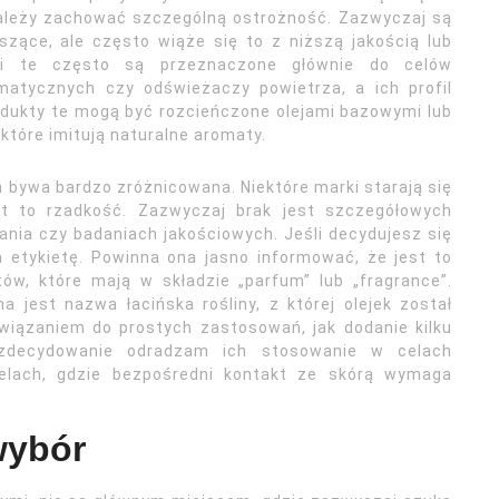
należy zachować szczególną ostrożność. Zazwyczaj są
szące, ale często wiąże się to z niższą jakością lub
jki te często są przeznaczone głównie do celów
atycznych czy odświeżaczy powietrza, a ich profil
odukty te mogą być rozcieńczone olejami bazowymi lub
tóre imitują naturalne aromaty.
 bywa bardzo zróżnicowana. Niektóre marki starają się
est to rzadkość. Zazwyczaj brak jest szczegółowych
nia czy badaniach jakościowych. Jeśli decydujesz się
 etykietę. Powinna ona jasno informować, że jest to
tów, które mają w składzie „parfum” lub „fragrance”.
jest nazwa łacińska rośliny, z której olejek został
wiązaniem do prostych zastosowań, jak dodanie kilku
 zdecydowanie odradzam ich stosowanie w celach
elach, gdzie bezpośredni kontakt ze skórą wymaga
wybór