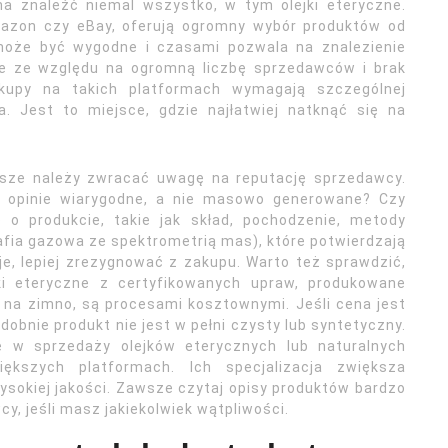
a znaleźć niemal wszystko, w tym olejki eteryczne.
Amazon czy eBay, oferują ogromny wybór produktów od
może być wygodne i czasami pozwala na znalezienie
ie ze względu na ogromną liczbę sprzedawców i brak
akupy na takich platformach wymagają szczególnej
ta. Jest to miejsce, gdzie najłatwiej natknąć się na
wsze należy zwracać uwagę na reputację sprzedawcy.
o opinie wiarygodne, a nie masowo generowane? Czy
 o produkcie, takie jak skład, pochodzenie, metody
afia gazowa ze spektrometrią mas), które potwierdzają
uje, lepiej zrezygnować z zakupu. Warto też sprawdzić,
jki eteryczne z certyfikowanych upraw, produkowane
 na zimno, są procesami kosztownymi. Jeśli cena jest
obnie produkt nie jest w pełni czysty lub syntetyczny.
ię w sprzedaży olejków eterycznych lub naturalnych
ększych platformach. Ich specjalizacja zwiększa
sokiej jakości. Zawsze czytaj opisy produktów bardzo
cy, jeśli masz jakiekolwiek wątpliwości.