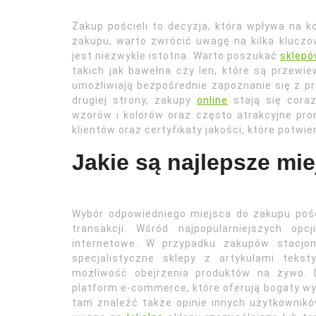
Zakup pościeli to decyzja, która wpływa na k
zakupu, warto zwrócić uwagę na kilka klucz
jest niezwykle istotna. Warto poszukać
sklepó
takich jak bawełna czy len, które są przewi
umożliwiają bezpośrednie zapoznanie się z pr
drugiej strony, zakupy
online
stają się coraz
wzorów i kolorów oraz często atrakcyjne pro
klientów oraz certyfikaty jakości, które potwi
Jakie są najlepsze mi
Wybór odpowiedniego miejsca do zakupu pośc
transakcji. Wśród najpopularniejszych opc
internetowe. W przypadku zakupów stacjon
specjalistyczne sklepy z artykułami tekst
możliwość obejrzenia produktów na żywo. D
platform e-commerce, które oferują bogaty wy
tam znaleźć także opinie innych użytkowników