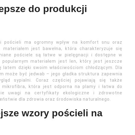
lepsze do produkcji
ji pościeli ma ogromny wpływ na komfort snu oraz
 materiałem jest bawełna, która charakteryzuje się
niane pościele są łatwe w pielęgnacji i dostępne w
 popularnym materiałem jest len, który jest jeszcze
ię latem dzięki swoim właściwościom chłodzącym. Dla
m może być jedwab – jego gładka struktura zapewnia
ląd sypialni. Coraz częściej pojawiają się także
 mikrofibra, która jest odporna na plamy i łatwa do
ie uwagi na certyfikaty ekologiczne i zdrowotne
eństwie dla zdrowia oraz środowiska naturalnego.
jsze wzory pościeli na