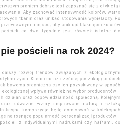
ierwszym praniem dobrze jest zapoznać się z etykietą i
rasowania. Aby zachować intensywność kolorów, warto
orowych tkanin oraz unikać stosowania wybielaczy. Po
w przewiewnym miejscu, aby uniknąć blaknięcia kolorów
pościeli co dwa tygodnie jest również istotne dla
pie pościeli na rok 2024?
 dalszy rozwój trendów związanych z ekologicznymi
ylem życia. Klienci coraz częściej poszukują pościeli
 jak bawełna organiczna czy len pozyskiwany w sposób
i ekologicznej wpływa również na wybór producentów –
h działań oraz odpowiedzialność społeczną. Kolejnym
 oraz odważne wzory inspirowane naturą i sztuką
strakcyjne kompozycje będą dominować w kolekcjach
gę na rosnącą popularność personalizacji produktów –
 pościeli z indywidualnymi nadrukami czy haftami, co