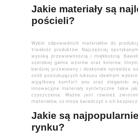
Jakie materiały są naj
pościeli?
Wybór odpowiednich materiałów do produkc
trwałość produktów. Najczęściej spotykanym
wysoką przewiewnością i miękkością. Baweł
szerokiej gamie wzorów oraz kolorów. Innym
bardziej przewiewny i doskonale sprawdza s
osób poszukujących luksusu idealnym wybore
wyjątkowy komfort snu oraz elegancki wyg
innowacyjne materiały syntetyczne takie jak
czyszczenia. Ważne jest również zwrócen
materiałów, co może świadczyć o ich bezpiecz
Jakie są najpopularnie
rynku?