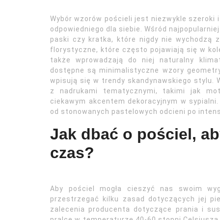
Wybór wzorów pościeli jest niezwykle szeroki 
odpowiedniego dla siebie. Wśród najpopularnie
paski czy kratka, które nigdy nie wychodzą 
florystyczne, które często pojawiają się w kole
także wprowadzają do niej naturalny klima
dostępne są minimalistyczne wzory geometry
wpisują się w trendy skandynawskiego stylu. W
z nadrukami tematycznymi, takimi jak mo
ciekawym akcentem dekoracyjnym w sypialni. 
od stonowanych pastelowych odcieni po intens
Jak dbać o pościel, ab
czas?
Aby pościel mogła cieszyć nas swoim wygl
przestrzegać kilku zasad dotyczących jej p
zalecenia producenta dotyczące prania i su
pralce w temperaturze 40-60 stopni Celsjusza