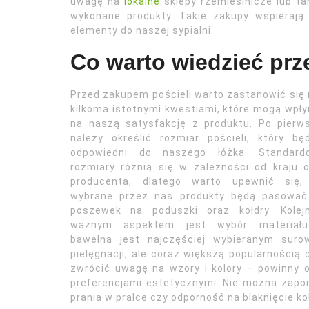
uwagę na
lokalne
sklepy rzemieślnicze lub tar
wykonane produkty. Takie zakupy wspierają
elementy do naszej sypialni.
Co warto wiedzieć prz
Przed zakupem pościeli warto zastanowić się
kilkoma istotnymi kwestiami, które mogą wpł
na naszą satysfakcję z produktu. Po pierw
należy określić rozmiar pościeli, który bę
odpowiedni do naszego łóżka. Standard
rozmiary różnią się w zależności od kraju 
producenta, dlatego warto upewnić się,
wybrane przez nas produkty będą pasować
poszewek na poduszki oraz kołdry. Kolej
ważnym aspektem jest wybór materiał
bawełna jest najczęściej wybieranym sur
pielęgnacji, ale coraz większą popularnością 
zwrócić uwagę na wzory i kolory – powinny 
preferencjami estetycznymi. Nie można zapo
prania w pralce czy odporność na blaknięcie ko