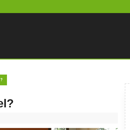
l?
el?