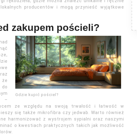
gi rękodzieła, gdzie można znaleźć unikalne i ręcznie
 lokalnych producentów i mogą przynieść wyjątkowe
ed zakupem pościeli?
 nad
ynąć
sze,
dzie
owe
oraz
 że
 do
nym
Gdzie kupić pościel?
u –
owcem ze względu na swoją trwałość i łatwość w
cieszy się także mikrofibra czy jedwab. Warto również
one harmonizować z wystrojem sypialni oraz naszymi
minać o kwestiach praktycznych takich jak możliwość
lorów.