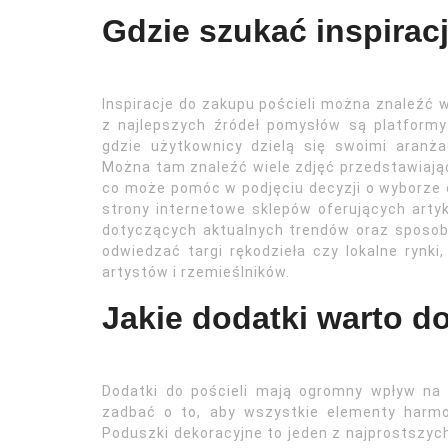
Gdzie szukać inspiracj
Inspiracje do zakupu pościeli można znaleźć w 
z najlepszych źródeł pomysłów są platformy
gdzie użytkownicy dzielą się swoimi aranż
Można tam znaleźć wiele zdjęć przedstawiając
co może pomóc w podjęciu decyzji o wyborze o
strony internetowe sklepów oferujących art
dotyczących aktualnych trendów oraz sposob
odwiedzać targi rękodzieła czy lokalne rynki
artystów i rzemieślników.
Jakie dodatki warto d
Dodatki do pościeli mają ogromny wpływ na 
zadbać o to, aby wszystkie elementy harmo
Poduszki dekoracyjne to jeden z najprostszy