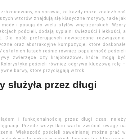
i zróżnicowany, co sprawia, że każdy może znaleźć coś
jszych wzorów znajdują się klasyczne motywy, takie jak
z mody i pasują do wielu stylów wnętrzarskich. Wzory
kcjach pościeli, dodają sypialni świeżości i lekkości, a
t. Dla osób preferujących nowoczesne rozwiązania,
czne oraz abstrakcyjne kompozycje, które doskonale
 ostatnich latach rośnie również popularność pościeli
tywy zwierzęce czy krajobrazowe, które mogą być
Kolorystyka pościeli również odgrywa kluczową rolę –
ywne barwy, które przyciągają wzrok.
y służyła przez długi
ądem i funkcjonalnością przez długi czas, należy
ielęgnacji. Przede wszystkim warto zwrócić uwagę na
szenia. Większość pościeli bawełnianej można prać w
, jednak warto unikać wysokich temperatur, które mogą