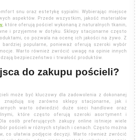
omfort snu oraz estetykę sypialni. Wybierając miejsce
owych aspektów. Przede wszystkim, jakość materiałów
w
, które oferują pościel wykonaną z naturalnych tkanin,
ewne i przyjemne w dotyku. Sklepy stacjonarne często
oduktami, co pozwala na ocenę ich jakości na żywo. Z
 bardziej popularne, ponieważ oferują szeroki wybór
mocje. Warto również zwrócić uwagę na opinie innych
erdzają bezpieczeństwo i trwałość produktów.
ejsca do zakupu pościeli?
ieli może być kluczowy dla zadowolenia z dokonanej
ji znajdują się zarówno sklepy stacjonarne, jak i
arnych warto odwiedzić duże sieci handlowe oraz
ylnymi, które często oferują szeroki asortyment i
la osób preferujących zakupy online istnieje wiele
bór pościeli w różnych stylach i cenach. Często można
, co ułatwia podjęcie decyzji. Warto również zwrócić