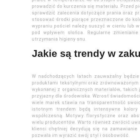
prowadzić do kurczenia się materiału. Przed p
sprawdzić zalecenia dotyczące prania oraz p
stosować środki piorące przeznaczone do kol
wypraniu pościel należy suszyć w cieniu lub 
pod wpływem słońca. Regularne zmienianie 
utrzymania higieny snu.
Jakie są trendy w zaku
W nadchodzących latach zauważalny będzie
produktami tekstylnymi oraz zrównoważonym st
wykonanej z organicznych materiałów, takich
przyjazny dla środowiska. Wzrost świadomośc
wiele marek stawia na transparentność swoic
istotnym trendem będą intensywne kolory
współczesną. Motywy florystyczne oraz ab
wielu producentów. Warto również zwrócić uwa
klienci chętniej decydują się na zamawianie
pozwala im wyrazić swój styl i osobowość.