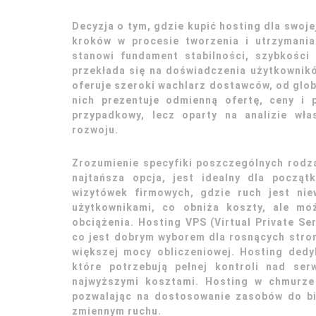
Decyzja o tym, gdzie kupić hosting dla swoje
kroków w procesie tworzenia i utrzymania
stanowi fundament stabilności, szybkości
przekłada się na doświadczenia użytkownik
oferuje szeroki wachlarz dostawców, od glob
nich prezentuje odmienną ofertę, ceny i 
przypadkowy, lecz oparty na analizie wła
rozwoju.
Zrozumienie specyfiki poszczególnych rodza
najtańsza opcja, jest idealny dla począt
wizytówek firmowych, gdzie ruch jest nie
użytkownikami, co obniża koszty, ale m
obciążenia. Hosting VPS (Virtual Private Se
co jest dobrym wyborem dla rosnących stron
większej mocy obliczeniowej. Hosting dedy
które potrzebują pełnej kontroli nad ser
najwyższymi kosztami. Hosting w chmurze 
pozwalając na dostosowanie zasobów do bie
zmiennym ruchu.