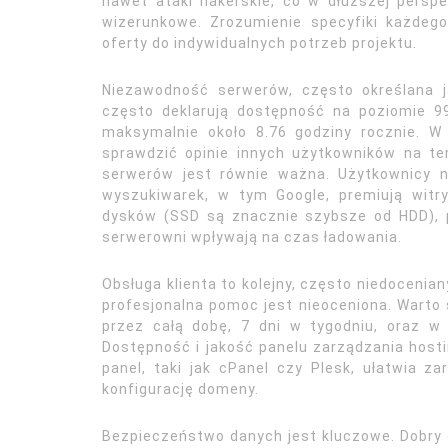
nawet ataki hakerskie, co w dłuższej persp
wizerunkowe. Zrozumienie specyfiki każde
oferty do indywidualnych potrzeb projektu.
Niezawodność serwerów, często określana j
często deklarują dostępność na poziomie 9
maksymalnie około 8.76 godziny rocznie. W 
sprawdzić opinie innych użytkowników na tem
serwerów jest równie ważna. Użytkownicy n
wyszukiwarek, w tym Google, premiują witry
dysków (SSD są znacznie szybsze od HDD), p
serwerowni wpływają na czas ładowania.
Obsługa klienta to kolejny, często niedocenia
profesjonalna pomoc jest nieoceniona. Warto
przez całą dobę, 7 dni w tygodniu, oraz w j
Dostępność i jakość panelu zarządzania hosti
panel, taki jak cPanel czy Plesk, ułatwia z
konfigurację domeny.
Bezpieczeństwo danych jest kluczowe. Dobry 