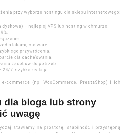
żenia przy wyborze hostingu dla sklepu internetowego:
 dyskowa) – najlepiej VPS lub hosting w chmurze.
.9%.
łączenie.
zed atakami, malware.
zybkiego przywrócenia.
arcie dla cache’owania.
ania zasobów do potrzeb.
 24/7, szybka reakcja.
rm e-commerce (np. WooCommerce, PrestaShop) i ich
 dla bloga lub strony
cić uwagę
czaj stawiamy na prostotę, stabilność i przystępną