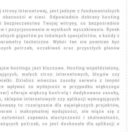
j strony internetowej, jest jednym z fundamentalnych
 obecności w sieci. Odpowiednio dobrany hosting
 i bezpieczeństwa Twojej witryny, co bezpośrednio
ów i pozycjonowanie w wynikach wyszukiwania. Rynek
alnych gigantów po lokalnych specjalistów, a każdy z
parametry techniczne. Wybór ten nie powinien być
snych potrzeb, oczekiwań oraz przyszłych planów
jów hostingu jest kluczowe. Hosting współdzielony,
kujących, małych stron internetowych, blogów czy
wielki. Dzielisz wówczas zasoby serwera z innymi
oże wpływać na wydajność w przypadku większego
rver) oferuje większą kontrolę i dedykowane zasoby,
, sklepów internetowych czy aplikacji wymagających
kowany to rozwiązanie dla największych projektów,
werem i maksymalnej wydajności, ale wiąże się z
natomiast zapewnia elastyczność i skalowalność,
żących potrzeb, co jest doskonałe dla aplikacji o