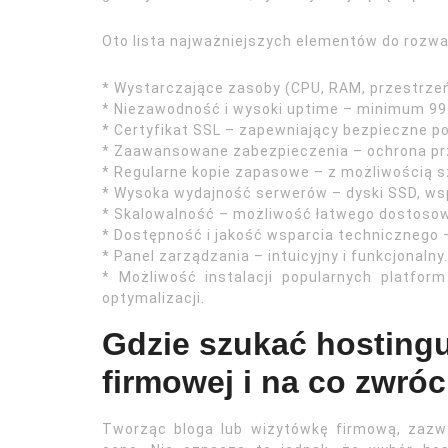
Oto lista najważniejszych elementów do rozwa
* Wystarczające zasoby (CPU, RAM, przestrzeń
* Niezawodność i wysoki uptime – minimum 99
* Certyfikat SSL – zapewniający bezpieczne po
* Zaawansowane zabezpieczenia – ochrona pr
* Regularne kopie zapasowe – z możliwością s
* Wysoka wydajność serwerów – dyski SSD, wsp
* Skalowalność – możliwość łatwego dostosow
* Dostępność i jakość wsparcia technicznego –
* Panel zarządzania – intuicyjny i funkcjonalny.
* Możliwość instalacji popularnych platfo
optymalizacji.
Gdzie szukać hostingu
firmowej i na co zwró
Tworząc bloga lub wizytówkę firmową, zazwy