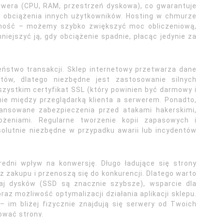
wera (CPU, RAM, przestrzeń dyskowa), co gwarantuje
 od obciążenia innych użytkowników. Hosting w chmurze
lność – możemy szybko zwiększyć moc obliczeniową,
niejszyć ją, gdy obciążenie spadnie, płacąc jedynie za
ństwo transakcji. Sklep internetowy przetwarza dane
ntów, dlatego niezbędne jest zastosowanie silnych
ystkim certyfikat SSL (który powinien być darmowy i
nie między przeglądarką klienta a serwerem. Ponadto,
ansowane zabezpieczenia przed atakami hakerskimi,
żeniami. Regularne tworzenie kopii zapasowych i
olutnie niezbędne w przypadku awarii lub incydentów
edni wpływ na konwersję. Długo ładujące się strony
z zakupu i przenoszą się do konkurencji. Dlatego warto
aj dysków (SSD są znacznie szybsze), wsparcie dla
oraz możliwość optymalizacji działania aplikacji sklepu.
 im bliżej fizycznie znajdują się serwery od Twoich
ować strony.