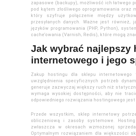
zapasowe (backupy), możliwość ich łatwego p
pod kątem złośliwego oprogramowania oraz m
który szyfruje połączenie między użytko
przesyłanych danych. Ważne jest również, j
języków programowania (PHP, Python), syste
cache’owania (Varnish, Redis), które mogą zna
Jak wybrać najlepszy 
internetowego i jego 
Zakup hostingu dla sklepu internetowego
uwzględnienia specyficznych potrzeb dyna
generuje zazwyczaj większy ruch niż statyczn
wymaga wysokiej dostępności, aby nie traci
odpowiedniego rozwiązania hostingowego jest 
Przede wszystkim, sklep internetowy potr
obliczeniową i zasoby systemowe. Hosting
zwłaszcza w okresach wzmożonej sprzedaż
Optymalnym rozwiązaniem dla większości sk