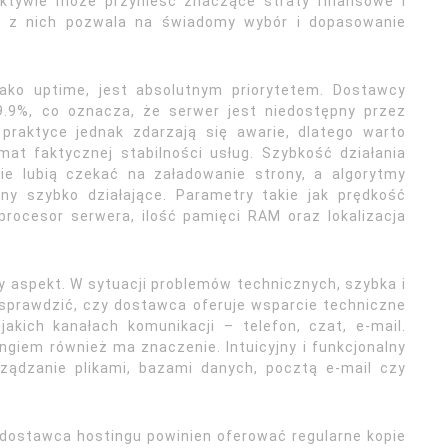
ektywie może przynieść znaczące straty finansowe i
go z nich pozwala na świadomy wybór i dopasowanie
ako uptime, jest absolutnym priorytetem. Dostawcy
9.9%, co oznacza, że serwer jest niedostępny przez
praktyce jednak zdarzają się awarie, dlatego warto
at faktycznej stabilności usług. Szybkość działania
ie lubią czekać na załadowanie strony, a algorytmy
ny szybko działające. Parametry takie jak prędkość
rocesor serwera, ilość pamięci RAM oraz lokalizacja
ny aspekt. W sytuacji problemów technicznych, szybka i
 sprawdzić, czy dostawca oferuje wsparcie techniczne
akich kanałach komunikacji – telefon, czat, e-mail.
ngiem również ma znaczenie. Intuicyjny i funkcjonalny
arządzanie plikami, bazami danych, pocztą e-mail czy
dostawca hostingu powinien oferować regularne kopie