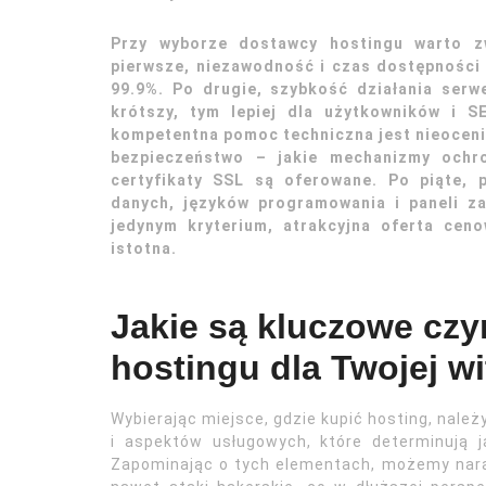
Przy wyborze dostawcy hostingu warto z
pierwsze, niezawodność i czas dostępności
99.9%. Po drugie, szybkość działania ser
krótszy, tym lepiej dla użytkowników i S
kompetentna pomoc techniczna jest nieoceni
bezpieczeństwo – jakie mechanizmy ochro
certyfikaty SSL są oferowane. Po piąte, 
danych, języków programowania i paneli z
jedynym kryterium, atrakcyjna oferta cen
istotna.
Jakie są kluczowe czy
hostingu dla Twojej wi
Wybierając miejsce, gdzie kupić hosting, nale
i aspektów usługowych, które determinują j
Zapominając o tych elementach, możemy naraz