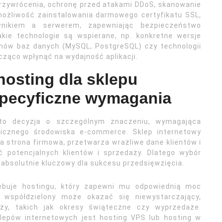
rzywrócenia, ochronę przed atakami DDoS, skanowanie
ożliwość zainstalowania darmowego certyfikatu SSL,
wnikiem a serwerem, zapewniając bezpieczeństwo
akie technologie są wspierane, np. konkretne wersje
mów baz danych (MySQL, PostgreSQL) czy technologii
cząco wpłynąć na wydajność aplikacji.
hosting dla sklepu
specyficzne wymagania
 to decyzja o szczególnym znaczeniu, wymagająca
micznego środowiska e-commerce. Sklep internetowy
a strona firmowa, przetwarza wrażliwe dane klientów i
ć potencjalnych klientów i sprzedaży. Dlatego wybór
absolutnie kluczowy dla sukcesu przedsięwzięcia.
zebuje hostingu, który zapewni mu odpowiednią moc
 współdzielony może okazać się niewystarczający,
y, takich jak okresy świąteczne czy wyprzedaże.
lepów internetowych jest hosting VPS lub hosting w