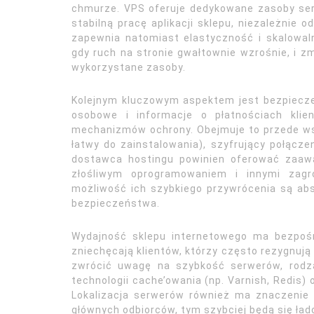
chmurze. VPS oferuje dedykowane zasoby ser
stabilną pracę aplikacji sklepu, niezależnie
zapewnia natomiast elastyczność i skalowa
gdy ruch na stronie gwałtownie wzrośnie, i zm
wykorzystane zasoby.
Kolejnym kluczowym aspektem jest bezpiecze
osobowe i informacje o płatnościach klie
mechanizmów ochrony. Obejmuje to przede wsz
łatwy do zainstalowania), szyfrujący połącze
dostawca hostingu powinien oferować zaaw
złośliwym oprogramowaniem i innymi zagro
możliwość ich szybkiego przywrócenia są abs
bezpieczeństwa.
Wydajność sklepu internetowego ma bezpośr
zniechęcają klientów, którzy często rezygnują 
zwrócić uwagę na szybkość serwerów, rodz
technologii cache’owania (np. Varnish, Redis) 
Lokalizacja serwerów również ma znaczenie –
głównych odbiorców, tym szybciej będą się ład