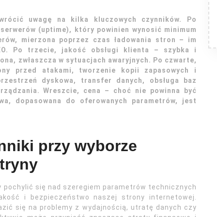
wrócić uwagę na kilka kluczowych czynników. Po
 serwerów (uptime), który powinien wynosić minimum
werów, mierzona poprzez czas ładowania stron – im
EO. Po trzecie, jakość obsługi klienta – szybka i
ona, zwłaszcza w sytuacjach awaryjnych. Po czwarte,
ny przed atakami, tworzenie kopii zapasowych i
przestrzeń dyskowa, transfer danych, obsługa baz
arządzania. Wreszcie, cena – choć nie powinna być
owa, dopasowana do oferowanych parametrów, jest
nniki przy wyborze
tryny
ży pochylić się nad szeregiem parametrów technicznych
akość i bezpieczeństwo naszej strony internetowej.
ić się na problemy z wydajnością, utratę danych czy