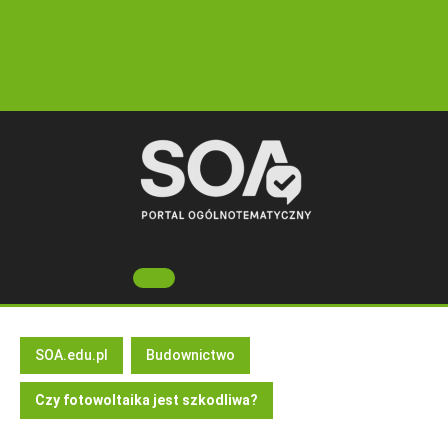
Skip
to
content
Open
Button
SOA.edu.pl
Budownictwo
Czy fotowoltaika jest szkodliwa?