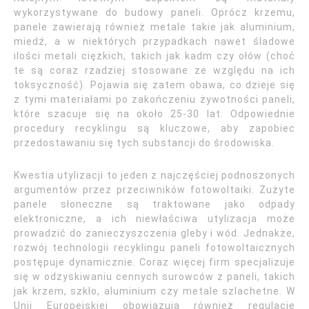
wykorzystywane do budowy paneli. Oprócz krzemu,
panele zawierają również metale takie jak aluminium,
miedź, a w niektórych przypadkach nawet śladowe
ilości metali ciężkich, takich jak kadm czy ołów (choć
te są coraz rzadziej stosowane ze względu na ich
toksyczność). Pojawia się zatem obawa, co dzieje się
z tymi materiałami po zakończeniu żywotności paneli,
które szacuje się na około 25-30 lat. Odpowiednie
procedury recyklingu są kluczowe, aby zapobiec
przedostawaniu się tych substancji do środowiska.
Kwestia utylizacji to jeden z najczęściej podnoszonych
argumentów przez przeciwników fotowoltaiki. Zużyte
panele słoneczne są traktowane jako odpady
elektroniczne, a ich niewłaściwa utylizacja może
prowadzić do zanieczyszczenia gleby i wód. Jednakże,
rozwój technologii recyklingu paneli fotowoltaicznych
postępuje dynamicznie. Coraz więcej firm specjalizuje
się w odzyskiwaniu cennych surowców z paneli, takich
jak krzem, szkło, aluminium czy metale szlachetne. W
Unii Europejskiej obowiązują również regulacje