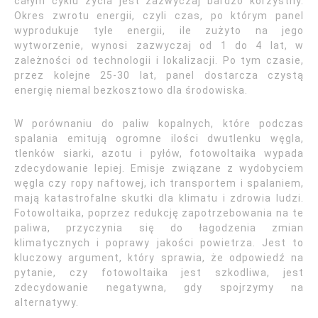
całym cyklu życia jest zazwyczaj bardzo korzystny.
Okres zwrotu energii, czyli czas, po którym panel
wyprodukuje tyle energii, ile zużyto na jego
wytworzenie, wynosi zazwyczaj od 1 do 4 lat, w
zależności od technologii i lokalizacji. Po tym czasie,
przez kolejne 25-30 lat, panel dostarcza czystą
energię niemal bezkosztowo dla środowiska.
W porównaniu do paliw kopalnych, które podczas
spalania emitują ogromne ilości dwutlenku węgla,
tlenków siarki, azotu i pyłów, fotowoltaika wypada
zdecydowanie lepiej. Emisje związane z wydobyciem
węgla czy ropy naftowej, ich transportem i spalaniem,
mają katastrofalne skutki dla klimatu i zdrowia ludzi.
Fotowoltaika, poprzez redukcję zapotrzebowania na te
paliwa, przyczynia się do łagodzenia zmian
klimatycznych i poprawy jakości powietrza. Jest to
kluczowy argument, który sprawia, że odpowiedź na
pytanie, czy fotowoltaika jest szkodliwa, jest
zdecydowanie negatywna, gdy spojrzymy na
alternatywy.