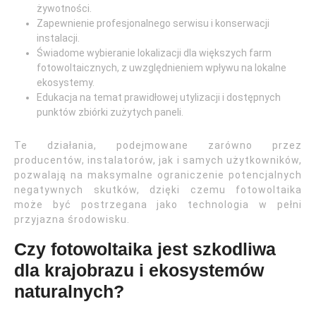
żywotności.
Zapewnienie profesjonalnego serwisu i konserwacji
instalacji.
Świadome wybieranie lokalizacji dla większych farm
fotowoltaicznych, z uwzględnieniem wpływu na lokalne
ekosystemy.
Edukacja na temat prawidłowej utylizacji i dostępnych
punktów zbiórki zużytych paneli.
Te działania, podejmowane zarówno przez
producentów, instalatorów, jak i samych użytkowników,
pozwalają na maksymalne ograniczenie potencjalnych
negatywnych skutków, dzięki czemu fotowoltaika
może być postrzegana jako technologia w pełni
przyjazna środowisku.
Czy fotowoltaika jest szkodliwa
dla krajobrazu i ekosystemów
naturalnych?