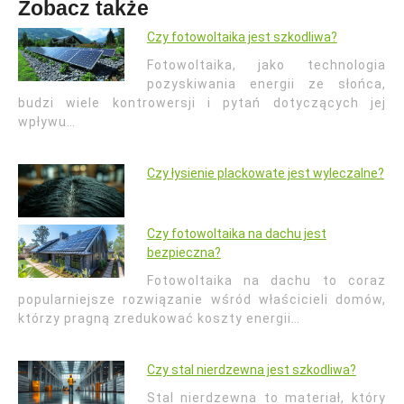
Zobacz także
Czy fotowoltaika jest szkodliwa?
Fotowoltaika, jako technologia
pozyskiwania energii ze słońca,
budzi wiele kontrowersji i pytań dotyczących jej
wpływu…
Czy łysienie plackowate jest wyleczalne?
Czy fotowoltaika na dachu jest
bezpieczna?
Fotowoltaika na dachu to coraz
popularniejsze rozwiązanie wśród właścicieli domów,
którzy pragną zredukować koszty energii…
Czy stal nierdzewna jest szkodliwa?
Stal nierdzewna to materiał, który