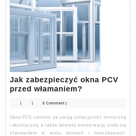
Jak zabezpieczyć okna PCV
Jak
przed włamaniem?
zabezpieczyć
|
|
0 Comment
|
okna
PCV
Okna PCV, cenione za swoją izolacyjność termiczną
przed
i akustyczną, a także łatwość konserwacji, stały się
włamaniem?
standardem w wielu domach i mieszkaniach.