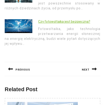
jest powszechnie stosowany w
różnych dziedzinach życia, od przemysłu po…
Czy fotowoltaika jest bezpieczna?
Fotowoltaika, jako technologia
przetwarzania energii słonecznej
na energię elektryczną, budzi wiele pytań dotyczących
jej wpływu…
Nawigacja
wpisu
PREVIOUS
NEXT
Previous
Next
post:
post:
Related Post