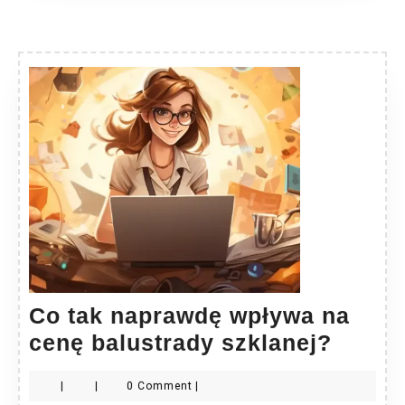
Co tak naprawdę wpływa na
Co
cenę balustrady szklanej?
tak
|
|
0 Comment
|
napra