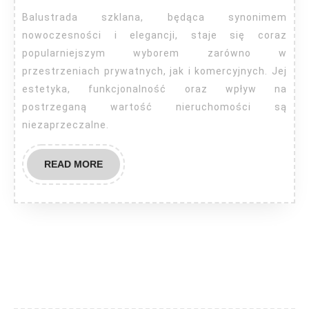
wpływ
Balustrada szklana, będąca synonimem
na
nowoczesności i elegancji, staje się coraz
cenę
popularniejszym wyborem zarówno w
przestrzeniach prywatnych, jak i komercyjnych. Jej
balust
estetyka, funkcjonalność oraz wpływ na
szklan
postrzeganą wartość nieruchomości są
niezaprzeczalne.
READ
READ MORE
MORE