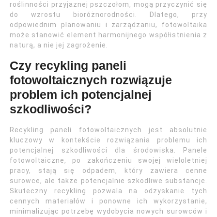
roślinności przyjaznej pszczołom, mogą przyczynić się
do wzrostu bioróżnorodności. Dlatego, przy
odpowiednim planowaniu i zarządzaniu, fotowoltaika
może stanowić element harmonijnego współistnienia z
naturą, a nie jej zagrożenie.
Czy recykling paneli
fotowoltaicznych rozwiązuje
problem ich potencjalnej
szkodliwości?
Recykling paneli fotowoltaicznych jest absolutnie
kluczowy w kontekście rozwiązania problemu ich
potencjalnej szkodliwości dla środowiska. Panele
fotowoltaiczne, po zakończeniu swojej wieloletniej
pracy, stają się odpadem, który zawiera cenne
surowce, ale także potencjalnie szkodliwe substancje.
Skuteczny recykling pozwala na odzyskanie tych
cennych materiałów i ponowne ich wykorzystanie,
minimalizując potrzebę wydobycia nowych surowców i