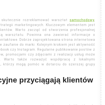
y skutecznie rozreklamować warsztat
samochodowy
,
strategii marketingowych. Kluczowym elementem jest
lientów. Warto zacząć od stworzenia profesjonalnej
wką warsztatu. Powinna ona zawierać informacje o
ontaktowe. Dobrze zaprojektowana strona internetowa
uje zaufanie do marki. Kolejnym krokiem jest aktywność
ebook czy Instagram. Regularne publikowanie postów z
w, promocjami czy zdjęciami z realizacji usług może
w. Warto także rozważyć współpracę z lokalnymi
mi, którzy mogą pomóc w dotarciu do szerszej grupy
cyjne przyciągają klientów