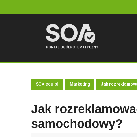
Skip
to
content
SOA.edu.pl
Marketing
Jak rozreklamow
Jak rozreklamowa
samochodowy?