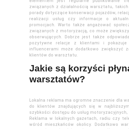
elementem jest regularne publikowanie tre
związanych z działalnością warsztatu, takich
porady dotyczące konserwacji pojazdów, relac
realizacji usług czy informacje o aktualn
promocjach. Warto także angażować społec
związanych z motoryzacją, co może zwiększ
obserwujących. Dobrze jest także odpowiad
pozytywne relacje z klientami i pokazuje
influencerami może dodatkowo zwiększyć z
klientów do warsztatu.
Jakie są korzyści płyn
warsztatów?
Lokalna reklama ma ogromne znaczenie dla 
do klientów znajdujących się w najbliższy
szybkości dostępu do usług motoryzacyjnych, 
Reklama w lokalnych gazetach, radiu czy te
wśród mieszkańców okolicy. Dodatkowo wa