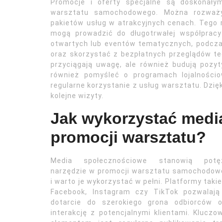
Promocje i oferty specjalne są doskonały
warsztatu samochodowego. Można rozważy
pakietów usług w atrakcyjnych cenach. Tego r
mogą prowadzić do długotrwałej współpracy
otwartych lub eventów tematycznych, podczas
oraz skorzystać z bezpłatnych przeglądów tec
przyciągają uwagę, ale również budują pozyt
również pomyśleć o programach lojalnościo
regularne korzystanie z usług warsztatu. Dzięk
kolejne wizyty.
Jak wykorzystać medi
promocji warsztatu?
Media społecznościowe stanowią potę
narzędzie w promocji warsztatu samochodow
i warto je wykorzystać w pełni. Platformy takie
Facebook, Instagram czy TikTok pozwalają
dotarcie do szerokiego grona odbiorców o
interakcję z potencjalnymi klientami. Klucz