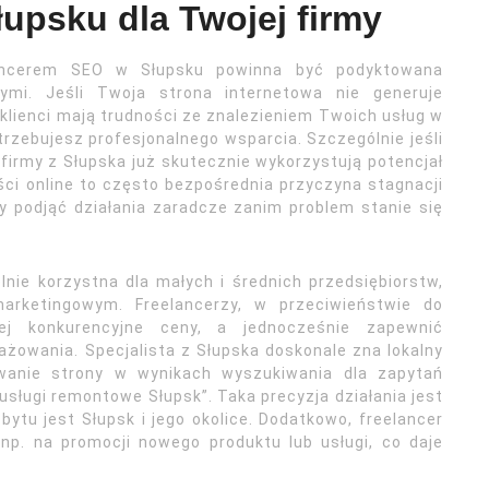
upsku dla Twojej firmy
lancerem SEO w Słupsku powinna być podyktowana
ymi. Jeśli Twoja strona internetowa nie generuje
 klienci mają trudności ze znalezieniem Twoich usług w
rzebujesz profesjonalnego wsparcia. Szczególnie jeśli
 firmy z Słupska już skutecznie wykorzystują potencjał
ści online to często bezpośrednia przyczyna stagnacji
y podjąć działania zaradcze zanim problem stanie się
nie korzystna dla małych i średnich przedsiębiorstw,
rketingowym. Freelancerzy, w przeciwieństwie do
ej konkurencyjne ceny, a jednocześnie zapewnić
ażowania. Specjalista z Słupska doskonale zna lokalny
wanie strony w wynikach wyszukiwania dla zapytań
 „usługi remontowe Słupsk”. Taka precyzja działania jest
ytu jest Słupsk i jego okolice. Dodatkowo, freelancer
np. na promocji nowego produktu lub usługi, co daje