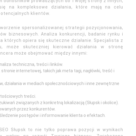
h odnośników prowadzących do Twojej strony z innych,
się na kompleksowe działania, które mają na celu
potencjalnych klientów.
tworzenie spersonalizowanej strategii pozycjonowania,
ów biznesowych. Analiza konkurencji, badanie rynku i
 których opiera się skuteczne działanie. Specjalista z
ku, może skuteczniej kierować działania w stronę
elancera może obejmować między innymi:
iza techniczna, treści i linków.
onie internetowej, takich jak meta tagi, nagłówki, treść i
ów, działania w mediach społecznościowych i inne zewnętrzne
tościowych treści.
kiwań związanych z konkretną lokalizacją (Słupsk i okolice).
osowanych przez konkurentów.
śledzenie postępów i informowanie klienta o efektach.
EO Słupsk to nie tylko poprawa pozycji w wynikach