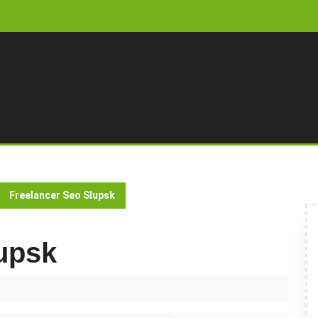
Freelancer Seo Słupsk
upsk