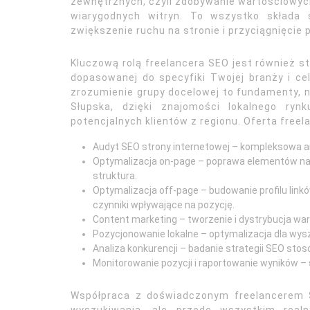
zewnętrznych, czyli zdobywanie wartościowyc
wiarygodnych witryn. To wszystko składa 
zwiększenie ruchu na stronie i przyciągnięcie 
Kluczową rolą freelancera SEO jest również s
dopasowanej do specyfiki Twojej branży i cel
zrozumienie grupy docelowej to fundamenty, na
Słupska, dzięki znajomości lokalnego ryn
potencjalnych klientów z regionu. Oferta fre
Audyt SEO strony internetowej – kompleksowa anal
Optymalizacja on-page – poprawa elementów na str
struktura.
Optymalizacja off-page – budowanie profilu link
czynniki wpływające na pozycję.
Content marketing – tworzenie i dystrybucja war
Pozycjonowanie lokalne – optymalizacja dla wyszu
Analiza konkurencji – badanie strategii SEO st
Monitorowanie pozycji i raportowanie wyników – 
Współpraca z doświadczonym freelancerem S