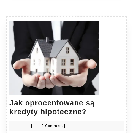
Jak oprocentowane są
Jak
kredyty hipoteczne?
oprocentow
|
|
0 Comment
|
są