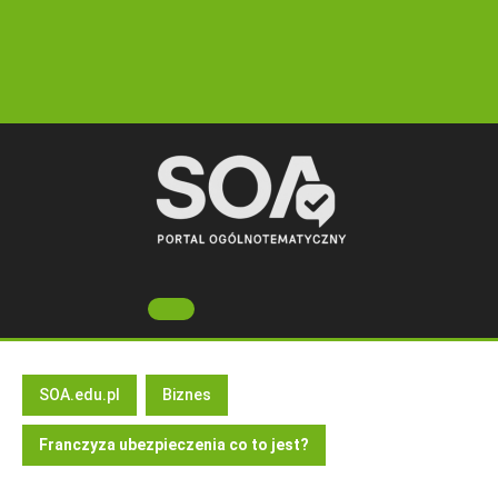
Skip
to
content
Open
Button
SOA.edu.pl
Biznes
Franczyza ubezpieczenia co to jest?