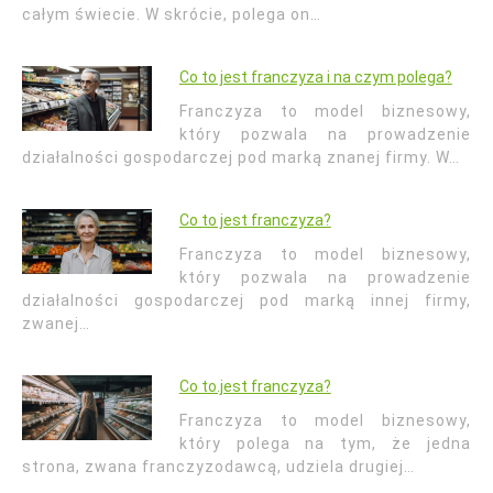
całym świecie. W skrócie, polega on…
Co to jest franczyza i na czym polega?
Franczyza to model biznesowy,
który pozwala na prowadzenie
działalności gospodarczej pod marką znanej firmy. W…
Co to jest franczyza?
Franczyza to model biznesowy,
który pozwala na prowadzenie
działalności gospodarczej pod marką innej firmy,
zwanej…
Co to.jest franczyza?
Franczyza to model biznesowy,
który polega na tym, że jedna
strona, zwana franczyzodawcą, udziela drugiej…