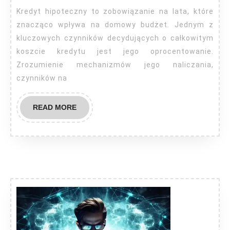
kredyty
Kredyt hipoteczny to zobowiązanie na lata, które
hipoteczne?
znacząco wpływa na domowy budżet. Jednym z
kluczowych czynników decydujących o całkowitym
koszcie kredytu jest jego oprocentowanie.
Zrozumienie mechanizmów jego naliczania,
czynników na
READ
READ MORE
MORE