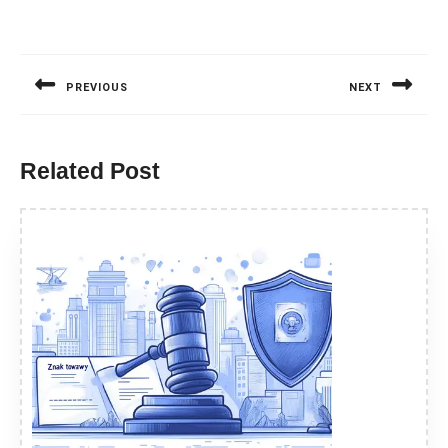
Nawigacja
wpisu
PREVIOUS
NEXT
Previous
Next
post:
post:
Related Post