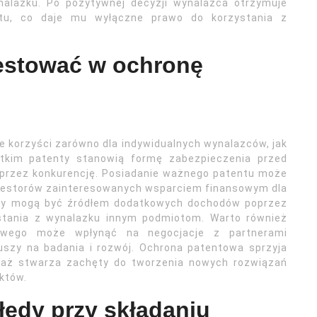
nalazku. Po pozytywnej decyzji wynalazca otrzymuje
ntu, co daje mu wyłączne prawo do korzystania z
estować w ochronę
e korzyści zarówno dla indywidualnych wynalazców, jak
stkim patenty stanowią formę zabezpieczenia przed
przez konkurencję. Posiadanie ważnego patentu może
nwestorów zainteresowanych wsparciem finansowym dla
enty mogą być źródłem dodatkowych dochodów poprzez
ystania z wynalazku innym podmiotom. Warto również
towego może wpłynąć na negocjacje z partnerami
uszy na badania i rozwój. Ochrona patentowa sprzyja
eważ stwarza zachęty do tworzenia nowych rozwiązań
któw.
łędy przy składaniu