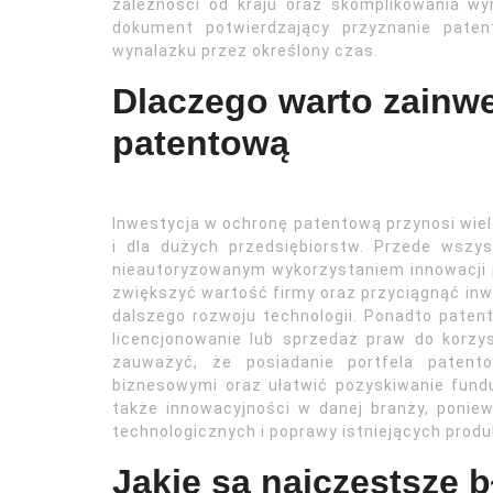
zależności od kraju oraz skomplikowania wy
dokument potwierdzający przyznanie pate
wynalazku przez określony czas.
Dlaczego warto zainw
patentową
Inwestycja w ochronę patentową przynosi wiel
i dla dużych przedsiębiorstw. Przede wszy
nieautoryzowanym wykorzystaniem innowacji 
zwiększyć wartość firmy oraz przyciągnąć i
dalszego rozwoju technologii. Ponadto pat
licencjonowanie lub sprzedaż praw do korz
zauważyć, że posiadanie portfela paten
biznesowymi oraz ułatwić pozyskiwanie fund
także innowacyjności w danej branży, poni
technologicznych i poprawy istniejących produ
Jakie są najczęstsze b