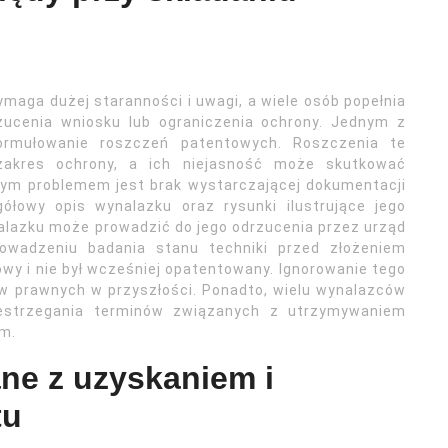
ymaga dużej staranności i uwagi, a wiele osób popełnia
zucenia wniosku lub ograniczenia ochrony. Jednym z
ormułowanie roszczeń patentowych. Roszczenia te
zakres ochrony, a ich niejasność może skutkować
nym problemem jest brak wystarczającej dokumentacji
ółowy opis wynalazku oraz rysunki ilustrujące jego
alazku może prowadzić do jego odrzucenia przez urząd
owadzeniu badania stanu techniki przed złożeniem
owy i nie był wcześniej opatentowany. Ignorowanie tego
 prawnych w przyszłości. Ponadto, wielu wynalazców
zestrzegania terminów związanych z utrzymywaniem
m.
ane z uzyskaniem i
tu