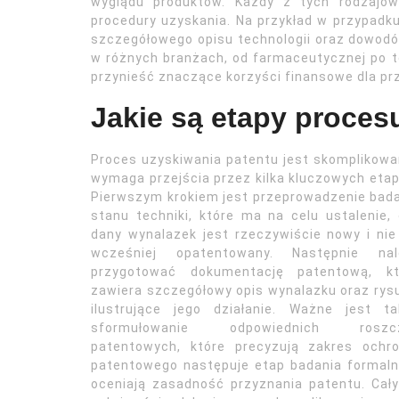
wyglądu produktów. Każdy z tych rodzajó
procedury uzyskania. Na przykład w przypadk
szczegółowego opisu technologii oraz dowodó
w różnych branżach, od farmaceutycznej po t
przynieść znaczące korzyści finansowe dla pr
Jakie są etapy proces
Proces uzyskiwania patentu jest skomplikowa
wymaga przejścia przez kilka kluczowych eta
Pierwszym krokiem jest przeprowadzenie bad
stanu techniki, które ma na celu ustalenie,
dany wynalazek jest rzeczywiście nowy i nie
wcześniej opatentowany. Następnie nal
przygotować dokumentację patentową, kt
zawiera szczegółowy opis wynalazku oraz rys
ilustrujące jego działanie. Ważne jest ta
sformułowanie odpowiednich roszc
patentowych, które precyzują zakres ochr
patentowego następuje etap badania formaln
oceniają zasadność przyznania patentu. Cały