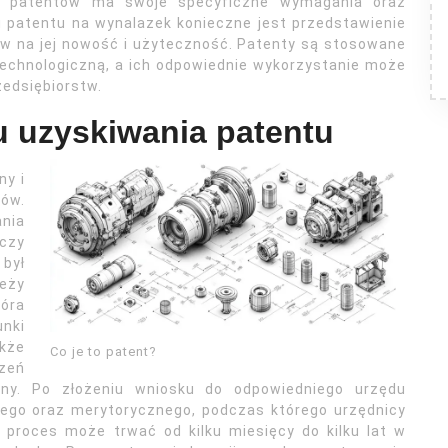
w patentów ma swoje specyficzne wymagania oraz
u patentu na wynalazek konieczne jest przedstawienie
w na jej nowość i użyteczność. Patenty są stosowane
echnologiczną, a ich odpowiednie wykorzystanie może
zedsiębiorstw.
u uzyskiwania patentu
ny i
pów.
ania
 czy
 był
eży
óra
unki
kże
Co je to patent?
zeń
ony. Po złożeniu wniosku do odpowiedniego urzędu
ego oraz merytorycznego, podczas którego urzędnicy
 proces może trwać od kilku miesięcy do kilku lat w