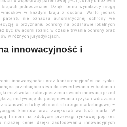
aktat o współpracy patentowej (PCT), który umożliwia
u krajach jednocześnie. Dzięki temu wynalazcy mogą
ch wniosków w każdym kraju z osobna. Warto jednak
o patentu nie oznacza automatycznej ochrony we
decyzję o przyznaniu ochrony na podstawie lokalnych
eż być świadomi różnic w czasie trwania ochrony oraz
ów w różnych jurysdykcjach.
na innowacyjność i
aniu innowacyjności oraz konkurencyjności na rynku.
chęca przedsiębiorstwa do inwestowania w badania i
ięki możliwości zabezpieczenia swoich innowacji przed
iększą motywację do podejmowania ryzyka i wdrażania
ż stanowić istotny element strategii marketingowej –
zyciągać klientów oraz zwiększać wartość marki. W
lają firmom na zdobycie przewagi rynkowej poprzez
b niższej cenie dzięki zastosowaniu innowacyjnych