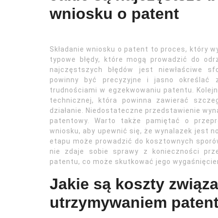
wniosku o patent
Składanie wniosku o patent to proces, który w
typowe błędy, które mogą prowadzić do odr
najczęstszych błędów jest niewłaściwe sf
powinny być precyzyjne i jasno określać 
trudnościami w egzekwowaniu patentu. Kolej
technicznej, która powinna zawierać szczeg
działanie. Niedostateczne przedstawienie wyn
patentowy. Warto także pamiętać o przepr
wniosku, aby upewnić się, że wynalazek jest n
etapu może prowadzić do kosztownych sporów
nie zdaje sobie sprawy z konieczności pr
patentu, co może skutkować jego wygaśnięcie
Jakie są koszty związ
utrzymywaniem paten