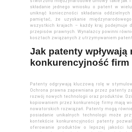
stworzono międzynarodowe umowy takie jak Tr
składanie jednego wniosku o patent w wiel
uniknąć konieczności składania oddzielny
pamiętać, że uzyskanie międzynarodoweg
wszystkich krajach – każdy kraj podejmuje 
przepisów prawnych. Wynalazcy powinni równi
kosztach związanych z utrzymywaniem patent
Jak patenty wpływają 
konkurencyjność firm
Patenty odgrywają kluczową rolę w stymulow
Ochrona prawna zapewniana przez patenty za
rozwój nowych technologii oraz produktów. Dz
kopiowaniem przez konkurencję firmy mają w
nowatorskich rozwiązań. Patenty mogą równie
posiadanie unikalnych technologii może pr
kontekście konkurencyjności patenty pozwa
oferowanie produktów o lepszej jakości lu