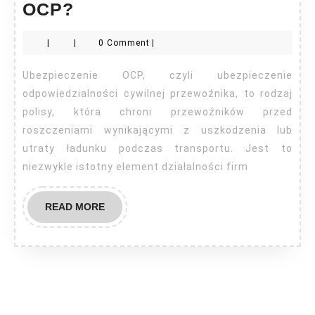
Co
OCP?
to
|
|
0 Comment
|
jest
ubezpieczenie
Ubezpieczenie OCP, czyli ubezpieczenie
OCP?
odpowiedzialności cywilnej przewoźnika, to rodzaj
polisy, która chroni przewoźników przed
roszczeniami wynikającymi z uszkodzenia lub
utraty ładunku podczas transportu. Jest to
niezwykle istotny element działalności firm
READ
READ MORE
MORE