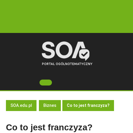
Skip
to
content
Open
Button
SOA.edu.pl
Biznes
Co to jest franczyza?
Co to jest franczyza?