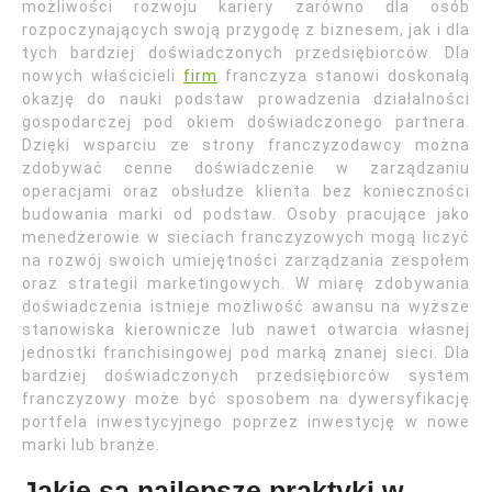
możliwości rozwoju kariery zarówno dla osób
rozpoczynających swoją przygodę z biznesem, jak i dla
tych bardziej doświadczonych przedsiębiorców. Dla
nowych właścicieli
firm
franczyza stanowi doskonałą
okazję do nauki podstaw prowadzenia działalności
gospodarczej pod okiem doświadczonego partnera.
Dzięki wsparciu ze strony franczyzodawcy można
zdobywać cenne doświadczenie w zarządzaniu
operacjami oraz obsłudze klienta bez konieczności
budowania marki od podstaw. Osoby pracujące jako
menedżerowie w sieciach franczyzowych mogą liczyć
na rozwój swoich umiejętności zarządzania zespołem
oraz strategii marketingowych. W miarę zdobywania
doświadczenia istnieje możliwość awansu na wyższe
stanowiska kierownicze lub nawet otwarcia własnej
jednostki franchisingowej pod marką znanej sieci. Dla
bardziej doświadczonych przedsiębiorców system
franczyzowy może być sposobem na dywersyfikację
portfela inwestycyjnego poprzez inwestycję w nowe
marki lub branże.
Jakie są najlepsze praktyki w