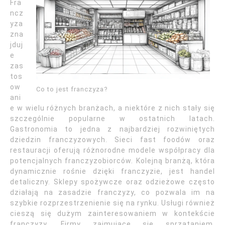
Fra
ncz
yza
zna
jduj
e
zas
tos
ow
Co to jest franczyza?
ani
e w wielu różnych branżach, a niektóre z nich stały się
szczególnie popularne w ostatnich latach.
Gastronomia to jedna z najbardziej rozwiniętych
dziedzin franczyzowych. Sieci fast foodów oraz
restauracji oferują różnorodne modele współpracy dla
potencjalnych franczyzobiorców. Kolejną branżą, która
dynamicznie rośnie dzięki franczyzie, jest handel
detaliczny. Sklepy spożywcze oraz odzieżowe często
działają na zasadzie franczyzy, co pozwala im na
szybkie rozprzestrzenienie się na rynku. Usługi również
cieszą się dużym zainteresowaniem w kontekście
franczyzy. Firmy zajmujące się sprzątaniem,