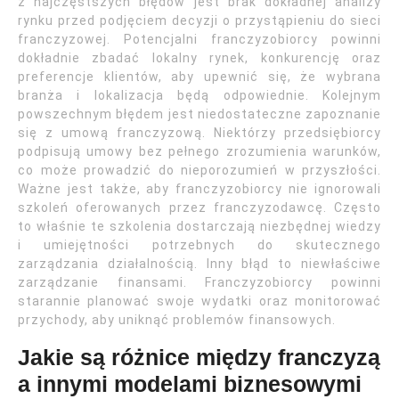
z najczęstszych błędów jest brak dokładnej analizy
rynku przed podjęciem decyzji o przystąpieniu do sieci
franczyzowej. Potencjalni franczyzobiorcy powinni
dokładnie zbadać lokalny rynek, konkurencję oraz
preferencje klientów, aby upewnić się, że wybrana
branża i lokalizacja będą odpowiednie. Kolejnym
powszechnym błędem jest niedostateczne zapoznanie
się z umową franczyzową. Niektórzy przedsiębiorcy
podpisują umowy bez pełnego zrozumienia warunków,
co może prowadzić do nieporozumień w przyszłości.
Ważne jest także, aby franczyzobiorcy nie ignorowali
szkoleń oferowanych przez franczyzodawcę. Często
to właśnie te szkolenia dostarczają niezbędnej wiedzy
i umiejętności potrzebnych do skutecznego
zarządzania działalnością. Inny błąd to niewłaściwe
zarządzanie finansami. Franczyzobiorcy powinni
starannie planować swoje wydatki oraz monitorować
przychody, aby uniknąć problemów finansowych.
Jakie są różnice między franczyzą
a innymi modelami biznesowymi