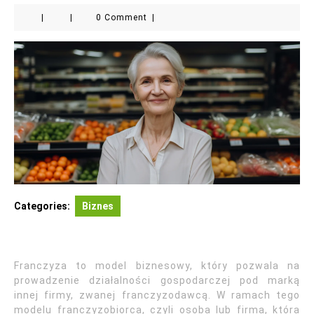
|
|
0 Comment
|
Categories:
Biznes
Franczyza to model biznesowy, który pozwala na
prowadzenie działalności gospodarczej pod marką
innej firmy, zwanej franczyzodawcą. W ramach tego
modelu franczyzobiorca, czyli osoba lub firma, która