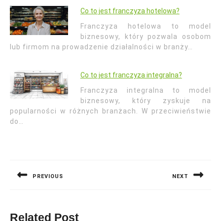
Co to jest franczyza hotelowa?
Franczyza hotelowa to model
biznesowy, który pozwala osobom
lub firmom na prowadzenie działalności w branży…
Co to jest franczyza integralna?
Franczyza integralna to model
biznesowy, który zyskuje na
popularności w różnych branżach. W przeciwieństwie
do…
Nawigacja
wpisu
PREVIOUS
NEXT
Previous
Next
post:
post:
Related Post