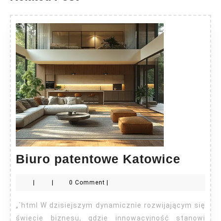
Biuro
Biuro patentowe Katowice
paten
|
|
0 Comment
|
Katow
„`html W dzisiejszym dynamicznie rozwijającym się
świecie biznesu, gdzie innowacyjność stanowi