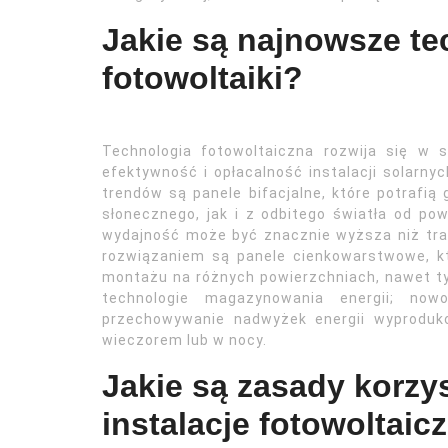
Jakie są najnowsze te
fotowoltaiki?
Technologia fotowoltaiczna rozwija się w 
efektywność i opłacalność instalacji solarn
trendów są panele bifacjalne, które potrafi
słonecznego, jak i z odbitego światła od pow
wydajność może być znacznie wyższa niż tra
rozwiązaniem są panele cienkowarstwowe, kt
montażu na różnych powierzchniach, nawet ty
technologie magazynowania energii; now
przechowywanie nadwyżek energii wyproduk
wieczorem lub w nocy.
Jakie są zasady korzys
instalacje fotowoltai