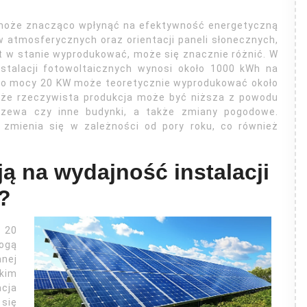
 może znacząco wpłynąć na efektywność energetyczną
w atmosferycznych oraz orientacji paneli słonecznych,
est w stanie wyprodukować, może się znacznie różnić. W
nstalacji fotowoltaicznych wynosi około 1000 kWh na
 o mocy 20 KW może teoretycznie wyprodukować około
 że rzeczywista produkcja może być niższa z powodu
drzewa czy inne budynki, a także zmiany pogodowe.
 zmienia się w zależności od pory roku, co również
ą na wydajność instalacji
?
y 20
ogą
anej
kim
cja
 się