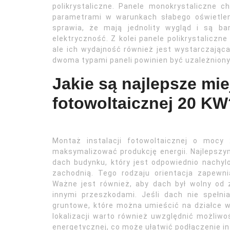
polikrystaliczne. Panele monokrystaliczne 
parametrami w warunkach słabego oświetlen
sprawia, że mają jednolity wygląd i są ba
elektryczność. Z kolei panele polikrystaliczn
ale ich wydajność również jest wystarczają
dwoma typami paneli powinien być uzależniony
Jakie są najlepsze mie
fotowoltaicznej 20 KW
Montaż instalacji fotowoltaicznej o mocy
maksymalizować produkcję energii. Najlepsz
dach budynku, który jest odpowiednio nachyl
zachodnią. Tego rodzaju orientacja zapewn
Ważne jest również, aby dach był wolny od
innymi przeszkodami. Jeśli dach nie spełn
gruntowe, które można umieścić na działce w
lokalizacji warto również uwzględnić możliw
energetycznej, co może ułatwić podłączenie ins