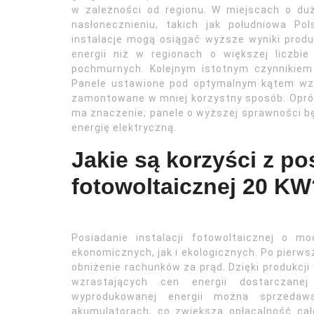
w zależności od regionu. W miejscach o du
nasłonecznieniu, takich jak południowa Pol
instalacje mogą osiągać wyższe wyniki produ
energii niż w regionach o większej liczbie
pochmurnych. Kolejnym istotnym czynnikiem j
Panele ustawione pod optymalnym kątem wzg
zamontowane w mniej korzystny sposób. Opr
ma znaczenie; panele o wyższej sprawności bę
energię elektryczną.
Jakie są korzyści z pos
fotowoltaicznej 20 KW
Posiadanie instalacji fotowoltaicznej o 
ekonomicznych, jak i ekologicznych. Po pierw
obniżenie rachunków za prąd. Dzięki produkcji 
wzrastających cen energii dostarczanej
wyprodukowanej energii można sprzeda
akumulatorach, co zwiększa opłacalność całe