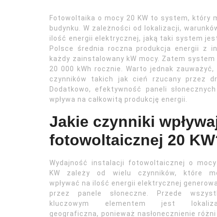
Fotowoltaika o mocy 20 KW to system, który
budynku. W zależności od lokalizacji, warunkó
ilość energii elektrycznej, jaką taki system j
Polsce średnia roczna produkcja energii z i
każdy zainstalowany kW mocy. Zatem system
20 000 kWh rocznie. Warto jednak zauważyć,
czynników takich jak cień rzucany przez 
Dodatkowo, efektywność paneli słonecznych
wpływa na całkowitą produkcję energii.
Jakie czynniki wpływaj
fotowoltaicznej 20 KW
Wydajność instalacji fotowoltaicznej o moc
KW zależy od wielu czynników, które m
wpływać na ilość energii elektrycznej generow
przez panele słoneczne. Przede wszyst
kluczowym elementem jest lokaliza
geograficzna, ponieważ nasłonecznienie różni