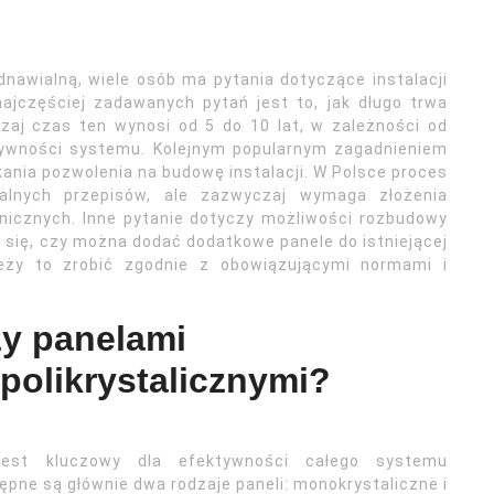
dnawialną, wiele osób ma pytania dotyczące instalacji
jczęściej zadawanych pytań jest to, jak długo trwa
czaj czas ten wynosi od 5 do 10 lat, w zależności od
tywności systemu. Kolejnym popularnym zagadnieniem
kania pozwolenia na budowę instalacji. W Polsce proces
lnych przepisów, ale zazwyczaj wymaga złożenia
nicznych. Inne pytanie dotyczy możliwości rozbudowy
 się, czy można dodać dodatkowe panele do istniejącej
ależy to zrobić zgodnie z obowiązującymi normami i
zy panelami
polikrystalicznymi?
jest kluczowy dla efektywności całego systemu
pne są głównie dwa rodzaje paneli: monokrystaliczne i