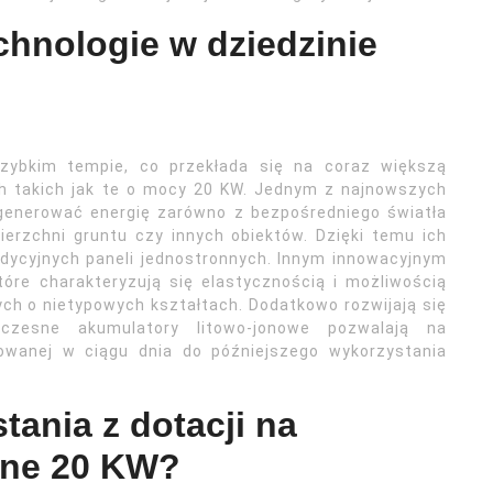
chnologie w dziedzinie
szybkim tempie, co przekłada się na coraz większą
ych takich jak te o mocy 20 KW. Jednym z najnowszych
ą generować energię zarówno z bezpośredniego światła
ierzchni gruntu czy innych obiektów. Dzięki temu ich
dycyjnych paneli jednostronnych. Innym innowacyjnym
óre charakteryzują się elastycznością i możliwością
ch o nietypowych kształtach. Dodatkowo rozwijają się
oczesne akumulatory litowo-jonowe pozwalają na
owanej w ciągu dnia do późniejszego wykorzystania
tania z dotacji na
czne 20 KW?