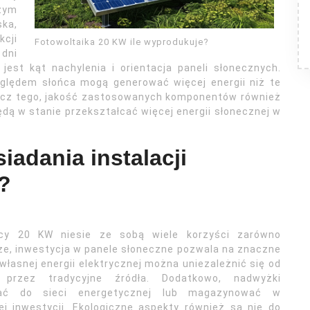
żym
ska,
kcji
Fotowoltaika 20 KW ile wyprodukuje?
 dni
est kąt nachylenia i orientacja paneli słonecznych.
lędem słońca mogą generować więcej energii niż te
ócz tego, jakość zastosowanych komponentów również
dą w stanie przekształcać więcej energii słonecznej w
iadania instalacji
?
mocy 20 KW niesie ze sobą wiele korzyści zarówno
sze, inwestycja w panele słoneczne pozwala na znaczne
własnej energii elektrycznej można uniezależnić się od
 przez tradycyjne źródła. Dodatkowo, nadwyżki
wać do sieci energetycznej lub magazynować w
j inwestycji. Ekologiczne aspekty również są nie do