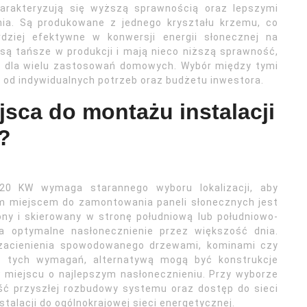
charakteryzują się wyższą sprawnością oraz lepszymi
ia. Są produkowane z jednego kryształu krzemu, co
rdziej efektywne w konwersji energii słonecznej na
e są tańsze w produkcji i mają nieco niższą sprawność,
ca dla wielu zastosowań domowych. Wybór między tymi
 od indywidualnych potrzeb oraz budżetu inwestora.
jsca do montażu instalacji
?
 20 KW wymaga starannego wyboru lokalizacji, aby
ym miejscem do zamontowania paneli słonecznych jest
ony i skierowany w stronę południową lub południowo-
ia optymalne nasłonecznienie przez większość dnia.
 zacienienia spowodowanego drzewami, kominami czy
ia tych wymagań, alternatywą mogą być konstrukcje
 miejscu o najlepszym nasłonecznieniu. Przy wyborze
ość przyszłej rozbudowy systemu oraz dostęp do sieci
talacji do ogólnokrajowej sieci energetycznej.