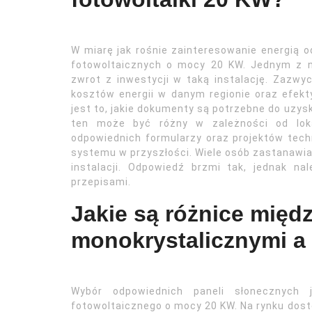
W miarę jak rośnie zainteresowanie energią o
fotowoltaicznych o mocy 20 KW. Jednym z na
zwrot z inwestycji w taką instalację. Zazwy
kosztów energii w danym regionie oraz efek
jest to, jakie dokumenty są potrzebne do uzys
ten może być różny w zależności od loka
odpowiednich formularzy oraz projektów tech
systemu w przyszłości. Wiele osób zastanawia
instalacji. Odpowiedź brzmi tak, jednak n
przepisami.
Jakie są różnice międ
monokrystalicznymi a 
Wybór odpowiednich paneli słonecznych 
fotowoltaicznego o mocy 20 KW. Na rynku dostę