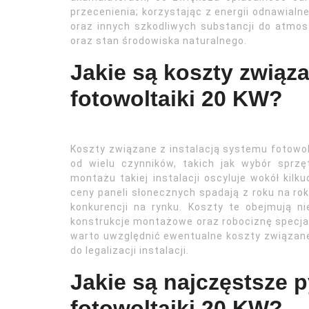
przecenienia; korzystając z energii odnawialne
oraz innych szkodliwych substancji do atmos
oraz stan środowiska naturalnego.
Jakie są koszty związa
fotowoltaiki 20 KW?
Koszty związane z instalacją systemu fotowo
od wielu czynników, takich jak wybór sprzę
montażu takiej instalacji oscyluje wokół kilk
ceny paneli słonecznych spadają z roku na ro
konkurencji na rynku. Koszty te obejmują ni
konstrukcje montażowe oraz robociznę specja
warto uwzględnić ewentualne koszty związan
do legalizacji instalacji.
Jakie są najczęstsze 
fotowoltaiki 20 KW?