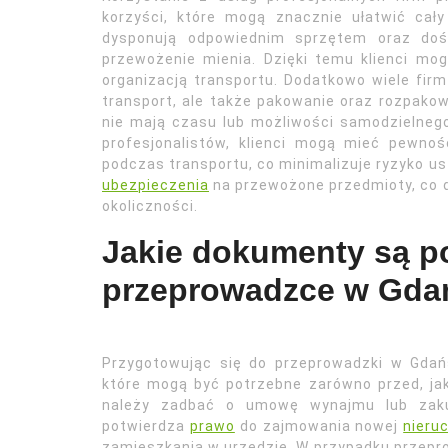
korzyści, które mogą znacznie ułatwić cał
dysponują odpowiednim sprzętem oraz doś
przewożenie mienia. Dzięki temu klienci mo
organizacją transportu. Dodatkowo wiele firm
transport, ale także pakowanie oraz rozpakow
nie mają czasu lub możliwości samodzielnego
profesjonalistów, klienci mogą mieć pewno
podczas transportu, co minimalizuje ryzyko u
ubezpieczenia
na przewożone przedmioty, co 
okoliczności.
Jakie dokumenty są p
przeprowadzce w Gda
Przygotowując się do przeprowadzki w Gdań
które mogą być potrzebne zarówno przed, ja
należy zadbać o umowę wynajmu lub zak
potwierdza
prawo
do zajmowania nowej
nieru
zamieszkania w urzędzie. W przypadku przepro