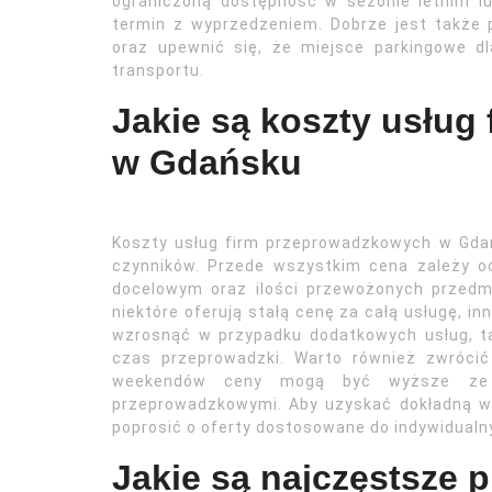
ograniczoną dostępność w sezonie letnim 
termin z wyprzedzeniem. Dobrze jest także
oraz upewnić się, że miejsce parkingowe 
transportu.
Jakie są koszty usłu
w Gdańsku
Koszty usług firm przeprowadzkowych w Gdań
czynników. Przede wszystkim cena zależy o
docelowym oraz ilości przewożonych przedm
niektóre oferują stałą cenę za całą usługę, i
wzrosnąć w przypadku dodatkowych usług, t
czas przeprowadzki. Warto również zwróc
weekendów ceny mogą być wyższe ze w
przeprowadzkowymi. Aby uzyskać dokładną wyc
poprosić o oferty dostosowane do indywidualn
Jakie są najczęstsze 