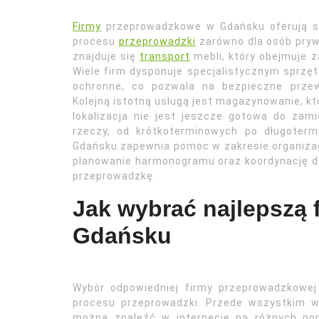
Firmy
przeprowadzkowe w Gdańsku oferują sze
procesu
przeprowadzki
zarówno dla osób prywa
znajduje się
transport
mebli, który obejmuje 
Wiele firm dysponuje specjalistycznym sprzęt
ochronne, co pozwala na bezpieczne przew
Kolejną istotną usługą jest magazynowanie, kt
lokalizacja nie jest jeszcze gotowa do zam
rzeczy, od krótkoterminowych po długoter
Gdańsku zapewnia pomoc w zakresie organiza
planowanie harmonogramu oraz koordynację 
przeprowadzkę.
Jak wybrać najlepszą
Gdańsku
Wybór odpowiedniej firmy przeprowadzkowe
procesu przeprowadzki. Przede wszystkim wa
można znaleźć w internecie na różnych por