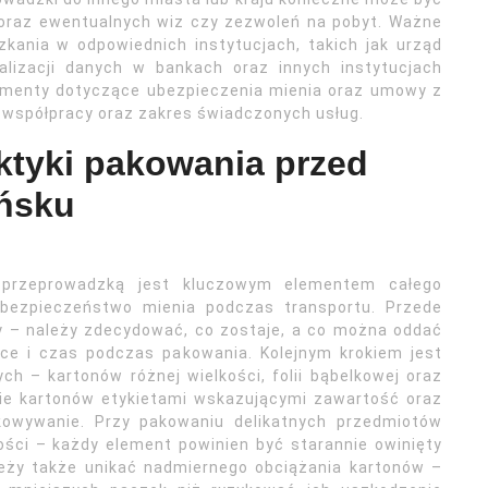
oraz ewentualnych wiz czy zezwoleń na pobyt. Ważne
kania w odpowiednich instytucjach, takich jak urząd
lizacji danych w bankach oraz innych instytucjach
umenty dotyczące ubezpieczenia mienia oraz umowy z
 współpracy oraz zakres świadczonych usług.
aktyki pakowania przed
ńsku
 przeprowadzką jest kluczowym elementem całego
bezpieczeństwo mienia podczas transportu. Przede
y – należy zdecydować, co zostaje, a co można oddać
sce i czas podczas pakowania. Kolejnym krokiem jest
h – kartonów różnej wielkości, folii bąbelkowej oraz
nie kartonów etykietami wskazującymi zawartość oraz
akowywanie. Przy pakowaniu delikatnych przedmiotów
ści – każdy element powinien być starannie owinięty
leży także unikać nadmiernego obciążania kartonów –