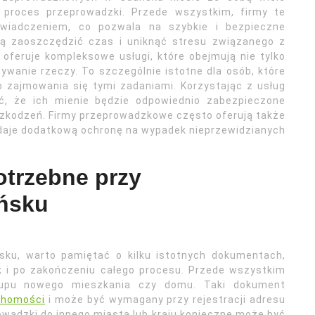
y proces przeprowadzki. Przede wszystkim, firmy te
wiadczeniem, co pozwala na szybkie i bezpieczne
gą zaoszczędzić czas i uniknąć stresu związanego z
 oferuje kompleksowe usługi, które obejmują nie tylko
ywanie rzeczy. To szczególnie istotne dla osób, które
 zajmowania się tymi zadaniami. Korzystając z usług
ść, że ich mienie będzie odpowiednio zabezpieczone
szkodzeń. Firmy przeprowadzkowe często oferują także
daje dodatkową ochronę na wypadek nieprzewidzianych
otrzebne przy
ńsku
sku, warto pamiętać o kilku istotnych dokumentach,
k i po zakończeniu całego procesu. Przede wszystkim
upu nowego mieszkania czy domu. Taki dokument
chomości
i może być wymagany przy rejestracji adresu
wadzki do innego miasta lub kraju konieczne może być