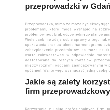
przeprowadzki w Gda
Przeprowadzka, mimo że może być ekscytując
problemami, które mogą wystąpić na różny
problemów jest brak odpowiedniego planowani
Wiele osób nie zdaje sobie sprawy z tego, jak
spakowania oraz ustalenie harmonogramu dzi
zabezpieczenie przedmiotów, co może skutk
warto zainwestować w odpowiednie materiał
dostosowane do różnych rodzajów przedmio
między różnymi osobami zaangażowanymi w p
opóźnień. Warto więc wyznaczyć jedną osobę o
Jakie są zalety korzys
firm przeprowadzkow
Korzystanie z usług profesjonalnych firm