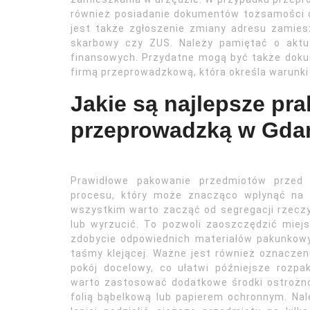
również posiadanie dokumentów tożsamości 
jest także zgłoszenie zmiany adresu zamiesz
skarbowy czy ZUS. Należy pamiętać o aktua
finansowych. Przydatne mogą być także dok
firmą przeprowadzkową, która określa warunki
Jakie są najlepsze pr
przeprowadzką w Gda
Prawidłowe pakowanie przedmiotów przed
procesu, który może znacząco wpłynąć na 
wszystkim warto zacząć od segregacji rzecz
lub wyrzucić. To pozwoli zaoszczędzić miej
zdobycie odpowiednich materiałów pakunkowyc
taśmy klejącej. Ważne jest również oznacze
pokój docelowy, co ułatwi późniejsze rozp
warto zastosować dodatkowe środki ostrożno
folią bąbelkową lub papierem ochronnym. Na