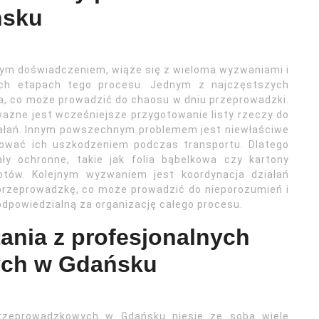
ńsku
ym doświadczeniem, wiąże się z wieloma wyzwaniami i
ch etapach tego procesu. Jednym z najczęstszych
a, co może prowadzić do chaosu w dniu przeprowadzki.
 ważne jest wcześniejsze przygotowanie listy rzeczy do
ałań. Innym powszechnym problemem jest niewłaściwe
ować ich uszkodzeniem podczas transportu. Dlatego
y ochronne, takie jak folia bąbelkowa czy kartony
tów. Kolejnym wyzwaniem jest koordynacja działań
rzeprowadzkę, co może prowadzić do nieporozumień i
dpowiedzialną za organizację całego procesu.
tania z profesjonalnych
ych w Gdańsku
 przeprowadzkowych w Gdańsku niesie ze sobą wiele