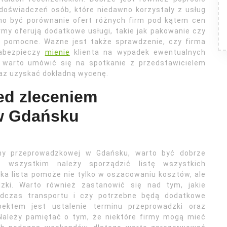
doświadczeń osób, które niedawno korzystały z usług
no być porównanie ofert różnych firm pod kątem cen
rmy oferują dodatkowe usługi, takie jak pakowanie czy
 pomocne. Ważne jest także sprawdzenie, czy firma
zabezpieczy
mienie
klienta na wypadek ewentualnych
 warto umówić się na spotkanie z przedstawicielem
raz uzyskać dokładną wycenę.
ed zleceniem
 w Gdańsku
rmy przeprowadzkowej w Gdańsku, warto być dobrze
 wszystkim należy sporządzić listę wszystkich
ka lista pomoże nie tylko w oszacowaniu kosztów, ale
dzki. Warto również zastanowić się nad tym, jakie
dczas transportu i czy potrzebne będą dodatkowe
pektem jest ustalenie terminu przeprowadzki oraz
Należy pamiętać o tym, że niektóre firmy mogą mieć