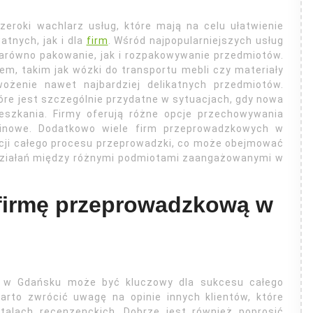
roki wachlarz usług, które mają na celu ułatwienie
tnych, jak i dla
firm
. Wśród najpopularniejszych usług
zarówno pakowanie, jak i rozpakowywanie przedmiotów.
em, takim jak wózki do transportu mebli czy materiały
ożenie nawet najbardziej delikatnych przedmiotów.
óre jest szczególnie przydatne w sytuacjach, gdy nowa
ieszkania. Firmy oferują różne opcje przechowywania
minowe. Dodatkowo wiele firm przeprowadzkowych w
cji całego procesu przeprowadzki, co może obejmować
działań między różnymi podmiotami zaangażowanymi w
 firmę przeprowadzkową w
j w Gdańsku może być kluczowy dla sukcesu całego
rto zwrócić uwagę na opinie innych klientów, które
talach recenzenckich. Dobrze jest również poprosić