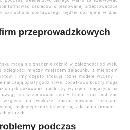
lub podczas weekendów, dlatego warto zarezerwować
 poinformować sąsiadów o planowanej przeprowadzce
dla samochodu dostawczego będzie dostępne w dniu
g firm przeprowadzkowych
sku mogą się znacznie różnić w zależności od wielu
d odległości między miejscem załadunku a miejscem
iotów. Firmy często stosują różne modele wyceny –
nne naliczają opłaty godzinowe. Dodatkowo koszty mogą
akich jak pakowanie mebli czy wynajem magazynu na
ić uwagę na sezonowość cen – latem oraz podczas
zględu na większe zainteresowanie usługami
enę, najlepiej skontaktować się z kilkoma firmami i
ych potrzeb.
problemy podczas