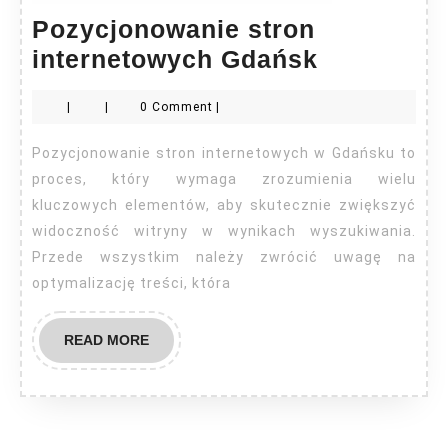
Pozycjonowanie stron
Pozycjon
internetowych Gdańsk
stron
|
|
0 Comment
|
interneto
Gdańsk
Pozycjonowanie stron internetowych w Gdańsku to
proces, który wymaga zrozumienia wielu
kluczowych elementów, aby skutecznie zwiększyć
widoczność witryny w wynikach wyszukiwania.
Przede wszystkim należy zwrócić uwagę na
optymalizację treści, która
READ
READ MORE
MORE