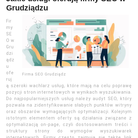
Grudziądzu
Fir
my
SE
O w
Gru
dzi
ądz
u
ofe
Firma SEO Grudziądz
ruj
ą szeroki wachlarz usług, które mają na celu poprawę
pozycji stron internetowych w wynikach wyszukiwania.
Do najpopularniejszych usług należy audyt SEO, który
pozwala na zidentyfikowanie słabych punktów witryny
oraz obszarów wymagających optymalizacji. Kolejnym
istotnym elementem oferty są działania związane z
optymalizacją on-page, czyli dostosowaniem treści i
struktury strony do wymogów wyszukiwarek
internetowych. Firmy często zajmują się także link