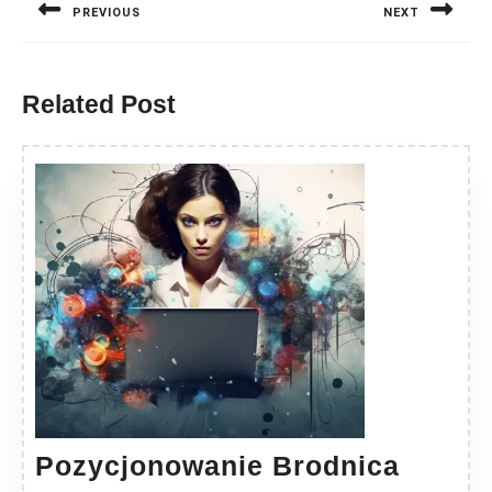
PREVIOUS
NEXT
Previous
Next
post:
post:
Related Post
Pozyc
Pozycjonowanie Brodnica