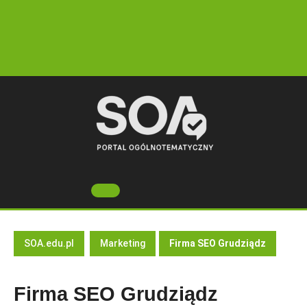
Skip
to
content
Open
Button
SOA.edu.pl
Marketing
Firma SEO Grudziądz
Firma SEO Grudziądz