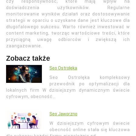
czy responsywność, które mają wpływ na
doświadczenia użytkowników. Regularne
monitorowanie wyników działań oraz dostosowywanie
strategii w oparciu o uzyskane dane jest kluczowe dla
długofalowego sukcesu. Warto również inwestować w
content marketing, tworząc wartościowe treści, które
przyciągną uwagę odbiorców i zwiększą ich
zaangażowanie.
Zobacz także
Seo Ostrołęka
Seo Ostrołęka kompleksowy
przewodnik po optymalizacji dla
lokalnych firm W dzisiejszym dynamicznym świecie
cyfrowym, obecność…
Seo Jaworzno
W dzisiejszym cyfrowym świecie
obecność online stała się kluczowa