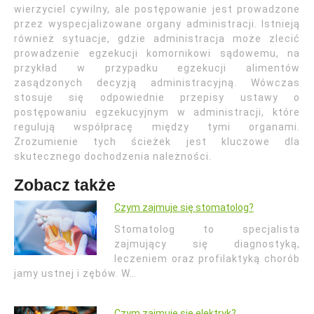
wierzyciel cywilny, ale postępowanie jest prowadzone
przez wyspecjalizowane organy administracji. Istnieją
również sytuacje, gdzie administracja może zlecić
prowadzenie egzekucji komornikowi sądowemu, na
przykład w przypadku egzekucji alimentów
zasądzonych decyzją administracyjną. Wówczas
stosuje się odpowiednie przepisy ustawy o
postępowaniu egzekucyjnym w administracji, które
regulują współpracę między tymi organami.
Zrozumienie tych ścieżek jest kluczowe dla
skutecznego dochodzenia należności.
Zobacz także
Czym zajmuje się stomatolog?
Stomatolog to specjalista
zajmujący się diagnostyką,
leczeniem oraz profilaktyką chorób
jamy ustnej i zębów. W…
Czym zajmuje się elektryk?