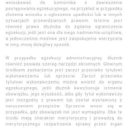
wnioskować do komornika o zawieszenie
postępowania egzekucyjnego, na przykład w przypadku
złożenia wniosku o ogłoszenie upadłości lub w innych
sytuacjach przewidzianych prawem. Istotne jest
również prawo dłużnika do żądania ograniczenia
egzekucji, jeśli jest ona dla niego nadmiernie uciążliwa,
a jednocześnie możliwe jest zaspokojenie wierzyciela
w inny, mniej dolegliwy sposób.
W przypadku egzekucji administracyjnej, dłużnik
również posiada szereg narzędzi obronnych. Głównym
środkiem zaskarżenia jest zarzut przeciwko tytułowi
wykonawczemu lub sprzeciw. Zarzut przeciwko
tytułowi wykonawczemu można wnieść do organu
egzekucyjnego, jeśli dłużnik kwestionuje istnienie
obowiązku, jego wysokość, albo gdy tytuł wykonawczy
jest niezgodny z prawem lub został wystawiony z
naruszeniem przepisów. Sprzeciw wnosi się w
przypadku, gdy obowiązek nie jest wymagalny. Oba te
środki mają charakter merytoryczny i prowadzą do
merytorycznego rozpatrzenia sprawy przez organ