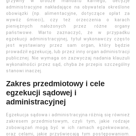
grzywny w drodze mandatu karnego, decyzje
administracyjne nakładające na obywatela określone
obowiązki (np. alimentacyjne, dotyczące opłat za
wywóz śmieci), czy też orzeczenia o karach
pieniężnych nałożonych przez różne organy
państwowe. Warto zaznaczyć, że w przypadku
egzekucji administracyjnej, tytuł wykonawczy często
jest wystawiany przez sam organ, który będzie
prowadził egzekucję, lub przez inny organ administracji
publicznej. Nie wymaga on zazwyczaj nadania klauzuli
wykonalności przez sąd, chyba że przepis szczególny
stanowi inaczej.
Zakres przedmiotowy i cele
egzekucji sądowej i
administracyjnej
Egzekucja sądowa i administracyjna różnią się również
zakresem przedmiotowym, czyli tym, jakie rodzaje
zobowiązań mogą być w ich ramach egzekwowane,
oraz celami, jakie przyświecają tym postępowaniom.