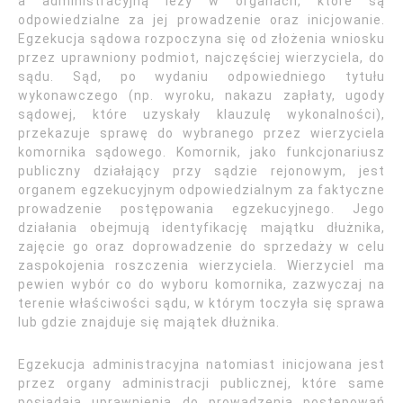
a administracyjną leży w organach, które są
odpowiedzialne za jej prowadzenie oraz inicjowanie.
Egzekucja sądowa rozpoczyna się od złożenia wniosku
przez uprawniony podmiot, najczęściej wierzyciela, do
sądu. Sąd, po wydaniu odpowiedniego tytułu
wykonawczego (np. wyroku, nakazu zapłaty, ugody
sądowej, które uzyskały klauzulę wykonalności),
przekazuje sprawę do wybranego przez wierzyciela
komornika sądowego. Komornik, jako funkcjonariusz
publiczny działający przy sądzie rejonowym, jest
organem egzekucyjnym odpowiedzialnym za faktyczne
prowadzenie postępowania egzekucyjnego. Jego
działania obejmują identyfikację majątku dłużnika,
zajęcie go oraz doprowadzenie do sprzedaży w celu
zaspokojenia roszczenia wierzyciela. Wierzyciel ma
pewien wybór co do wyboru komornika, zazwyczaj na
terenie właściwości sądu, w którym toczyła się sprawa
lub gdzie znajduje się majątek dłużnika.
Egzekucja administracyjna natomiast inicjowana jest
przez organy administracji publicznej, które same
posiadają uprawnienia do prowadzenia postępowań