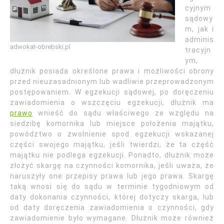
cyjnym
sądowy
m, jak i
adminis
adwokat-obrebski.pl
tracyjn
ym,
dłużnik posiada określone prawa i możliwości obrony
przed nieuzasadnionym lub wadliwie przeprowadzonym
postępowaniem. W egzekucji sądowej, po doręczeniu
zawiadomienia o wszczęciu egzekucji, dłużnik ma
prawo
wnieść do sądu właściwego ze względu na
siedzibę komornika lub miejsce położenia majątku,
powództwo o zwolnienie spod egzekucji wskazanej
części swojego majątku, jeśli twierdzi, że ta część
majątku nie podlega egzekucji. Ponadto, dłużnik może
złożyć skargę na czynności komornika, jeśli uważa, że
naruszyły one przepisy prawa lub jego prawa. Skargę
taką wnosi się do sądu w terminie tygodniowym od
daty dokonania czynności, której dotyczy skarga, lub
od daty doręczenia zawiadomienia o czynności, gdy
zawiadomienie było wymagane. Dłużnik może również