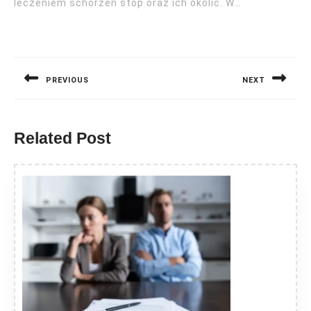
leczeniem schorzeń stóp oraz ich okolic. W…
Nawigacja
wpisu
PREVIOUS
NEXT
Previous
Next
post:
post:
Related Post