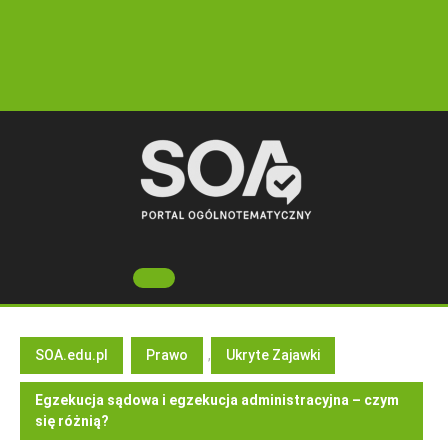
Skip
to
content
Open
Button
SOA.edu.pl
Prawo
,
Ukryte Zajawki
Egzekucja sądowa i egzekucja administracyjna – czym
się różnią?