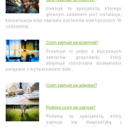
Elektryk to specjalista, którego
głównym zadaniem jest instalacja,
konserwacja oraz naprawa systemów elektrycznych. W
codziennej…
Czym zajmuje się przemysł?
Przemysł to jeden z kluczowych
sektorów gospodarki, który
obejmuje różnorodne działalności
związane z wytwarzaniem dóbr…
Czym zajmuje się adwokat?
Podolog czym się zajmuje?
Podolog to specjalista, który
zajmuje się diagnostyką i