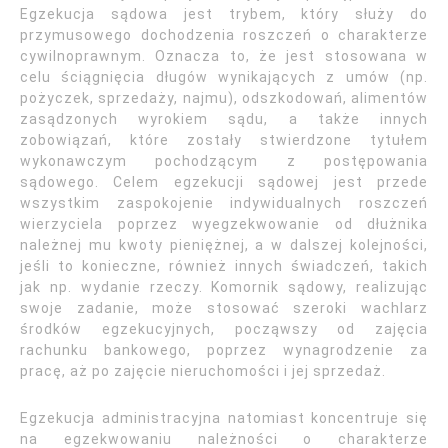
Egzekucja sądowa jest trybem, który służy do
przymusowego dochodzenia roszczeń o charakterze
cywilnoprawnym. Oznacza to, że jest stosowana w
celu ściągnięcia długów wynikających z umów (np.
pożyczek, sprzedaży, najmu), odszkodowań, alimentów
zasądzonych wyrokiem sądu, a także innych
zobowiązań, które zostały stwierdzone tytułem
wykonawczym pochodzącym z postępowania
sądowego. Celem egzekucji sądowej jest przede
wszystkim zaspokojenie indywidualnych roszczeń
wierzyciela poprzez wyegzekwowanie od dłużnika
należnej mu kwoty pieniężnej, a w dalszej kolejności,
jeśli to konieczne, również innych świadczeń, takich
jak np. wydanie rzeczy. Komornik sądowy, realizując
swoje zadanie, może stosować szeroki wachlarz
środków egzekucyjnych, począwszy od zajęcia
rachunku bankowego, poprzez wynagrodzenie za
pracę, aż po zajęcie nieruchomości i jej sprzedaż.
Egzekucja administracyjna natomiast koncentruje się
na egzekwowaniu należności o charakterze