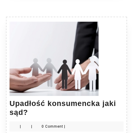
Upadłość konsumencka jaki
Upadłość
sąd?
konsumencka
|
|
0 Comment
|
jaki