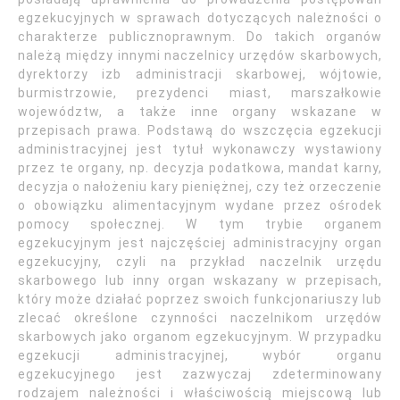
egzekucyjnych w sprawach dotyczących należności o
charakterze publicznoprawnym. Do takich organów
należą między innymi naczelnicy urzędów skarbowych,
dyrektorzy izb administracji skarbowej, wójtowie,
burmistrzowie, prezydenci miast, marszałkowie
województw, a także inne organy wskazane w
przepisach prawa. Podstawą do wszczęcia egzekucji
administracyjnej jest tytuł wykonawczy wystawiony
przez te organy, np. decyzja podatkowa, mandat karny,
decyzja o nałożeniu kary pieniężnej, czy też orzeczenie
o obowiązku alimentacyjnym wydane przez ośrodek
pomocy społecznej. W tym trybie organem
egzekucyjnym jest najczęściej administracyjny organ
egzekucyjny, czyli na przykład naczelnik urzędu
skarbowego lub inny organ wskazany w przepisach,
który może działać poprzez swoich funkcjonariuszy lub
zlecać określone czynności naczelnikom urzędów
skarbowych jako organom egzekucyjnym. W przypadku
egzekucji administracyjnej, wybór organu
egzekucyjnego jest zazwyczaj zdeterminowany
rodzajem należności i właściwością miejscową lub