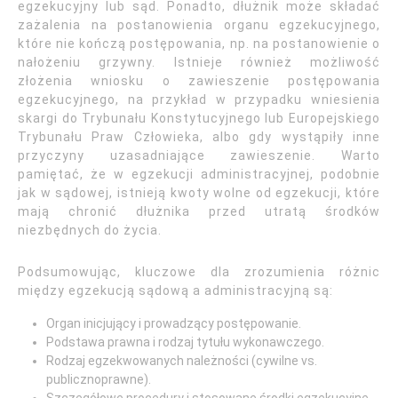
egzekucyjny lub sąd. Ponadto, dłużnik może składać
zażalenia na postanowienia organu egzekucyjnego,
które nie kończą postępowania, np. na postanowienie o
nałożeniu grzywny. Istnieje również możliwość
złożenia wniosku o zawieszenie postępowania
egzekucyjnego, na przykład w przypadku wniesienia
skargi do Trybunału Konstytucyjnego lub Europejskiego
Trybunału Praw Człowieka, albo gdy wystąpiły inne
przyczyny uzasadniające zawieszenie. Warto
pamiętać, że w egzekucji administracyjnej, podobnie
jak w sądowej, istnieją kwoty wolne od egzekucji, które
mają chronić dłużnika przed utratą środków
niezbędnych do życia.
Podsumowując, kluczowe dla zrozumienia różnic
między egzekucją sądową a administracyjną są:
Organ inicjujący i prowadzący postępowanie.
Podstawa prawna i rodzaj tytułu wykonawczego.
Rodzaj egzekwowanych należności (cywilne vs.
publicznoprawne).
Szczegółowe procedury i stosowane środki egzekucyjne.