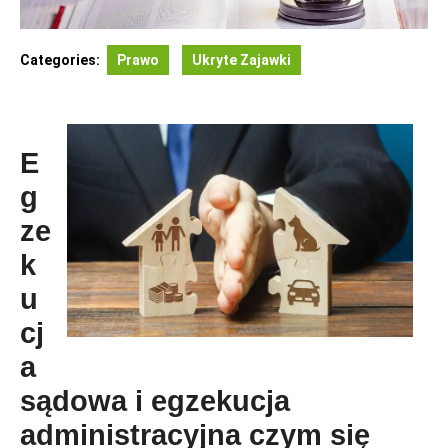
Categories:
Prawo
Ukryte Zajawki
E
g
ze
k
u
cj
a
sądowa i egzekucja
administracyjna czym się