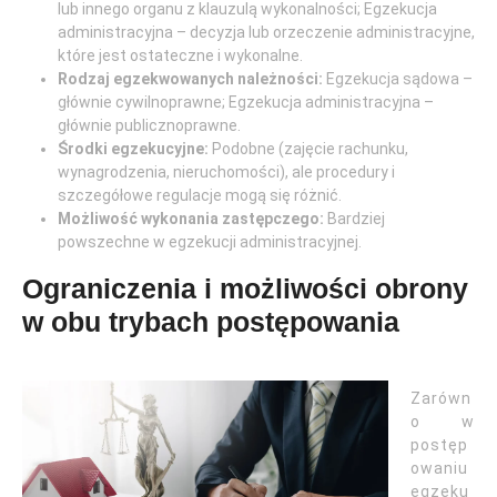
lub innego organu z klauzulą wykonalności; Egzekucja
administracyjna – decyzja lub orzeczenie administracyjne,
które jest ostateczne i wykonalne.
Rodzaj egzekwowanych należności:
Egzekucja sądowa –
głównie cywilnoprawne; Egzekucja administracyjna –
głównie publicznoprawne.
Środki egzekucyjne:
Podobne (zajęcie rachunku,
wynagrodzenia, nieruchomości), ale procedury i
szczegółowe regulacje mogą się różnić.
Możliwość wykonania zastępczego:
Bardziej
powszechne w egzekucji administracyjnej.
Ograniczenia i możliwości obrony
w obu trybach postępowania
Zarówn
o w
postęp
owaniu
egzeku