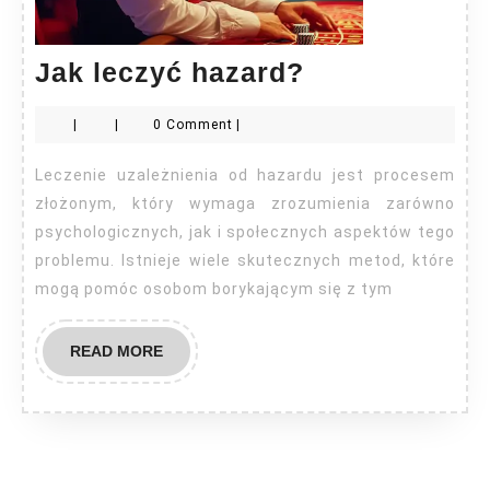
Jak
Jak leczyć hazard?
leczyć
|
|
0 Comment
|
hazard?
Leczenie uzależnienia od hazardu jest procesem
złożonym, który wymaga zrozumienia zarówno
psychologicznych, jak i społecznych aspektów tego
problemu. Istnieje wiele skutecznych metod, które
mogą pomóc osobom borykającym się z tym
READ
READ MORE
MORE