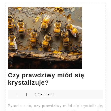
Czy prawdziwy miód się
Czy
krystalizuje?
prawdziwy
|
|
0 Comment
|
miód
się
Pytanie o to, czy prawdziwy miód się krystalizuje,