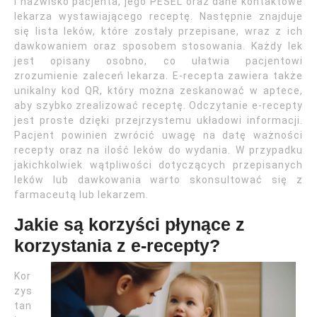
i nazwisko pacjenta, jego PESEL oraz dane kontaktowe
lekarza wystawiającego receptę. Następnie znajduje
się lista leków, które zostały przepisane, wraz z ich
dawkowaniem oraz sposobem stosowania. Każdy lek
jest opisany osobno, co ułatwia pacjentowi
zrozumienie zaleceń lekarza. E-recepta zawiera także
unikalny kod QR, który można zeskanować w aptece,
aby szybko zrealizować receptę. Odczytanie e-recepty
jest proste dzięki przejrzystemu układowi informacji.
Pacjent powinien zwrócić uwagę na datę ważności
recepty oraz na ilość leków do wydania. W przypadku
jakichkolwiek wątpliwości dotyczących przepisanych
leków lub dawkowania warto skonsultować się z
farmaceutą lub lekarzem.
Jakie są korzyści płynące z
korzystania z e-recepty?
Kor
zys
tan