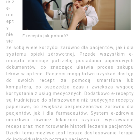
ie z
e-
rec
ept
y
nie
E recepta jak pobrać?
sie
ze sobą wiele korzyści zarówno dla pacjentów, jak i dla
systemu opieki zdrowotnej. Przede wszystkim e-
recepta eliminuje potrzebę posiadania papierowych
dokumentów, co znacząco ułatwia proces zakupu
leków w aptece. Pacjenci mogą łatwo uzyskać dostęp
do swoich recept za pomocą smartfona lub
komputera, co oszczędza czas i zwiększa wygodę
korzystania z usług medycznych. Dodatkowo e-recepty
są trudniejsze do sfałszowania niż tradycyjne recepty
papierowe, co zwiększa bezpieczeństwo zarówno dla
pacjentów, jak i dla farmaceutów. System e-zdrowia
umożliwia również lekarzom szybsze wystawianie
recept oraz monitorowanie historii leczenia pacjentów.
Dzięki temu możliwe jest lepsze dostosowanie terapii
do indywidualnych potrzeb pacjenta.