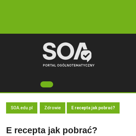
Skip
to
content
Open
Button
SOA.edu.pl
Zdrowie
E recepta jak pobrać?
E recepta jak pobrać?