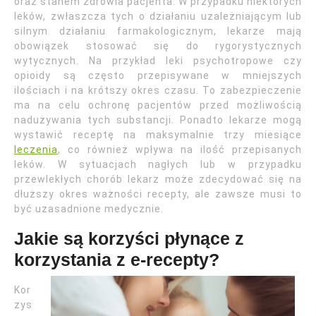
oraz stanem zdrowia pacjenta. W przypadku niektórych
leków, zwłaszcza tych o działaniu uzależniającym lub
silnym działaniu farmakologicznym, lekarze mają
obowiązek stosować się do rygorystycznych
wytycznych. Na przykład leki psychotropowe czy
opioidy są często przepisywane w mniejszych
ilościach i na krótszy okres czasu. To zabezpieczenie
ma na celu ochronę pacjentów przed możliwością
nadużywania tych substancji. Ponadto lekarze mogą
wystawić receptę na maksymalnie trzy miesiące
leczenia
, co również wpływa na ilość przepisanych
leków. W sytuacjach nagłych lub w przypadku
przewlekłych chorób lekarz może zdecydować się na
dłuższy okres ważności recepty, ale zawsze musi to
być uzasadnione medycznie.
Jakie są korzyści płynące z
korzystania z e-recepty?
Kor
zys