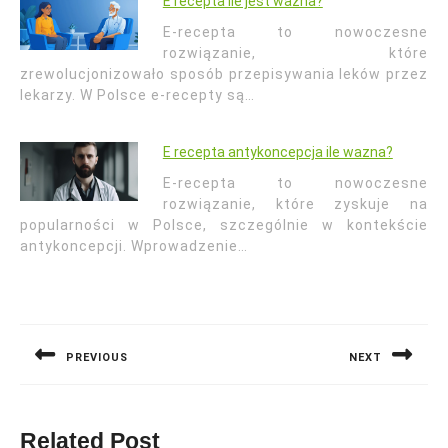
E recepta ile jest ważna?
E-recepta to nowoczesne
rozwiązanie, które
zrewolucjonizowało sposób przepisywania leków przez
lekarzy. W Polsce e-recepty są…
E recepta antykoncepcja ile wazna?
E-recepta to nowoczesne
rozwiązanie, które zyskuje na
popularności w Polsce, szczególnie w kontekście
antykoncepcji. Wprowadzenie…
Nawigacja
wpisu
PREVIOUS
NEXT
Previous
Next
post:
post:
Related Post