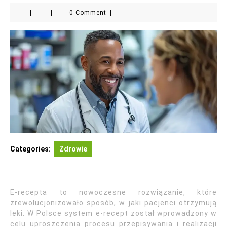
|
|
0 Comment
|
Categories:
Zdrowie
E-recepta to nowoczesne rozwiązanie, które
zrewolucjonizowało sposób, w jaki pacjenci otrzymują
leki. W Polsce system e-recept został wprowadzony w
celu uproszczenia procesu przepisywania i realizacji