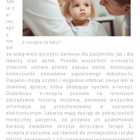
tan
ie z
e-
rec
ept
y
nie
E recepta ile leku?
sie
ze sobą wiele korzyści zarówno dla pacjentów, jak i dla
lekarzy oraz aptek. Przede wszystkim e-recepta
znacznie ułatwia proces zakupu leków, eliminując
konieczność posiadania papierowego dokumentu.
Pacjenci mogą szybko i wygodnie odebrać swoje leki w
dowolnej aptece, która obsługuje system e-recept.
Dodatkowo e-recepta pozwala na łatwiejsze
zarządzanie historią leczenia, ponieważ wszystkie
informacje są przechowywane w systemie
elektronicznym. Lekarze mają dostęp do pełnej historii
medycznej pacjenta, co pozwala im podejmować
bardziej świadome decyzje dotyczące terapii. E-
recepta przyczynia się również do zmniejszenia ryzyka
błędów związanych z odczytywaniem ręcznie pisanych