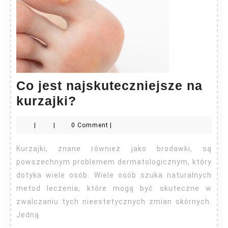
Co jest najskuteczniejsze na
Co
kurzajki?
jest
|
|
0 Comment
|
najskuteczniejsze
na
Kurzajki, znane również jako brodawki, są
kurzajki?
powszechnym problemem dermatologicznym, który
dotyka wiele osób. Wiele osób szuka naturalnych
metod leczenia, które mogą być skuteczne w
zwalczaniu tych nieestetycznych zmian skórnych.
Jedną