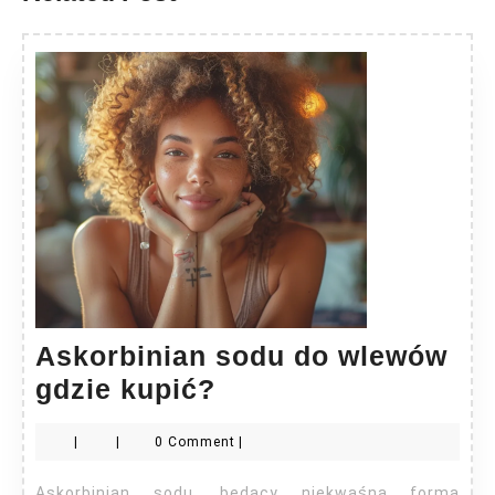
Askorbinian sodu do wlewów
Askorbinian
gdzie kupić?
sodu
|
|
0 Comment
|
do
wlewów
Askorbinian sodu, będący niekwaśną formą