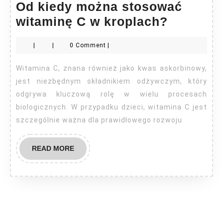
Od kiedy można stosować
Od
witaminę C w kroplach?
kiedy
|
|
0 Comment
|
można
stosowa
Witamina C, znana również jako kwas askorbinowy,
witamin
jest niezbędnym składnikiem odżywczym, który
C
odgrywa kluczową rolę w wielu procesach
biologicznych. W przypadku dzieci, witamina C jest
w
szczególnie ważna dla prawidłowego rozwoju
kroplac
READ
READ MORE
MORE