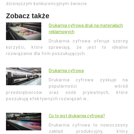
dzisiejszym konkurencyjnym świecie.
Zobacz także
Drukarnia cyfrowa druk na materiałach
reklamowych
Drukarnia cyfrowa oferuje szereg
korzyści, które sprawiają, że jest to idealne
rozwiązanie dla firm poszukujących…
Drukarnia cyfrowa
Drukarnia cyfrowa zyskuje na
popularności wśród
przedsiębiorców oraz osób prywatnych, które
poszukują efektywnych rozwiązań w…
Co to jest drukarnia cyfrowa?
Drukarnia cyfrowa to nowoczesny
zakład produkcyjny, który