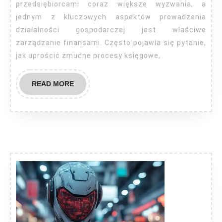
polega?
przedsiębiorcami coraz większe wyzwania, a
jednym z kluczowych aspektów prowadzenia
działalności gospodarczej jest właściwe
zarządzanie finansami. Często pojawia się pytanie,
jak uprościć żmudne procesy księgowe,
READ
READ MORE
MORE