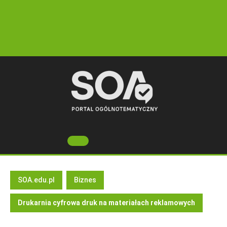
Skip
to
content
Open
Button
SOA.edu.pl
Biznes
Drukarnia cyfrowa druk na materiałach reklamowych