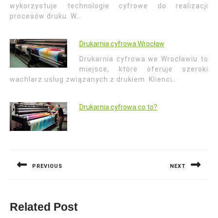
wykorzystuje technologie cyfrowe do realizacji
procesów druku. W…
Drukarnia cyfrowa Wrocław
Drukarnia cyfrowa we Wrocławiu to
miejsce, które oferuje szeroki
wachlarz usług związanych z drukiem. Klienci…
Drukarnia cyfrowa co to?
Nawigacja
wpisu
PREVIOUS
NEXT
Previous
Next
post:
post:
Related Post