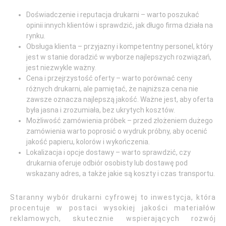
Doświadczenie i reputacja drukarni – warto poszukać
opinii innych klientów i sprawdzić, jak długo firma działa na
rynku.
Obsługa klienta – przyjazny i kompetentny personel, który
jest w stanie doradzić w wyborze najlepszych rozwiązań,
jest niezwykle ważny.
Cena i przejrzystość oferty – warto porównać ceny
różnych drukarni, ale pamiętać, że najniższa cena nie
zawsze oznacza najlepszą jakość. Ważne jest, aby oferta
była jasna i zrozumiała, bez ukrytych kosztów.
Możliwość zamówienia próbek – przed złożeniem dużego
zamówienia warto poprosić o wydruk próbny, aby ocenić
jakość papieru, kolorów i wykończenia.
Lokalizacja i opcje dostawy – warto sprawdzić, czy
drukarnia oferuje odbiór osobisty lub dostawę pod
wskazany adres, a także jakie są koszty i czas transportu.
Staranny wybór drukarni cyfrowej to inwestycja, która
procentuje w postaci wysokiej jakości materiałów
reklamowych, skutecznie wspierających rozwój