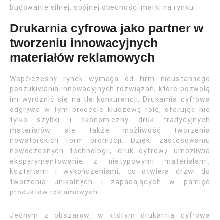
budowanie silnej, spójnej obecności marki na rynku.
Drukarnia cyfrowa jako partner w
tworzeniu innowacyjnych
materiałów reklamowych
Współczesny rynek wymaga od firm nieustannego
poszukiwania innowacyjnych rozwiązań, które pozwolą
im wyróżnić się na tle konkurencji. Drukarnia cyfrowa
odgrywa w tym procesie kluczową rolę, oferując nie
tylko szybki i ekonomiczny druk tradycyjnych
materiałów, ale także możliwość tworzenia
nowatorskich form promocji. Dzięki zastosowaniu
nowoczesnych technologii, druk cyfrowy umożliwia
eksperymentowanie z nietypowymi materiałami,
kształtami i wykończeniami, co otwiera drzwi do
tworzenia unikalnych i zapadających w pamięć
produktów reklamowych.
Jednym z obszarów, w którym drukarnia cyfrowa