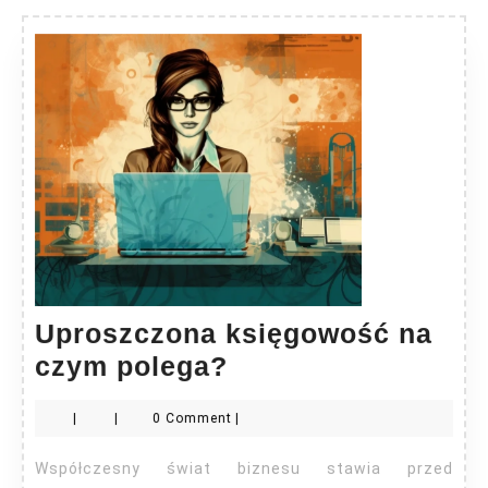
Uproszczona księgowość na
Uproszczona
czym polega?
księgowość
|
|
0 Comment
|
na
czym
Współczesny świat biznesu stawia przed