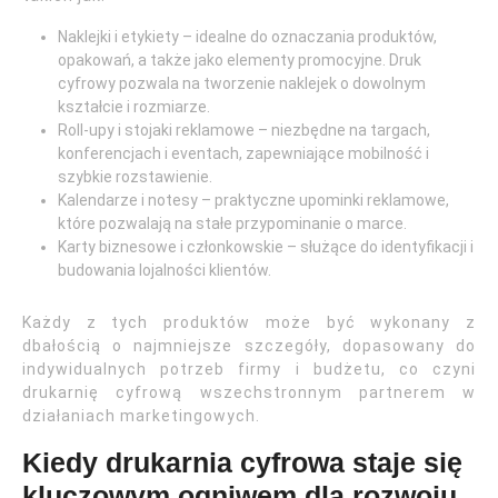
Naklejki i etykiety – idealne do oznaczania produktów,
opakowań, a także jako elementy promocyjne. Druk
cyfrowy pozwala na tworzenie naklejek o dowolnym
kształcie i rozmiarze.
Roll-upy i stojaki reklamowe – niezbędne na targach,
konferencjach i eventach, zapewniające mobilność i
szybkie rozstawienie.
Kalendarze i notesy – praktyczne upominki reklamowe,
które pozwalają na stałe przypominanie o marce.
Karty biznesowe i członkowskie – służące do identyfikacji i
budowania lojalności klientów.
Każdy z tych produktów może być wykonany z
dbałością o najmniejsze szczegóły, dopasowany do
indywidualnych potrzeb firmy i budżetu, co czyni
drukarnię cyfrową wszechstronnym partnerem w
działaniach marketingowych.
Kiedy drukarnia cyfrowa staje się
kluczowym ogniwem dla rozwoju