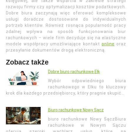
księgowej, ale także wsparcia w zakresie strategii
rozwoju firmy czy optymalizacji kosztów podatkowych.
Dobre biura zaczynają więc oferować kompleksowe
usługi doradcze dostosowane do indywidualnych
potrzeb klientów. Również rosnąca popularność pracy
zdalnej wpływa na sposób funkcjonowania biur
rachunkowych – wiele firm decyduje się na elastyczne
modele współpracy umożliwiające kontakt
online
oraz
przesyłanie dokumentów drogą elektroniczną.
Zobacz także
Dobre biuro rachunkowe Ełk
Wybór odpowiedniego biura
rachunkowego w Ełku to kluczowy
krok dla każdego przedsiębiorcy, który pragnie skupić…
Biuro rachunkowe Nowy Sącz
biuro rachunkowe Nowy SączBiura
rachunkowe w Nowym Sączu
oferują szeroki wachlarz usług, które są