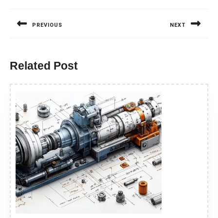
Nawigacja
wpisu
PREVIOUS
NEXT
Previous
Next
post:
post:
Related Post