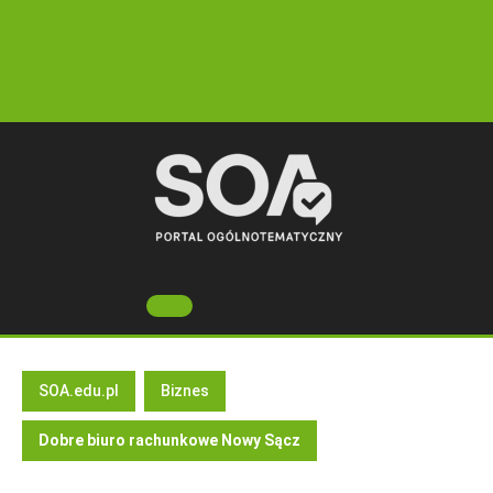
Skip
to
content
Open
Button
SOA.edu.pl
Biznes
Dobre biuro rachunkowe Nowy Sącz