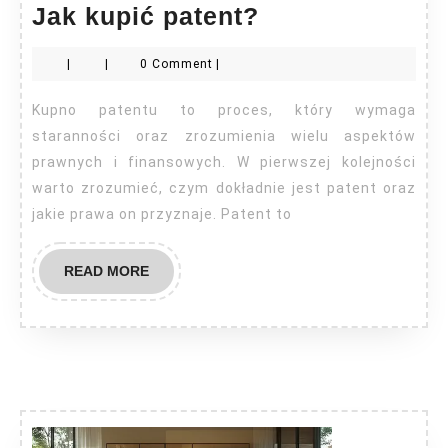
Jak
Jak kupić patent?
kupić
|
|
0 Comment
|
patent?
Kupno patentu to proces, który wymaga
staranności oraz zrozumienia wielu aspektów
prawnych i finansowych. W pierwszej kolejności
warto zrozumieć, czym dokładnie jest patent oraz
jakie prawa on przyznaje. Patent to
READ
READ MORE
MORE