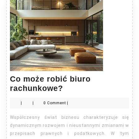
Co może robić biuro
Co
rachunkowe?
może
|
|
0 Comment
|
robić
biuro
Współczesny świat biznesu charakteryzuje się
rachunkowe?
dynamicznym rozwojem i nieustannymi zmianami w
przepisach prawnych i podatkowych. W tym