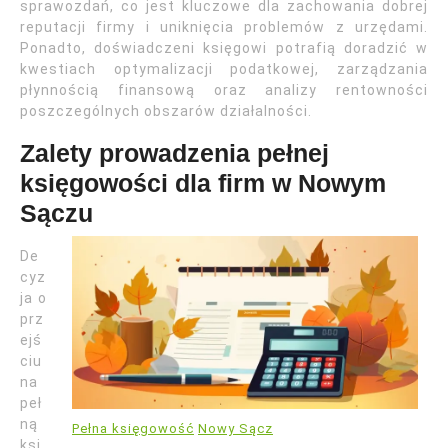
sprawozdań, co jest kluczowe dla zachowania dobrej
reputacji firmy i uniknięcia problemów z urzędami.
Ponadto, doświadczeni księgowi potrafią doradzić w
kwestiach optymalizacji podatkowej, zarządzania
płynnością finansową oraz analizy rentowności
poszczególnych obszarów działalności.
Zalety prowadzenia pełnej
księgowości dla firm w Nowym
Sączu
De
cyz
ja o
prz
ejś
ciu
na
peł
ną
Pełna księgowość
Nowy Sącz
ksi