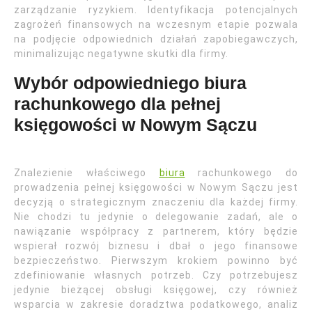
zarządzanie ryzykiem. Identyfikacja potencjalnych
zagrożeń finansowych na wczesnym etapie pozwala
na podjęcie odpowiednich działań zapobiegawczych,
minimalizując negatywne skutki dla firmy.
Wybór odpowiedniego biura
rachunkowego dla pełnej
księgowości w Nowym Sączu
Znalezienie właściwego
biura
rachunkowego do
prowadzenia pełnej księgowości w Nowym Sączu jest
decyzją o strategicznym znaczeniu dla każdej firmy.
Nie chodzi tu jedynie o delegowanie zadań, ale o
nawiązanie współpracy z partnerem, który będzie
wspierał rozwój biznesu i dbał o jego finansowe
bezpieczeństwo. Pierwszym krokiem powinno być
zdefiniowanie własnych potrzeb. Czy potrzebujesz
jedynie bieżącej obsługi księgowej, czy również
wsparcia w zakresie doradztwa podatkowego, analiz