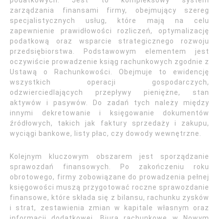
podatkowych. Jest to kompleksowy system
zarządzania finansami firmy, obejmujący szereg
specjalistycznych usług, które mają na celu
zapewnienie prawidłowości rozliczeń, optymalizację
podatkową oraz wsparcie strategicznego rozwoju
przedsiębiorstwa. Podstawowym elementem jest
oczywiście prowadzenie ksiąg rachunkowych zgodnie z
Ustawą o Rachunkowości. Obejmuje to ewidencję
wszystkich operacji gospodarczych,
odzwierciedlających przepływy pieniężne, stan
aktywów i pasywów. Do zadań tych należy między
innymi dekretowanie i księgowanie dokumentów
źródłowych, takich jak faktury sprzedaży i zakupu,
wyciągi bankowe, listy płac, czy dowody wewnętrzne.
Kolejnym kluczowym obszarem jest sporządzanie
sprawozdań finansowych. Po zakończeniu roku
obrotowego, firmy zobowiązane do prowadzenia pełnej
księgowości muszą przygotować roczne sprawozdanie
finansowe, które składa się z bilansu, rachunku zysków
i strat, zestawienia zmian w kapitale własnym oraz
informacji dodatkowej. Biura rachunkowe w Nowym