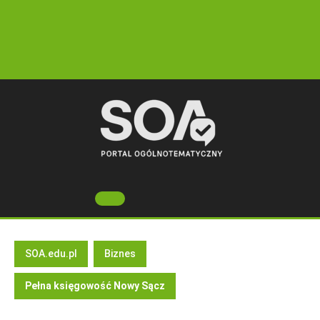
Skip
to
content
Open
Button
SOA.edu.pl
Biznes
Pełna księgowość Nowy Sącz