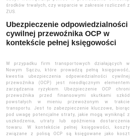
środków trwałych, czy wsparcie w zakresie rozliczeń z
ZUS.
Ubezpieczenie odpowiedzialności
cywilnej przewoźnika OCP w
kontekście pełnej księgowości
W przypadku firm transportowych działających w
Nowym Sączu, które prowadzą pełną księgowość,
kwestia ubezpieczenia odpowiedzialności cywilnej
przewoźnika (OCP) jest nieodłącznym elementem
zarządzania ryzykiem. Ubezpieczenie OCP chroni
przewoźnika przed finansowymi skutkami szkód
powstałych w mieniu przewożonym w trakcie
transportu. Jest to zabezpieczenie kluczowe, biorąc
pod uwagę potencjalne straty, jakie mogą wyniknąć z
uszkodzenia, utraty lub opóźnienia dostarczenia
towaru. W kontekście pełnej księgowości, koszty
związane z polisą OCP są księgowane jako koszt