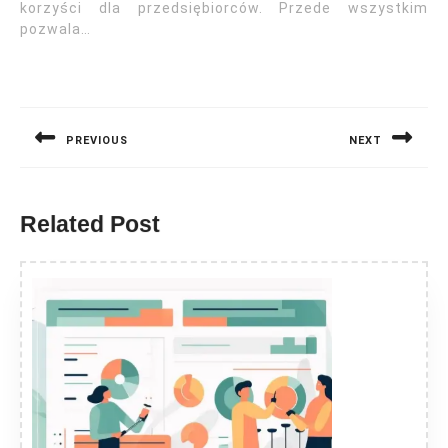
korzyści dla przedsiębiorców. Przede wszystkim
pozwala…
Nawigacja
wpisu
PREVIOUS
NEXT
Previous
Next
post:
post:
Related Post