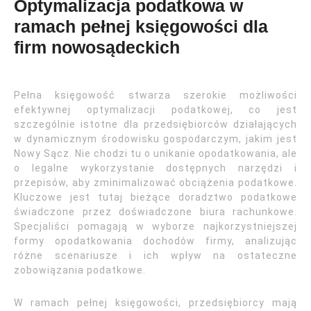
Optymalizacja podatkowa w
ramach pełnej księgowości dla
firm nowosądeckich
Pełna księgowość stwarza szerokie możliwości
efektywnej optymalizacji podatkowej, co jest
szczególnie istotne dla przedsiębiorców działających
w dynamicznym środowisku gospodarczym, jakim jest
Nowy Sącz. Nie chodzi tu o unikanie opodatkowania, ale
o legalne wykorzystanie dostępnych narzędzi i
przepisów, aby zminimalizować obciążenia podatkowe.
Kluczowe jest tutaj bieżące doradztwo podatkowe
świadczone przez doświadczone biura rachunkowe.
Specjaliści pomagają w wyborze najkorzystniejszej
formy opodatkowania dochodów firmy, analizując
różne scenariusze i ich wpływ na ostateczne
zobowiązania podatkowe.
W ramach pełnej księgowości, przedsiębiorcy mają