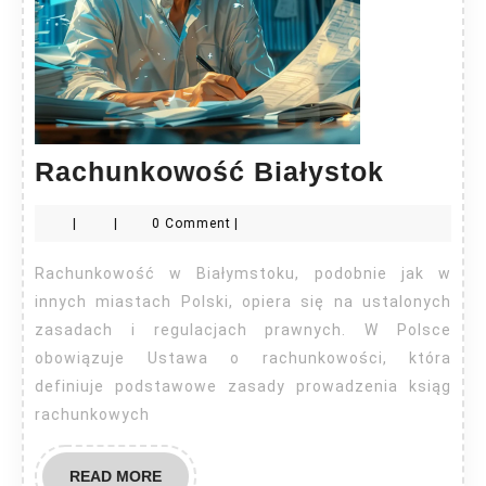
Rachu
Rachunkowość Białystok
Białyst
|
|
0 Comment
|
Rachunkowość w Białymstoku, podobnie jak w
innych miastach Polski, opiera się na ustalonych
zasadach i regulacjach prawnych. W Polsce
obowiązuje Ustawa o rachunkowości, która
definiuje podstawowe zasady prowadzenia ksiąg
rachunkowych
READ
READ MORE