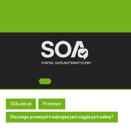
Skip
to
content
Open
Button
SOA.edu.pl
Przemysł
Dlaczego przemysł tradycyjny jest ciągle potrzebny?