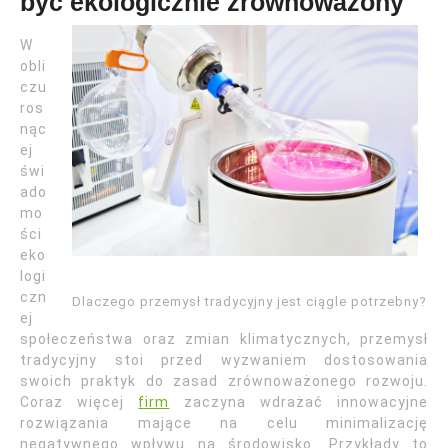
być ekologicznie zrównoważony
W
obli
czu
ros
nąc
ej
świ
ado
mo
ści
eko
logi
czn
Dlaczego przemysł tradycyjny jest ciągle potrzebny?
ej
społeczeństwa oraz zmian klimatycznych, przemysł
tradycyjny stoi przed wyzwaniem dostosowania
swoich praktyk do zasad zrównoważonego rozwoju.
Coraz więcej
firm
zaczyna wdrażać innowacyjne
rozwiązania mające na celu minimalizację
negatywnego wpływu na środowisko. Przykłady to