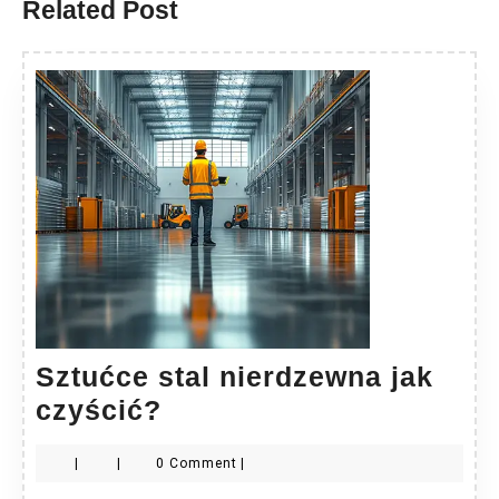
Related Post
Sztućce stal nierdzewna jak
Sztućce
czyścić?
stal
|
|
0 Comment
|
nierdzewna