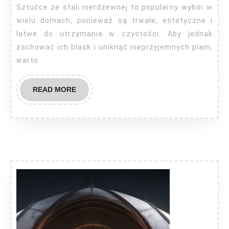
jak
Sztućce ze stali nierdzewnej to popularny wybór w
czyścić?
wielu domach, ponieważ są trwałe, estetyczne i
łatwe do utrzymania w czystości. Aby jednak
zachować ich blask i uniknąć nieprzyjemnych plam,
warto
READ
READ MORE
MORE