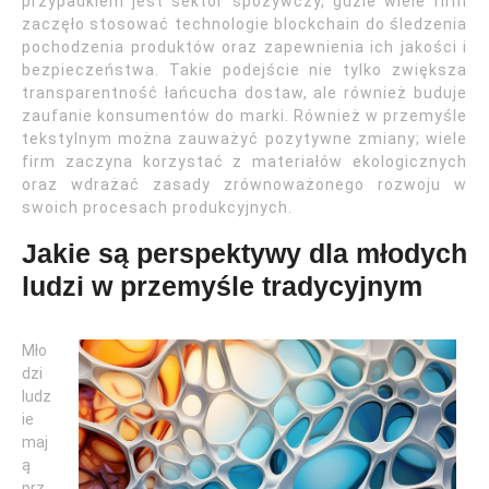
przypadkiem jest sektor spożywczy, gdzie wiele firm
zaczęło stosować technologie blockchain do śledzenia
pochodzenia produktów oraz zapewnienia ich jakości i
bezpieczeństwa. Takie podejście nie tylko zwiększa
transparentność łańcucha dostaw, ale również buduje
zaufanie konsumentów do marki. Również w przemyśle
tekstylnym można zauważyć pozytywne zmiany; wiele
firm zaczyna korzystać z materiałów ekologicznych
oraz wdrażać zasady zrównoważonego rozwoju w
swoich procesach produkcyjnych.
Jakie są perspektywy dla młodych
ludzi w przemyśle tradycyjnym
Mło
dzi
ludz
ie
maj
ą
prz