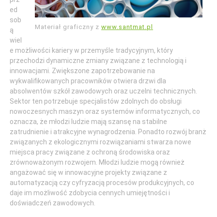
ed
sob
Materiał graficzny z
www.santmat.pl
ą
wiel
e możliwości kariery w przemyśle tradycyjnym, który
przechodzi dynamiczne zmiany związane z technologią i
innowacjami. Zwiększone zapotrzebowanie na
wykwalifikowanych pracowników otwiera drzwi dla
absolwentów szkół zawodowych oraz uczelni technicznych.
Sektor ten potrzebuje specjalistów zdolnych do obsługi
nowoczesnych maszyn oraz systemów informatycznych, co
oznacza, że młodzi ludzie mają szansę na stabilne
zatrudnienie i atrakcyjne wynagrodzenia. Ponadto rozwój branż
związanych z ekologicznymi rozwiązaniami stwarza nowe
miejsca pracy związane z ochroną środowiska oraz
zrównoważonym rozwojem. Młodzi ludzie mogą również
angażować się w innowacyjne projekty związane z
automatyzacją czy cyfryzacją procesów produkcyjnych, co
daje im możliwość zdobycia cennych umiejętności i
doświadczeń zawodowych.