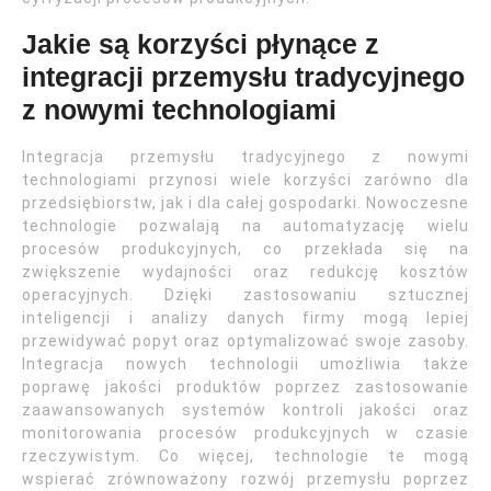
Jakie są korzyści płynące z
integracji przemysłu tradycyjnego
z nowymi technologiami
Integracja przemysłu tradycyjnego z nowymi
technologiami przynosi wiele korzyści zarówno dla
przedsiębiorstw, jak i dla całej gospodarki. Nowoczesne
technologie pozwalają na automatyzację wielu
procesów produkcyjnych, co przekłada się na
zwiększenie wydajności oraz redukcję kosztów
operacyjnych. Dzięki zastosowaniu sztucznej
inteligencji i analizy danych firmy mogą lepiej
przewidywać popyt oraz optymalizować swoje zasoby.
Integracja nowych technologii umożliwia także
poprawę jakości produktów poprzez zastosowanie
zaawansowanych systemów kontroli jakości oraz
monitorowania procesów produkcyjnych w czasie
rzeczywistym. Co więcej, technologie te mogą
wspierać zrównoważony rozwój przemysłu poprzez