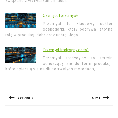
związane z wytwarzaniem dóbr…
Czym jest przemysł?
Przemysł to kluczowy sektor
gospodarki, który odgrywa istotną
rolę w produkcji dóbr oraz usług. Jego…
Przemysł tradycyjny co to?
Przemysł tradycyjny to termin
odnoszący się do form produkcji,
które opierają się na długotrwałych metodach,…
Nawigacja
wpisu
PREVIOUS
NEXT
Previous
Next
post:
post: