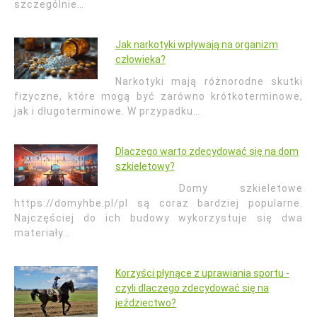
szczególnie…
Jak narkotyki wpływają na organizm
człowieka?
Narkotyki mają różnorodne skutki
fizyczne, które mogą być zarówno krótkoterminowe,
jak i długoterminowe. W przypadku…
Dlaczego warto zdecydować się na dom
szkieletowy?
Domy szkieletowe
https://domyhbe.pl/pl są coraz bardziej popularne.
Najczęściej do ich budowy wykorzystuje się dwa
materiały…
Korzyści płynące z uprawiania sportu -
czyli dlaczego zdecydować się na
jeździectwo?