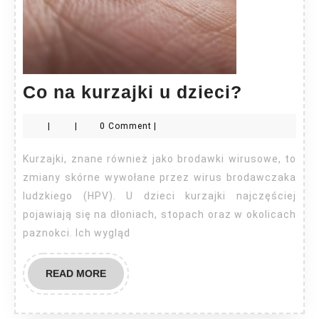
Co
Co na kurzajki u dzieci?
na
|
|
0 Comment
|
kurzajki
u
Kurzajki, znane również jako brodawki wirusowe, to
dzieci?
zmiany skórne wywołane przez wirus brodawczaka
ludzkiego (HPV). U dzieci kurzajki najczęściej
pojawiają się na dłoniach, stopach oraz w okolicach
paznokci. Ich wygląd
READ
READ MORE
MORE