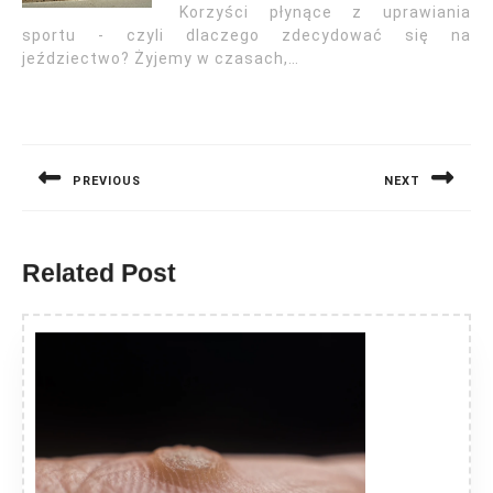
Korzyści płynące z uprawiania
sportu - czyli dlaczego zdecydować się na
jeździectwo? Żyjemy w czasach,…
Nawigacja
wpisu
PREVIOUS
NEXT
Previous
Next
post:
post:
Related Post