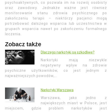
psychoaktywnych, co pozwala im na rozwój osobisty
oraz zawodowy. Jednakże ważne jest również
monitorowanie stanu zdrowia psychicznego po
zakończeniu terapii – niektórzy pacjenci mogą
potrzebować dalszego wsparcia lub uczestnictwa w
grupach wsparcia nawet po zakończeniu formalnego
leczenia.
Zobacz także
Dlaczego narkotyki są szkodliwe?
Narkotyki mają niezwykle
negatywny wpływ na zdrowie
psychiczne użytkowników, co jest jednym z
najważniejszych powodów,…
Narkotyki Warszawa
Warszawa, jako jedno z
największych miast w Polsce, jest
miejscem, gdzie problem narkotyków jest