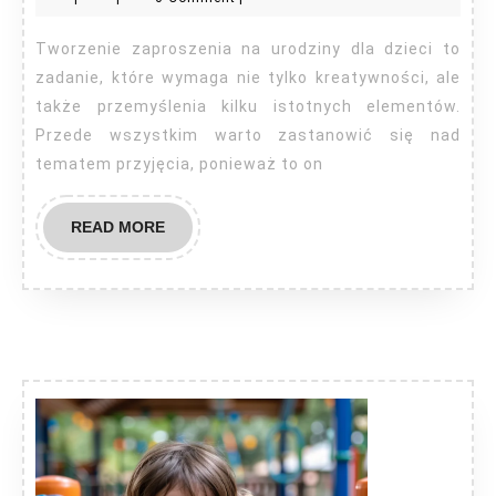
zaproszenie
na
Tworzenie zaproszenia na urodziny dla dzieci to
urodziny
zadanie, które wymaga nie tylko kreatywności, ale
dla
także przemyślenia kilku istotnych elementów.
Przede wszystkim warto zastanowić się nad
dzieci?
tematem przyjęcia, ponieważ to on
READ
READ MORE
MORE