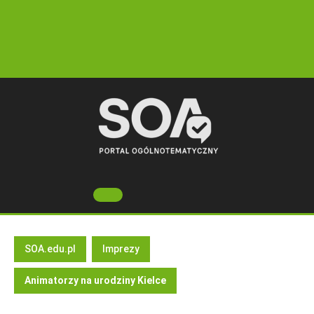
Skip
to
content
Open
Button
SOA.edu.pl
Imprezy
Animatorzy na urodziny Kielce