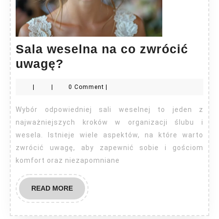
Sala weselna na co zwrócić
Sala
uwagę?
weselna
|
|
0 Comment
|
na
co
Wybór odpowiedniej sali weselnej to jeden z
zwrócić
najważniejszych kroków w organizacji ślubu i
uwagę?
wesela. Istnieje wiele aspektów, na które warto
zwrócić uwagę, aby zapewnić sobie i gościom
komfort oraz niezapomniane
READ
READ MORE
MORE