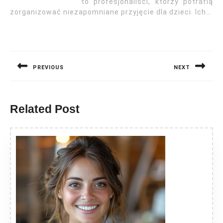
to profesjonaliści, którzy potrafią
zorganizować niezapomniane przyjęcie dla dzieci. Ich…
Nawigacja
wpisu
PREVIOUS
NEXT
Previous
Next
post:
post:
Related Post