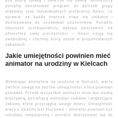
pod dobrą opieką i świetnie się bawią. Animatorzy
potrafią dostosować program do potrzeb grupy
wiekowej oraz indywidualnych preferencji dzieci, co
sprawia, że każda impreza staje się unikalna i
dostosowana do oczekiwań uczestników. Ponadto
obecność profesjonalisty wpływa pozytywnie na
atmosferę całej uroczystości – dzieci czują się
swobodniej i chętniej biorą udział w proponowanych
zabawach.
Jakie umiejętności powinien mieć
animator na urodziny w Kielcach
Wybierając animatora na urodziny w Kielcach, warto
zwrócić uwagę na zestaw umiejętności, które powinien
posiadać. Przede wszystkim animator musi być osobą
kreatywną, potrafiącą wymyślać ciekawe i angażujące
zabawy, które przyciągną uwagę dzieci. Umiejętność
pracy z dziećmi jest kluczowa – animator powinien być
cierpliwy, empatyczny i potrafić dostosować się do