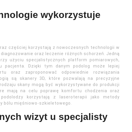
hnologie wykorzystuje
oraz częściej korzystają z nowoczesnych technologii w
e diagnozowanie oraz leczenie różnych schorzeń. Jedną
rzy użyciu specjalistycznych platform pomiarowych,
du pacjenta. Dzięki tym danym podolog może lepiej
rtu oraz zaproponować odpowiednie rozwiązania
ogią są skanery 3D, które pozwalają na precyzyjne
 rodzaju skany mogą być wykorzystywane do produkcji
tóre mają na celu poprawę komfortu chodzenia oraz
podolodzy korzystają z laseroterapii jako metody
y bólu mięśniowo-szkieletowego.
rnych wizyt u specjalisty