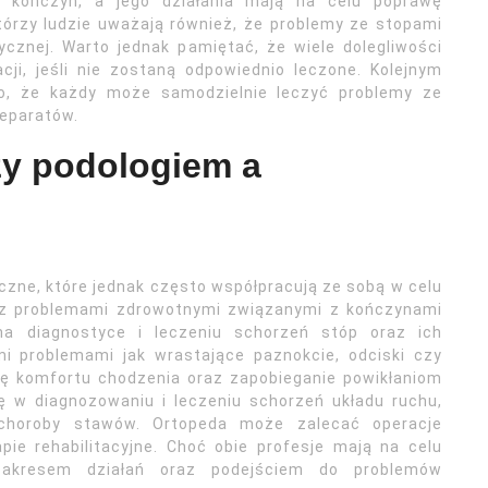
h kończyn, a jego działania mają na celu poprawę
tórzy ludzie uważają również, że problemy ze stopami
cznej. Warto jednak pamiętać, że wiele dolegliwości
ji, jeśli nie zostaną odpowiednio leczone. Kolejnym
, że każdy może samodzielnie leczyć problemy ze
eparatów.
zy podologiem a
zne, które jednak często współpracują ze sobą w celu
 z problemami zdrowotnymi związanymi z kończynami
 na diagnostyce i leczeniu schorzeń stóp oraz ich
imi problemami jak wrastające paznokcie, odciski czy
wę komfortu chodzenia oraz zapobieganie powikłaniom
ię w diagnozowaniu i leczeniu schorzeń układu ruchu,
 choroby stawów. Ortopeda może zalecać operacje
pie rehabilitacyjne. Choć obie profesje mają na celu
zakresem działań oraz podejściem do problemów