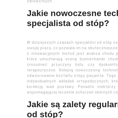
zdrowotnych.
Jakie nowoczesne tec
specjalista od stóp?
W dzisiejszych czasach specjaliści od stóp c
swojej pracy, co pozwala im na skuteczniejsz
z innowacyjnych metod jest analiza chodu p
które umożliwiają ocenę biomechaniki cho
zrozumieć przyczyny bólu czy dyskomfo
terapeutyczne. Kolejną nowoczesną technol
odwzorowanie kształtu stopy pacjenta. Tego
indywidualnych wkładek ortopedycznych, k
korekcję wad postawy. Ponadto niektórzy 
wspomagającej leczenie schorzeń skórnych cz
Jakie są zalety regula
od stóp?