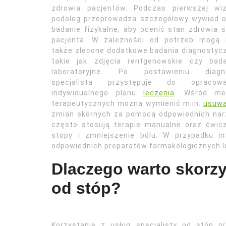
zdrowia pacjentów. Podczas pierwszej wiz
podolog przeprowadza szczegółowy wywiad o
badanie fizykalne, aby ocenić stan zdrowia 
pacjenta. W zależności od potrzeb mogą 
także zlecone dodatkowe badania diagnostyc
takie jak zdjęcia rentgenowskie czy bada
laboratoryjne. Po postawieniu diagn
specjalista przystępuje do opracowa
indywidualnego planu
leczenia
. Wśród me
terapeutycznych można wymienić m.in.
usuwa
zmian skórnych za pomocą odpowiednich narz
często stosują terapie manualne oraz ćwicz
stopy i zmniejszenie bólu. W przypadku in
odpowiednich preparatów farmakologicznych l
Dlaczego warto skorzy
od stóp?
Korzystanie z usług specjalisty od stóp p