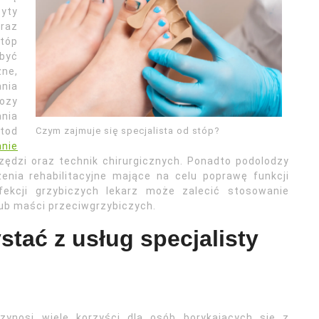
yty
raz
stóp
być
zne,
nia
ozy
nia
Czym zajmuje się specjalista od stóp?
tod
nie
ędzi oraz technik chirurgicznych. Ponadto podolodzy
enia rehabilitacyjne mające na celu poprawę funkcji
fekcji grzybiczych lekarz może zalecić stosowanie
ub maści przeciwgrzybiczych.
stać z usług specjalisty
rzynosi wiele korzyści dla osób borykających się z