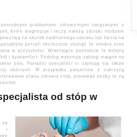
różnorodnymi problemami zdrowotnymi związanymi z
ń, które diagnozuje i leczy, należą odciski, modzele
 powstają na skutek nadmiernego nacisku lub tarcia na
Specjalista potrafi skutecznie usunąć te zmiany oraz
ania w przyszłości. Wrastające paznokcie to kolejny
ól i dyskomfort. Podolog wykonuje zabiegi mające na
enie bólu. Ponadto specjaliści ci zajmują się także
kcji skórnych. W przypadku pacjentów z cukrzycą
nitorowanie stanu zdrowia stóp, ponieważ osoby te są
rowotne.
specjalista od stóp w
 są
e i
awę