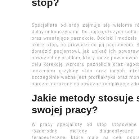
stóp?
Specjalista od stóp zajmuje się wieloma 
dolnymi kończynami. Do najczęstszych schorze
oraz wrastające paznokcie. Odciski i modzele
skórę stóp, co prowadzi do jej pogrubienia. 
doradzić pacjentowi, jak unikać ich powstaw
powszechny problem, który może powodować b
celu korekcję wzrostu paznokcia oraz łagodz
leczeniem grzybicy stóp oraz innych infe
szczególnie ważna jest profilaktyka oraz mo
bardziej narażone na poważne komplikacje zd
Jakie metody stosuje 
swojej pracy?
W pracy specjalisty od stóp stosowane
różnorodne metody diagnostyczn
terapeutyczne, które mają na celu popr