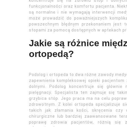
koncentruje się na zdrowiu stóp i dolnyc
funkcjonalności oraz komfortu pacjenta. Niek
są normalne i nie wymagają interwencji medy
może prowadzić do poważniejszych komplikac
powszechnym błędnym przekonaniem jest to
stopami za pomocą dostępnych w aptekach pr
Jakie są różnice międ
ortopedą?
Podolog i ortopeda to dwa różne zawody medyc
zapewnienia kompleksowej opieki pacjentom
dolnymi. Podolog koncentruje się głównie
pielęgnacji. Specjalista ten zajmuje się tak
grzybica stóp. Jego praca ma na celu popra
zdrowotnym. Z kolei ortopeda specjalizuje s
takich jak złamania kości, skręcenia czy
chirurgiczne lub bardziej zaawansowane tera
poprawę zdrowia pacjentów, różnią się 