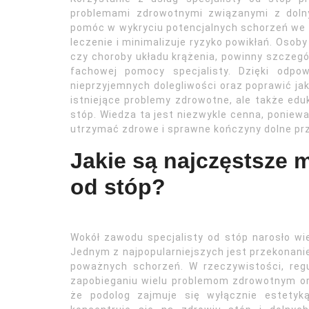
problemami zdrowotnymi związanymi z doln
pomóc w wykryciu potencjalnych schorzeń we
leczenie i minimalizuje ryzyko powikłań. Osoby
czy choroby układu krążenia, powinny szczegó
fachowej pomocy specjalisty. Dzięki odpow
nieprzyjemnych dolegliwości oraz poprawić jako
istniejące problemy zdrowotne, ale także eduk
stóp. Wiedza ta jest niezwykle cenna, ponie
utrzymać zdrowe i sprawne kończyny dolne pr
Jakie są najczęstsze m
od stóp?
Wokół zawodu specjalisty od stóp narosło w
Jednym z najpopularniejszych jest przekonanie
poważnych schorzeń. W rzeczywistości, reg
zapobieganiu wielu problemom zdrowotnym or
że podolog zajmuje się wyłącznie estetyką