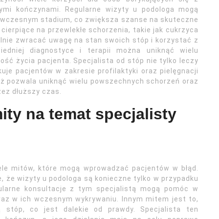
ymi kończynami. Regularne wizyty u podologa mogą
 wczesnym stadium, co zwiększa szanse na skuteczne
 cierpiące na przewlekłe schorzenia, takie jak cukrzyca
lnie zwracać uwagę na stan swoich stóp i korzystać z
iedniej diagnostyce i terapii można uniknąć wielu
ść życia pacjenta. Specjalista od stóp nie tylko leczy
uje pacjentów w zakresie profilaktyki oraz pielęgnacji
waż pozwala uniknąć wielu powszechnych schorzeń oraz
zez dłuższy czas.
ity na temat specjalisty
iele mitów, które mogą wprowadzać pacjentów w błąd.
, że wizyty u podologa są konieczne tylko w przypadku
ularne konsultacje z tym specjalistą mogą pomóc w
az w ich wczesnym wykrywaniu. Innym mitem jest to,
 stóp, co jest dalekie od prawdy. Specjalista ten