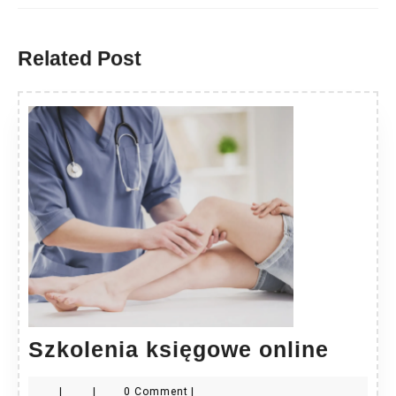
Previous
Next
post:
post:
Related Post
Szkol
Szkolenia księgowe online
księg
|
|
0 Comment
|