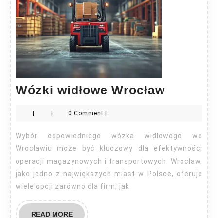
Wózki
Wózki widłowe Wrocław
widłowe
|
|
0 Comment
|
Wrocław
Wybór odpowiedniego wózka widłowego we
Wrocławiu może być kluczowy dla efektywności
operacji magazynowych i transportowych. Wrocław,
jako jedno z największych miast w Polsce, oferuje
wiele opcji zarówno dla firm, jak
READ
READ MORE