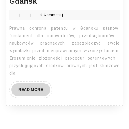
Prawna
Gdańsk
ochrona
|
|
0 Comment
|
patentu
Gdańsk
Prawna ochrona patentu w Gdańsku stanowi
fundament dla innowatorów, przedsiębiorców i
naukowców pragnących zabezpieczyć swoje
wynalazki przed nieuprawnionym wykorzystaniem.
Zrozumienie złożoności procedur patentowych i
przysługujących środków prawnych jest kluczowe
dla
READ
READ MORE
MORE