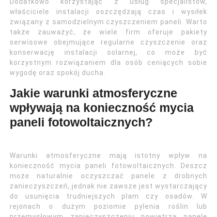
Dodatkowo korzystając z usług specjalistów,
właściciele instalacji oszczędzają czas i wysiłek
związany z samodzielnym czyszczeniem paneli. Warto
także zauważyć, że wiele firm oferuje pakiety
serwisowe obejmujące regularne czyszczenie oraz
konserwację instalacji solarnej, co może być
korzystnym rozwiązaniem dla osób ceniących sobie
wygodę oraz spokój ducha.
Jakie warunki atmosferyczne
wpływają na konieczność mycia
paneli fotowoltaicznych?
Warunki atmosferyczne mają istotny wpływ na
konieczność mycia paneli fotowoltaicznych. Deszcz
może naturalnie oczyszczać panele z drobnych
zanieczyszczeń, jednak nie zawsze jest wystarczający
do usunięcia trudniejszych plam czy osadów. W
rejonach o dużym poziomie pylenia roślin lub
przemysłowym zanieczyszczeniu powietrza panele