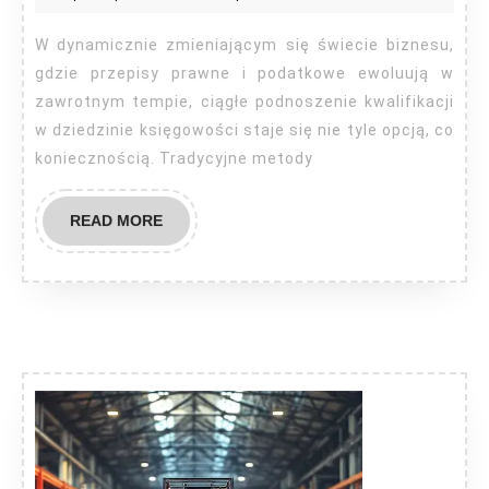
onlin
W dynamicznie zmieniającym się świecie biznesu,
gdzie przepisy prawne i podatkowe ewoluują w
zawrotnym tempie, ciągłe podnoszenie kwalifikacji
w dziedzinie księgowości staje się nie tyle opcją, co
koniecznością. Tradycyjne metody
READ
READ MORE
MORE