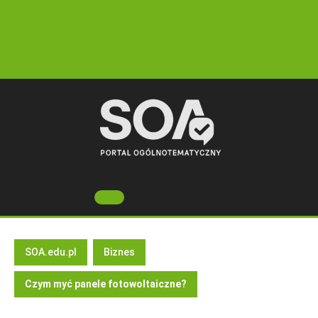
Skip
to
content
Open
Button
SOA.edu.pl
Biznes
Czym myć panele fotowoltaiczne?