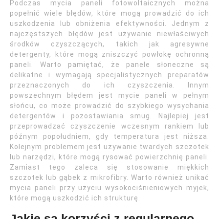
Podczas mycia paneli fotowoltaicznych można
popełnić wiele błędów, które mogą prowadzić do ich
uszkodzenia lub obniżenia efektywności. Jednym z
najczęstszych błędów jest używanie niewłaściwych
środków czyszczących, takich jak agresywne
detergenty, które mogą zniszczyć powłokę ochronną
paneli. Warto pamiętać, że panele słoneczne są
delikatne i wymagają specjalistycznych preparatów
przeznaczonych do ich czyszczenia. Innym
powszechnym błędem jest mycie paneli w pełnym
słońcu, co może prowadzić do szybkiego wysychania
detergentów i pozostawiania smug. Najlepiej jest
przeprowadzać czyszczenie wczesnym rankiem lub
późnym popołudniem, gdy temperatura jest niższa.
Kolejnym problemem jest używanie twardych szczotek
lub narzędzi, które mogą rysować powierzchnię paneli.
Zamiast tego zaleca się stosowanie miękkich
szczotek lub gąbek z mikrofibry. Warto również unikać
mycia paneli przy użyciu wysokociśnieniowych myjek,
które mogą uszkodzić ich strukturę.
Jakie są korzyści z regularnego