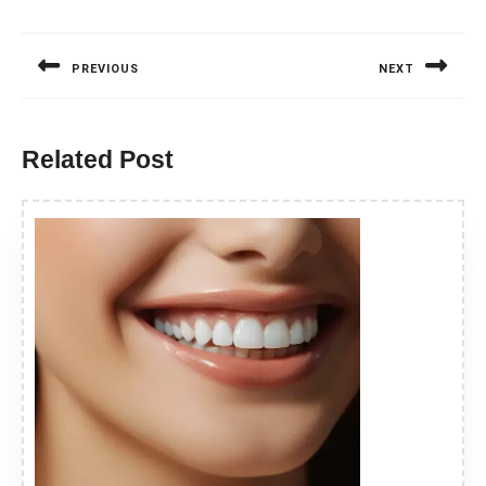
Nawigacja
wpisu
PREVIOUS
NEXT
Previous
Next
post:
post:
Related Post