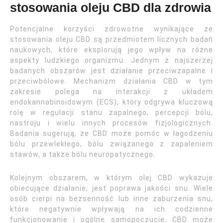
stosowania oleju CBD dla zdrowia
Potencjalne korzyści zdrowotne wynikające ze
stosowania oleju CBD są przedmiotem licznych badań
naukowych, które eksplorują jego wpływ na różne
aspekty ludzkiego organizmu. Jednym z najszerzej
badanych obszarów jest działanie przeciwzapalne i
przeciwbólowe. Mechanizm działania CBD w tym
zakresie polega na interakcji z układem
endokannabinoidowym (ECS), który odgrywa kluczową
rolę w regulacji stanu zapalnego, percepcji bólu,
nastroju i wielu innych procesów fizjologicznych.
Badania sugerują, że CBD może pomóc w łagodzeniu
bólu przewlekłego, bólu związanego z zapaleniem
stawów, a także bólu neuropatycznego.
Kolejnym obszarem, w którym olej CBD wykazuje
obiecujące działanie, jest poprawa jakości snu. Wiele
osób cierpi na bezsenność lub inne zaburzenia snu,
które negatywnie wpływają na ich codzienne
funkcjonowanie i ogólne samopoczucie. CBD może