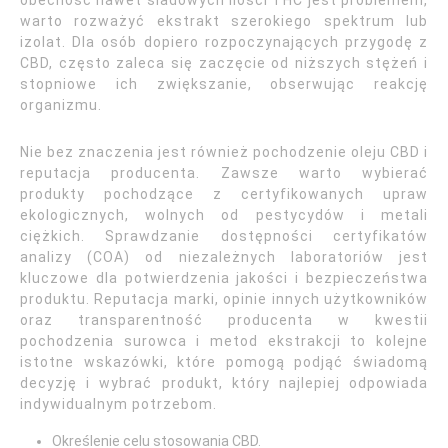
obecność nawet śladowych ilości THC jest problemem,
warto rozważyć ekstrakt szerokiego spektrum lub
izolat. Dla osób dopiero rozpoczynających przygodę z
CBD, często zaleca się zaczęcie od niższych stężeń i
stopniowe ich zwiększanie, obserwując reakcję
organizmu.
Nie bez znaczenia jest również pochodzenie oleju CBD i
reputacja producenta. Zawsze warto wybierać
produkty pochodzące z certyfikowanych upraw
ekologicznych, wolnych od pestycydów i metali
ciężkich. Sprawdzanie dostępności certyfikatów
analizy (COA) od niezależnych laboratoriów jest
kluczowe dla potwierdzenia jakości i bezpieczeństwa
produktu. Reputacja marki, opinie innych użytkowników
oraz transparentność producenta w kwestii
pochodzenia surowca i metod ekstrakcji to kolejne
istotne wskazówki, które pomogą podjąć świadomą
decyzję i wybrać produkt, który najlepiej odpowiada
indywidualnym potrzebom.
Określenie celu stosowania CBD.