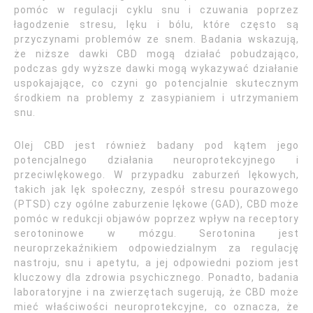
pomóc w regulacji cyklu snu i czuwania poprzez
łagodzenie stresu, lęku i bólu, które często są
przyczynami problemów ze snem. Badania wskazują,
że niższe dawki CBD mogą działać pobudzająco,
podczas gdy wyższe dawki mogą wykazywać działanie
uspokajające, co czyni go potencjalnie skutecznym
środkiem na problemy z zasypianiem i utrzymaniem
snu.
Olej CBD jest również badany pod kątem jego
potencjalnego działania neuroprotekcyjnego i
przeciwlękowego. W przypadku zaburzeń lękowych,
takich jak lęk społeczny, zespół stresu pourazowego
(PTSD) czy ogólne zaburzenie lękowe (GAD), CBD może
pomóc w redukcji objawów poprzez wpływ na receptory
serotoninowe w mózgu. Serotonina jest
neuroprzekaźnikiem odpowiedzialnym za regulację
nastroju, snu i apetytu, a jej odpowiedni poziom jest
kluczowy dla zdrowia psychicznego. Ponadto, badania
laboratoryjne i na zwierzętach sugerują, że CBD może
mieć właściwości neuroprotekcyjne, co oznacza, że