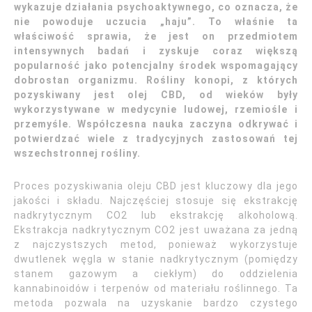
wykazuje działania psychoaktywnego, co oznacza, że
nie powoduje uczucia „haju”. To właśnie ta
właściwość sprawia, że jest on przedmiotem
intensywnych badań i zyskuje coraz większą
popularność jako potencjalny środek wspomagający
dobrostan organizmu. Rośliny konopi, z których
pozyskiwany jest olej CBD, od wieków były
wykorzystywane w medycynie ludowej, rzemiośle i
przemyśle. Współczesna nauka zaczyna odkrywać i
potwierdzać wiele z tradycyjnych zastosowań tej
wszechstronnej rośliny.
Proces pozyskiwania oleju CBD jest kluczowy dla jego
jakości i składu. Najczęściej stosuje się ekstrakcję
nadkrytycznym CO2 lub ekstrakcję alkoholową.
Ekstrakcja nadkrytycznym CO2 jest uważana za jedną
z najczystszych metod, ponieważ wykorzystuje
dwutlenek węgla w stanie nadkrytycznym (pomiędzy
stanem gazowym a ciekłym) do oddzielenia
kannabinoidów i terpenów od materiału roślinnego. Ta
metoda pozwala na uzyskanie bardzo czystego