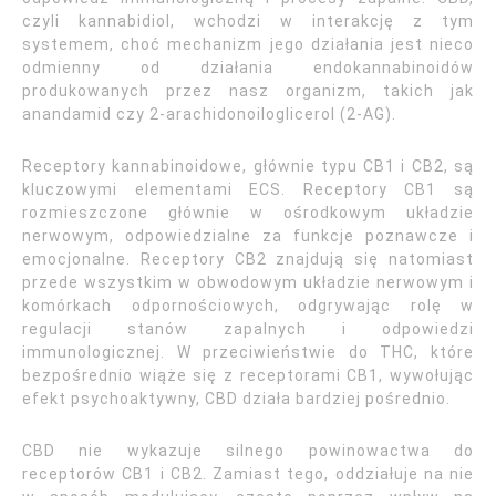
czyli kannabidiol, wchodzi w interakcję z tym
systemem, choć mechanizm jego działania jest nieco
odmienny od działania endokannabinoidów
produkowanych przez nasz organizm, takich jak
anandamid czy 2-arachidonoiloglicerol (2-AG).
Receptory kannabinoidowe, głównie typu CB1 i CB2, są
kluczowymi elementami ECS. Receptory CB1 są
rozmieszczone głównie w ośrodkowym układzie
nerwowym, odpowiedzialne za funkcje poznawcze i
emocjonalne. Receptory CB2 znajdują się natomiast
przede wszystkim w obwodowym układzie nerwowym i
komórkach odpornościowych, odgrywając rolę w
regulacji stanów zapalnych i odpowiedzi
immunologicznej. W przeciwieństwie do THC, które
bezpośrednio wiąże się z receptorami CB1, wywołując
efekt psychoaktywny, CBD działa bardziej pośrednio.
CBD nie wykazuje silnego powinowactwa do
receptorów CB1 i CB2. Zamiast tego, oddziałuje na nie