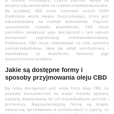
w sposób modulujący, często poprzez wpływ na
enzymy odpowiedzialne za rozkład endokannabinoidów.
Na przykład, CBD może hamować enzym FAAH
(hydrolaza amidu kwasu tłuszczowego), który jest
odpowiedzialny za rozkład anandamidu. Poprzez
spowolnienie rozpadu anandamidu, CBD może
pośrednio zwiększać jego dostępność i tym samym
wzmacniać sygnalizację endokannabinoidową.
Dodatkowo, CBD może oddziaływać na inne systemy
neuroprzekaźników, takie jak układ serotoninowy i
waniloidowy, co dodatkowo tłumaczy jego
wszechstronne działanie.
Jakie są dostępne formy i
sposoby przyjmowania oleju CBD
Na rynku dostępnych jest wiele form oleju CBD, co
pozwala konsumentom na wybór metody aplikacji
najlepiej dopasowanej do ich indywidualnych potrzeb i
preferencji. Najpopularniejszą formą są krople,
zazwyczaj sprzedawane w buteleczkach z pipetą, co