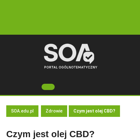
Skip
to
content
Open
Button
SOA.edu.pl
Zdrowie
Czym jest olej CBD?
Czym jest olej CBD?