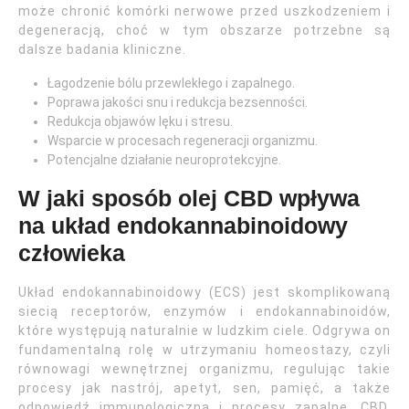
może chronić komórki nerwowe przed uszkodzeniem i
degeneracją, choć w tym obszarze potrzebne są
dalsze badania kliniczne.
Łagodzenie bólu przewlekłego i zapalnego.
Poprawa jakości snu i redukcja bezsenności.
Redukcja objawów lęku i stresu.
Wsparcie w procesach regeneracji organizmu.
Potencjalne działanie neuroprotekcyjne.
W jaki sposób olej CBD wpływa
na układ endokannabinoidowy
człowieka
Układ endokannabinoidowy (ECS) jest skomplikowaną
siecią receptorów, enzymów i endokannabinoidów,
które występują naturalnie w ludzkim ciele. Odgrywa on
fundamentalną rolę w utrzymaniu homeostazy, czyli
równowagi wewnętrznej organizmu, regulując takie
procesy jak nastrój, apetyt, sen, pamięć, a także
odpowiedź immunologiczną i procesy zapalne. CBD,