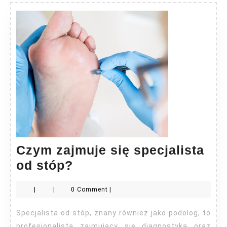
Czym zajmuje się specjalista
Czym
od stóp?
zajmuje
|
|
0 Comment
|
się
specjalista
Specjalista od stóp, znany również jako podolog, to
od
profesjonalista zajmujący się diagnostyką oraz