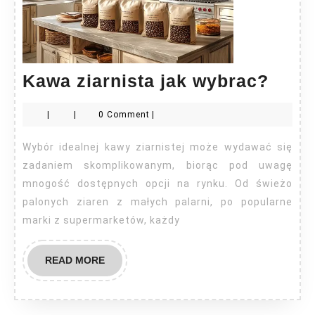
Kaw
Kawa ziarnista jak wybrac?
ziarn
|
|
0 Comment
|
jak
wybr
Wybór idealnej kawy ziarnistej może wydawać się
zadaniem skomplikowanym, biorąc pod uwagę
mnogość dostępnych opcji na rynku. Od świeżo
palonych ziaren z małych palarni, po popularne
marki z supermarketów, każdy
READ
READ MORE
MORE