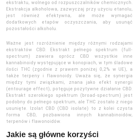
ekstraktu, wolnego od rozpuszczalników chemicznych.
Ekstrakcja alkoholowa, zazwyczaj przy użyciu etanolu,
jest również efektywna, ale może wymagać
dodatkowych etapów oczyszczania, aby usunąć
pozostałości alkoholu.
Ważne jest rozróżnienie między różnymi rodzajami
ekstraktów CBD. Ekstrakt pełnego spektrum (full-
spectrum) zawiera oprócz CBD wszystkie inne
kannabinoidy występujące w konopiach, w tym śladowe
ilości THC (zgodnie z prawem poniżej 0,2% w UE), a
także terpeny i flawonoidy. Uważa się, że synergia
między tymi związkami, znana jako efekt synergii
(entourage effect), potęguje pozytywne działanie CBD.
Ekstrakt szerokiego spektrum (broad-spectrum) jest
podobny do pełnego spektrum, ale THC zostało z niego
usunięte. Izolat CBD (CBD isolate) to z kolei czysta
forma CBD, pozbawiona innych kannabinoidów,
terpenów i flawonoidów.
Jakie są główne korzyści