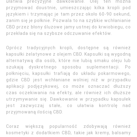
ułatwia precyzyjne dawkowanie. Olej ten można
przyjmować doustnie, umieszczając kilka kropli pod
językiem i trzymając je tam przez około 60-90 sekund,
zanim się je połknie. Pozwala to na szybkie wchłanianie
CBD przez błony śluzowe jamy ustnej do krwiobiegu, co
przekłada się na szybsze odczuwanie efektów.
Oprócz tradycyjnych kropli, dostępne są również
kapsułki żelatynowe z olejem CBD. Kapsułki są wygodną
alternatywą dla osób, które nie lubią smaku oleju lub
szukają dyskretnego sposobu suplementacji. Po
połknięciu, kapsułki trafiają do układu pokarmowego,
gdzie CBD jest wchłaniane wolniej niż w przypadku
aplikacji podjęzykowej, co może oznaczać dłuższy
czas oczekiwania na efekty, ale również ich dłuższe
utrzymywanie się. Dawkowanie w przypadku kapsułek
jest zazwyczaj stałe, co ułatwia kontrolę nad
przyjmowaną ilością CBD.
Coraz większą popularność zdobywają również
kosmetyki z dodatkiem CBD, takie jak kremy, balsamy