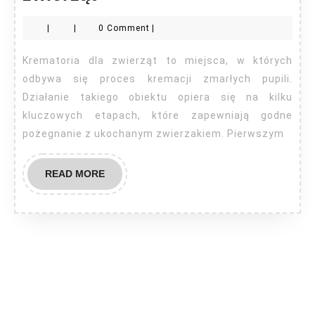
krematorium
|
|
0 Comment
|
dla
zwierząt
Krematoria dla zwierząt to miejsca, w których
odbywa się proces kremacji zmarłych pupili.
Działanie takiego obiektu opiera się na kilku
kluczowych etapach, które zapewniają godne
pożegnanie z ukochanym zwierzakiem. Pierwszym
READ
READ MORE
MORE