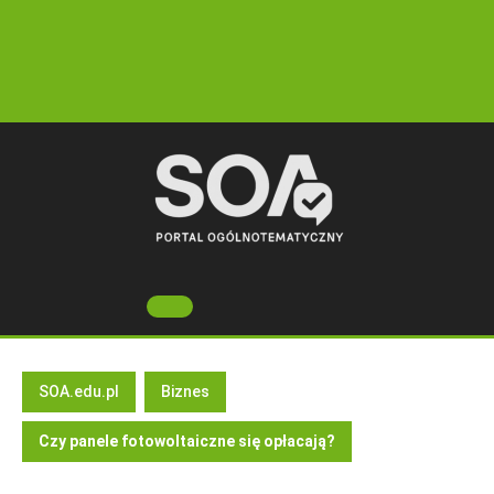
Skip
to
content
Open
Button
SOA.edu.pl
Biznes
Czy panele fotowoltaiczne się opłacają?