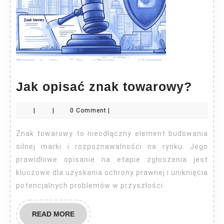
Jak
Jak opisać znak towarowy?
opis
|
|
0 Comment
|
znak
towa
Znak towarowy to nieodłączny element budowania
silnej marki i rozpoznawalności na rynku. Jego
prawidłowe opisanie na etapie zgłoszenia jest
kluczowe dla uzyskania ochrony prawnej i uniknięcia
potencjalnych problemów w przyszłości.
READ
READ MORE
MORE