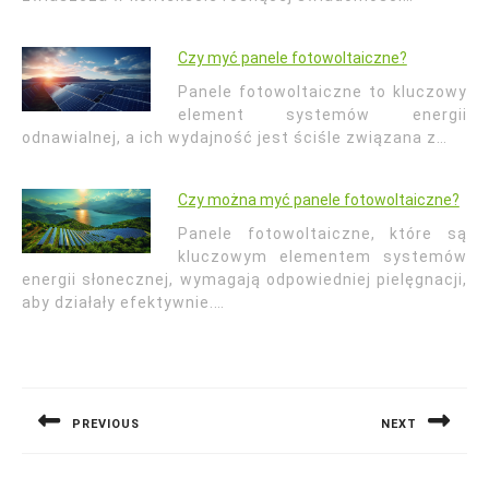
Czy myć panele fotowoltaiczne?
Panele fotowoltaiczne to kluczowy
element systemów energii
odnawialnej, a ich wydajność jest ściśle związana z…
Czy można myć panele fotowoltaiczne?
Panele fotowoltaiczne, które są
kluczowym elementem systemów
energii słonecznej, wymagają odpowiedniej pielęgnacji,
aby działały efektywnie.…
Nawigacja
wpisu
PREVIOUS
NEXT
Previous
Next
post:
post: