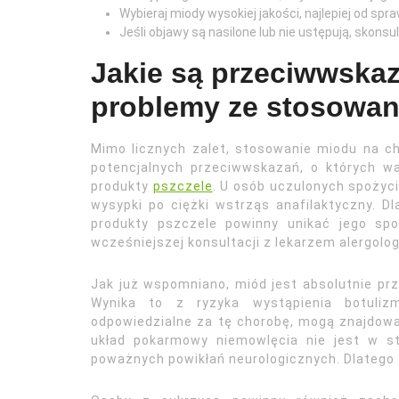
Wybieraj miody wysokiej jakości, najlepiej od s
Jeśli objawy są nasilone lub nie ustępują, skonsul
Jakie są przeciwwskaz
problemy ze stosowa
Mimo licznych zalet, stosowanie miodu na ch
potencjalnych przeciwwskazań, o których wa
produkty
pszczele
. U osób uczulonych spożyc
wysypki po ciężki wstrząs anafilaktyczny. Dl
produkty pszczele powinny unikać jego sp
wcześniejszej konsultacji z lekarzem alergolo
Jak już wspomniano, miód jest absolutnie prz
Wynika to z ryzyka wystąpienia botulizm
odpowiedzialne za tę chorobę, mogą znajdować
układ pokarmowy niemowlęcia nie jest w s
poważnych powikłań neurologicznych. Dlatego 