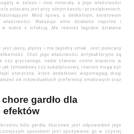
ogaty w żelazo i inne minerały, a jego właściwości
to polecany jest przy silnym kaszlu i przeziębieniach,
macniającym. Miód lipowy, o delikatnym, kwiatowym
właściwości. Wykazuje silne działanie napotne i
 walce z infekcją. Ma również łagodne działanie
 jest jasny, płynny i ma łagodny smak. Jest polecany
elikatność. Choć jego właściwości antybakteryjne są
a czy gryczanego, nadal stanowi cenne wsparcie w
ie jak tymiankowy czy eukaliptusowy, również mogą być
ejki eteryczne, które dodatkowo wspomagają drogi
leżeć od indywidualnych preferencji smakowych oraz
chore gardło dla
h efektów
eczeniu bólu gardła, kluczowe jest odpowiednie jego
eczniejszym sposobem jest spożywanie go w czystej