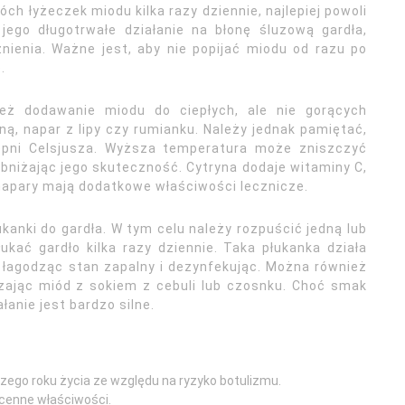
óch łyżeczek miodu kilka razy dziennie, najlepiej powoli
ego długotrwałe działanie na błonę śluzową gardła,
ienia. Ważne jest, aby nie popijać miodu od razu po
.
eż dodawanie miodu do ciepłych, ale nie gorących
ną, napar z lipy czy rumianku. Należy jednak pamiętać,
topni Celsjusza. Wyższa temperatura może zniszczyć
bniżając jego skuteczność. Cytryna dodaje witaminy C,
 napary mają dodatkowe właściwości lecznicze.
anki do gardła. W tym celu należy rozpuścić jedną lub
ukać gardło kilka razy dziennie. Taka płukanka działa
 łagodząc stan zapalny i dezynfekując. Można również
zając miód z sokiem z cebuli lub czosnku. Choć smak
łanie jest bardzo silne.
zego roku życia ze względu na ryzyko botulizmu.
 cenne właściwości.