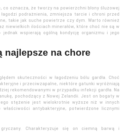
, co oznacza, że tworzy na powierzchni błony śluzowej
agodzi podrażnienia, zmniejsza tarcie i chroni przed
ne, takie jak suche powietrze czy dym. Warto również
 niewielkich ilościach minerałów, które choć nie są w
 jednak wspierają ogólną kondycję organizmu i jego
ą najlepsze na chore
ględem skuteczności w łagodzeniu bólu gardła. Choć
teryjne i przeciwzapalne, niektóre gatunki wyróżniają
dziej rekomendowanymi w przypadku infekcji gardła. Na
nukę, pochodzący z Nowej Zelandii. Jest on bogaty w
ego stężenie jest wielokrotnie wyższe niż w innych
właściwości antybakteryjne, potwierdzone licznymi
gryczany. Charakteryzuje się on ciemną barwą i