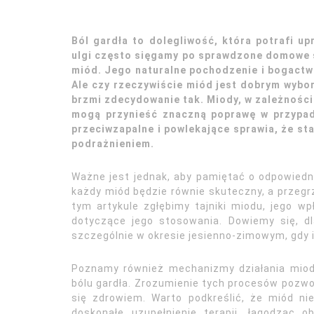
Ból gardła to dolegliwość, która potrafi u
ulgi często sięgamy po sprawdzone domowe s
miód. Jego naturalne pochodzenie i bogact
Ale czy rzeczywiście miód jest dobrym wybo
brzmi zdecydowanie tak. Miody, w zależności
mogą przynieść znaczną poprawę w przypadku
przeciwzapalne i powlekające sprawia, że sta
podrażnieniem.
Ważne jest jednak, aby pamiętać o odpowiedn
każdy miód będzie równie skuteczny, a przeg
tym artykule zgłębimy tajniki miodu, jego w
dotyczące jego stosowania. Dowiemy się, 
szczególnie w okresie jesienno-zimowym, gdy 
Poznamy również mechanizmy działania miodu,
bólu gardła. Zrozumienie tych procesów pozwo
się zdrowiem. Warto podkreślić, że miód ni
doskonałe uzupełnienie terapii, łagodząc o