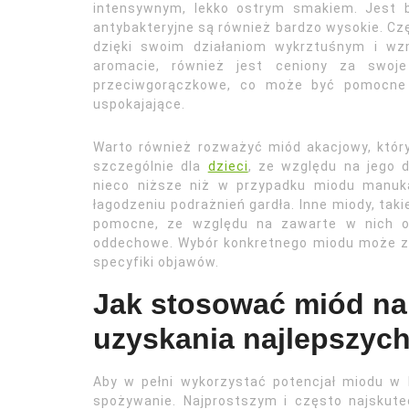
intensywnym, lekko ostrym smakiem. Jest b
antybakteryjne są również bardzo wysokie. Częs
dzięki swoim działaniom wykrztuśnym i wz
aromacie, również jest ceniony za swoje 
przeciwgorączkowe, co może być pomocne w
uspokajające.
Warto również rozważyć miód akacjowy, który
szczególnie dla
dzieci
, ze względu na jego d
nieco niższe niż w przypadku miodu manuk
łagodzeniu podrażnień gardła. Inne miody, tak
pomocne, ze względu na zawarte w nich ol
oddechowe. Wybór konkretnego miodu może za
specyfiki objawów.
Jak stosować miód na 
uzyskania najlepszyc
Aby w pełni wykorzystać potencjał miodu w l
spożywanie. Najprostszym i często najskut