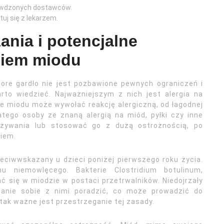
prawdzonych dostawców.
tuj się z lekarzem.
ania i potencjalne
niem miodu
ore gardło nie jest pozbawione pewnych ograniczeń i
rto wiedzieć. Najważniejszym z nich jest alergia na
ie miodu może wywołać reakcję alergiczną, od łagodnej
atego osoby ze znaną alergią na miód, pyłki czy inne
ożywania lub stosować go z dużą ostrożnością, po
giem.
eciwwskazany u dzieci poniżej pierwszego roku życia.
u niemowlęcego. Bakterie Clostridium botulinum,
 się w miodzie w postaci przetrwalników. Niedojrzały
tanie sobie z nimi poradzić, co może prowadzić do
tak ważne jest przestrzeganie tej zasady.