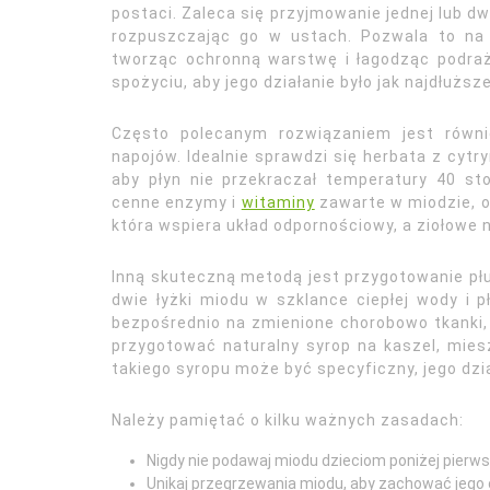
postaci. Zaleca się przyjmowanie jednej lub dw
rozpuszczając go w ustach. Pozwala to na j
tworząc ochronną warstwę i łagodząc podrażn
spożyciu, aby jego działanie było jak najdłuższe
Często polecanym rozwiązaniem jest równi
napojów. Idealnie sprawdzi się herbata z cytry
aby płyn nie przekraczał temperatury 40 s
cenne enzymy i
witaminy
zawarte w miodzie, o
która wspiera układ odpornościowy, a ziołowe
Inną skuteczną metodą jest przygotowanie płuk
dwie łyżki miodu w szklance ciepłej wody i pł
bezpośrednio na zmienione chorobowo tkanki,
przygotować naturalny syrop na kaszel, mies
takiego syropu może być specyficzny, jego dzia
Należy pamiętać o kilku ważnych zasadach:
Nigdy nie podawaj miodu dzieciom poniżej pierws
Unikaj przegrzewania miodu, aby zachować jego