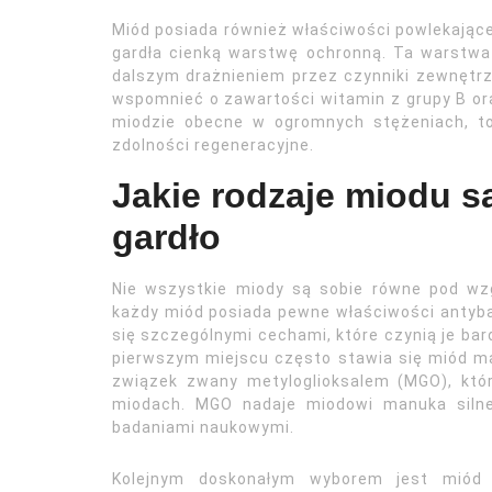
Miód posiada również właściwości powlekające
gardła cienką warstwę ochronną. Ta warstwa ł
dalszym drażnieniem przez czynniki zewnętrz
wspomnieć o zawartości witamin z grupy B oraz
miodzie obecne w ogromnych stężeniach, to
zdolności regeneracyjne.
Jakie rodzaje miodu s
gardło
Nie wszystkie miody są sobie równe pod wz
każdy miód posiada pewne właściwości antybak
się szczególnymi cechami, które czynią je bar
pierwszym miejscu często stawia się miód ma
związek zwany metyloglioksalem (MGO), któr
miodach. MGO nadaje miodowi manuka silne 
badaniami naukowymi.
Kolejnym doskonałym wyborem jest miód 