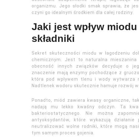
organizmu. Jego słodki smak sprawia, że je
czyni go idealnym środkiem dla całej rodziny.
Jaki jest wpływ miodu 
składniki
Sekret skuteczności miodu w łagodzeniu dol
chemicznym. Jest to naturalna mieszanina c
obecność innych związków decyduje o jeg
znaczenie mają enzymy pochodzące z gruczoł
która pod wpływem tlenu i wody wytwarza n
Nadtlenek wodoru skutecznie hamuje rozwój wie
Ponadto, miód zawiera kwasy organiczne, tak
nadają mu lekko kwaśny odczyn. Ta kwas
bakteriostatycznego. Nie można zapomni
antyoksydantów, które wykazują działanie 
neutralizować wolne rodniki, które mogą nas
tym samym proces gojenia.