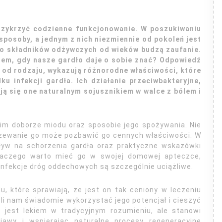
przykrzyć codzienne funkcjonowanie. W poszukiwaniu
posoby, a jednym z nich niezmiennie od pokoleń jest
wo składników odżywczych od wieków budzą zaufanie.
rem, gdy nasze gardło daje o sobie znać? Odpowiedź
 od rodzaju, wykazują różnorodne właściwości, które
 infekcji gardła. Ich działanie przeciwbakteryjne,
ją się one naturalnym sojusznikiem w walce z bólem i
im doborze miodu oraz sposobie jego spożywania. Nie
rzewanie go może pozbawić go cennych właściwości. W
pływ na schorzenia gardła oraz praktyczne wskazówki
dlaczego warto mieć go w swojej domowej apteczce,
infekcje dróg oddechowych są szczególnie uciążliwe.
 które sprawiają, że jest on tak ceniony w leczeniu
li nam świadomie wykorzystać jego potencjał i cieszyć
e jest lekiem w tradycyjnym rozumieniu, ale stanowi
bjawy i wspierając naturalne procesy regeneracyjne