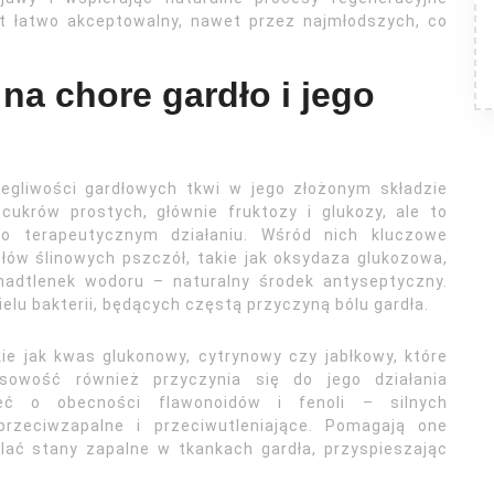
st łatwo akceptowalny, nawet przez najmłodszych, co
na chore gardło i jego
egliwości gardłowych tkwi w jego złożonym składzie
ukrów prostych, głównie fruktozy i glukozy, ale to
o terapeutycznym działaniu. Wśród nich kluczowe
ów ślinowych pszczół, takie jak oksydaza glukozowa,
adtlenek wodoru – naturalny środek antyseptyczny.
lu bakterii, będących częstą przyczyną bólu gardła.
ie jak kwas glukonowy, cytrynowy czy jabłkowy, które
owość również przyczynia się do jego działania
eć o obecności flawonoidów i fenoli – silnych
przeciwzapalne i przeciwutleniające. Pomagają one
ilać stany zapalne w tkankach gardła, przyspieszając