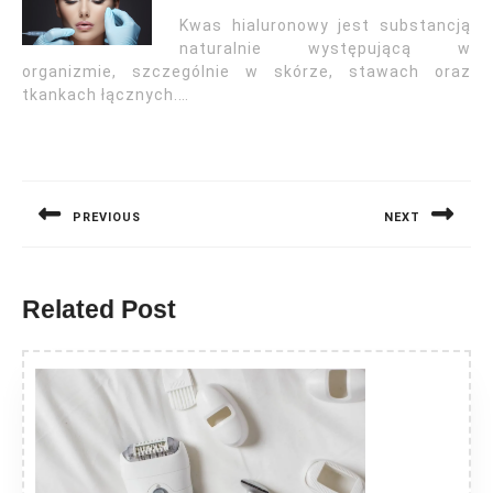
Kwas hialuronowy jest substancją
naturalnie występującą w
organizmie, szczególnie w skórze, stawach oraz
tkankach łącznych.…
Nawigacja
wpisu
PREVIOUS
NEXT
Previous
Next
post:
post:
Related Post