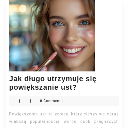
Jak długo utrzymuje się
Jak
powiększanie ust?
długo
|
|
0 Comment
|
utrzymuje
się
Powiększanie ust to zabieg, który cieszy się coraz
powiększanie
większą popularnością wśród osób pragnących