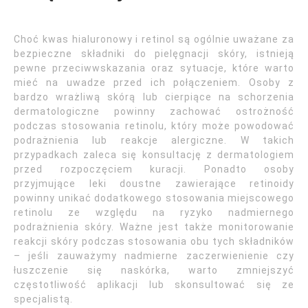
Choć kwas hialuronowy i retinol są ogólnie uważane za
bezpieczne składniki do pielęgnacji skóry, istnieją
pewne przeciwwskazania oraz sytuacje, które warto
mieć na uwadze przed ich połączeniem. Osoby z
bardzo wrażliwą skórą lub cierpiące na schorzenia
dermatologiczne powinny zachować ostrożność
podczas stosowania retinolu, który może powodować
podrażnienia lub reakcje alergiczne. W takich
przypadkach zaleca się konsultację z dermatologiem
przed rozpoczęciem kuracji. Ponadto osoby
przyjmujące leki doustne zawierające retinoidy
powinny unikać dodatkowego stosowania miejscowego
retinolu ze względu na ryzyko nadmiernego
podrażnienia skóry. Ważne jest także monitorowanie
reakcji skóry podczas stosowania obu tych składników
– jeśli zauważymy nadmierne zaczerwienienie czy
łuszczenie się naskórka, warto zmniejszyć
częstotliwość aplikacji lub skonsultować się ze
specjalistą.