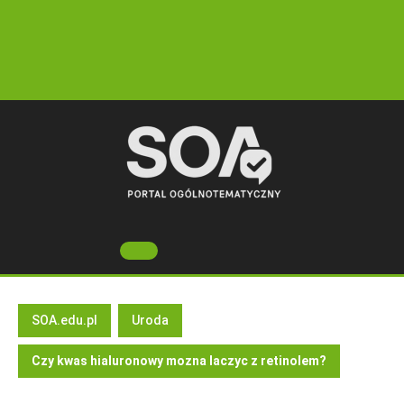
Skip
to
content
Open
Button
SOA.edu.pl
Uroda
Czy kwas hialuronowy mozna laczyc z retinolem?