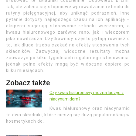
stosować te składniki codziennie. Odpowiedź brzmi:
tak, ale zaleca się stopniowe wprowadzanie retinolu do
rutyny pielęgnacyjnej, aby uniknąć podrażnień. Inne
pytanie dotyczy najlepszego czasu na ich aplikację –
eksperci sugerują stosowanie retinolu wieczorem, a
kwasu hialuronowego zarówno rano, jak i wieczorem
jako nawilżacza. Użytkownicy często pytają również o
to, jak długo trzeba czekać na efekty stosowania tych
składników. Zazwyczaj widoczne rezultaty można
zauważyć po kilku tygodniach regularnego stosowania,
jednak pełne efekty mogą być widoczne dopiero po
kilku miesiącach.
Zobacz także
Czy kwas hialuronowy mozna laczyc z
niacynamidem?
Kwas hialuronowy oraz niacynamid
to dwa składniki, które cieszą się dużą popularnością w
kosmetykach do…