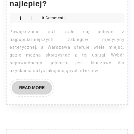
Powiększanie
najlepiej?
ust
|
|
0 Comment
|
gdzie
najlepiej?
Powiększanie ust stało się jednym z
najpopularniejszych zabiegów medycyny
estetycznej, a Warszawa oferuje wiele miejsc,
gdzie można skorzystać z tej usługi. Wybór
odpowiedniego gabinetu jest kluczowy dla
uzyskania satysfakcjonujących efektów
READ
READ MORE
MORE