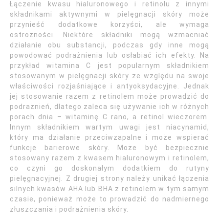
Łączenie kwasu hialuronowego i retinolu z innymi
składnikami aktywnymi w pielęgnacji skóry może
przynieść dodatkowe korzyści, ale wymaga
ostrożności. Niektóre składniki mogą wzmacniać
działanie obu substancji, podczas gdy inne mogą
powodować podrażnienia lub osłabiać ich efekty. Na
przykład witamina C jest popularnym składnikiem
stosowanym w pielęgnacji skóry ze względu na swoje
właściwości rozjaśniające i antyoksydacyjne. Jednak
jej stosowanie razem z retinolem może prowadzić do
podrażnień, dlatego zaleca się używanie ich w różnych
porach dnia – witaminę C rano, a retinol wieczorem.
Innym składnikiem wartym uwagi jest niacynamid,
który ma działanie przeciwzapalne i może wspierać
funkcje barierowe skóry. Może być bezpiecznie
stosowany razem z kwasem hialuronowym i retinolem,
co czyni go doskonałym dodatkiem do rutyny
pielęgnacyjnej. Z drugiej strony należy unikać łączenia
silnych kwasów AHA lub BHA z retinolem w tym samym
czasie, ponieważ może to prowadzić do nadmiernego
złuszczania i podrażnienia skóry.