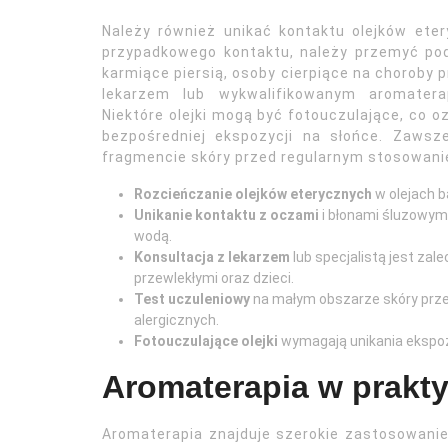
Należy również unikać kontaktu olejków ete
przypadkowego kontaktu, należy przemyć podr
karmiące piersią, osoby cierpiące na choroby 
lekarzem lub wykwalifikowanym aromatera
Niektóre olejki mogą być fotouczulające, co o
bezpośredniej ekspozycji na słońce. Zaws
fragmencie skóry przed regularnym stosowani
Rozcieńczanie olejków eterycznych
w olejach b
Unikanie kontaktu z oczami
i błonami śluzowymi
wodą.
Konsultacja z lekarzem
lub specjalistą jest zal
przewlekłymi oraz dzieci.
Test uczuleniowy
na małym obszarze skóry prze
alergicznych.
Fotouczulające olejki
wymagają unikania ekspozyc
Aromaterapia w prakt
Aromaterapia znajduje szerokie zastosowanie