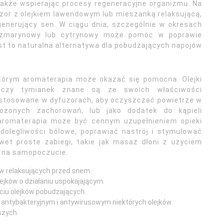
także wspierając procesy regeneracyjne organizmu. Na
or z olejkiem lawendowym lub mieszanką relaksującą,
egenerujący sen. W ciągu dnia, szczególnie w okresach
ozmarynowy lub cytrynowy może pomóc w poprawie
est to naturalna alternatywa dla pobudzających napojów
którym aromaterapia może okazać się pomocna. Olejki
s czy tymianek znane są ze swoich właściwości
 stosowane w dyfuzorach, aby oczyszczać powietrze w
żonych zachorowań, lub jako dodatek do kąpieli
 aromaterapia może być cennym uzupełnieniem opieki
dolegliwości bólowe, poprawiać nastrój i stymulować
wet proste zabiegi, takie jak masaż dłoni z użyciem
ć na samopoczucie.
w relaksujących przed snem.
lejków o działaniu uspokajającym.
yciu olejków pobudzających.
antybakteryjnym i antywirusowym niektórych olejków.
szych.