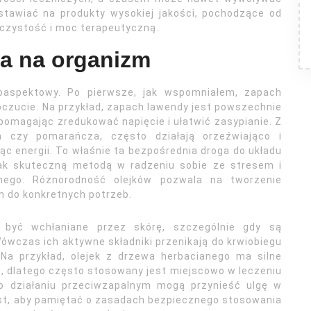
stawiać na produkty wysokiej jakości, pochodzące od
czystość i moc terapeutyczną.
ia na organizm
loaspektowy. Po pierwsze, jak wspomniałem, zapach
czucie. Na przykład, zapach lawendy jest powszechnie
pomagając zredukować napięcie i ułatwić zasypianie. Z
na czy pomarańcza, często działają orzeźwiająco i
ąc energii. To właśnie ta bezpośrednia droga do układu
tak skuteczną metodą w radzeniu sobie ze stresem i
nego. Różnorodność olejków pozwala na tworzenie
 do konkretnych potrzeb.
ą być wchłaniane przez skórę, szczególnie gdy są
wczas ich aktywne składniki przenikają do krwiobiegu
 Na przykład, olejek z drzewa herbacianego ma silne
e, dlatego często stosowany jest miejscowo w leczeniu
i o działaniu przeciwzapalnym mogą przynieść ulgę w
st, aby pamiętać o zasadach bezpiecznego stosowania