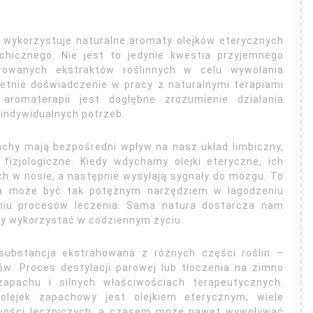
a wykorzystuje naturalne aromaty olejków eterycznych
hicznego. Nie jest to jedynie kwestia przyjemnego
rowanych ekstraktów roślinnych w celu wywołania
letnie doświadczenie w pracy z naturalnymi terapiami
romaterapii jest dogłębne zrozumienie działania
 indywidualnych potrzeb.
achy mają bezpośredni wpływ na nasz układ limbiczny,
fizjologiczne. Kiedy wdychamy olejki eteryczne, ich
h w nosie, a następnie wysyłają sygnały do mózgu. To
pia może być tak potężnym narzędziem w łagodzeniu
aniu procesów leczenia. Sama natura dostarcza nam
y wykorzystać w codziennym życiu.
 substancja ekstrahowana z różnych części roślin –
ców. Proces destylacji parowej lub tłoczenia na zimno
pachu i silnych właściwościach terapeutycznych.
olejek zapachowy jest olejkiem eterycznym; wiele
iwości leczniczych, a czasem może nawet wywoływać