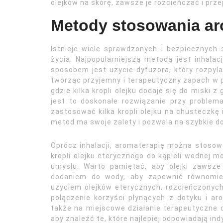
olejków na skórę, zawsze je rozcieńczać i prz
Metody stosowania ar
Istnieje wiele sprawdzonych i bezpiecznych
życia. Najpopularniejszą metodą jest inhala
sposobem jest użycie dyfuzora, który rozpyl
tworząc przyjemny i terapeutyczny zapach w 
gdzie kilka kropli olejku dodaje się do miski
jest to doskonałe rozwiązanie przy proble
zastosować kilka kropli olejku na chusteczkę
metod ma swoje zalety i pozwala na szybkie d
Oprócz inhalacji, aromaterapię można stosow
kropli olejku eterycznego do kąpieli wodnej mo
umysłu. Warto pamiętać, aby olejki zawsz
dodaniem do wody, aby zapewnić równomier
użyciem olejków eterycznych, rozcieńczonyc
połączenie korzyści płynących z dotyku i aro
także na miejscowe działanie terapeutyczne
aby znaleźć te, które najlepiej odpowiadają in