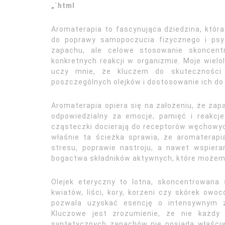
„`html
Aromaterapia to fascynująca dziedzina, któr
do poprawy samopoczucia fizycznego i psyc
zapachu, ale celowe stosowanie skoncent
konkretnych reakcji w organizmie. Moje wielo
uczy mnie, że kluczem do skuteczności a
poszczególnych olejków i dostosowanie ich do
Aromaterapia opiera się na założeniu, że zap
odpowiedzialny za emocje, pamięć i reakcje 
cząsteczki docierają do receptorów węchowyc
właśnie ta ścieżka sprawia, że aromatera
stresu, poprawie nastroju, a nawet wspier
bogactwa składników aktywnych, które możem
Olejek eteryczny to lotna, skoncentrowana
kwiatów, liści, kory, korzeni czy skórek owo
pozwala uzyskać esencję o intensywnym za
Kluczowe jest zrozumienie, że nie każdy 
syntetycznych zapachów nie posiada właśc