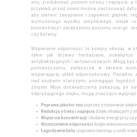
snu, zredukować poziom stresu i napięcia, a 
przykład, przed snem można zastosować dyfuz
aby ułatwić zasypianie i zapewnić głęboki, r
wzmożonego wysiłku umysłowego, olejek r
koncentracji i zwiększeniu poziomu energii. J
czy kofeiny.
Wspieranie odporności to kolejny obszar, w 
takie jak drzewo herbaciane, eukaliptu
antybakteryjnych i antywirusowych. Mogą być
pomieszczeniu, zwłaszcza w okresie wzmo
wspierającej układ odpornościowy. Ponadto,
nad osobami starszymi, pomagając łagodzić 
zmysły. Moje doświadczenia pokazują, że na
odprężającego olejku, mogą znacząco wpłyną
Poprawa jakości snu
poprzez stosowanie olejkó
Redukcja stresu i napięcia
dzięki inhalacjom z o
Wsparcie koncentracji
i dodanie energii przy uż
Wzmocnienie odporności
dzięki właściwościom 
Łagodzenie bólu
i poprawa nastroju u osób star