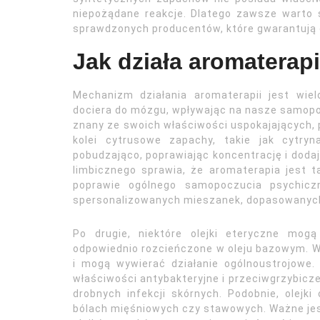
niepożądane reakcje. Dlatego zawsze warto 
sprawdzonych producentów, które gwarantują 
Jak działa aromaterap
Mechanizm działania aromaterapii jest wie
dociera do mózgu, wpływając na nasze samopo
znany ze swoich właściwości uspokajających, 
kolei cytrusowe zapachy, takie jak cytry
pobudzająco, poprawiając koncentrację i dodaj
limbicznego sprawia, że aromaterapia jest 
poprawie ogólnego samopoczucia psychicz
spersonalizowanych mieszanek, dopasowanych
Po drugie, niektóre olejki eteryczne mog
odpowiednio rozcieńczone w oleju bazowym. Wó
i mogą wywierać działanie ogólnoustrojowe.
właściwości antybakteryjne i przeciwgrzybicz
drobnych infekcji skórnych. Podobnie, olejk
bólach mięśniowych czy stawowych. Ważne je