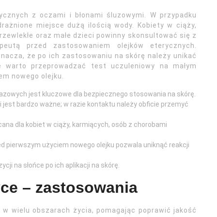
rycznych z oczami i błonami śluzowymi. W przypadku
ażnione miejsce dużą ilością wody. Kobiety w ciąży,
przewlekłe oraz małe dzieci powinny skonsultować się z
peutą przed zastosowaniem olejków eterycznych.
znacza, że po ich zastosowaniu na skórę należy unikać
ze warto przeprowadzać test uczuleniowy na małym
em nowego olejku.
azowych jest kluczowe dla bezpiecznego stosowania na skórę.
 jest bardzo ważne; w razie kontaktu należy obficie przemyć
ecana dla kobiet w ciąży, karmiących, osób z chorobami
d pierwszym użyciem nowego olejku pozwala uniknąć reakcji
ji na słońce po ich aplikacji na skórę.
yce – zastosowania
 w wielu obszarach życia, pomagając poprawić jakość