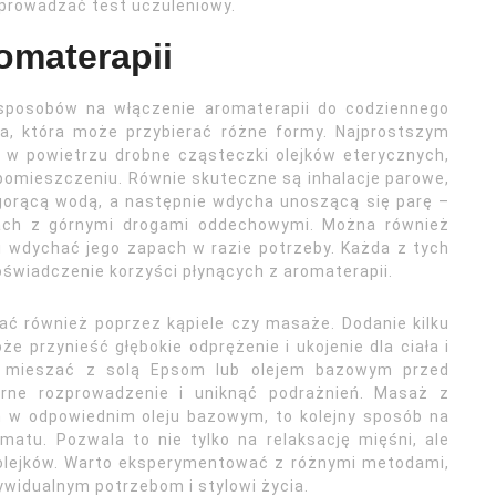
eprowadzać test uczuleniowy.
omaterapii
 sposobów na włączenie aromaterapii do codziennego
cja, która może przybierać różne formy. Najprostszym
a w powietrzu drobne cząsteczki olejków eterycznych,
pomieszczeniu. Równie skuteczne są inhalacje parowe,
 z gorącą wodą, a następnie wdycha unoszącą się parę –
mach z górnymi drogami oddechowymi. Można również
 i wdychać jego zapach w razie potrzeby. Każda z tych
oświadczenie korzyści płynących z aromaterapii.
ać również poprzez kąpiele czy masaże. Dodanie kilku
że przynieść głębokie odprężenie i ukojenie dla ciała i
e mieszać z solą Epsom lub olejem bazowym przed
ne rozprowadzenie i uniknąć podrażnień. Masaż z
h w odpowiednim oleju bazowym, to kolejny sposób na
matu. Pozwala to nie tylko na relaksację mięśni, ale
 olejków. Warto eksperymentować z różnymi metodami,
dywidualnym potrzebom i stylowi życia.