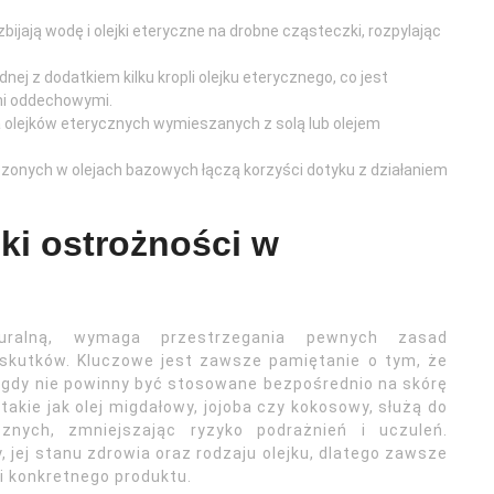
bijają wodę i olejki eteryczne na drobne cząsteczki, rozpylając
ej z dodatkiem kilku kropli olejku eterycznego, co jest
mi oddechowymi.
olejków eterycznych wymieszanych z solą lub olejem
zonych w olejach bazowych łączą korzyści dotyku z działaniem
ki ostrożności w
uralną, wymaga przestrzegania pewnych zasad
skutków. Kluczowe jest zawsze pamiętanie o tym, że
nigdy nie powinny być stosowane bezpośrednio na skórę
akie jak olej migdałowy, jojoba czy kokosowy, służą do
cznych, zmniejszając ryzyko podrażnień i uczuleń.
 jej stanu zdrowia oraz rodzaju olejku, dlatego zawsze
i konkretnego produktu.