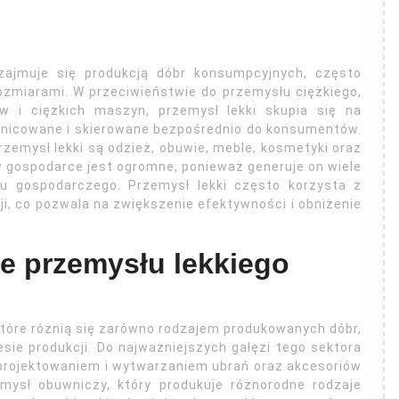
 zajmuje się produkcją dóbr konsumpcyjnych, często
ozmiarami. W przeciwieństwie do przemysłu ciężkiego,
ów i ciężkich maszyn, przemysł lekki skupia się na
óżnicowane i skierowane bezpośrednio do konsumentów.
emysł lekki są odzież, obuwie, meble, kosmetyki oraz
w gospodarce jest ogromne, ponieważ generuje on wiele
tu gospodarczego. Przemysł lekki często korzysta z
i, co pozwala na zwiększenie efektywności i obniżenie
ie przemysłu lekkiego
 które różnią się zarówno rodzajem produkowanych dóbr,
sie produkcji. Do najważniejszych gałęzi tego sektora
 projektowaniem i wytwarzaniem ubrań oraz akcesoriów
emysł obuwniczy, który produkuje różnorodne rodzaje