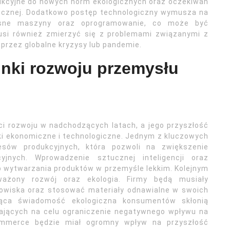
kcyjne do nowych norm ekologicznych oraz oczekiwań
łecznej. Dodatkowo postęp technologiczny wymusza na
esne maszyny oraz oprogramowanie, co może być
usi również zmierzyć się z problemami związanymi z
przez globalne kryzysy lub pandemie.
runki rozwoju przemysłu
ci rozwoju w nadchodzących latach, a jego przyszłość
ki ekonomiczne i technologiczne. Jednym z kluczowych
sów produkcyjnych, która pozwoli na zwiększenie
jnych. Wprowadzenie sztucznej inteligencji oraz
 wytwarzania produktów w przemyśle lekkim. Kolejnym
ważony rozwój oraz ekologia. Firmy będą musiały
dowiska oraz stosować materiały odnawialne w swoich
nąca świadomość ekologiczna konsumentów skłonią
ających na celu ograniczenie negatywnego wpływu na
ommerce będzie miał ogromny wpływ na przyszłość