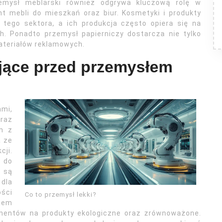
emysł meblarski również odgrywa kluczową rolę w
nt mebli do mieszkań oraz biur. Kosmetyki i produkty
 tego sektora, a ich produkcja często opiera się na
h. Ponadto przemysł papierniczy dostarcza nie tylko
materiałów reklamowych.
ojące przed przemysłem
ami,
raz
m z
a ze
ji.
e do
 są
 dla
ości
Co to przemysł lekki?
niem
umentów na produkty ekologiczne oraz zrównoważone.