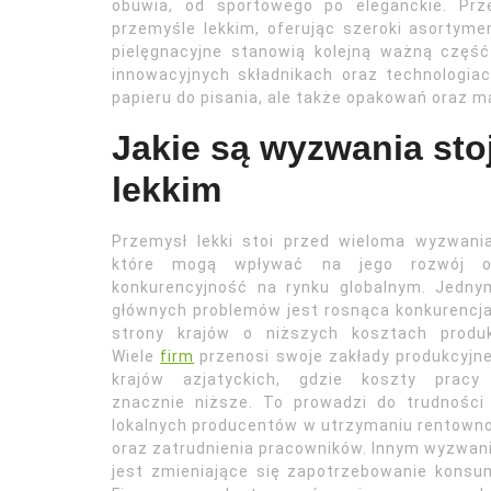
obuwia, od sportowego po eleganckie. Prz
przemyśle lekkim, oferując szeroki asortyme
pielęgnacyjne stanowią kolejną ważną część
innowacyjnych składnikach oraz technologiac
papieru do pisania, ale także opakowań oraz 
Jakie są wyzwania st
lekkim
Przemysł lekki stoi przed wieloma wyzwani
które mogą wpływać na jego rozwój o
konkurencyjność na rynku globalnym. Jedny
głównych problemów jest rosnąca konkurencj
strony krajów o niższych kosztach produkc
Wiele
firm
przenosi swoje zakłady produkcyjn
krajów azjatyckich, gdzie koszty pracy
znacznie niższe. To prowadzi do trudności
lokalnych producentów w utrzymaniu rentown
oraz zatrudnienia pracowników. Innym wyzwa
jest zmieniające się zapotrzebowanie kons