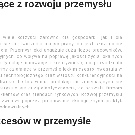
nące z rozwoju przemysłu
 wiele korzyści zarówno dla gospodarki, jak i dla
 się do tworzenia miejsc pracy, co jest szczególnie
cia. Przemysł lekki angażuje dużą liczbę pracowników,
yjnych, co wpływa na poprawę jakości życia lokalnych
 stymuluje innowacje i kreatywność, co prowadzi do
rmy działające w przemyśle lekkim często inwestują w
pu technologicznego oraz wzrostu konkurencyjności na
żliwość dostosowania produkcji do zmieniających się
teryzuje się dużą elastycznością, co pozwala firmom
klientów oraz trendach rynkowych. Rozwój przemysłu
ozwojowi poprzez promowanie ekologicznych praktyk
 odnawialnych.
ukcesów w przemyśle