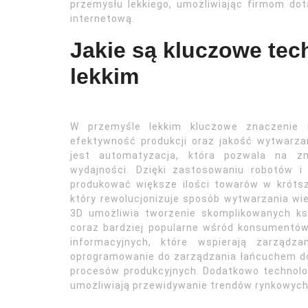
przemysłu lekkiego, umożliwiając firmom do
internetową.
Jakie są kluczowe tec
lekkim
W przemyśle lekkim kluczowe znaczenie 
efektywność produkcji oraz jakość wytwarza
jest automatyzacja, która pozwala na zm
wydajności. Dzięki zastosowaniu robotów 
produkować większe ilości towarów w krótszy
który rewolucjonizuje sposób wytwarzania wie
3D umożliwia tworzenie skomplikowanych ksz
coraz bardziej popularne wśród konsumentów
informacyjnych, które wspierają zarządz
oprogramowanie do zarządzania łańcuchem do
procesów produkcyjnych. Dodatkowo technolog
umożliwiają przewidywanie trendów rynkowych 