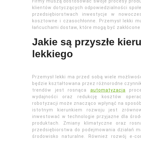
Firmy muszą dostosować swoje procesy produ
klientów dotyczących odpowiedzialności spo
przedsiębiorstwach inwestycje w nowocz
kosztowne i czasochłonne. Przemysł lekki m
łańcuchami dostaw, które mogą być zakłócone 
Jakie są przyszłe kie
lekkiego
Przemysł lekki ma przed sobą wiele możliwoś
będzie kształtowana przez różnorodne czynni
trendów jest rosnąca
automatyzacja
proce
wydajności oraz redukcję kosztów operacy
robotyzacji może znacząco wpłynąć na sposób
istotnym kierunkiem rozwoju jest zrówno
inwestować w technologie przyjazne dla śro
produktach. Zmiany klimatyczne oraz ros
przedsiębiorstwa do podejmowania działań m
środowisko naturalne. Również rozwój e-c