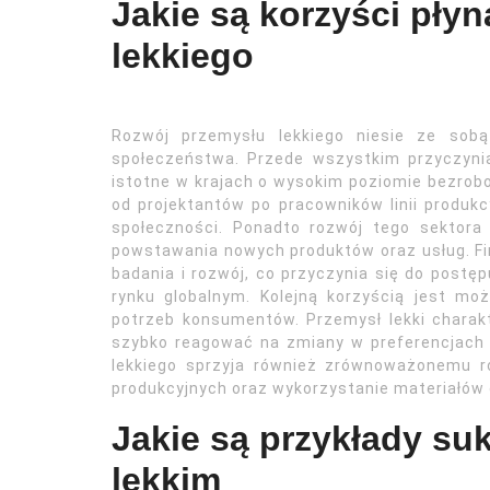
Jakie są korzyści pły
lekkiego
Rozwój przemysłu lekkiego niesie ze sobą
społeczeństwa. Przede wszystkim przyczynia
istotne w krajach o wysokim poziomie bezrobo
od projektantów po pracowników linii produkc
społeczności. Ponadto rozwój tego sektora
powstawania nowych produktów oraz usług. Fi
badania i rozwój, co przyczynia się do postę
rynku globalnym. Kolejną korzyścią jest mo
potrzeb konsumentów. Przemysł lekki charak
szybko reagować na zmiany w preferencjach 
lekkiego sprzyja również zrównoważonemu r
produkcyjnych oraz wykorzystanie materiałów
Jakie są przykłady s
lekkim