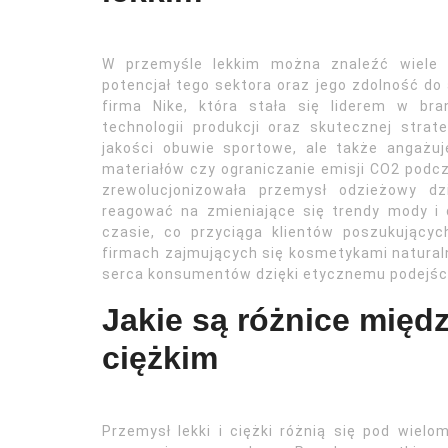
W przemyśle lekkim można znaleźć wiele i
potencjał tego sektora oraz jego zdolność do 
firma Nike, która stała się liderem w br
technologii produkcji oraz skutecznej strate
jakości obuwie sportowe, ale także angażuje
materiałów czy ograniczanie emisji CO2 podcz
zrewolucjonizowała przemysł odzieżowy dz
reagować na zmieniające się trendy mody i
czasie, co przyciąga klientów poszukującyc
firmach zajmujących się kosmetykami naturaln
serca konsumentów dzięki etycznemu podejściu
Jakie są różnice międ
ciężkim
Przemysł lekki i ciężki różnią się pod wiel