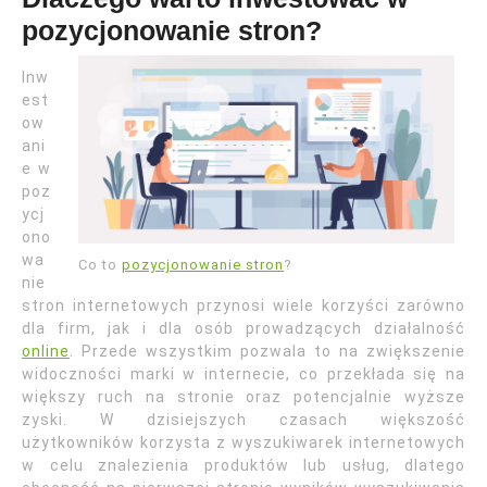
pozycjonowanie stron?
Inw
est
ow
ani
e w
poz
ycj
ono
wa
Co to
pozycjonowanie stron
?
nie
stron internetowych przynosi wiele korzyści zarówno
dla firm, jak i dla osób prowadzących działalność
online
. Przede wszystkim pozwala to na zwiększenie
widoczności marki w internecie, co przekłada się na
większy ruch na stronie oraz potencjalnie wyższe
zyski. W dzisiejszych czasach większość
użytkowników korzysta z wyszukiwarek internetowych
w celu znalezienia produktów lub usług, dlatego