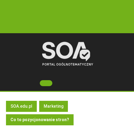
Skip
to
content
Open
Button
SOA.edu.pl
Marketing
Co to pozycjonowanie stron?