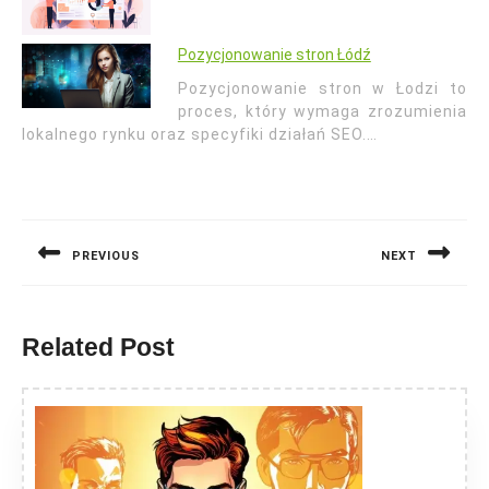
Pozycjonowanie stron Łódź
Pozycjonowanie stron w Łodzi to
proces, który wymaga zrozumienia
lokalnego rynku oraz specyfiki działań SEO.…
Nawigacja
wpisu
PREVIOUS
NEXT
Previous
Next
post:
post:
Related Post