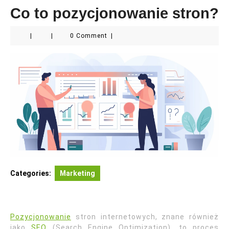
Co to pozycjonowanie stron?
|
|
0 Comment
|
Categories:
Marketing
Pozycjonowanie
stron internetowych, znane również
jako
SEO
(Search Engine Optimization), to proces