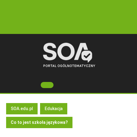
Skip
to
content
Open
Button
SOA.edu.pl
Edukacja
Co to jest szkoła językowa?