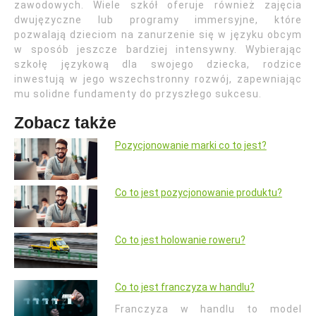
zawodowych. Wiele szkół oferuje również zajęcia
dwujęzyczne lub programy immersyjne, które
pozwalają dzieciom na zanurzenie się w języku obcym
w sposób jeszcze bardziej intensywny. Wybierając
szkołę językową dla swojego dziecka, rodzice
inwestują w jego wszechstronny rozwój, zapewniając
mu solidne fundamenty do przyszłego sukcesu.
Zobacz także
Pozycjonowanie marki co to jest?
Co to jest pozycjonowanie produktu?
Co to jest holowanie roweru?
Co to jest franczyza w handlu?
Franczyza w handlu to model