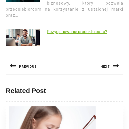
biznesowy, który pozwala
przedsiębiorcom na korzystanie z ustalonej marki
oraz…
Pozycjonowanie produktu co to?
Nawigacja
wpisu
PREVIOUS
NEXT
Previous
Next
post:
post:
Related Post