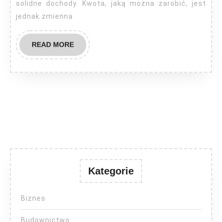
solidne dochody. Kwota, jaką można zarobić, jest
jednak zmienna
READ
READ MORE
MORE
Kategorie
Biznes
Budownictwo