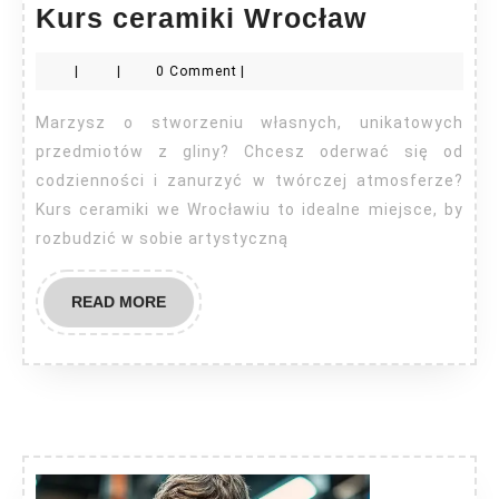
Kurs
Kurs ceramiki Wrocław
ceramiki
|
|
0 Comment
|
Wrocław
Marzysz o stworzeniu własnych, unikatowych
przedmiotów z gliny? Chcesz oderwać się od
codzienności i zanurzyć w twórczej atmosferze?
Kurs ceramiki we Wrocławiu to idealne miejsce, by
rozbudzić w sobie artystyczną
READ
READ MORE
MORE