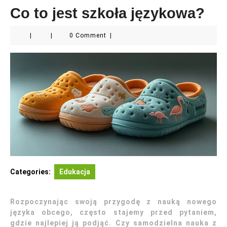
Co to jest szkoła językowa?
|
|
0 Comment
|
Categories:
Edukacja
Rozpoczynając swoją przygodę z nauką nowego
języka obcego, często stajemy przed pytaniem,
gdzie najlepiej ją podjąć. Czy samodzielna nauka z