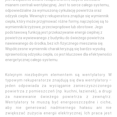
mianem centrali wentylacyjnej. Jest to serce całego systemu,
odpowiedzialne za wymuszoną cyrkulację powietrza oraz
odzysk ciepła. Wewnątrz rekuperatora znajduje się wymiennik
ciepła, który może przyjmować różne formy, najczęściej są to
wymienniki krzyżowe, przeciwprądowe lub obrotowe. Jego
podstawową funkcją jest przekazywanie energii cieplnej z
powietrza wywiewanego z budynku do świeżego powietrza
nawiewanego do środka, bez ich fizycznego mieszania się.
Współczesne wymienniki charakteryzują się bardzo wysoką
sprawnością odzysku ciepła, co jest kluczowe dla efektywności
energetycznej całego systemu.
Kolejnym niezbędnym elementem są wentylatory. W
typowym rekuperatorze znajdują się dwa wentylatory –
jeden odpowiada za wyciąganie zanieczyszczonego
powietrza z pomieszczeń (np. kuchni, łazienek), a drugi
za nawiewanie świeżego powietrza z zewnątrz.
Wentylatory te muszą być energooszczędne i ciche,
aby nie generować nadmiernego hałasu ani nie
zwiększać zużycia energii elektrycznej. Ich praca jest