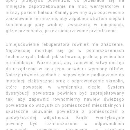
opory przepływu powietrza, co przekłada się na
mniejsze zapotrzebowanie na moc wentylatorów i
niższy poziom hałasu. Kanały powinny być odpowiednio
zaizolowane termicznie, aby zapobiec stratom ciepła i
kondensacji pary wodnej, zwłaszcza w miejscach,
gdzie przechodzą przez nieogrzewane przestrzenie.
Umiejscowienie rekuperatora również ma znaczenie.
Najczęściej montuje się go w pomieszczeniach
technicznych, takich jak kotłownia, pralnia, piwnica lub
na poddaszu. Ważne jest, aby zapewnić łatwy dostęp
do urządzenia w celu jego serwisu i wymiany filtrów.
Należy również zadbać o odpowiednie podłączenie do
instalacji elektrycznej oraz o odprowadzenie skroplin,
które powstają w wymienniku ciepła. System
dystrybucji powietrza powinien być zaprojektowany
tak, aby zapewnić równomierny nawiew świeżego
powietrza do wszystkich pomieszczeń mieszkalnych i
skuteczne usuwanie powietrza z pomieszczeń o
podwyższonej wilgotności. Kratki wentylacyjne
powinny być rozmieszczone w odpowiednich
miejscach, zazwyczaj nawiewne w strefach