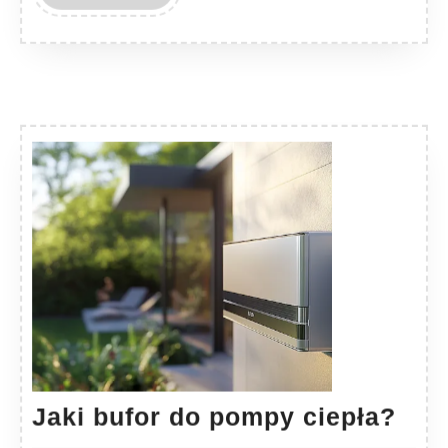
MORE
Jaki
Jaki bufor do pompy ciepła?
buf