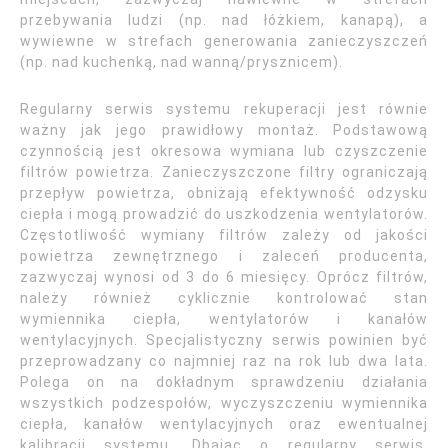
przebywania ludzi (np. nad łóżkiem, kanapą), a
wywiewne w strefach generowania zanieczyszczeń
(np. nad kuchenką, nad wanną/prysznicem).
Regularny serwis systemu rekuperacji jest równie
ważny jak jego prawidłowy montaż. Podstawową
czynnością jest okresowa wymiana lub czyszczenie
filtrów powietrza. Zanieczyszczone filtry ograniczają
przepływ powietrza, obniżają efektywność odzysku
ciepła i mogą prowadzić do uszkodzenia wentylatorów.
Częstotliwość wymiany filtrów zależy od jakości
powietrza zewnętrznego i zaleceń producenta,
zazwyczaj wynosi od 3 do 6 miesięcy. Oprócz filtrów,
należy również cyklicznie kontrolować stan
wymiennika ciepła, wentylatorów i kanałów
wentylacyjnych. Specjalistyczny serwis powinien być
przeprowadzany co najmniej raz na rok lub dwa lata.
Polega on na dokładnym sprawdzeniu działania
wszystkich podzespołów, wyczyszczeniu wymiennika
ciepła, kanałów wentylacyjnych oraz ewentualnej
kalibracji systemu. Dbając o regularny serwis,