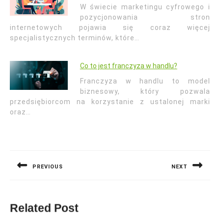
W świecie marketingu cyfrowego i
pozycjonowania stron
internetowych pojawia się coraz więcej
specjalistycznych terminów, które…
Co to jest franczyza w handlu?
Franczyza w handlu to model
biznesowy, który pozwala
przedsiębiorcom na korzystanie z ustalonej marki
oraz…
Nawigacja
wpisu
PREVIOUS
NEXT
Previous
Next
post:
post:
Related Post