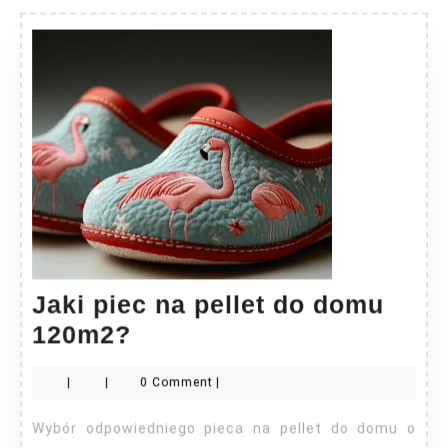
Jaki piec na pellet do domu
Jaki
120m2?
piec
|
|
0 Comment
|
na
pellet
Wybór odpowiedniego pieca na pellet do domu o