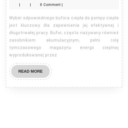
|
|
0 Comment
|
do
pom
Wybór odpowiedniego bufora ciepła do pompy ciepła
cie
jest kluczowy dla zapewnienia jej efektywnej i
długotrwałej pracy. Bufor, często nazywany również
zasobnikiem akumulacyjnym, pełni rolę
tymczasowego magazynu energii cieplnej
wyprodukowanej przez
READ
READ MORE
MORE