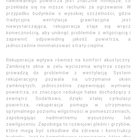
nawiewanego powietrza jest znacznie mniejsze, co
przekłada się na niższe rachunki za ogrzewanie. W
przypadku budynków o wysokiej szczelności, gdzie
tradycyjna wentylacja grawitacyjna jest
niewystarczająca, rekuperacja staje się wręcz
koniecznością, aby uniknąć problemów z wilgociącią i
zapewnić odpowiednią jakość powietrza, a
jednocześnie minimalizować straty cieplne.
Rekuperacja wpływa również na komfort akustyczny.
Zamknięte okna w celu wyciszenia wnętrza często
prowadzą do problemów z wentylacją. System
rekuperacyjny pozwala na utrzymanie okien
zamkniętych, jednocześnie zapewniając wymianę
powietrza, co znacząco redukuje hałas dochodzący z
zewnątrz. Dodatkowo, dzięki stałej cyrkulacji
powietrza, rekuperacja pomaga w utrzymaniu
optymalnego poziomu wilgotności w pomieszczeniach,
zapobiegając nadmiernemu wysuszeniu lub
zawilgoceniu. Zapobiega to rozwojowi pleśni i grzybów,
które mogą być szkodliwe dla zdrowia i konstrukcji