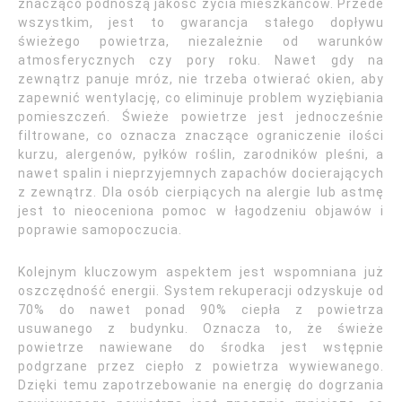
znacząco podnoszą jakość życia mieszkańców. Przede
wszystkim, jest to gwarancja stałego dopływu
świeżego powietrza, niezależnie od warunków
atmosferycznych czy pory roku. Nawet gdy na
zewnątrz panuje mróz, nie trzeba otwierać okien, aby
zapewnić wentylację, co eliminuje problem wyziębiania
pomieszczeń. Świeże powietrze jest jednocześnie
filtrowane, co oznacza znaczące ograniczenie ilości
kurzu, alergenów, pyłków roślin, zarodników pleśni, a
nawet spalin i nieprzyjemnych zapachów docierających
z zewnątrz. Dla osób cierpiących na alergie lub astmę
jest to nieoceniona pomoc w łagodzeniu objawów i
poprawie samopoczucia.
Kolejnym kluczowym aspektem jest wspomniana już
oszczędność energii. System rekuperacji odzyskuje od
70% do nawet ponad 90% ciepła z powietrza
usuwanego z budynku. Oznacza to, że świeże
powietrze nawiewane do środka jest wstępnie
podgrzane przez ciepło z powietrza wywiewanego.
Dzięki temu zapotrzebowanie na energię do dogrzania