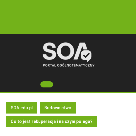
Skip
to
content
Open
Button
SOA.edu.pl
Budownictwo
Co to jest rekuperacja i na czym polega?