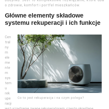
budynku. Jest to kompleksowe rozwiązanie, które dba
o zdrowie, komfort i portfel mieszkańców.
Główne elementy składowe
systemu rekuperacji i ich funkcje
Cen
tral
ny
m
ele
me
nte
m
sys
tem
u
rek
Co to jest rekuperacja i na czym polega?
upe
racji
jest urządzenie zwane rekuperatorem, często określane