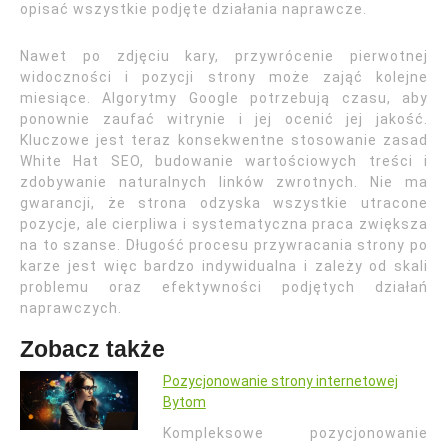
opisać wszystkie podjęte działania naprawcze.
Nawet po zdjęciu kary, przywrócenie pierwotnej
widoczności i pozycji strony może zająć kolejne
miesiące. Algorytmy Google potrzebują czasu, aby
ponownie zaufać witrynie i jej ocenić jej jakość.
Kluczowe jest teraz konsekwentne stosowanie zasad
White Hat SEO, budowanie wartościowych treści i
zdobywanie naturalnych linków zwrotnych. Nie ma
gwarancji, że strona odzyska wszystkie utracone
pozycje, ale cierpliwa i systematyczna praca zwiększa
na to szanse. Długość procesu przywracania strony po
karze jest więc bardzo indywidualna i zależy od skali
problemu oraz efektywności podjętych działań
naprawczych.
Zobacz także
Pozycjonowanie strony internetowej
Bytom
Kompleksowe pozycjonowanie