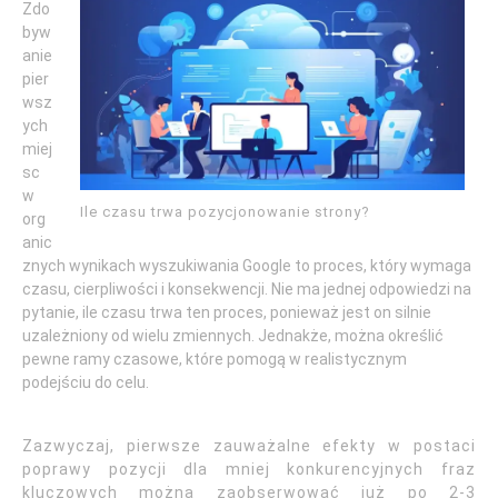
Zdo
byw
anie
pier
wsz
ych
miej
sc
w
Ile czasu trwa pozycjonowanie strony?
org
anic
znych wynikach wyszukiwania Google to proces, który wymaga
czasu, cierpliwości i konsekwencji. Nie ma jednej odpowiedzi na
pytanie, ile czasu trwa ten proces, ponieważ jest on silnie
uzależniony od wielu zmiennych. Jednakże, można określić
pewne ramy czasowe, które pomogą w realistycznym
podejściu do celu.
Zazwyczaj, pierwsze zauważalne efekty w postaci
poprawy pozycji dla mniej konkurencyjnych fraz
kluczowych można zaobserwować już po 2-3