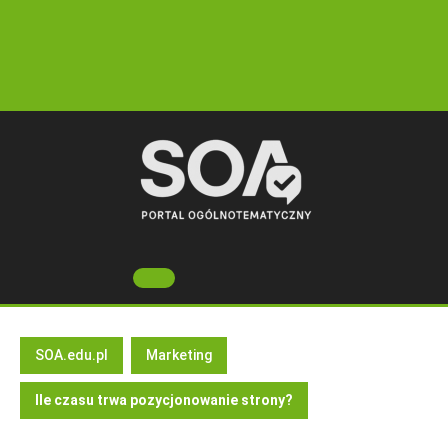
Skip
to
content
Open
Button
SOA.edu.pl
Marketing
Ile czasu trwa pozycjonowanie strony?