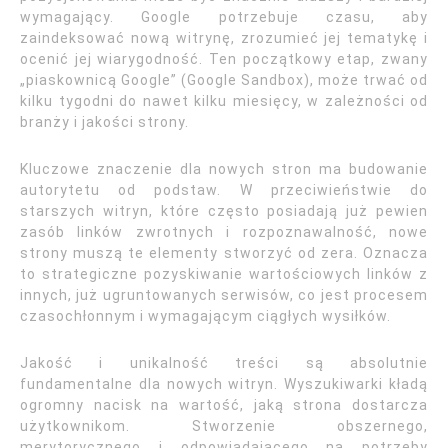
wymagający. Google potrzebuje czasu, aby
zaindeksować nową witrynę, zrozumieć jej tematykę i
ocenić jej wiarygodność. Ten początkowy etap, zwany
„piaskownicą Google” (Google Sandbox), może trwać od
kilku tygodni do nawet kilku miesięcy, w zależności od
branży i jakości strony.
Kluczowe znaczenie dla nowych stron ma budowanie
autorytetu od podstaw. W przeciwieństwie do
starszych witryn, które często posiadają już pewien
zasób linków zwrotnych i rozpoznawalność, nowe
strony muszą te elementy stworzyć od zera. Oznacza
to strategiczne pozyskiwanie wartościowych linków z
innych, już ugruntowanych serwisów, co jest procesem
czasochłonnym i wymagającym ciągłych wysiłków.
Jakość i unikalność treści są absolutnie
fundamentalne dla nowych witryn. Wyszukiwarki kładą
ogromny nacisk na wartość, jaką strona dostarcza
użytkownikom. Stworzenie obszernego,
merytorycznego i odpowiadającego na potrzeby