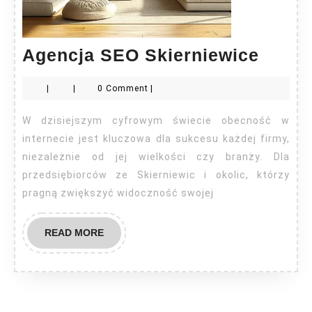
Agenc
Agencja SEO Skierniewice
SEO
|
|
0 Comment
|
Skier
W dzisiejszym cyfrowym świecie obecność w
internecie jest kluczowa dla sukcesu każdej firmy,
niezależnie od jej wielkości czy branży. Dla
przedsiębiorców ze Skierniewic i okolic, którzy
pragną zwiększyć widoczność swojej
READ
READ MORE
MORE