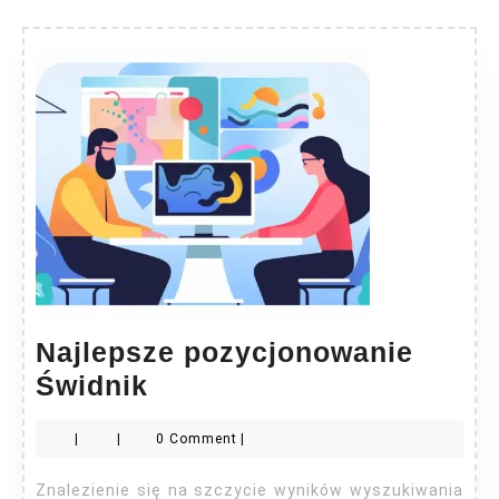
Najlepsze pozycjonowanie
Najlepsze
Świdnik
pozycjonowanie
|
|
0 Comment
|
Świdnik
Znalezienie się na szczycie wyników wyszukiwania