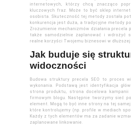
internetowych, którzy chcą znacząco pop
kluczowych fraz. Może to być sklep internet
osobista. Skuteczność tej metody została po
konkurencja jest duża, a tradycyjne metody p
Zrozumienie mechanizmów działania precela pozw
także samodzielnie zaplanować i wdrożyć sk
realne korzyści Twojemu biznesowi w dłuższej
Jak buduje się struktu
widoczności
Budowa struktury precela SEO to proces w
wykonania. Podstawą jest identyfikacja gł
strona produktu, strona docelowa kampanii
firmowym blogu. Następnie tworzymy sieć p
element. Mogą to być inne strony na tej sam
które kontrolujemy (np. profile w mediach spo
Każdy z tych elementów ma za zadanie wzmacn
zaplanowane linkowanie.