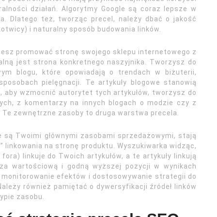
alności działań. Algorytmy Google są coraz lepsze w
. Dlatego też, tworząc precel, należy dbać o jakość
otwicy) i naturalny sposób budowania linków.
hcesz promować stronę swojego sklepu internetowego z
ralną jest strona konkretnego naszyjnika. Tworzysz do
wym blogu, które opowiadają o trendach w biżuterii,
sposobach pielęgnacji. Te artykuły blogowe stanowią
, aby wzmocnić autorytet tych artykułów, tworzysz do
owych, z komentarzy na innych blogach o modzie czy z
. Te zewnętrzne zasoby to druga warstwa precela.
nie są Twoimi głównymi zasobami sprzedażowymi, stają
c” linkowania na stronę produktu. Wyszukiwarka widząc,
 fora) linkuje do Twoich artykułów, a te artykuły linkują
 za wartościową i godną wyższej pozycji w wynikach
 monitorowanie efektów i dostosowywanie strategii do
ależy również pamiętać o dywersyfikacji źródeł linków
typie zasobu.