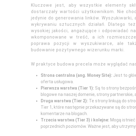
Kluczowe jest, aby wszystkie elementy sk
dostarczały wartości użytkownikom. Nie chodz
jedynie do generowania linków. Wyszukiwarki,
wykrywaniu sztucznych działań. Dlatego te
wysokiej jakości, angażujące i odpowiadać na
wkomponowane w treść, a ich rozmieszczen
poprawa pozycji w wyszukiwarce, ale takż
budowanie pozytywnego wizerunku marki.
W praktyce budowa precela może wyglądać na
Strona centralna (ang. Money Site):
Jest to głó
oferta usługowa.
Pierwsza warstwa (Tier 1):
Są to strony bezpośre
blogowe na naszej domenie, strony partnerskie,
Druga warstwa (Tier 2):
Te strony linkują do str
Tier 1, które następnie przekazywane są do strony
komentarze na blogach.
Trzecia warstwa (Tier 3) i kolejne:
Mogą istnieć 
poprzednich poziomów. Ważne jest, aby utrzymy