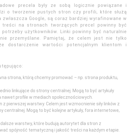
ładowe precela były ze sobą logicznie powiązane i
i o tworzenie pustych stron czy profili, które służą
 a zwłaszcza Google, są coraz bardziej wyrafinowane w
ż treści na stronach tworzących precel powinny być
 potrzeby użytkowników. Linki powinny być naturalnie
ie przemyślane. Pamiętaj, że celem jest nie tylko
e dostarczenie wartości potencjalnym klientom i
stępująco:
wna strona, którą chcemy promować – np. strona produktu,
dnio linkujące do strony centralnej. Mogą to być artykuły
 a nawet profile w mediach społecznościowych.
on z pierwszej warstwy. Celem jest wzmocnienie siły linków z
 centralnej. Mogą to być kolejne artykuły, fora internetowe,
dalsze warstwy, które budują autorytet dla stron z
wać spójność tematyczną i jakość treści na każdym etapie.