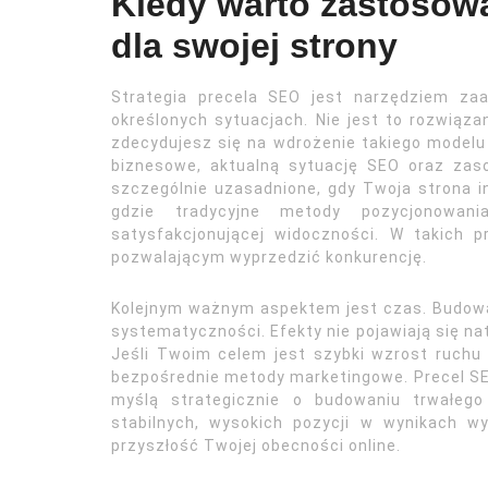
Kiedy warto zastosowa
dla swojej strony
Strategia precela SEO jest narzędziem za
określonych sytuacjach. Nie jest to rozwiąza
zdecydujesz się na wdrożenie takiego modelu
biznesowe, aktualną sytuację SEO oraz zaso
szczególnie uzasadnione, gdy Twoja strona 
gdzie tradycyjne metody pozycjonowani
satysfakcjonującej widoczności. W takich
pozwalającym wyprzedzić konkurencję.
Kolejnym ważnym aspektem jest czas. Budowa 
systematyczności. Efekty nie pojawiają się na
Jeśli Twoim celem jest szybki wzrost ruchu 
bezpośrednie metody marketingowe. Precel SEO
myślą strategicznie o budowaniu trwałego
stabilnych, wysokich pozycji w wynikach w
przyszłość Twojej obecności online.