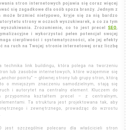
wania stron internetowych pojawia się coraz więcej
awać się zagadkowe dla osób spoza branży. Jednym z
a może brzmieć nietypowo, kryje się za nią bardzo
utorytetu strony w oczach wyszukiwarek, a co za tym
 wyszukiwania. Zrozumienie, co to jest precel
SEO
,
tymalizacyjne i wykorzystać pełen potencjał swojej
aga cierpliwości i systematyczności, ale jej efekty
 na ruch na Twojej stronie internetowej oraz liczbę
technika link buildingu, która polega na tworzeniu
tron lub zasobów internetowych, które wzajemnie się
 „anchor pointu” – głównej strony lub grupy stron, którą
o o mniejszym znaczeniu samodzielnym, stają się
 ruch i autorytet na centralny element. Kluczem do
ra przypomina kształtem precel – z centralnym,
lementami. Ta struktura jest projektowana tak, aby
wnętrznego i zewnętrznego, prowadząc do wzrostu
.
 jest szczególnie polecany dla właścicieli stron