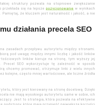
takiej struktury pozwala na stopniowe zwiększanie
o przekłada się na lepsze
pozycjonowanie
w wynikach
Pamiętaj, że kluczem jest naturalność i jakość, a nie
mu działania precela SEO
 na zasadach przepływu autorytetu między stronami.
 biorą pod uwagę między innymi liczbę i jakość linków
tościowych linków kieruje na stronę, tym wyższy jej
i. Precel SEO wykorzystuje tę zależność w sposób
tórą chcemy promować, otrzymuje linki z wielu innych
z kolejne, często mniej wartościowe, ale liczne źródła
rytetu, który jest kierowany na stronę docelową. Dzięki
ecela nie mają wysokiego autorytetu same w sobie, ich
aczący. Jest to strategia, która pozwala na efektywne
 podstrony, które mają przynieść największe korzyści