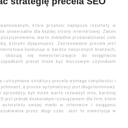
ć strategię precela SEO
awansowanym, które przynosi najlepsze rezultaty w
nie uniwersalne dla każdej strony internetowej. Zanim
 pozycjonowania, warto dokładnie przeanalizować cele
by, którymi dysponujesz. Zastosowanie precela jest
internetowa konkuruje w bardzo nasyconych branżach,
a okazują się niewystarczające do osiągnięcia
 przypadkach precel może być kluczowym czynnikiem
i utrzymanie struktury precela wymaga cierpliwości i
tychmiast, a proces optymalizacji jest długoterminowy.
i sprzedaży, być może warto rozważyć inne, bardziej
 jest jednak doskonałym rozwiązaniem dla firm, które
 autorytetu swojej marki w internecie i osiąganiu
yszukiwania przez długi czas. Jest to inwestycja w