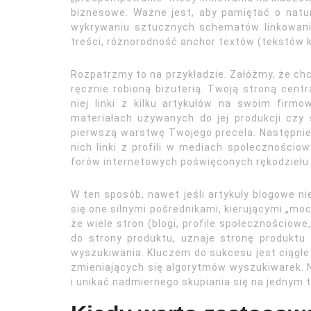
biznesowe. Ważne jest, aby pamiętać o natur
wykrywaniu sztucznych schematów linkowania
treści, różnorodność anchor textów (tekstów k
Rozpatrzmy to na przykładzie. Załóżmy, że c
ręcznie robioną biżuterią. Twoją stroną cent
niej linki z kilku artykułów na swoim firmo
materiałach używanych do jej produkcji czy 
pierwszą warstwę Twojego precela. Następnie
nich linki z profili w mediach społeczności
forów internetowych poświęconych rękodziełu
W ten sposób, nawet jeśli artykuły blogowe 
się one silnymi pośrednikami, kierującymi „mo
że wiele stron (blogi, profile społecznościowe,
do strony produktu, uznaje stronę produktu
wyszukiwania. Kluczem do sukcesu jest ciągłe
zmieniających się algorytmów wyszukiwarek. N
i unikać nadmiernego skupiania się na jednym 