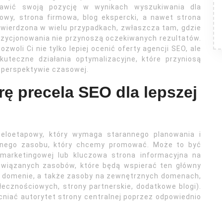
rawić swoją pozycję w wynikach wyszukiwania dla
owy, strona firmowa, blog ekspercki, a nawet strona
twierdzona w wielu przypadkach, zwłaszcza tam, gdzie
ozycjonowania nie przynoszą oczekiwanych rezultatów.
oli Ci nie tylko lepiej ocenić oferty agencji SEO, ale
uteczne działania optymalizacyjne, które przyniosą
 perspektywie czasowej.
rę precela SEO dla lepszej
ieloetapowy, który wymaga starannego planowania i
ównego zasobu, który chcemy promować. Może to być
 marketingowej lub kluczowa strona informacyjna na
owiązanych zasobów, które będą wspierać ten główny
ej domenie, a także zasoby na zewnętrznych domenach,
łecznościowych, strony partnerskie, dodatkowe blogi).
iać autorytet strony centralnej poprzez odpowiednio