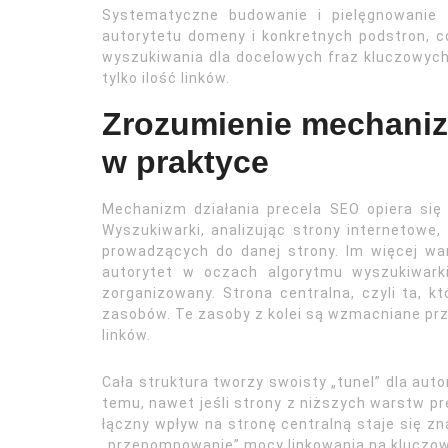
Systematyczne budowanie i pielęgnowanie 
autorytetu domeny i konkretnych podstron, c
wyszukiwania dla docelowych fraz kluczowych. 
tylko ilość linków.
Zrozumienie mechaniz
w praktyce
Mechanizm działania precela SEO opiera się
Wyszukiwarki, analizując strony internetowe,
prowadzących do danej strony. Im więcej war
autorytet w oczach algorytmu wyszukiwark
zorganizowany. Strona centralna, czyli ta, k
zasobów. Te zasoby z kolei są wzmacniane prze
linków.
Cała struktura tworzy swoisty „tunel” dla auto
temu, nawet jeśli strony z niższych warstw pr
łączny wpływ na stronę centralną staje się zn
„przepompowanie” mocy linkowania na kluczowe