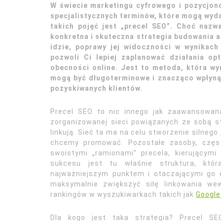
W świecie marketingu cyfrowego i pozycjono
specjalistycznych terminów, które mogą wyd
takich pojęć jest „precel SEO”. Choć nazw
konkretna i skuteczna strategia budowania a
idzie, poprawy jej widoczności w wynikach
pozwoli Ci lepiej zaplanować działania op
obecności online. Jest to metoda, która wym
mogą być długoterminowe i znacząco wpłynąć
pozyskiwanych klientów.
Precel SEO to nic innego jak zaawansowana 
zorganizowanej sieci powiązanych ze sobą s
linkują. Sieć ta ma na celu stworzenie silnego
chcemy promować. Pozostałe zasoby, częst
swoistymi „ramionami” precela, kierującymi
sukcesu jest tu właśnie struktura, któ
najważniejszym punktem i otaczającymi go e
maksymalnie zwiększyć siłę linkowania we
rankingów w wyszukiwarkach takich jak
Google
Dla kogo jest taka strategia? Precel SEO