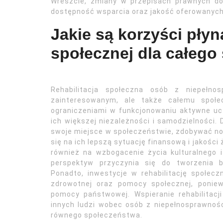
Wreszcie, zmiany w przepisach prawnych do
dostępność wsparcia oraz jakość oferowanych
Jakie są korzyści płyną
społecznej dla całego
Rehabilitacja społeczna osób z niepełno
zainteresowanym, ale także całemu społ
ograniczeniami w funkcjonowaniu aktywne uc
ich większej niezależności i samodzielności. 
swoje miejsce w społeczeństwie, zdobywać no
się na ich lepszą sytuację finansową i jakości
również na wzbogacenie życia kulturalnego 
perspektyw przyczynia się do tworzenia b
Ponadto, inwestycje w rehabilitację społec
zdrowotnej oraz pomocy społecznej, ponie
pomocy państwowej. Wspieranie rehabilitacj
innych ludzi wobec osób z niepełnosprawnośc
równego społeczeństwa.