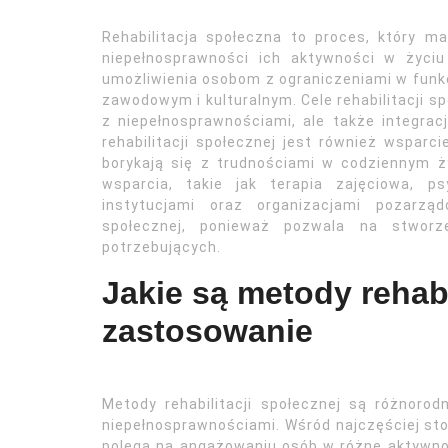
Rehabilitacja społeczna to proces, który 
niepełnosprawności ich aktywności w życi
umożliwienia osobom z ograniczeniami w funk
zawodowym i kulturalnym. Cele rehabilitacji sp
z niepełnosprawnościami, ale także integr
rehabilitacji społecznej jest również wsparc
borykają się z trudnościami w codziennym 
wsparcia, takie jak terapia zajęciowa, p
instytucjami oraz organizacjami pozarząd
społecznej, ponieważ pozwala na stwor
potrzebujących.
Jakie są metody rehabil
zastosowanie
Metody rehabilitacji społecznej są różnoro
niepełnosprawnościami. Wśród najczęściej sto
polega na angażowaniu osób w różne aktywnoś