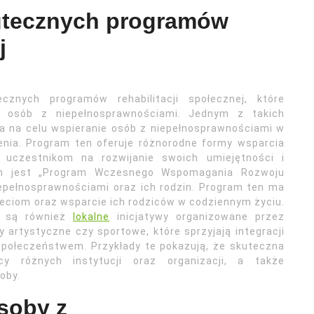
kutecznych programów
j
cznych programów rehabilitacji społecznej, które
a osób z niepełnosprawnościami. Jednym z takich
a na celu wspieranie osób z niepełnosprawnościami w
enia. Program ten oferuje różnorodne formy wsparcia
uczestnikom na rozwijanie swoich umiejętności i
em jest „Program Wczesnego Wspomagania Rozwoju
epełnosprawnościami oraz ich rodzin. Program ten ma
eciom oraz wsparcie ich rodziców w codziennym życiu.
ej są również
lokalne
inicjatywy organizowane przez
y artystyczne czy sportowe, które sprzyjają integracji
społeczeństwem. Przykłady te pokazują, że skuteczna
cy różnych instytucji oraz organizacji, a także
oby.
soby z