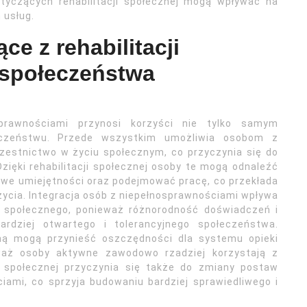
tyczących rehabilitacji społecznej mogą wpływać na
 usług.
ce z rehabilitacji
 społeczeństwa
sprawnościami przynosi korzyści nie tylko samym
eczeństwu. Przede wszystkim umożliwia osobom z
zestnictwo w życiu społecznym, co przyczynia się do
Dzięki rehabilitacji społecznej osoby te mogą odnaleźć
we umiejętności oraz podejmować pracę, co przekłada
 życia. Integracja osób z niepełnosprawnościami wpływa
i społecznego, ponieważ różnorodność doświadczeń i
ardziej otwartego i tolerancyjnego społeczeństwa.
zną mogą przynieść oszczędności dla systemu opieki
waż osoby aktywne zawodowo rzadziej korzystają z
i społecznej przyczynia się także do zmiany postaw
iami, co sprzyja budowaniu bardziej sprawiedliwego i