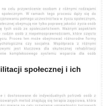
ma na celu przywrócenie osobom z różnymi rodzajami
u społecznym. W ramach tego procesu dąży się do
cjonowaniu pełnego uczestnictwa w życiu społecznym,
ołecznej obejmują nie tylko poprawę jakości życia osób
ację tych osób ze społeczeństwem. Ważnym aspektem
ie rodzin osób z niepełnosprawnościami, które często
życiu. Proces ten może obejmować różnorodne formy
sychologiczna czy socjalna. Współpraca z różnymi
owymi jest kluczowa dla skutecznej rehabilitacji
zenie kompleksowego systemu wsparcia dla osób
itacji społecznej i ich
dne i dostosowane do indywidualnych potrzeb osób z
sowanych metod znajdują się terapia zajęciowa, która
ci mające na celu rozwijanie umiejętności życiowych