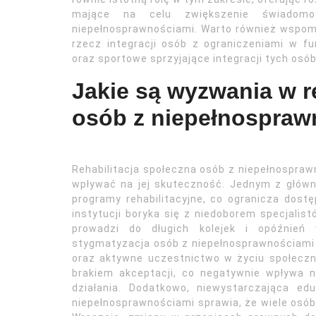
mające na celu zwiększenie świadom
niepełnosprawnościami. Warto również wspomn
rzecz integracji osób z ograniczeniami w fu
oraz sportowe sprzyjające integracji tych os
Jakie są wyzwania w re
osób z niepełnospraw
Rehabilitacja społeczna osób z niepełnospra
wpływać na jej skuteczność. Jednym z głów
programy rehabilitacyjne, co ogranicza dost
instytucji boryka się z niedoborem specjalist
prowadzi do długich kolejek i opóźnień 
stygmatyzacja osób z niepełnosprawnościami 
oraz aktywne uczestnictwo w życiu społeczn
brakiem akceptacji, co negatywnie wpływa 
działania. Dodatkowo, niewystarczająca e
niepełnosprawnościami sprawia, że wiele osób 