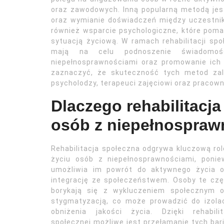
oraz zawodowych. Inną popularną metodą jest 
oraz wymianie doświadczeń między uczestnik
również wsparcie psychologiczne, które pom
sytuacją życiową. W ramach rehabilitacji spo
mają na celu podnoszenie świadomo
niepełnosprawnościami oraz promowanie ich
zaznaczyć, że skuteczność tych metod zale
psycholodzy, terapeuci zajęciowi oraz pracowni
Dlaczego rehabilitacja
osób z niepełnospraw
Rehabilitacja społeczna odgrywa kluczową ro
życiu osób z niepełnosprawnościami, ponie
umożliwia im powrót do aktywnego życia o
integrację ze społeczeństwem. Osoby te cz
borykają się z wykluczeniem społecznym o
stygmatyzacją, co może prowadzić do izolac
obniżenia jakości życia. Dzięki rehabilit
społecznej możliwe jest przełamanie tych bari