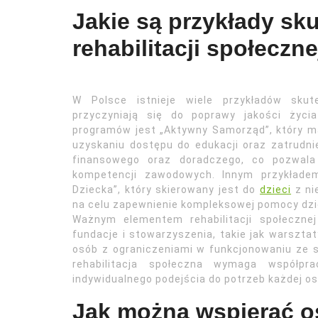
Jakie są przykłady s
rehabilitacji społeczne
W Polsce istnieje wiele przykładów skute
przyczyniają się do poprawy jakości życi
programów jest „Aktywny Samorząd”, który m
uzyskaniu dostępu do edukacji oraz zatrudni
finansowego oraz doradczego, co pozwala 
kompetencji zawodowych. Innym przykład
Dziecka”, który skierowany jest do
dzieci
z ni
na celu zapewnienie kompleksowej pomocy dzi
Ważnym elementem rehabilitacji społeczn
fundacje i stowarzyszenia, takie jak warsztat
osób z ograniczeniami w funkcjonowaniu ze 
rehabilitacja społeczna wymaga współpra
indywidualnego podejścia do potrzeb każdej os
Jak można wspierać o