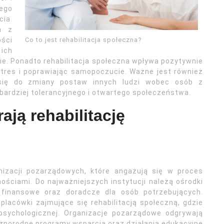
ego
ia.
m z
Co to jest rehabilitacja społeczna?
ści
 ich
ie. Ponadto rehabilitacja społeczna wpływa pozytywnie
stres i poprawiając samopoczucie. Ważne jest również
a się do zmiany postaw innych ludzi wobec osób z
bardziej tolerancyjnego i otwartego społeczeństwa.
ają rehabilitację
anizacji pozarządowych, które angażują się w proces
nościami. Do najważniejszych instytucji należą ośrodki
 finansowe oraz doradcze dla osób potrzebujących.
placówki zajmujące się rehabilitacją społeczną, gdzie
psychologicznej. Organizacje pozarządowe odgrywają
różnorodne programy wsparcia oraz działania edukacyjne