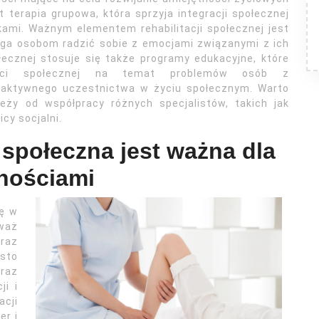
terapia grupowa, która sprzyja integracji społecznej
ami. Ważnym elementem rehabilitacji społecznej jest
aga osobom radzić sobie z emocjami związanymi z ich
łecznej stosuje się także programy edukacyjne, które
ści społecznej na temat problemów osób z
 aktywnego uczestnictwa w życiu społecznym. Warto
ży od współpracy różnych specjalistów, takich jak
cy socjalni.
 społeczna jest ważna dla
nościami
lę w
waż
raz
ęsto
raz
ji i
acji
er i