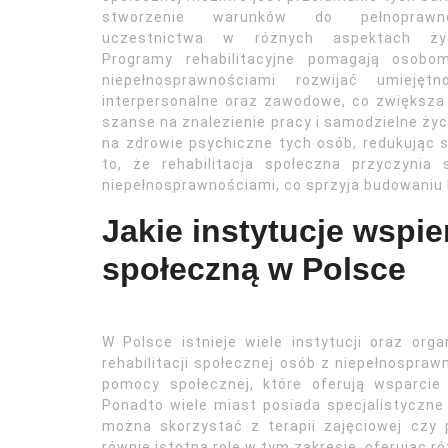
stworzenie warunków do pełnoprawn
uczestnictwa w różnych aspektach życ
Programy rehabilitacyjne pomagają osobo
niepełnosprawnościami rozwijać umiejętno
interpersonalne oraz zawodowe, co zwiększa
szanse na znalezienie pracy i samodzielne życ
na zdrowie psychiczne tych osób, redukując 
to, że rehabilitacja społeczna przyczyni
niepełnosprawnościami, co sprzyja budowaniu 
Jakie instytucje wspier
społeczną w Polsce
W Polsce istnieje wiele instytucji oraz org
rehabilitacji społecznej osób z niepełnospraw
pomocy społecznej, które oferują wsparcie
Ponadto wiele miast posiada specjalistyczne 
można skorzystać z terapii zajęciowej czy 
równie istotną rolę w tym zakresie, oferując 