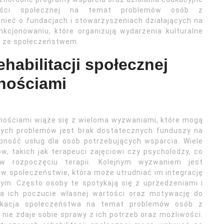
ości społecznej na temat problemów osób z
ieć o fundacjach i stowarzyszeniach działających na
nkcjonowaniu, które organizują wydarzenia kulturalne
ób ze społeczeństwem.
habilitacji społecznej
nościami
wnościami wiąże się z wieloma wyzwaniami, które mogą
nych problemów jest brak dostatecznych funduszy na
ępność usług dla osób potrzebujących wsparcia. Wiele
ów, takich jak terapeuci zajęciowi czy psycholodzy, co
w rozpoczęciu terapii. Kolejnym wyzwaniem jest
w społeczeństwie, która może utrudniać im integrację
ym. Często osoby te spotykają się z uprzedzeniami i
na ich poczucie własnej wartości oraz motywację do
dukacja społeczeństwa na temat problemów osób z
nie zdaje sobie sprawy z ich potrzeb oraz możliwości.